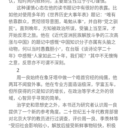
认，短时间内就转向，主要是生性过于小心谨慎。
这种谨慎心态在他的读书题记中有很好的表露。比
如他对使用多年的《世界历史大事年表》题记：“唯有
依靠群众，贯彻领导意图，黾勉从事”，并自称“党之驯
民”。直到晚年，方知被政治所误，受骗上当至深，才
开始反思之旅。他在《近代亚洲民族解放斗争的三次高
涨与中国》的题记中感慨“中国知识分子亦属有头脑之
动物，何以当时愚蠢胆小”，在台版《谈诗论学二十
年》中感慨“人家如此二十年，我们呢？”其中不无懊悔
之意，反思亦不可谓不深刻。
2
周一良始终在象牙塔中做一个皓首穷经的纯儒，他
两耳不闻窗外事。他在专业方面造诣极深，学富五车，
但所获得的只是知识的增长，在政治等学术之外的领
域，心智异乎寻常的简单。
治学史和思想史之外，本书还为研究者认识周一良
提供了一个新的参考角度。二十世纪五十年代教育部曾
对北京大学的教员进行过调查，评价周一良、季羡林等
“受旧社会影响较小，解放后接受新鲜事物较快，积极