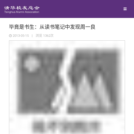
兴趣群体
捐赠方法
我要订阅
清华故事
西南联大校友会
义工计划
新媒体平台
青春风采
毕竟是书生：从读书笔记中发现周一良
2013-05-15
|
浏览
1362
次
校友文苑
校友讲坛
校友视界
校友服务
校友总会
终身学习