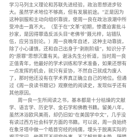
学习马列主义理论和苏联先进经验，政治思想进步较
大。虽然学术地位不够高，但有发展前途。”正是因为
这种驯服和主动向组织靠拢，使周一良在政治浪潮中所
受冲击一直不大。（至于在“文革”初期，惨遭迫害批斗
抄家，是因得罪造反派头目“老佛爷”聂元梓，站错队
伍，应另当别论。）周一良晚年自述，这种主动靠拢，
除了小心谨慎，还和自己出身于“剥削阶级”，知识分子
的“原罪”思想沉重有关。谢泳先生分析道，当时周一良
正值青年，他最好的学术训练和学术准备，如果还想有
一点发挥的机会，就只有妥协，不然自己就成为废人
了，那时他还没有在学术界真正确立自己的地位。但通
过《周一良读书题记》观察他的阅读史，发现似乎还有
其他原因。
周一良一生所阅读之书，基本都是十分枯燥的文献
学、语言学、历史学、金石学和佛教书籍。留美八年，
虽然沐浴欧风美雨，却仍旧如“在美国学中文”，几乎没
有读过西方社会科学方面的书籍。可以说，周一良始终
在象牙塔中做一个皓首穷经的纯儒，埋头于脱离实际的
艰涩学问。他两耳不闻窗外事，不了解世界大势，隔膜