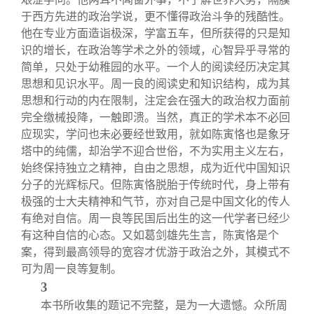
于西方先进的政治学说，更不懂得政治斗争的残酷性。
他在专业方面造诣极深，学富五车，但所获得的只是知
识的增长，在政治等学术之外的领域，心智异乎寻常的
简单，只处于幼稚园的水平。一个人的阅读经历决定其
思想和见识水平。周一良的阅读史和知识结构，成为其
思想和行动的内在限制，注定会在强大的政治权力面前
完全缴械投降，一触即溃。当然，真正的学术本不必回
应现实，学问也未必要经世致用，就如陈寅恪也是象牙
塔中的纯儒，却治学不迎合世俗，不为实用主义左右，
始终保持独立之精神，自由之思想，成为近代中国知识
分子的光辉标尺。但陈寅恪脱胎于传统时代，身上带有
极强的士大夫精神和气节，亦对自己是中国文化的传人
有绝对自信。周一良等民国后出生的这一代学者已经少
有这种自信的心态。又如葛剑雄先生言，陈寅恪是个
案，得到最高领导的宽容才优游于政治之外，其模式不
可为周一良等复制。
3
本书所收集的题记不完整，是为一大遗憾。众所周