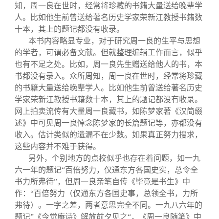
知，周一良在世时，经常将珍藏的书籍大量送给晚辈学
人。比如他生前曾送给著名历史学家荣新江教授书籍数
十本，其上的题记都没有收录。
本书内容略显专业，对于研究周一良的生平与思想
的学者，可谓必备文献。但就整理编辑工作而言，似乎
也有不足之处。比如，周一良先生赠送给他人的书，本
书都没有录入。众所周知，周一良在世时，经常将珍藏
的书籍大量送给晚辈学人。比如他生前曾送给著名历史
学家荣新江教授书籍数十本，其上的题记都没有收录。
网上拍卖流传有大量周一良藏书，如陈梦家著《汉简缀
述》中可见周一良悼念陈梦家的长篇题记等，亦都没有
收入。估计类似的遗漏不在少数。如果真正努力搜求，
这些内容并不难于获得。
另外，个别地方的点校似乎也存在着问题，如一九
六一年的题记“百倍努力，仅通东方各国史实，总令全
书力所弗待”，但周一良亲笔自传《毕竟是书生》中
作：“百倍努力（仅通东方各国史事，总领全书，力所
弗待）。一字之差，两者意思完全不同。一九八六年的
题记”《今觉庵诗》解放前夕见之“，《周一良随笔》中