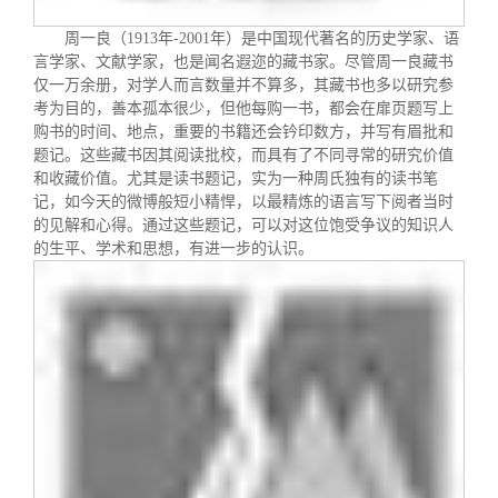
关闭
信息化服务
总会简介
周一良（
1913
年
-2001
年）是中国现代著名的历史学家、语
言学家、文献学家，也是闻名遐迩的藏书家。尽管周一良藏书
三创大赛
会长致辞
仅一万余册，对学人而言数量并不算多，其藏书也多以研究参
考为目的，善本孤本很少，但他每购一书，都会在扉页题写上
购书的时间、地点，重要的书籍还会钤印数方，并写有眉批和
实用信息
总会章程
题记。这些藏书因其阅读批校，而具有了不同寻常的研究价值
和收藏价值。尤其是读书题记，实为一种周氏独有的读书笔
记，如今天的微博般短小精悍，以最精炼的语言写下阅者当时
理事会名单
的见解和心得。通过这些题记，可以对这位饱受争议的知识人
的生平、学术和思想，有进一步的认识。
制度法规
联系我们