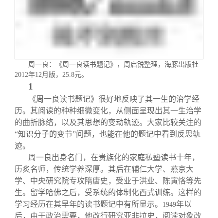
周一良：《周一良读书题记》，周启锐整理，海豚出版社
2012
年
12
月版，
25.8
元。
1
《周一良读书题记》很好地反映了其一生的治学经
历。其阅读的种种细微变化，从侧面呈现出其一生治学
的曲折脉络，以及其思想的变动轨迹。大家比较关注的
“知识分子的变节”问题，也能在他的题记中看到反思轨
迹。
周一良出身名门，在贵族化的家庭私塾读书十年，
历炙名师，传统学养深厚。其后在辅仁大学、燕京大
学、中央研究院专攻隋唐史，受业于洪业、陈寅恪等先
生。留学哈佛之后，受系统的体制化西式训练。这样的
学习经历在其早年的读书题记中有所显示。
年以
1949
后，由于政治需要，他改行研究亚非拉史，阅读对象改