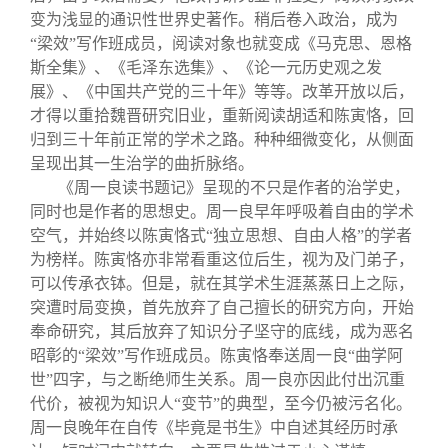
变为浅显的通识性世界史著作。稍后卷入政治，成为
“梁效”写作班成员，阅读对象也就变成《马克思、恩格
斯全集》、《毛泽东选集》、《论一元历史观之发
展》、《中国共产党的三十年》等等。改革开放以后，
才得以重拾魏晋研究旧业，重新阅读胡适和陈寅恪，回
归到三十年前正常的学术之路。种种细微变化，从侧面
呈现出其一生治学的曲折脉络。
《周一良读书题记》呈现的不只是作者的治学史，
同时也是作者的思想史。周一良早年呼吸着自由的学术
空气，并始终以陈寅恪式“独立思想、自由人格”的学者
为榜样。陈寅恪亦非常看重这位后生，视为及门弟子，
可以传承衣钵。但是，就在其学术生涯蒸蒸日上之际，
突遭时局变换，首先放弃了自己擅长的研究方向，开始
奉命研究，其后放弃了知识分子坚守的底线，成为恶名
昭彰的“梁效”写作班成员。陈寅恪奉送周一良“曲学阿
世”四字，与之断绝师生关系。周一良亦因此付出沉重
代价，被视为知识人“变节”的典型，至今仍被污名化。
周一良晚年在自传《毕竟是书生》中自述其经历时承