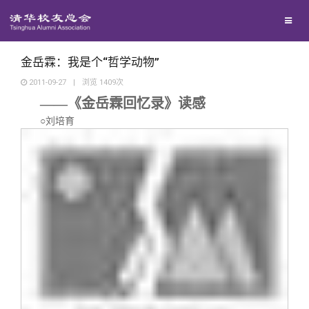
兴趣群体
捐赠方法
我要订阅
清华故事
西南联大校友会
义工计划
新媒体平台
青春风采
金岳霖：我是个“哲学动物”
2011-09-27
|
浏览
1409
次
——《金岳霖回忆录》读感
校友文苑
○刘培育
校友讲坛
校友视界
校友服务
校友总会
终身学习