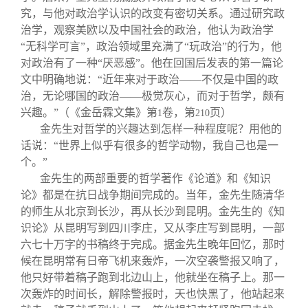
究，与他对政治学认识的改变有密切关系。通过研究政
治学，观察美欧以及中国社会的政治，他认为政治学
“无科学可言”，政治领域里充满了“玩政治”的行为，他
对政治有了一种“厌恶感”。他在回国后发表的第一篇论
文中明确地说：“近年来对于政治——不仅是中国的政
治，无论哪国的政治——极觉灰心，而对于哲学，颇有
兴趣。”（《金岳霖文集》第
卷，第
页）
1
210
金先生对哲学的兴趣达到怎样一种程度呢？用他的
话说：“世界上似乎有很多的哲学动物，我自己也是一
个。”
金先生的两部重要的哲学著作《论道》和《知识
论》都是在抗日战争期间完成的。当年，金先生随清华
的师生从北京到长沙，再从长沙到昆明。金先生的《知
识论》从昆明写到四川李庄，又从李庄写到昆明，一部
六七十万字的书稿终于完成。据金先生晚年回忆，那时
候在昆明常有日帝飞机来轰炸，一次空袭警报又响了，
他只好带着稿子跑到北边山上，他就坐在稿子上。那一
次轰炸的时间长，解除警报时，天也快黑了，他站起来