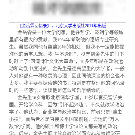
关闭
信息化服务
总会简介
三创大赛
会长致辞
《金岳霖回忆录》，北京大学出版社
2011
年出版
金岳霖是一位大学问家，他在哲学、逻辑学等领域
实用信息
总会章程
里都有很大的贡献。我
年考取他的逻辑专业研究
1964
生。虽然我同他有整整
年的相处，但我不一定能把握
20
准他的治学思想。我“生不逢时”，投奔到金先生的门下
理事会名单
时赶上了“四清”和“文化大革命”，
多年都是在政治运
10
动和动乱中度过的。金先生是德高望重的大学者，一般
制度法规
人对他都有一种敬畏的心理，因此同他深谈的机会也不
太多。我主要根据读他的书，特别是在整理他的回忆录
时的一些感悟，谈谈他是怎么和哲学结缘的。
联系我们
金先生
岁考取北京清华学堂，
岁以官费留学美
16
19
国。开始学商科，因为“引不起兴趣”，不久就改学政治
学了。他认为，商业学与政治学相比，前者只是“雕虫
小技”，而后者才是直接关乎国家前途、命运的“万人
敌”的学问。他的硕士和博士学位论文都是写的政治
学。后来，金先生彻底放弃政治学而专心从事哲学研