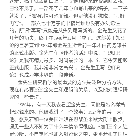
就走，稿子就丢到山上了。等他想起来赶紧跑回去找，
已经不见了。一部花了几年心血写出来的稿子，一下子
就没了，他的心情可想而知。但是他没有犹豫，“只好
再写”。一部六七十万字的书稿是谁也没有办法记住
的，所谓“再写”只能是从头到尾写新的。金先生又花了
几年的功夫，终于在
年
月写成了。这部关于知识
1948
12
论的巨著直到
年即金先生逝世前一年才由商务印书
1983
馆正式出版。金先生在《作者的话》中说，“《知识
论》是我花精力最多、时间最长的一本书，它今天能够
正式出版，我非常非常之高兴”。金先生重写《知识
论》也成为学术界的一段佳话。
金先生研究哲学的最重要的方法是逻辑分析方法。
现在有必要谈谈金先生和逻辑的关系，以及他对逻辑研
究的一些看法。
年，有一天我去看望金先生，问他是怎么样搞
1980
起逻辑来的。他给我讲了一个故事：
年的某一天，
1924
他、张奚若和一位美国姑娘在巴黎圣米歇大街上散步，
遇见一些人不知为了什么事情争得很凶。他们三个人驻
足倾听，不自觉地也加入到辩论之中，张奚若和美国姑