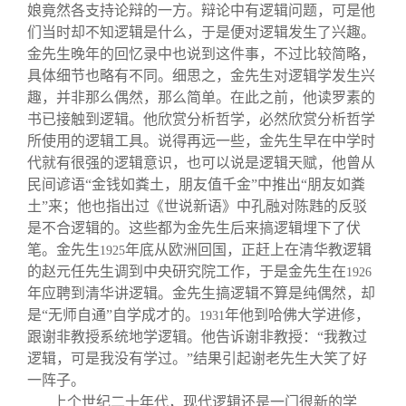
娘竟然各支持论辩的一方。辩论中有逻辑问题，可是他
们当时却不知逻辑是什么，于是便对逻辑发生了兴趣。
金先生晚年的回忆录中也说到这件事，不过比较简略，
具体细节也略有不同。细思之，金先生对逻辑学发生兴
趣，并非那么偶然，那么简单。在此之前，他读罗素的
书已接触到逻辑。他欣赏分析哲学，必然欣赏分析哲学
所使用的逻辑工具。说得再远一些，金先生早在中学时
代就有很强的逻辑意识，也可以说是逻辑天赋，他曾从
民间谚语“金钱如粪土，朋友值千金”中推出“朋友如粪
土”来；他也指出过《世说新语》中孔融对陈韪的反驳
是不合逻辑的。这些都为金先生后来搞逻辑埋下了伏
笔。金先生
年底从欧洲回国，正赶上在清华教逻辑
1925
的赵元任先生调到中央研究院工作，于是金先生在
1926
年应聘到清华讲逻辑。金先生搞逻辑不算是纯偶然，却
是“无师自通”自学成才的。
年他到哈佛大学进修，
1931
跟谢非教授系统地学逻辑。他告诉谢非教授：“我教过
逻辑，可是我没有学过。”结果引起谢老先生大笑了好
一阵子。
上个世纪二十年代，现代逻辑还是一门很新的学