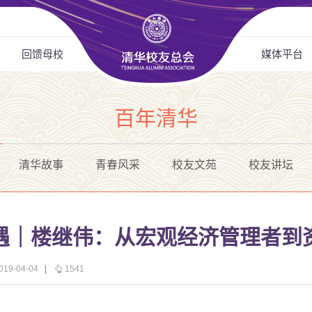
回馈母校
媒体平台
百年清华
清华故事
青春风采
校友文苑
校友讲坛
遇｜楼继伟：从宏观经济管理者到
9-04-04
|
1541