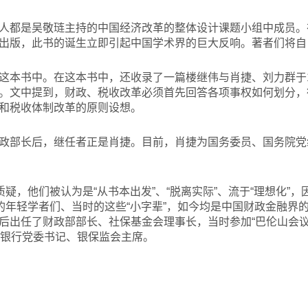
人都是吴敬琏主持的中国经济改革的整体设计课题小组中成员。在
出版，此书的诞生立即引起中国学术界的巨大反响。著者们将自己
这本书中。在这本书中，还收录了一篇楼继伟与肖捷、刘力群于1
。文中提到，财政、税收改革必须首先回答各项事权如何划分，
和税收体制改革的原则设想。
政部长后，继任者正是肖捷。目前，肖捷为国务委员、国务院党
质疑，他们被认为是“从书本出发”、“脱离实际”、流于“理想化”
的年轻学者们、当时的这些“小字辈”，如今均是中国财政金融界的
后出任了财政部部长、社保基金会理事长，当时参加“巴伦山会议
民银行党委书记、银保监会主席。