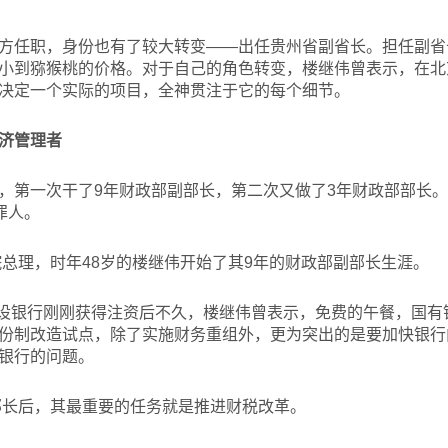
方任职，身份也有了较大转变——出任贵州省副省长。担任副省
小到猕猴桃的价格。对于自己的角色转变，楼继伟曾表示，在北
决定一个实际的项目，全神贯注于它的每个细节。
济管理者
，第一次干了9年财政部副部长，第二次又做了3年财政部部长
罪人。
总理，时年48岁的楼继伟开始了其9年的财政部副部长生涯。
建设银行刚刚获得注资后不久，楼继伟曾表示，免费的午餐，国有
份制改造试点，除了实施财务重组外，更为突出的是要加快银行
银行的问题。
部长后，其最重要的任务就是推进财税改革。