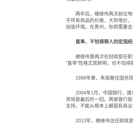
两年后，楼继伟再次前往地
乎所有商品的价格，大到电价，
创造环境。在贵州，你则需要去
直率、不怕得罪人的宏观经
楼继伟曾两次在财政部任职
“直率”性格尤其鲜明，也不怕得
1998
年春，朱镕基任国务院
2004
年1月，中国银行、
资将是最后的一回。两家银行股
支持，不能从根本上解国有商业
2013
年，楼继伟出任财政