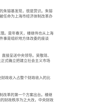
的朱镕基发现，很是赏识。朱镕
被任命为上海市经济体制改革办
总理。是年春天，楼继伟也从上海
件事是组织地方体改委的座谈
，直接呈送中央领导。吴敬琏、
大正式确立把建立社会主义市场
央财政收入占整个财政收入的比
税制改革的第一个方案出台。楼继
国的财政秩序为之大改，中央财政