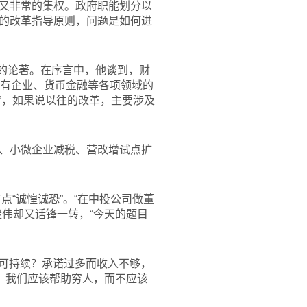
又非常的集权。政府职能划分以
的改革指导原则，问题是如何进
的论著。在序言中，他谈到，财
国有企业、货币金融等各项领域的
”，如果说以往的改革，主要涉及
、小微企业减税、营改增试点扩
点“诚惶诚恐”。“在中投公司做董
伟却又话锋一转，“今天的题目
能可持续？承诺过多而收入不够，
，我们应该帮助穷人，而不应该