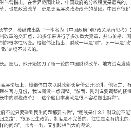
继伟曾指出，在世界范围比较，中国政府的分权程度是最高的，
革，也是政治改革，更是更高层次政治改革的基础。中国有很好
部长前夕，楼继伟出版了一本名为《中国政府间财政关系再思考》
制改革的交汇点，30多年来进行了多次重大变革，并与价格、
制的根本性转变。楼继伟还指出，财政一半是“财”，另一半是“政
，“政”是绕不过去的。
长。随后，他开始操刀了新一轮的中国财税改革。地方试点发债
发展高层论坛上，楼继伟首次以财政部长身份公开演讲，他坦言，有
现在官方身份，我试图做一点调整。”然而，刚刚说要调整的楼继
长中的财税改革》，这个题目本身就是很不容易做出解释”。
政府不能只要碰到民生问题都要去做”，“底线是什么？财政能不
归之路”；“很多民生政策，制度是不完善的，往往是没有约束的
样的问题”。此言一出，又引起相当大的舆论。