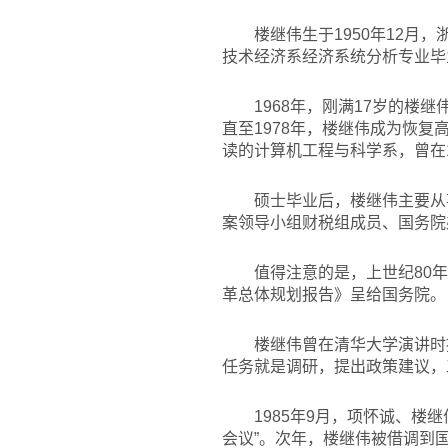
楼继伟生于1950年12月
技术经济系经济系统分析专业毕
1968
年，刚满17岁的楼继
直至1978年，楼继伟成为恢
读的计算机工程与科学系，曾在
硕士毕业后，楼继伟主要从
案领导小组财税组成员、国务院
值得注意的是，上世纪80
革总体规划报告》呈给国务院。
楼继伟曾在清华大学演讲时
任务就是调研，提出政策建议，
1985
年9月，项怀诚、楼继
会议”。次年，楼继伟被借调到