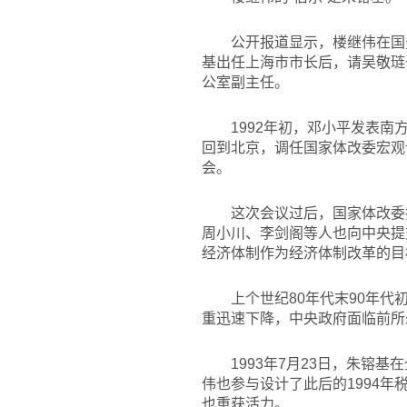
公开报道显示，楼继伟在国
基出任上海市市长后，请吴敬琏
公室副主任。
1992
年初，邓小平发表南
回到北京，调任国家体改委宏观
会。
这次会议过后，国家体改委
周小川、李剑阁等人也向中央提
经济体制作为经济体制改革的目
上个世纪80年代末90年
重迅速下降，中央政府面临前所
1993
年7月23日，朱镕基
伟也参与设计了此后的1994
也重获活力。