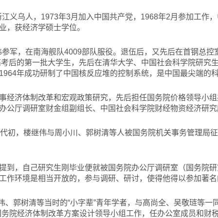
，浙江义乌人，1973年3月加入中国共产党，1968年2月参加工
业，获经济学硕士学位。
伟参军，在南海舰队4009部队服役。退伍后，又先后在首钢总
复高考后的第一批大学生，先后在清华大学、中国社会科学院研究
1964年成功研制了中国核反应堆的控制系统，是中国最尖端的
事经济体制改革和宏观政策研究，先后担任国务院价格领导小组
办公厅调研室财金组副组长、中国社会科学院财经物资经济研究
年代初，楼继伟与周小川、郭树清等人被国务院机关事务管理局
提到，自己研究生刚毕业便就被国务院办公厅调研室（国务院研
工作环境是相当开放的，参与调研、研讨，使得他得以参加著名的
伟、郭树清等当时的“小字辈”青年学者，与高尚全、吴敬琏等一
国务院经济体制改革方案设计领导小组工作，任办公室成员和财