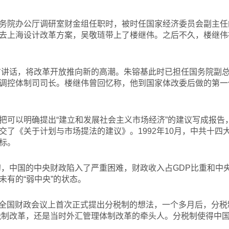
务院办公厅调研室财金组任职时，被时任国家经济委员会副主任
去上海设计改革方案，吴敬琏带上了楼继伟。之后不久，楼继伟
方讲话，将改革开放推向新的高潮。朱镕基此时已担任国务院副
调控体制司司长。楼继伟曾回忆称，他到国家体改委后做的第一
把可以明确提出“建立和发展社会主义市场经济”的建议写成报告
交了《关于计划与市场提法的建议》。1992年10月，中共十四
标。
代初，中国的中央财政陷入了严重困难，财政收入占GDP比重和中
未有的“弱中央”的状态。
在全国财政会议上首次正式提出分税制的想法，一个多月后，分
年税制改革，还是当时外汇管理体制改革的牵头人。分税制使得中