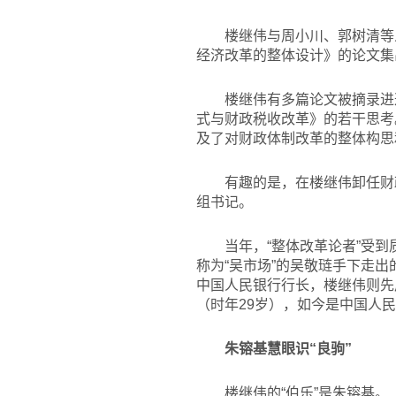
楼继伟与周小川、郭树清等
经济改革的整体设计》的论文集
楼继伟有多篇论文被摘录进
式与财政税收改革》的若干思考
及了对财政体制改革的整体构思
有趣的是，在楼继伟卸任财
组书记。
当年，“整体改革论者”受到
称为“吴市场”的吴敬琏手下走出
中国人民银行行长，楼继伟则先
（时年29岁），如今是中国人
朱镕基慧眼识“良驹”
楼继伟的“伯乐”是朱镕基。