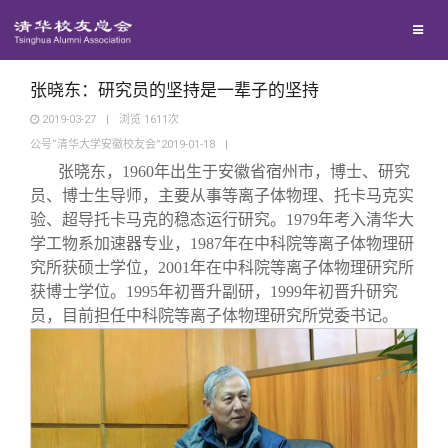
兴趣群体
捐赠方法
我要订阅
清华故事
西南联大校友会
义工计划
新媒体平台
青春风采
张晓东：研究员的坚持是一辈子的坚持
2019-03-27
|
浏览
1611
次
公号“清华大学安徽校友会”2019-01-18
|
校友文苑
张晓东，1960年出生于安徽省宿州市，博士、研究
员、博士生导师，主要从事等离子体物理、托卡马克实
校友讲坛
验、超导托卡马克的稳态运行研究。1979年考入清华大
学工物系加速器专业，1987年在中科院等离子体物理研
究所获硕士学位，2001年在中科院等离子体物理研究所
校友视界
获博士学位。1995年初晋升副研，1999年初晋升研究
员，目前担任中科院等离子体物理研究所党委书记。
校友服务
校友总会
终身学习