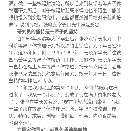
源，做了一些核辐射试验，所以后来到科学岛等离子体
物理研究所后，对于核辐射我既不惧怕也不陌生，能够
很快投入到实验研究中，这些都要感谢母校对于我的培
养”，说到母校，张晓东学长目光中满是感念。
研究员的坚持是一辈子的坚持
自1984年从清华大学毕业后，张晓东学长来到了中
科院等离子体物理研究所攻读硕士学位，到今年已经35
年。这35年间，除了1995-1997年，张晓东学长前往德
国马普学会等离子体所访问工作，其他时间张晓东学长
一直都在岛上从事等离子体物理、托卡马克实验、超导
托卡马克装置及其稳态运行研究。数十年如一日，这份
坚持的精神让人感动。
“今年是我到岛上的第35个年头，35年转眼就这样
过来了，我从一个小伙子，变成了现在满头白发的老人
了”，张晓东学长笑着说，“现在年轻人流行跳槽，而我
一辈子都在等离子体物理研究所，牢记母校校训，厚
德、勤奋、求实、创新，做好每一件事，内心很踏实，
也很幸运”。
为国家作贡献，就是传承清华精神