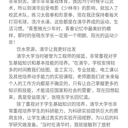
非常刻苦。清华非常重视体育，我因为小时候学过武
术，所以到清华后受电影《少林寺》的影响，就加入了
校武术队，练习太极拳和形意拳，现在我还保持着每天
打羽毛球，洗冷水澡，这些都是在清华养成的运动、生
活习惯。”青葱微光少年时，青春记忆中最美好的模
样，那时的张晓东学长一定是一个明朗、阳光的运动少
年！
饮水思源，清华让我更好出发
清华大学当时被誉为工程师的摇篮，非常重视对学
生基础知识和基本技能的培养。“在清华，学校安排较
多的时间教我们绘图、金工实习、专业技能、电工课以
及其他培养动手能力的实验课程，老师跟我们说‘未来每
个人的工作方向都是不确定的，只有让自己掌握更多的
知识和技能，才能适应国家和社会的需要’，现在回想起
来，真是受益匪浅”，张晓东学长回忆道。
除了重视对于学生基础知识的培养，清华大学也非
常重视培养学生的科研能力，为科研实验提供巨大的费
用支持，让学生通过真实的实验开阔视野，为以后的科
学研究做准备。“当时在清华时，我就接触到了放射