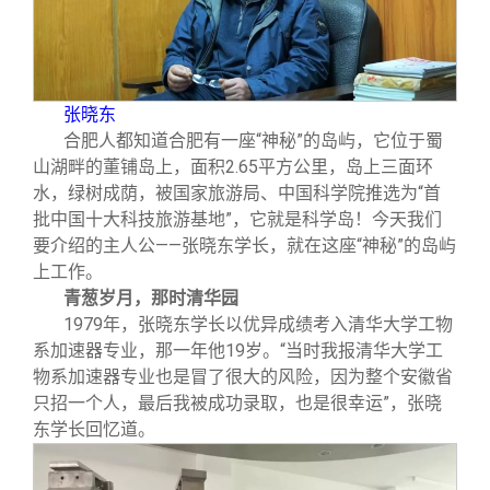
关闭
信息化服务
总会简介
三创大赛
会长致辞
张晓东
实用信息
总会章程
合肥人都知道合肥有一座“神秘”的岛屿，它位于蜀
山湖畔的董铺岛上，面积2.65平方公里，岛上三面环
水，绿树成荫，被国家旅游局、中国科学院推选为“首
理事会名单
批中国十大科技旅游基地”，它就是科学岛！今天我们
要介绍的主人公——张晓东学长，就在这座“神秘”的岛屿
上工作。
制度法规
青葱岁月，那时清华园
1979
年，张晓东学长以优异成绩考入清华大学工物
联系我们
系加速器专业，那一年他19岁。“当时我报清华大学工
物系加速器专业也是冒了很大的风险，因为整个安徽省
只招一个人，最后我被成功录取，也是很幸运”，张晓
东学长回忆道。