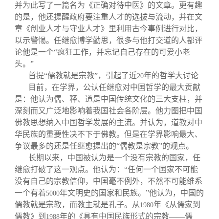
并为此写了一篇名为《正确对待中医》的文章。更有趣
的是，他还提醒政府要注重人才的选拔与流动，并在文
章《创业人才与守业人才》里利用古今事例进行对比，
以示警惕。任继愈博学勤思，很多与他打交道的人都评
论他是一个“疯狂工作，并忘记自己存在的可爱小老
头。”
首提“儒教就是宗教”，引起了近
年的哲学大讨论
20
目前，在学界，公认任继愈对中国哲学的最大贡献
是：他认为儒、释、道是中国传统文化的三大支柱，并
深刻而又广泛地影响着我国社会各阶层。他力图把中国
佛教思想纳入中国哲学发展的主流。并认为，道教对中
华民族的重要性决不下于佛教。但是在学界影响最大、
争议最多的还是任继愈提出的“儒教是宗教”的观点。
长期以来，中国被认为是一个没有宗教的国家，任
继愈打破了这一观点。他认为：“任何一个国家不可能
没有自己的宗教信仰，中国毫不例外，不然不可能维系
一个有着
年文明史的国家和民族。”他认为，中国的
5000
儒教就是宗教，而教主就是孔子。从
年《从儒家到
1980
儒教》到
年的《具有中国民族形式的宗教——儒
1988