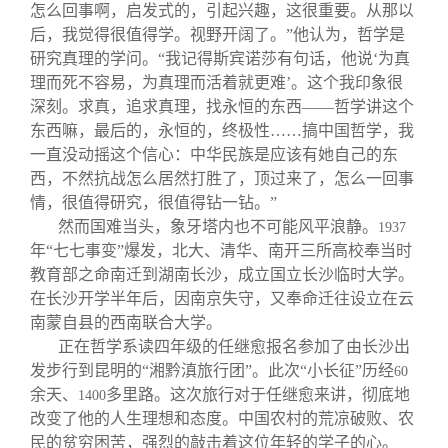
关闭
信息化服务
总会简介
怎么回事啊，启发式的，引起兴趣，这很重要。从那以
后，我觉得很值得学。视野开阔了。”他认为，哲学是
研究真理的学问。“我记得斯宾诺莎有句话，他说‘为真
三创大赛
会长致辞
理而死不容易，为真理而活着就更难’。这个我印象很
深刻。求真，追求真理，找永恒的东西——哲学讲这个
实用信息
总会章程
东西嘛，最后的，永恒的，终极性……搞中国哲学，我
一直没动摇这个信心：中华民族是应该有她自己的东
西，不然抗战怎么居然打胜了，顶过来了，怎么一回事
理事会名单
情，很值得研究，很值得钻一钻。”
然而国难当头，象牙塔内也不可能风平浪静。
1937
制度法规
年“七七事变”爆发，北大、清华、南开三所高校奉当时
教育部之命南迁到湖南长沙，成立国立长沙临时大学。
在长沙开学半年后，因南京失守，又奉命迁往设立在云
联系我们
南蒙自县的西南联合大学。
正在哲学系读四年级的任继愈报名参加了由长沙出
发步行到昆明的“湘黔滇旅行团”。此次“小长征”历经
60
余天、
多里路。这次旅行对于任继愈来讲，彻底地
1400
改变了他的人生理想和态度。中国农村的荒凉破败、农
民的贫穷困苦，强烈的敲击着这位年轻的学子的心。