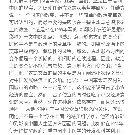
有到群众中去”的哲学家。其实，当初，正是由于看到
中国的现实，才促使任继愈立志从事哲学研究。任继愈
说：“一个国家的改变，并不是一些简单的政治变革就
可以达到的，而最重要的是应该在一些思想与意识形态
上的改变。”这是他在
年写的《消除小农经济思想的
1988
影响》一文中的观点：“思想、意识形态方面的变革有
时候并不是与政治上的变革相一致的。如果说政治上的
变革是短期的、跳跃性的过程，那么，思想形态方面的
变革便是一个长期的、不间断的连续过程。因此，政治
上的变革是不能代替思想、意识形态方面变革的。”当
时，他写这篇文章的目的主要是为了阐述小农经济意识
对中国发展经济上的影响。他说：“中国革命走农村包
围城市的道路，在一定意义上，这不能不说是占了小农
经济的便宜，然而，占了便宜的同时也吃了小农经济意
识的大亏。当然，现在这种意识依然存在，而且还比较
顽固。”从他这种对于中国公众意识形态的关注，就说
明他并不是一个“浮在上面”的精英哲学家。他还将触觉
伸到影响中国人生活方方面面的问题，比如他在
年
1956
便开始提醒政府注重中国本土医学的开发和科学利用，