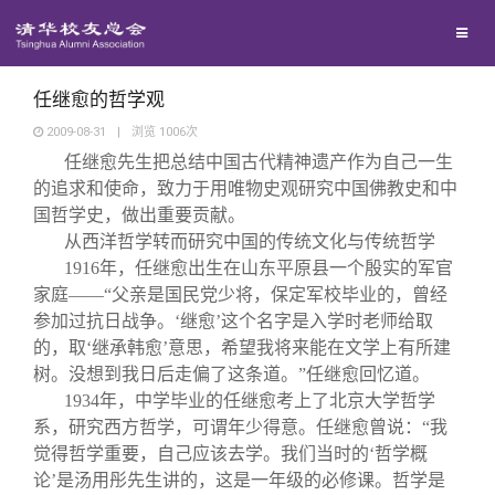
兴趣群体
捐赠方法
我要订阅
清华故事
西南联大校友会
义工计划
新媒体平台
青春风采
任继愈的哲学观
2009-08-31
|
浏览
1006
次
任继愈先生把总结中国古代精神遗产作为自己一生
校友文苑
的追求和使命，致力于用唯物史观研究中国佛教史和中
国哲学史，做出重要贡献。
校友讲坛
从西洋哲学转而研究中国的传统文化与传统哲学
1916
年，任继愈出生在山东平原县一个殷实的军官
家庭——“父亲是国民党少将，保定军校毕业的，曾经
校友视界
参加过抗日战争。‘继愈’这个名字是入学时老师给取
的，取‘继承韩愈’意思，希望我将来能在文学上有所建
校友服务
树。没想到我日后走偏了这条道。”任继愈回忆道。
1934
年，中学毕业的任继愈考上了北京大学哲学
系，研究西方哲学，可谓年少得意。任继愈曾说：“我
校友总会
终身学习
觉得哲学重要，自己应该去学。我们当时的‘哲学概
论’是汤用彤先生讲的，这是一年级的必修课。哲学是