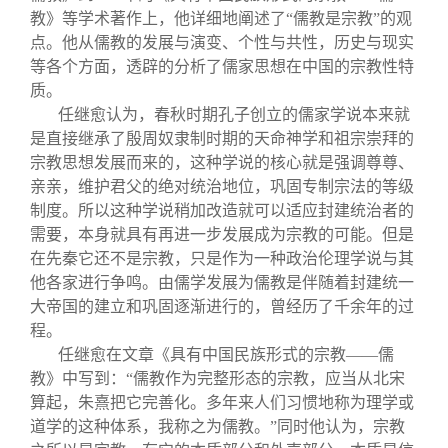
教》等学术著作上，他详细地阐述了“儒教是宗教”的观
点。他从儒教的发展与演变、个性与共性，历史与现实
等各个方面，透辟的分析了儒家思想在中国的宗教性特
质。
任继愈认为，春秋时期孔子创立的儒家学说本来就
是直接继承了殷周奴隶制时期的天命神学和祖宗崇拜的
宗教思想发展而来的，这种学说的核心就是强调尊尊、
亲亲，维护君父的绝对统治地位，巩固专制宗法的等级
制度。所以这种学说稍加改造就可以适应封建统治者的
需要，本身就具有再进一步发展成为宗教的可能。但是
在先秦它还不是宗教，只是作为一种政治伦理学说与其
他各家进行争鸣。由儒学发展为儒教是伴随着封建统一
大帝国的建立和巩固逐渐进行的，曾经历了千余年的过
程。
任继愈在文章《具有中国民族形式的宗教——儒
教》中写到：“儒教作为完整形态的宗教，应当从北宋
算起，朱熹把它完善化。多年来人们习惯地称为理学或
道学的这种体系，我称之为儒教。”同时他认为，宗教