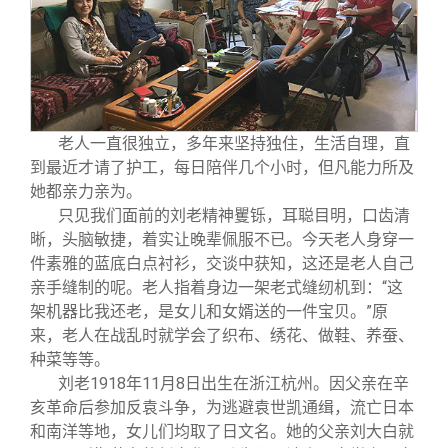
老人一直很独立，多年来坚持独住，生活自理，直
到最近才请了护工，每日陪伴几个小时，但凡能力所及
她都亲力亲为。
只见我们面前的刘老精神矍铄，耳聪目明，口齿清
晰，头脑敏捷，着实让晚辈佩服不已。今天老人身穿一
件素雅的蓝底白点衬衫，交谈中获知，这还是老人自己
亲手缝制的呢。老人指着身边一架老式缝纫机到：“这
架机器比我还老，是女儿和女婿送的一件宝贝。”原
来，老人在战乱时就学会了织布、绣花、做鞋、养蚕、
种菜等等。
刘老1918年11月8日出生在浙江杭州。因父亲在辛
亥革命后参加反袁斗争，为逃避袁世凯通缉，流亡日本
和南洋等地，女儿们均取了日文名。她的父亲刘大白就