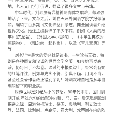
一门第三外语。”解放后，英、法、日语均无用武之
地，老人又自学了俄语，翻译了很多文章与书籍。
中年时代，刘老虽备尝精神与肉体之磨难，却顽强
地活了下来。文革之后，她在天津外国语学院学报做编
辑，编辑了百多期《文化译丛》杂志，向全国读者介绍
世界文化。她还主编翻译了不少书籍，例如《人类的故
事》(房龙著)、《外国文学小百科》、《中学生英汉对
照读物》、《和总统一起钓鱼》，以及《育儿宝典》等
等。
刘老毕生最大的爱好就是读书，一生读书无数，特
别是各种原文和汉译的世界文学名著。如今她百岁高
龄，仍每日手不释卷。读过的书报页边上，经常会有她
的红笔评注，例如与史实不符、引典不确、用词不当，
甚至还会替作者改正错别字呢！她幽默地自嘲是多年当
编辑留下的职业病。
周游世界是刘老从小的梦想。80年代末期，国门刚
刚开放,年过六旬的她就冲向新、马、泰。后来趁到欧洲
探亲之际，周游包括瑞士、德国、奥地利、列支敦士
登、法国、比利时、卢森堡、意大利、梵蒂岗在内的欧