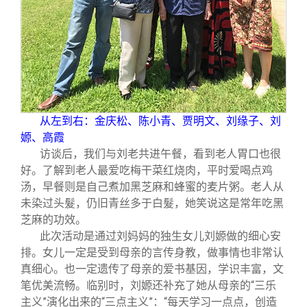
从左到右：金庆松、陈小青、贾明文、刘缘子、刘
嫄、高霞
访谈后，我们与刘老共进午餐，看到老人胃口也很
好。了解到老人最爱吃梅干菜红烧肉，平时爱喝点鸡
汤，早餐则是自己煮加黑芝麻和蜂蜜的麦片粥。老人从
未染过头髮，仍旧青丝多于白髮，她笑说这是常年吃黑
芝麻的功效。
此次活动是通过刘妈妈的独生女儿刘嫄做的细心安
排。女儿一定是受到母亲的言传身教，做事情也非常认
真细心。也一定遗传了母亲的爱书基因，学识丰富，文
笔优美流畅。临别时，刘嫄还补充了她从母亲的“三乐
主义”演化出来的“三点主义”：“每天学习一点点，创造