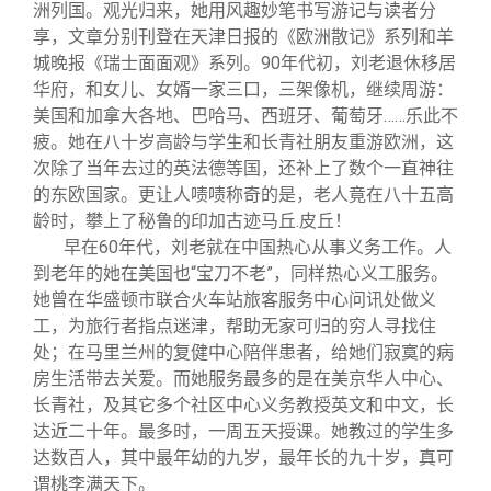
洲列国。观光归来，她用风趣妙笔书写游记与读者分
享，文章分别刊登在天津日报的《欧洲散记》系列和羊
城晚报《瑞士面面观》系列。90年代初，刘老退休移居
华府，和女儿、女婿一家三口，三架像机，继续周游：
美国和加拿大各地、巴哈马、西班牙、葡萄牙……乐此不
疲。她在八十岁高龄与学生和长青社朋友重游欧洲，这
次除了当年去过的英法德等国，还补上了数个一直神往
的东欧国家。更让人啧啧称奇的是，老人竟在八十五高
龄时，攀上了秘鲁的印加古迹马丘.皮丘！
早在60年代，刘老就在中国热心从事义务工作。人
到老年的她在美国也“宝刀不老”，同样热心义工服务。
她曾在华盛顿市联合火车站旅客服务中心问讯处做义
工，为旅行者指点迷津，帮助无家可归的穷人寻找住
处；在马里兰州的复健中心陪伴患者，给她们寂寞的病
房生活带去关爱。而她服务最多的是在美京华人中心、
长青社，及其它多个社区中心义务教授英文和中文，长
达近二十年。最多时，一周五天授课。她教过的学生多
达数百人，其中最年幼的九岁，最年长的九十岁，真可
谓桃李满天下。