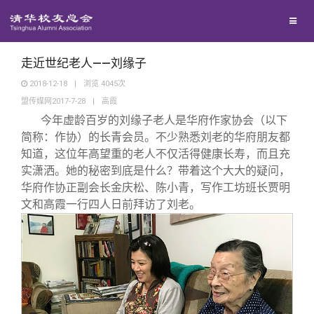
兴趣群体
捐赠方法
我要订阅
清华故事
西南联大校友会
义工计划
新媒体平台
青春风采
走近世纪老人——刘缘子
2018-12-18
|
浏览
4045
次
盟传媒网2017-7-28
|
高霞
校友文苑
今年虚龄百岁的刘缘子老人是华府作家协会（以下
简称：作协）的长青会员。不少熟悉刘老的华府朋友都
校友讲坛
知道，这位年高望重的老人不仅活得健康长寿，而且充
实潇洒。她的秘密到底是什么？带着这个大大的疑问，
华府作协正副会长金庆松、陈小青，写作工坊班长贾明
校友视界
文和高霞一行四人日前拜访了刘老。
校友服务
校友总会
终身学习