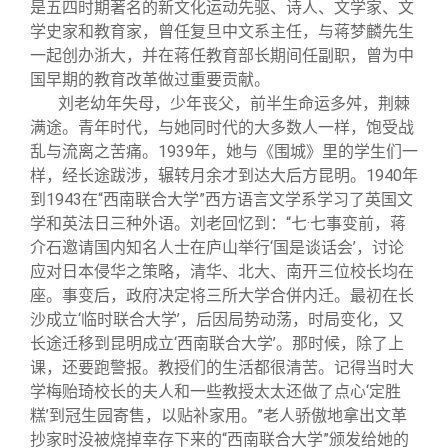
是五四时期著名的新文化运动先驱、诗人、文学家、文
学史家和教育家，曾任复旦中文系主任，与蒋梦麟先生
一起创办浙大，并在蒋任教育部长期间任副职，曾为中
国早期的教育改革做过重要贡献。
刘老幼年失母，少年丧父，前半生命运多舛，荆棘
满途。青年时代，与她同时代的大多数人一样，饱受战
乱与流离之苦痛。1939年，她与《围城》里的学生们一
样，经长途跋涉，辗转月余才到达大后方昆明。1940年
到1943在“西南联合大学”西方语言文学系学习了英国文
学和英法日三种外语。刘老回忆到：“七·七事变前，蒋
介石邀请国内知名人士在庐山举行‘国是谈话会’，讨论
应对日本侵华之策略，清华、北大、南开三位校长均在
座。事变后，政府决定将三所大学合併内迁。最初在长
沙成立‘临时联合大学’，后因局势动荡，时局变化，又
长途迁移到昆明成立‘西南联合大学’。那时候，除了上
课，还要跑警报。教授们的生活都很清苦。记得当时大
学梅贻琦校长的夫人和一些教授太太还做了点心‘定胜
糕’到冠生园寄售，以贴补家用。”老人骄傲地拿出文革
抄家时没被烧掉幸存下来的“西南联合大学”颁发给她的