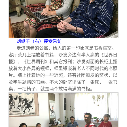
关闭
信息化服务
总会简介
三创大赛
会长致辞
实用信息
总会章程
刘缘子（右）接受采访
走进刘老的公寓，给人的第一印象就是书香满室。
理事会名单
客厅茶几上摆放着书籍，沙发旁边有半人高的《世界日
报》、《世界周刊》和其它报刊；沙发对面的长柜上摆
放着大小各异的镜框，框里镶嵌着老人不同时代的老照
制度法规
片。牆上挂着她的一些近照，还有社团颁发的奖状，以
及学生题赠的书画。不大的卧室里除了一张床，一张书
联系我们
桌，一把椅子，就是两个放得满满的书柜。