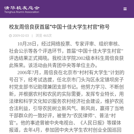
兴趣群体
捐赠方法
我要订阅
清华故事
西南联大校友会
义工计划
新媒体平台
青春风采
校友周倍良获首届“中国十佳大学生村官”称号
2009-02-03
|
浏览
465
次
10
月
28
日
，经过网络投票、专家评审、组织审核、
校友文苑
社会公示等各个评选环节，首届“中国十佳大学生村官”
评选结果正式揭晓。我校法学院
2002
级本科生周倍良获
校友讲坛
此殊荣。该活动由共青团中央等单位主办。
2006
年
7
月，周倍良在北京市“村村有大学生”计划的
号召下，经考试选拔，任北京市门头沟区永定镇坝房子
校友视界
村党支部书记助理兼团支部书记。他努力学习、不断创
新，并根据农村和农民的实际需要，发挥专业特长，用
校友服务
法律和科学文化知识服务农村经济社会建设，维护农民
合法利益，引导农民树立新风气、新风尚，赢得了当地
干部群众的一致好评，被誉为“农民律师”、普法“村
校友总会
终身学习
官”。他的事迹曾被中央电视台、《人民日报》等媒体
报道，去年
4
月，参加团中央大学生农村创业全国巡回