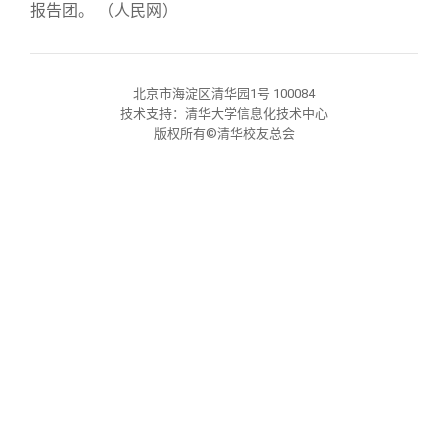
关闭
信息化服务
总会简介
报告团。
（人民网）
三创大赛
会长致辞
北京市海淀区清华园1号 100084
技术支持：清华大学信息化技术中心
实用信息
总会章程
版权所有©清华校友总会
理事会名单
制度法规
联系我们