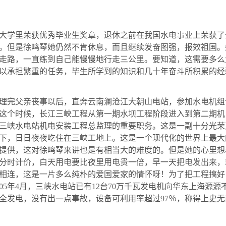
大学里荣获优秀毕业生奖章，退休之前在我国水电事业上荣获了
。但是徐鸣琴她仍然不肯休息，而且继续发奋图强，报效祖国。
走路，一直练到自己能慢慢地行走
三公里
。要知道，这需要多么
以承担繁重的任务，毕生所学到的知识和几十年奋斗所积累的经
理完父亲丧事以后，直奔云南澜沧江大朝山电站，参加水电机组
这个时候，长江三峡工程从第一期水坝工程阶段进入到第二期机
三峡水电站机电安装工程总监理的重要职务。这是一副十分光荣
下，日日夜夜吃住在三峡工地上。这是一个现代化的世界上最大
提供，这对徐鸣琴来讲也是有相当大的难度的。但是她的心里想
分时计价，白天用电要比夜里用电贵一倍，早一天把电发出来，
相连，这是一片多么纯朴的爱国爱家的情怀呀！为了把工程搞好
05
年
4
月，三峡水电站已有
12
台
70
万千瓦发电机向华东上海源源
全发电，没有出一点事故，设备可利用率超过
97
％，称得上史无