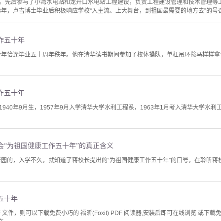
。先后参与了小湾水电站和龙开口水电站工程建设，负责工程建设管理和技术管理等工
8年，卢吉博士毕业后积极响应学校“入主流、上大舞台，到祖国最需要的地方去”的号召
作五十年
山今年恰逢毕业五十周年秩年。他在清华读书期间参加了校体操队，单杠吊环鞍马样样
作五十年
940年9月生，1957年9月入学清华大学水利工程系，1963年1月考入清华大学水
会“为祖国健康工作五十年”的真正含义
清华园的，入学不久，就知道了蒋校长提出的“为祖国健康工作五十年”的口号，在聆听
五十年
文件，则可以下载免费小巧的 福昕(Foxit) PDF 阅读器,安装后即可在线浏览 或下载免费的 