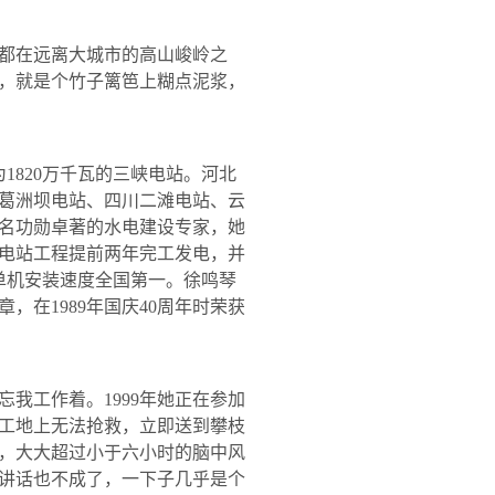
都在远离大城市的高山峻岭之
，就是个竹子篱笆上糊点泥浆，
为
1820
万千瓦的三峡电站。河北
葛洲坝电站、四川二滩电站、云
名功勋卓著的水电建设专家，她
电站工程提前两年完工发电，并
单机安装速度全国第一。徐鸣琴
章，在
1989
年国庆
40
周年时荣获
忘我工作着。
1999
年她正在参加
工地上无法抢救，立即送到攀枝
，大大超过小于六小时的脑中风
讲话也不成了，一下子几乎是个