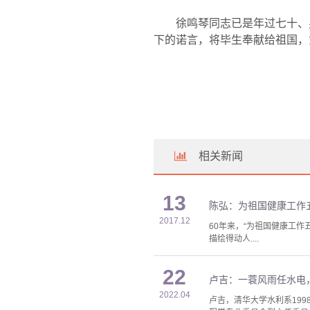
徐鸣琴同志已是年过七十、
下的诺言，将毕生奉献给祖国，
相关新闻
13
陈弘：为祖国健康工作
2017.12
60年来，“为祖国健康工
描绘得动人....
22
卢吉：一蓑风雨任水电
2022.04
卢吉，清华大学水利系19