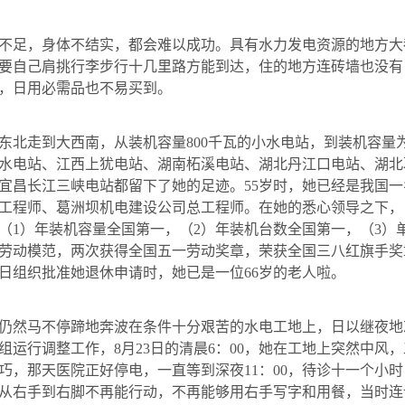
不足，身体不结实，都会难以成功。具有水力发电资源的地方大
要自己肩挑行李步行十几里路方能到达，住的地方连砖墙也没有
，日用必需品也不易买到。
东北走到大西南，从装机容量
800
千瓦的小水电站，到装机容量
水电站、江西上犹电站、湖南柘溪电站、湖北丹江口电站、湖北
宜昌长江三峡电站都留下了她的足迹。
55
岁时，她已经是我国一
工程师、葛洲坝机电建设公司总工程师。在她的悉心领导之下，
（
1
）年装机容量全国第一，（
2
）年装机台数全国第一，（
3
）
劳动模范，两次获得全国五一劳动奖章，荣获全国三八红旗手奖
日
组织批准她退休申请时，她已是一位
66
岁的老人啦。
仍然马不停蹄地奔波在条件十分艰苦的水电工地上，日以继夜地
组运行调整工作，
8
月
23
日
的清晨
6
：
00
，她在工地上突然中风，
巧，那天医院正好停电，一直等到深夜
11
：
00
，待诊十一个小时
从右手到右脚不再能行动，不再能够用右手写字和用餐，当时连