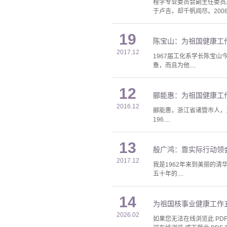
程学专业委员会副主任委员
于卢吉，却千帆阅尽。200
19
陈宝山：为祖国健康工
2017.12
1967届工化系学长陈宝
惫，而且为他....
12
郦能惠：为祖国健康工
2016.12
郦能惠，浙江省诸暨市人，1
196....
13
殷广鸿：靠实际行动领
2017.12
我是1962年来到美丽的
五十年的....
14
为祖国核事业健康工作
2026.02
如果您无法在线浏览此 PDF 