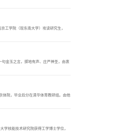
入南京工学院（现东南大学）攻读研究生，
一句金玉之言，掷地有声、庄严神圣，由衷
北京体院，毕业后分在清华体育教研组。由他
清华大学核能技术研究院获得工学博士学位，