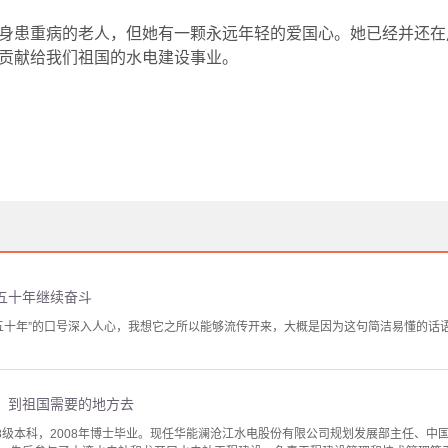
身患重病的老人，但她有一颗永远年轻的爱国心。她已经并还在
贡献给我们祖国的水电建设事业。
五十年继续奋斗
作五十年”的口号深入人心，我想它之所以能够流传开来，大概是因为这句简洁易懂的话
，到祖国需要的地方去
98级本科，2008年博士毕业。现任华能澜沧江水电股份有限公司规划发展部主任、