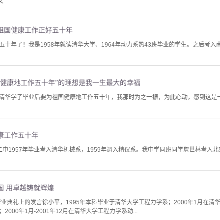
文
为祖国健康工作正好五十年
五十年了！我是1958年就读清华大学、1964年动力系热43班毕业的学生。之后考
国健康地工作五十年”的理想是我一生最大的幸福
清华学子毕业后要为祖国健康地工作五十年，我那时为之一振，为此心动，感到这是
康工作五十年
二中1957年毕业考入清华机械系，1959年调入精仪系。我中学同班同学詹世林考入
国 用卓越铸就辉煌
毕业典礼上的发言徐小平，1995年本科毕业于清华大学工程力学系；2000年1月在
000年1月-2001年12月在清华大学工程力学系动...