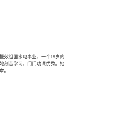
报效祖国水电事业。一个
18
岁的
她刻苦学习，门门功课优秀。她
章。