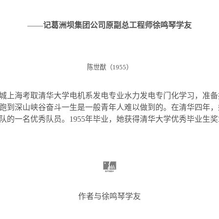
——
记葛洲坝集团公司原副总工程师徐鸣琴学友
陈世猷（
1955
）
城上海考取清华大学电机系发电专业水力发电专门化学习，准备
跑到深山峡谷奋斗一生是一般青年人难以做到的。在清华四年，
队的一名优秀队员。
1955
年毕业，她获得清华大学优秀毕业生奖
作者与徐鸣琴学友