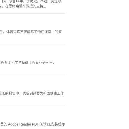
作。序言14年，于历史，不过白驹过隙；
，在恩师余锡平教授的支持...
拿手。体育锻炼不仅解除了他在课堂上的疲
利工程系土力学与基础工程专业研究生，
蒋校长的报告中，也听到过要为祖国健康工作
Adobe Reader PDF 阅读器,安装后即