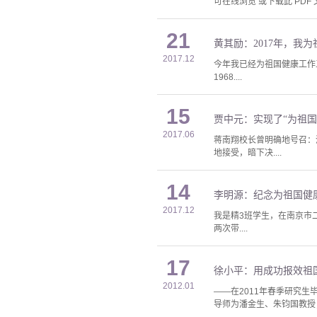
可在线浏览 或下载此 PDF 
21
黄其励：2017年，我
2017.12
今年我已经为祖国健康工作
1968....
15
贾中元：实现了“为祖
2017.06
蒋南翔校长曾明确地号召：
地接受，暗下决....
14
李明源：纪念为祖国健
2017.12
我是精3班学生，在南京市
两次带....
17
徐小平：用成功报效祖
2012.01
——在2011年春季研究生
导师为潘金生、朱钧国教授；2