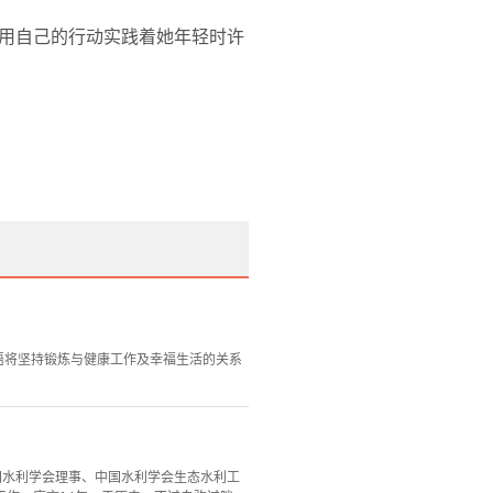
用自己的行动实践着她年轻时许
语将坚持锻炼与健康工作及幸福生活的关系
中国水利学会理事、中国水利学会生态水利工