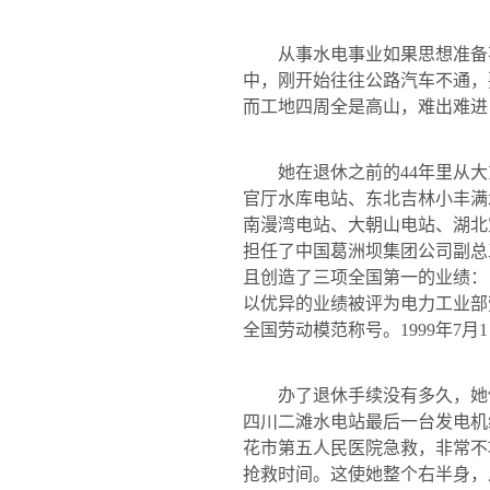
从事水电事业如果思想准备
中，刚开始往往公路汽车不通，
而工地四周全是高山，难出难进
她在退休之前的
44
年里从大
官厅水库电站、东北吉林小丰满
南漫湾电站、大朝山电站、湖北
担任了中国葛洲坝集团公司副总
且创造了三项全国第一的业绩：
以优异的业绩被评为电力工业部
全国劳动模范称号。
1999
年
7
月
1
办了退休手续没有多久，她
四川二滩水电站最后一台发电机
花市第五人民医院急救，非常不
抢救时间。这使她整个右半身，