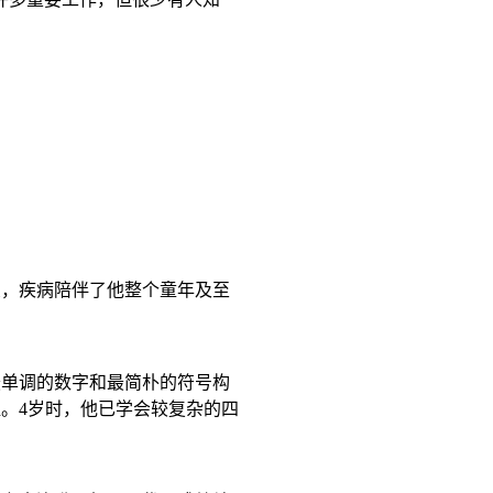
良，疾病陪伴了他整个童年及至
最单调的数字和最简朴的符号构
握。
4
岁时，他已学会较复杂的四