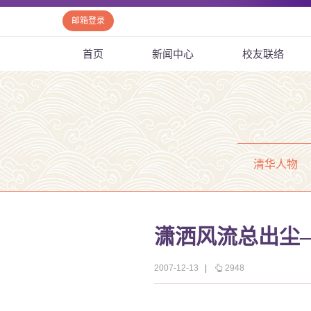
邮箱登录
首页
新闻中心
校友联络
清华人物
潇洒风流总出尘
2007-12-13
|
2948