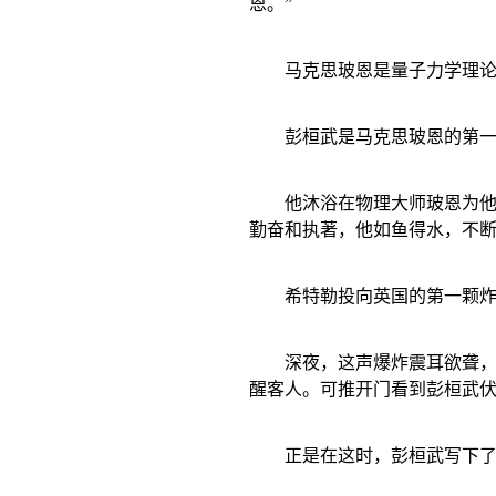
恩。”
马克思玻恩是量子力学理
彭桓武是马克思玻恩的第
他沐浴在物理大师玻恩为
勤奋和执著，他如鱼得水，不
希特勒投向英国的第一颗
深夜，这声爆炸震耳欲聋
醒客人。可推开门看到彭桓武伏
正是在这时，彭桓武写下了