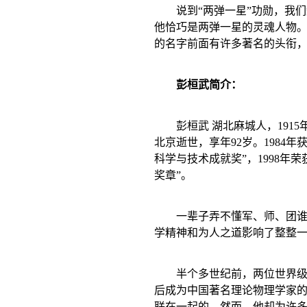
说到“两弹一星”功勋，我
他恰巧是两弹一星的灵魂人物
的名字前面有许多著名的头衔
彭桓武简介：
彭桓武 湖北麻城人，
1915
北京逝世，享年
92
岁。
1984
年
科学与技术成就奖”，
1998
年荣
奖章”。
一辈子弄不懂军、师、团
学精神和为人之道影响了整整
半个多世纪前，两位世界
后成为中国著名理论物理学家
联在一起的。然而，他却为许多