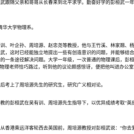
桓武跟随父亲和哥哥从长春来到北平求学。勤奋好学的彭桓武一
清华大学物理系。
训、叶企孙、周培源、赵忠尧等教授，他与王竹溪、林家翘、杨
桓武，这时已经能独立地提出一些有创造意识的问题，并能够结
望的一条途径解决问题。大学一年级，一次普通的物理课后，彭
”物理老师恰巧路过，听到他的议论颇感惊讶，便把他叫进办公
业后考上了周培源先生的研究生，研究广义相对论。
教的彭桓武在吴有训、周培源先生指导下，以优异成绩考取“英
从香港乘远洋客轮西去英国前，周培源教授对彭桓武说：“你去