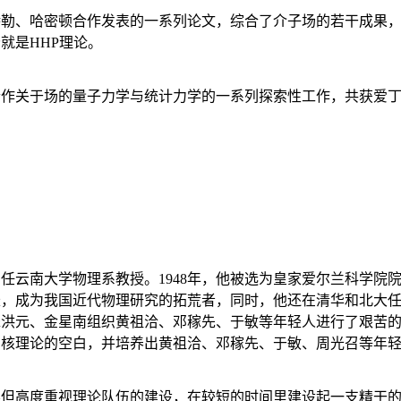
特勒、哈密顿合作发表的一系列论文，综合了介子场的若干成果
分就是
HHP
理论。
合作关于场的量子力学与统计力学的一系列探索性工作，共获爱
国任云南大学物理系教授。
1948
年，他被选为皇家爱尔兰科学院
长，成为我国近代物理研究的拓荒者，同时，他还在清华和北大
朱洪元、金星南组织黄祖洽、邓稼先、于敏等年轻人进行了艰苦
国核理论的空白，并培养出黄祖洽、邓稼先、于敏、周光召等年
不但高度重视理论队伍的建设，在较短的时间里建设起一支精干