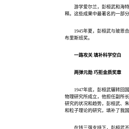
游学爱尔兰，彭桓武和海
释。这些成果中最著名的一部
1945
年夏，彭桓武与玻恩
布里斯班奖。
一路攻关 填补科学空白
两弹元勋 巧拒金质奖章
1947
年底，彭桓武辗转回
物理研究所成立，他担任副所
研究的状况和趋势，彭桓武、
和粒子理论的研究，填补了我
在钱三强支持下，彭桓武