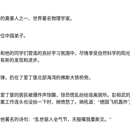
论的奠基人之一、世界著名物理学家。
一位中国弟子。
他和他的同学们营造的良好学习氛围中，尽情享受自然科学的阳
断有新的发现和进步。
炸弹，扔在了爱丁堡北部海湾的佛斯大铁桥旁。
，爱丁堡的居民被爆炸声惊醒，惊恐慌乱纷纷逃离居所。彭桓武
案工作连头也没抬一下时，她愤怒了。她吼道：“德国飞机轰炸
他著名的诗句：“乱世驱人全气节，天殷嘱我重斯文。”