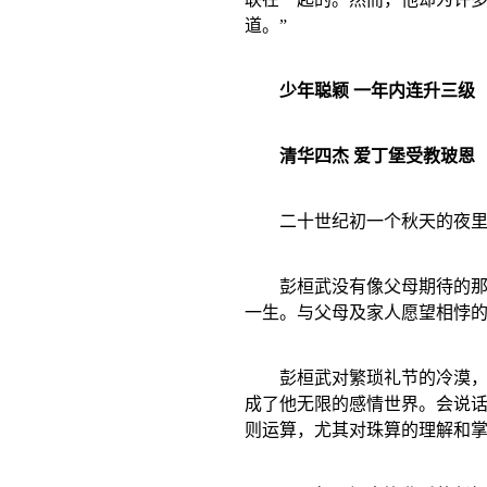
道。”
少年聪颖 一年内连升三级
清华四杰 爱丁堡受教玻恩
二十世纪初一个秋天的夜
彭桓武没有像父母期待的
一生。与父母及家人愿望相悖的
彭桓武对繁琐礼节的冷漠
成了他无限的感情世界。会说
则运算，尤其对珠算的理解和