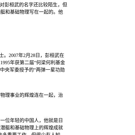
姓对彭桓武的名字还比较陌生，但
潜艇和基础物理写在一起的。他
士。
2007
年
2
月
28
日，彭桓武在
，
1995
年获第二届“何梁何利基金
中央军委授予的“两弹一星功勋
子物理事业的辉煌连在一起，治
了一位年轻的中国人，他就是日
核潜艇和基础物理上的辉煌成就
许多重要工作，但很少有人知