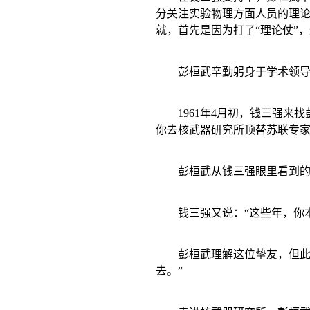
分关注实验物理方面人员的理
就，首先是因为打了“理论仗”
彭桓武辛勤躬身于学术领导
1961
年
4
月初，钱三强来找
你去核武器研究所顶替苏联专
彭桓武从钱三强眼里看到的
钱三强又说：“这些年，你
彭桓武理解这位挚友，但此
去。”