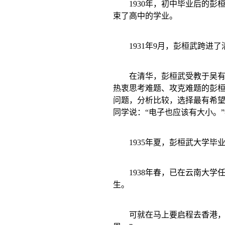
1930
年，初中毕业后的彭
束了高中的学业。
1931
年
9
月，彭桓武跨进了
在清华，彭桓武受教于吴有
热衷思考难题、攻克难题的彭
问题，分析比较，选择最有希
同学说：“电子也应该有大小。
1935
年夏，彭桓武大学毕
1938
年春，已在云南大学任
生。
可就在马上要启程去香港，