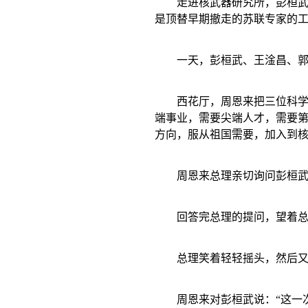
走进核武器研究所，彭桓
是顶替早期撤走的苏联专家的
一天，彭桓武、王淦昌、
西花厅，周恩来把三位科学
端事业，需要尖端人才，需要第
方向，服从祖国需要，加入到
周恩来总理亲切询问彭桓
回答完总理的提问，望着总
总理笑着轻轻摇头，然后又
周恩来对彭桓武说：“这一