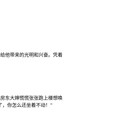
光给他带来的光明和兴奋。凭着
的房东大婶慌慌张张跑上楼想唤
了，你怎么还坐着不动！”