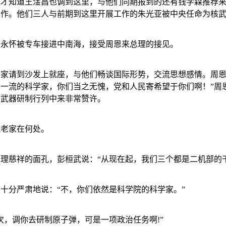
武才知道王淦昌也调到这里，与他们同期报到的还有钱学森推荐
工作。他们三人与前期到这里开展工作的朱光亚被中央任命为核
郭永怀被专车接进中南海，接受周恩来总理的接见。
家请到沙发上就座，与他们畅谈国际形势，交流思想感情。周恩
一流的科学家，你们当之无愧，党和人民寄希望于你们啊！”周
核武器研制行列中来非常赞许。
武老家在何处。
理慈祥的面孔，彭桓武说：“从现在起，我们三个都是二机部的
十分严肃地说：“不，你们依然是科学院的科学家。”
次，调你去研制原子弹，可是一项政治任务啊
!
”