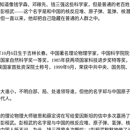
们知道像钱学森、邓稼先、钱三强这些科学家，但是普通的老百
。彭桓武——这个名字是和中国的核反应堆、原子弹、氢弹、核
，但一直以来，他却把自己隐藏在普通的人群之中。
年
10
月
6
日生于吉林长春。中国著名理论物理学家，中国科学院院
获国家自然科学奖一等奖，
1985
年获两项国家科技进步奖特等奖
获国家首批资深院士称号，
1999
年
9
月，荣获中共中央、国务院、
谁大谁小，不明白部、局、处谁领导谁，但他的名字却与中国原
一代人。
级的理论物理大师玻恩和薛定谔在写给爱因斯坦的信中多次嘉扬
的彭桓武。彭桓武的名字是与中国的核反应堆、原子弹、氢弹、
中国人所不识。为此，钱三强曾多次慨叹：“彭桓武默默地做了