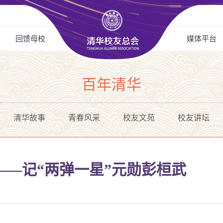
回馈母校
媒体平台
百年清华
清华故事
青春风采
校友文苑
校友讲坛
——记“两弹一星”元勋彭桓武