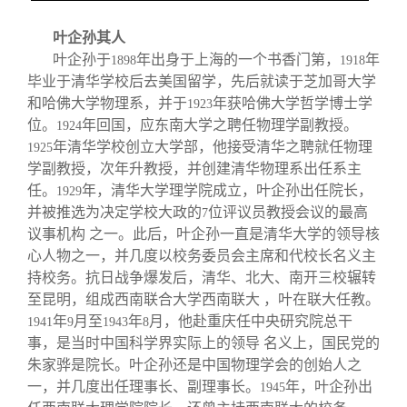
关闭
信息化服务
总会简介
叶企孙其人
叶企孙于
年出身于上海的一个书香门第，
年
三创大赛
会长致辞
1898
1918
毕业于清华学校后去美国留学，先后就读于芝加哥大学
和哈佛大学物理系，并于
年获哈佛大学哲学博士学
1923
实用信息
总会章程
位。
年回国，应东南大学之聘任物理学副教授。
1924
年清华学校创立大学部，他接受清华之聘就任物理
1925
学副教授，次年升教授，并创建清华物理系出任系主
理事会名单
任。
年，清华大学理学院成立，叶企孙出任院长，
1929
并被推选为决定学校大政的
位评议员教授会议的最高
7
制度法规
议事机构 之一。此后，叶企孙一直是清华大学的领导核
心人物之一，并几度以校务委员会主席和代校长名义主
持校务。抗日战争爆发后，清华、北大、南开三校辗转
联系我们
至昆明，组成西南联合大学西南联大 ，叶在联大任教。
年
月至
年
月，他赴重庆任中央研究院总干
1941
9
1943
8
事，是当时中国科学界实际上的领导 名义上，国民党的
朱家骅是院长。叶企孙还是中国物理学会的创始人之
一，并几度出任理事长、副理事长。
年，叶企孙出
1945