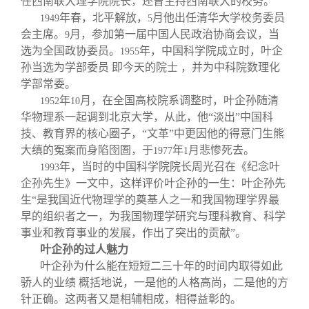
任西南联大理学院院长，还曾主持西南联大的校务。
年春，北平解放，
月他出任清华大学校务委员
1949
5
会主席。
月，参加第一届中国人民政治协商会议，当
9
选为全国政协委员。
年，中国科学院成立时，叶企
1955
孙当选为学部委员 即今天的院士 ，并为中科院数理化
学部常委。
年
月，在全国高校院系调整时，叶企孙随清
1952
10
华物理系一起调到北京大学，从此，他“淡出”中国科
技、教育界的核心圈子，“文革”中更因他的得意门生熊
大缜的冤案而身陷囹圄，于
年
月悲惨死去。
1977
1
年，当时的中国科学院院长周光召在《纪念叶
1993
企孙先生》一文中，这样评价叶企孙的一生：叶企孙先
生“是我国近代物理学的奠基人之一和我国物理学界最
早的组织者之一，为我国物理学研究与理科教育、科学
事业和教育事业的发展，作出了突出的贡献”。
叶企孙的过人魅力
叶企孙为什么能在短短二三十年的时间内取得如此
骄人的业绩 概括地说，一是他的人格高尚，二是他的方
针正确。这两者又是相辅相成，相得益彰的。