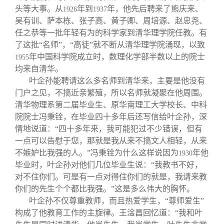
头等大事。从
年到
年，他先后聘来了熊庆来、
1926
1937
吴有训、萨本栋、张子高、黄子卿、周培源、赵忠尧、
任之恭等一批年轻有为的科学家到清华理学院任教。有
了这批“名师”，“高徒”就不断从清华理学院涌现，以致
年中国科学院成立时，数理化学部半数以上的院士
1955
均来自清华。
叶企孙能聘请这么多名师到清华来，主要是他没有
门户之见，不搞近亲繁殖，所以名师就凝聚在他周围。
清华物理系第二届毕业生、原华南理工大学校长、中科
院院士冯秉铨，在毕业四十多年后还写信给叶企孙，深
情地说道：“四十多年来，我可能犯过不少错误，但有
一点可以告慰于您，那就是我从来不搞文人相轻，从来
不嫉妒比我强的人。”冯秉铨为什么这样说因为
年他
1930
毕业时，叶企孙对他们几位毕业生说：“我教书不好，
对不住你们。可是有一点对得住你们的就是，我请来教
你们的先生个个都比我强。”这是多么伟大的胸怀。
叶企孙不仅尊重教师，而且热爱学生，“尊师爱生”
构成了他教育工作的主旋律。王淦昌回忆道：“我和叶