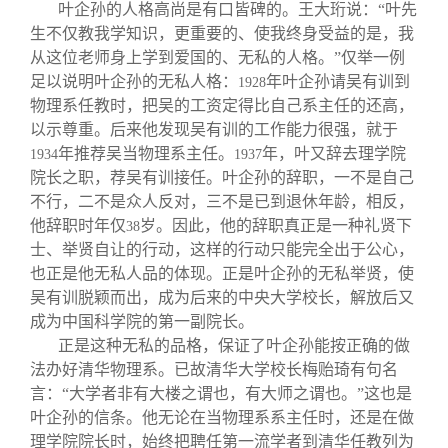
叶企孙的人格高尚是有口皆碑的。王大珩说：“叶先
生不仅教我学知识，更重要的、使我终身受益的是，我
从这位老师身上学到爱国的、无私的人格。”仅举一例
足以说明叶企孙的无私人格：
年叶企孙请吴有训到
1928
物理系任教时，把吴的工资定得比自己系主任的还高，
以示尊重。后来他发现吴有训的工作能力很强，就于
年推荐吴当物理系主任。
年，叶又辞去理学院
1934
1937
院长之职，荐吴有训接任。叶企孙的辞职，一不是自己
不行，二不是众人反对，三不是已到退休年龄，相反，
他辞职时年仅
岁。因此，他的辞职真正是一种礼贤下
38
士、举贤自让的行动，这样的行动只能完全出于公心，
也正是他无私人品的体现。正是叶企孙的无私举贤，使
吴有训脱颖而出，成为后来的中央大学校长，解放后又
成为中国科学院的第一副院长。
正是这种无私的品格，保证了叶企孙能按正确的做
法办好清华物理系。已故清华大学校长梅贻琦有句名
言：“大学者非有大楼之谓也，有大师之谓也。”这也是
叶企孙的信条。他无论在当物理系系主任时，还是在做
理学院院长时，始终把聘任第一流学者到清华任教列为