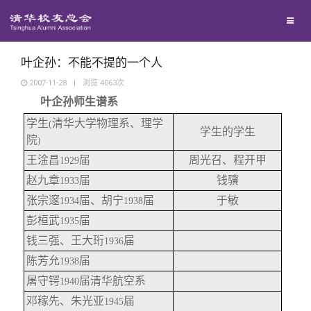
兴趣群体
捐赠方法
我要订阅
清华故事
西南联大校友会
义工计划
新媒体平台
青春风采
叶企孙：不能不提的一个人
2007-11-28
|
浏览
4063
次
叶企孙师生谱系
校友文苑
学生
清华大学物理系、理学
(
学生的学生
院
)
校友讲坛
王淦昌
届
周光召、程开甲
1929
赵九章
届
钱骥
1933
校友视界
张宗邃
届、胡宁
届
于敏
1934
1938
彭桓武
届
1935
校友服务
钱三强、王大珩
届
1936
陈芳允
届
1938
校友总会
终身学习
屠守锷
届清华航空系
1940
邓稼先、朱光亚
届
1945