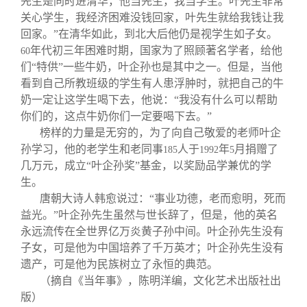
先生是同时进清华，他当先生，我当学生。叶先生非常
关心学生，我经济困难没钱回家，叶先生就给我钱让我
回家。”在清华如此，到北大后他仍是视学生如子女。
年代初三年困难时期，国家为了照顾著名学者，给他
60
们“特供”一些牛奶，叶企孙也是其中之一。但是，当他
看到自己所教班级的学生有人患浮肿时，就把自己的牛
奶一定让这学生喝下去，他说：“我没有什么可以帮助
你们的，这点牛奶你们一定要喝下去。”
榜样的力量是无穷的，为了向自己敬爱的老师叶企
孙学习，他的老学生和老同事
人于
年
月捐赠了
185
1992
5
几万元，成立“叶企孙奖”基金，以奖励品学兼优的学
生。
唐朝大诗人韩愈说过：“事业功德，老而愈明，死而
益光。”叶企孙先生虽然与世长辞了，但是，他的英名
永远流传在全世界亿万炎黄子孙中间。叶企孙先生没有
子女，可是他为中国培养了千万英才；叶企孙先生没有
遗产，可是他为民族树立了永恒的典范。
（摘自《当年事》，陈明洋编，文化艺术出版社出
版）