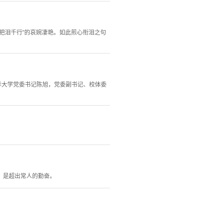
把泪千行”的哀婉凄艳。如此煎心衔泪之句
华大学党委书记陈旭，党委副书记、校体委
，是超出常人的勤奋。