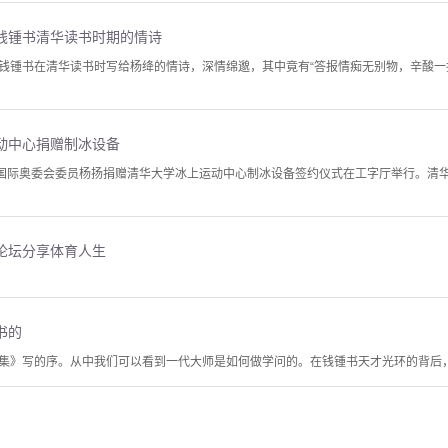
钱锺书清华读书时期的情诗
钱锺书在清华读书时写给杨绛的情诗，深情绵邈，其中竟有“答报情痴无别物，辛酸一
动中心捐赠制冰设备
、国际奥委会委员杨扬捐赠清华大学冰上运动中心制冰设备签约仪式在工字厅举行。清
论坛分享体育人生
书的
集》写的序。从中我们可以看到一代大师是如何做学问的。在钱锺书天才光环的背后