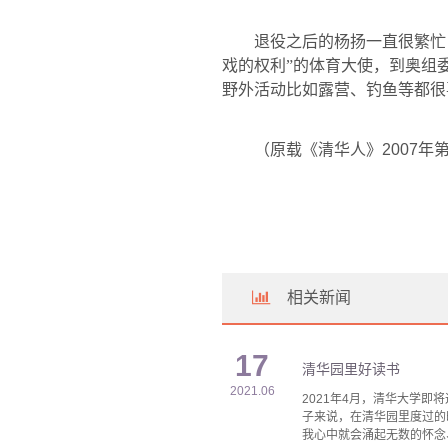
退役之后的杨扬一直很繁忙
戏的权利”的体育大使，到奥组
野外活动比如露营、钓鱼等都很
（原载《清华人》
2007
年
相关新闻
17
清华园里好读书
2021.06
2021年4月，清华大学
子来说，在清华园里度过的
我心中就会涌起无数的怀念