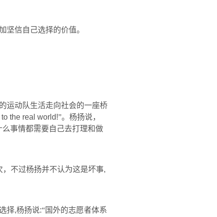
加坚信自己选择的价值。
闭的运动队生活走向社会的一座桥
o the real world!
”。杨扬说，
什么事情都需要自己去打理和做
次，不过杨扬并不认为这是坏事
,
选择
,
杨扬说
:
“国外的志愿者体系