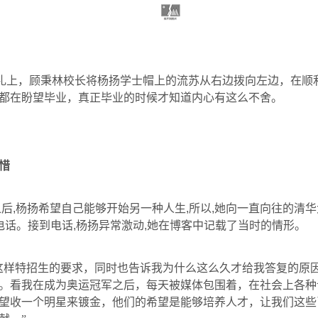
礼上，顾秉林校长将杨扬学士帽上的流苏从右边拨向左边，在顺
都在盼望毕业，真正毕业的时候才知道内心有这么不舍。
惜
之后
,
杨扬希望自己能够开始另一种人生
,
所以
,
她向一直向往的清华
电话。接到电话
,
杨扬异常激动
,
她在博客中记载了当时的情形。
这样特招生的要求，同时也告诉我为什么这么久才给我答复的原
。看我在成为奥运冠军之后，每天被媒体包围着，在社会上各种
望收一个明星来镀金，他们的希望是能够培养人才，让我们这些