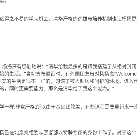
献。”
这得之不易的学习机会，清华严格的选拔与培养机制也让杨扬更
，杨扬深有感触地说：“清华给我最多的是帮我搭建了从相对封
始的生活。”当初宣布退役时，有外国朋友曾对杨扬说“
Welcome t
现实的生活是很不一样的，习惯了被人照顾和呵护的环境，进入
的，同时更需要能力。那么是清华给了我这个能力。”
学一样
,
非常严格
,
所以由于基础比较差，有些课程需要重新来一
扬已在北京奥组委志愿者部以特聘专家的身份工作了。对于这个