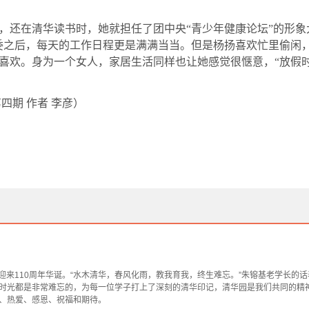
，还在清华读书时，她就担任了团中央“青少年健康论坛”的形象
委之后，每天的工作日程更是满满当当。但是杨扬喜欢忙里偷闲
喜欢。身为一个女人，家居生活同样也让她感觉很惬意，“放假时
第四期
作者
李彦）
即将迎来110周年华诞。“水木清华，春风化雨，教我育我，终生难忘。”朱镕基老学长
时光都是非常难忘的，为每一位学子打上了深刻的清华印记，清华园是我们共同的精
、热爱、感恩、祝福和期待。