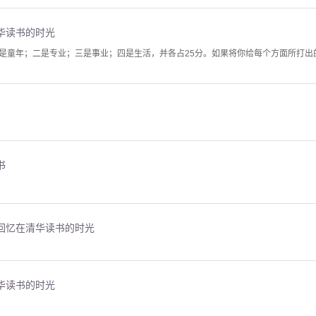
华读书的时光
是童年；二是专业；三是事业；四是生活，并各占25分。如果将你给每个方面所打出
书
，回忆在清华读书的时光
华读书的时光