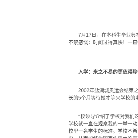
7
月
17
日
，在本科生毕业典
不禁感慨：时间过得真快！一直
入学：来之不易的更值得珍
2002
年盐湖城奥运会结束
长的
5
个月等待她才等来学校的
“校领导介绍了学校对我们
学校就一直在观察我的一举一动
校里一名学生的标准。学校不希