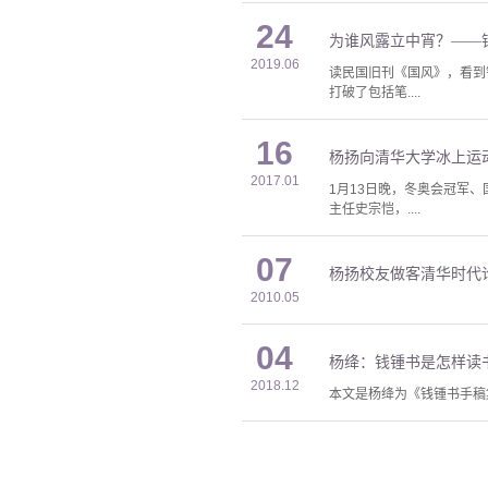
24
为谁风露立中宵？——
2019.06
读民国旧刊《国风》，看到
打破了包括笔....
16
杨扬向清华大学冰上运
2017.01
1月13日晚，冬奥会冠军
主任史宗恺，....
07
杨扬校友做客清华时代
2010.05
04
杨绛：钱锺书是怎样读
2018.12
本文是杨绛为《钱锺书手稿