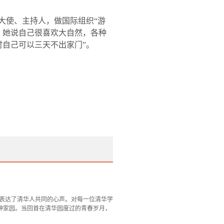
大使、主持人，做国际组织“游
，她说自己很喜欢大自然，各种
自己可以三天不出家门”。
的话表达了清华人共同的心声。对每一位清华学
神家园。当回首在清华园度过的青春岁月，