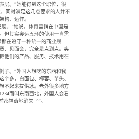
表层。
”
她能得到这个职位，很
悉，同时满足这几点要求的人并不
架构、运作。
发展。
”
她说，体育营销在中国是
。但其实奥运五环的使用一直需
家都在遵守一种统一的商业规
赛、见面会，完全是点到点。奥
把他们的产品、服务、技术用在
例子。
“
外国人想吃的东西和我
这个多，白面包、椰蓉、芋头、
想不起来提供冰。老外很多地方
1234
而叫东南西北，外国人会看
前都神奇地消失了
”
。