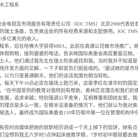
木工程系
委会电视及市场服务有限责任公司（
IOC TMS
）北京
2008
代表处
的瑞士洛桑，负责奥运会的所有经费来源和支配使用。
IOC TMS
0
多亿美元的收入。
程系，后在哈佛大学获得
MBA
，此前在高通公司做市场推广。
休假购物，接到婆婆的电话，告诉她国际奥委会高层要面见她。
士人，他们
通过我
先生在瑞士的亲戚找到我。当时我并不知道是
场开发方面的见解，一下子和官员们挺投缘的。
”
面试她的是市
，以为只是普通聊天，他们的谈话氛围也相当轻松。
，每天下午
16
点必定在操场上跑万米，这是李红在清华时的固定
。
“
在中国受到的教育对我特别有帮助，奥林匹克理念和我们的
发展，追求卓越；特别强调公平竞争，互相尊重和团结友爱。我
的理念是多么一致，在根本没准备的情况下，他们就认为我对奥
候选人，最终成为国际奥委会
110
年历程中第一位在管理机构中
些时尚媒体把她的就职经历讲成一个天上掉下的馅饼，她有点
们没想到我五六岁时
5
点钟起床做数学题，
7
岁时初中题就都会做