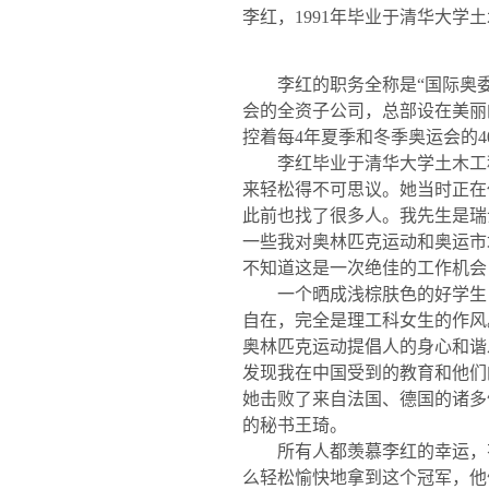
李红，
1991
年毕业于清华大学
土
李红的职务全称是
“
国际奥
会的全资子公司，总部设在美丽
控着每
4
年夏季和冬季奥运会的
4
李红毕业于清华大学土木工
来轻松得不可思议。她当时正在
此前也找了很多人。我先生是瑞
一些我对奥林匹克运动和奥运市
不知道这是一次绝佳的工作机会
一个晒成浅棕肤色的好学生
自在，完全是理工科女生的作风
奥林匹克运动提倡人的身心和谐
发现我在中国受到的教育和他们
她击败了来自法国、德国的诸多
的秘书王琦。
所有人都羡慕李红的幸运，有
么轻松愉快地拿到这个冠军，他