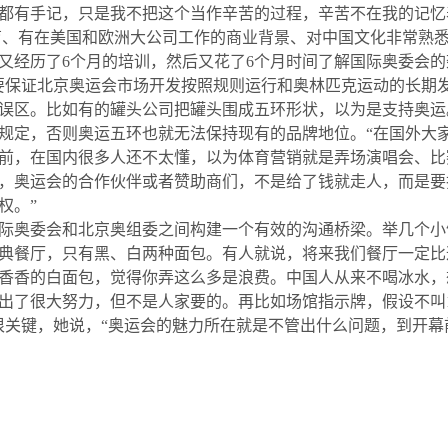
都有手记，只是我不把这个当作辛苦的过程，辛苦不在我的记忆
育、有在美国和欧洲大公司工作的商业背景、对中国文化非常熟
又经历了
6
个月的培训，然后又花了
6
个月时间了解国际奥委会的
要保证北京奥运会市场开发按照规则运行和奥林匹克运动的长期
误区。比如有的罐头公司把罐头围成五环形状，以为是支持奥运
规定，否则奥运五环也就无法保持现有的品牌地位。
“
在国外大
前，在国内很多人还不太懂，以为体育营销就是弄场演唱会、比
，奥运会的合作伙伴或者赞助商们，不是给了钱就走人，而是要
权。
”
奥委会和北京奥组委之间构建一个有效的沟通桥梁。举几个小
典餐厅，只有黑、白两种面包。有人就说，将来我们餐厅一定比
香香的白面包，觉得你弄这么多是浪费。中国人从来不喝冰水，
出了很大努力，但不是人家要的。再比如场馆指示牌，假设不叫
很关键，她说，
“
奥运会的魅力所在就是不管出什么问题，到开幕