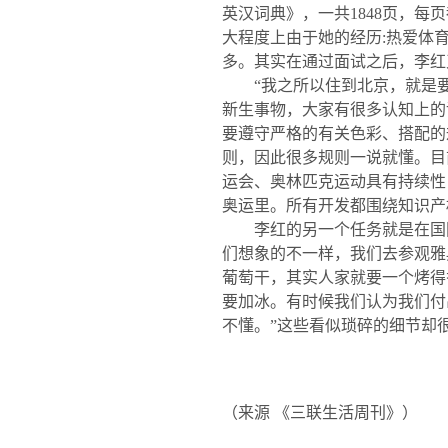
英汉词典》，一共
1848
页，每页
大程度上由于她的经历
:
热爱体
多。其实在通过面试之后，李红
“
我之所以住到北京，就是
新生事物，大家有很多认知上的
要遵守严格的有关色彩、搭配的
则，因此很多规则一说就懂。目
运会、奥林匹克运动具有持续性
奥运里。所有开发都围绕知识产
李红的另一个任务就是在国际
们想象的不一样，我们去参观雅
葡萄干，其实人家就要一个烤得
要加冰。有时候我们认为我们付
不懂。
”
这些看似琐碎的细节却
（来源 《三联生活周刊》）