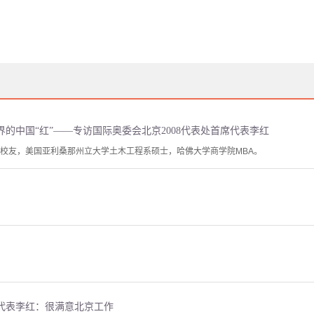
的中国“红”——专访国际奥委会北京2008代表处首席代表李红
级校友，美国亚利桑那州立大学土木工程系硕士，哈佛大学商学院MBA。
代表李红：很满意北京工作