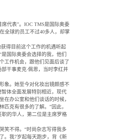
首席代表
”
。
IOC TMS
是国际奥委
在全球的员工不过
40
多人，却掌
她获得目前这个工作的机遇听起
“
是国际奥委会选择的我，他们
个工作机会，跟他们见面后谈了
场部干事麦克
·
佩恩，当时李红并
形象。她至今对化妆出镜颇感不
德智体全面发展特别相近，现代
坐在办公室和他们谈话的时候，
林匹克有很多的了解。
”
因此，
任职的华人，第二位是主席罗格
哭笑不得。
“
时尚杂志写得我多
了。我
7
岁起每天跑步，背《新