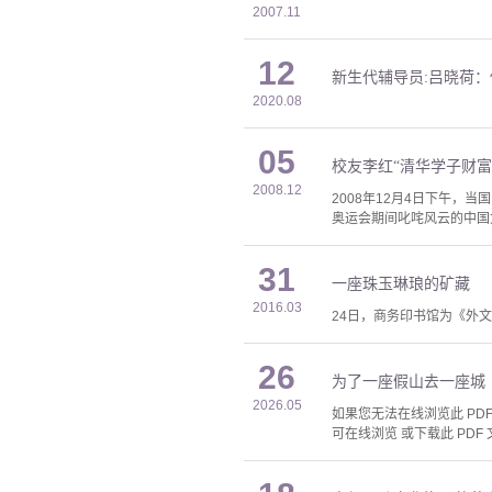
2007.11
12
新生代辅导员:吕晓荷
2020.08
05
校友李红“清华学子财富
2008.12
2008年12月4日下午，
奥运会期间叱咤风云的中国
31
一座珠玉琳琅的矿藏
2016.03
24日，商务印书馆为《外
26
为了一座假山去一座城
2026.05
如果您无法在线浏览此 PDF 
可在线浏览 或下载此 PDF 