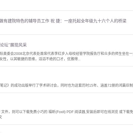
：做有建院特色的辅导员工作 祝 捷：一座托起全年级九十六个人的桥梁
论坛”展现风采
当国际奥委会2008北京代表处首席代表李红步入母校经管学院报告厅和众多的师生坐在一
女性，以其敏捷的思维，滔滔不绝的口才，优雅得...
文笔记》的成功出版举行了学术研讨会，同时也为这套历时15年、涵盖72册的鸿篇巨
文件，则可以下载免费小巧的 福昕(Foxit) PDF 阅读器,安装后即可在线浏览 或下载免费的 
文