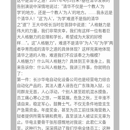
这不是清华之道？2001年4月5日朱?基在清华发表的
告别演说中深情地说过："清华不仅是一个教人'为
学'的地方，还是一个教人'为人'的地方。………我永远是
个清华人！"这'为人'，'为学'难道不是指的清华
之"道"？王大中校长当时在答辞中说道："人格魅力是
伟大的力量，我们非常庆幸，我们有这样一位有着巨
大人格魅力的总理和学长，希望成为大家的好榜
样……"。这"人格魅力"，难道不是清华"为人"与"为学"两
者孕育而成的清华之道的具体体现？这样完美地体现
清华之道的人物，难道我们不应该奉之为楷模？
人格魅力？什么叫人格魅力？具体到王辛淮身上，我
来告诉你：什么叫人格魅力。我讲三件事，你就明白
了：
第一件：长沙华电自动化设备公司也是经营电力综合
自动化产品的，其法人遭人诬告在广东珠海入狱，公
司群龙无首，人心浮动，个别人甚至趁机混水摸鱼，
员工痛心寒心之馀，一筹莫展。危急之秋，王辛淮不
请自来，稳定军心，鼓舞士气，不仅无条件地垫支生
产急需资金。年度奖金，甚至为员工前往珠海营救入
狱者提供所需车辆和费用，直至该法人被证实无辜为
止。华电主要骨干张彤感慨地对我说：此君仁义备
至，这种行为，深深感动了我们华电全体员工；这种