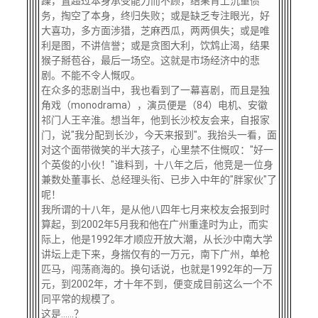
躁，置超过本身承受能力而不顾，结果背上沉重债
关闭
信息化服务
总会简介
务，掏空了本身，终归失败；或是缺乏专注眼光，好
大喜功，多方面涉猎，芝麻西瓜，两两俱失；或是唯
利是图，不讲信誉；或是贪图大利，饮鸩止渴，结果
三创大赛
会长致辞
猴子掰苞谷，最后一场空。这就是市场经济中的悲
剧。不能不令人慨叹。
在众多的悲剧当中，我也看到了一幕喜剧，而且是独
实用信息
总会章程
角戏（monodrama），演员便是（84）电机、安徽
祁门人王辛淮。想当年，他到长沙校友会来，自报家
理事会名单
门，说"我分配到长沙，今天来报到"。我抬头一看，面
对这个面带微笑的半大孩子，心里禁不住慨叹："好一
个英俊的小伙！"谁料到，十八年之后，他竞是一位身
制度法规
兼数处董事长、总经理头衔、已步入中年的"胖家伙"了
呢！
我所谓的十八年，是从他八四年七月来校友会报到时
联系我们
算起，到2002年5月我和他在广州重逢时为止，而实
际上，他是1992年才顺应开放大潮，从长沙中南大学
讲坛上走下来，身揣仅有的一万元，南下广州，单枪
匹马，闯荡商海的。换句话说，也就是1992年的一万
元，到2002年，才十年不到，便变成目前这么一个不
同平常的规模了。
这是……？