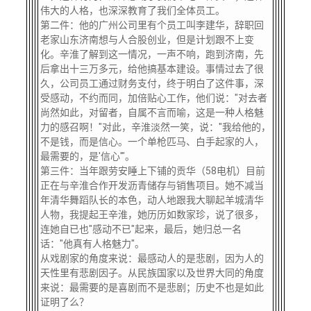
伟大的人格，也深深教育了我们全体员工。
第二件：他的广州公司里有个员工叫李建华，辞职回
老家山东济南想与人合股创业，但是计划跟不上变
化。辛淮了解到这一情况，一声不响，跑到济南，先
后拿出十三万多元，给他搞基本建设。事情过去了很
久，公司员工通过财务支付，终于明白了这件事，深
受感动，不约而同，加倍贴心工作，他们说："对去者
尚然如此，对留者，自属不言而喻，这是一种人格魅
力的感召啊！"对此，辛淮淡然一笑，说："我给他的，
不是钱，而是信心。一个单枪匹马、白手起家的人，
最需要的，是'信心'"。
第三件：当年跟劳安睡上下铺的贡华（58电机）目前
正在与辛淮合作开发沥青储存与销售项目。她不减当
年清华舞蹈队长的本色，动人地跟我大聊起羊城清华
人物，我提起王辛淮，她历历如数家珍，说了很多，
连她自已也"感动不已"起来，最后，她归总一名
话："他真有人格魅力"。
从戏剧家的角度来说：最感动人的是悲剧，因为人的
天性里有悲剧因子。从民族国家以及世界大同的角度
来说：最需要的是喜剧而不是悲剧；历史不也是如此
证明了么？