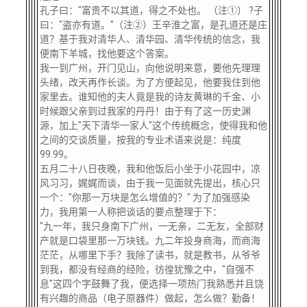
孔子曰："富贵不以其道，得之不处也。 （注①） ?子
曰："盗亦有道。"（注②）王辛淮之富，是孔道还是庄
道？基于我对清华人、清华园、清华传统的信念，我
便南下羊城，找他要这个答案。
我一到广州，开门见山，向他说明来意，要他先理理
头绪，改天再作长谈。为了方便起见，他要我住到他
家里去。谁知他的夫人竟是我的诗友黄琳的千金、小
时候跟父亲到过我家的丹丹！由于有了这一历史渊
源，加上"天下清华一家人"这个传统概念，使得我和他
之间的交谈质量，按我的专业术语来说是：纯度
99.99。
五月二十八日夜晚，我和他饭后小坐于小花园中，凉
风习习，娓娓而谈，由于我一见面就先提出，核心只
一个："你那一万块是怎么增值的？" 为了加强感染
力，我用第一人称把谈话的要点整理于下：
"九一年，我只身南下广州，一无亲，二无友，全部财
产就是口袋里那一万块钱。九二年投身商海，而商海
茫茫，从哪里下手？我除了读书，就是教书，从爷爷
到我，都没有经商的经险，彷徨犹豫之中，"自强不
息"这四个字鼓舞了我，便选择一项热门我熟悉并且饶
有兴趣的商品（电子原器件）做起，怎么做？勤备！