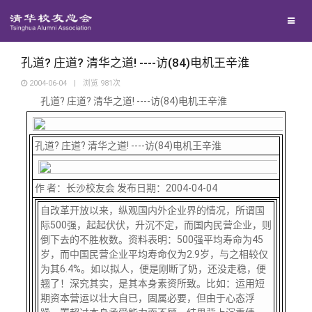
兴趣群体
捐赠方法
我要订阅
清华故事
西南联大校友会
义工计划
新媒体平台
青春风采
孔道? 庄道? 清华之道! ----访(84)电机王辛淮
2004-06-04
|
浏览
981
次
孔道? 庄道? 清华之道! ----访(84)电机王辛淮
校友文苑
校友讲坛
孔道? 庄道? 清华之道! ----访(84)电机王辛淮
校友视界
作 者：长沙校友会 发布日期：2004-04-04
自改革开放以来，纵观国内外企业界的情况，所谓国
际500强，起起伏伏，升沉不定，而国内民营企业，则
校友服务
倒下去的不胜枚数。资料表明：500强平均寿命为45
岁，而中国民营企业平均寿命仅为2.9岁，与之相较仅
为其6.4%。如以拟人，便是刚断了奶，还没走稳，便
校友总会
终身学习
翘了！深究其实，是其本身素资所致。比如：运用短
期资本营运以壮大自已，固属必要，但由于心态浮