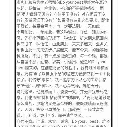
求实！和马约翰老师那句Do your best便经常在耳边
响起，我每做一笔业务，考虑的不是能赚多少，而
是"尽力做好了没有？守信用了没有？对方满意了没
有？质量保证了没有？"如果没有达到这些要求，即使
不赚钱，甚至会亏本，也一定要达到。一天如此，一
个月如此，一年如此，我这种诚实、守信、踏实的作
风，先在小范围内形成了一种信任，扩大到大范围内
也形成了一种信任，由此朋友一天天多起来，业务关
系也由此一天天逐步扩展起来，能有今天，的确非始
料所及。不过，有一点是很清楚的：每一个钱，都是
从自强不息，勤奋、求实，讲信用、诚恳和Do yonr
best赚来的。在创造财富的过程中，我有过风险和困
难，凭着"君子以自强不息"的意志力便把它们一个个化
除了。我恪守"求实"，决不追求力不从心的生活；恪
守"严谨"，周密验证，决不心浮气躁，异想天开。
说到这里，他戛然而止，淡淡一笑，并无言犹未尽之
意，我也深知"佛祖拈花微笑"的禅理，若再问这笔钱是
怎么赚的，那笔钱又是怎么赚的，便既烦琐而又愚蠢
了，因为，答案已卓然在目，那就是：王氏致富之
道，非孔道，亦非?道，而是清华之道。……
自强不息。严谨、求实、诚信、Do your，best，难道