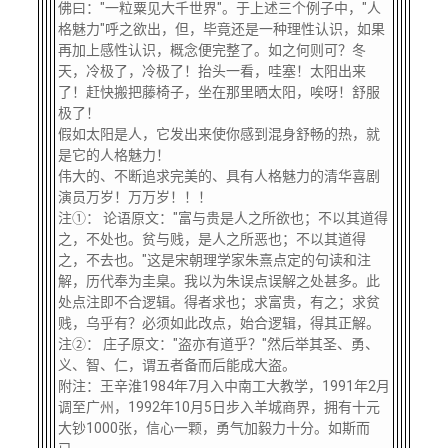
佛曰："一粒粟见大千世界"。于上述三个例子中，"人
格魅力"呼之欲出，但，毕竟还是一种理性认识，如果
再加上感性认识，概念便完整了。如之何则可？冬
天，冷极了，冷极了！抬头一看，哇塞！太阳出来
了！赶快搬把藤椅子，坐在那里晒太阳，唉呀！舒服
极了！
假如太阳是人，它发出来使你感到混身舒畅的热，就
是它的人格魅力！
伟大的、不断追求完美的、具有人格魅力的清华喜剧
演员万岁！万万岁！！！
注①： 论语原文："富与贵是人之所欲也；不以其道得
之，不处也。贫与贱，是人之所恶也；不以其道得
之，不去也。"这是宋朝理学家朱熹点定的句读和注
解，历代奉为圭臬。我以为朱误点误解之处甚多。此
处点注即不合逻辑。得者求也；求富贵，有之；求贫
贱，乌乎有？必须如此改点，始合逻辑，得其正解。
注②： 庄子原文："盗亦有道乎？"然后举其圣、勇、
义、智、仁，谓五者备而后能成大盗。
附注：王辛淮1984年7月入中南工大教学，1991年2月
调至广州，1992年10月5日步入羊城商界，拥有十元
大钞1000张，信心一颗，勇气加毅力十分。如斯而