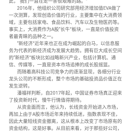
此，“我们一直在走一条很艰难的路。”
2016
年，他组织公司研究部用经济增加值EVA做了
一次测算，发现创造价值的行业，主要集中在大消费领
域，主要包括家电、食品饮料、汽车以及生物医药等。
事实上，大消费作为A股“长牛”板块，一直是价值投资
者最青睐的品种之一。
“新经济”近年来也正在成为崛起的白马，以信息服
务为代表的新经济成为发展大趋势。拥有巨大成长空间
的“新经济”板块比如战略新兴产业，包括计算机、通
信、传媒等，一直是资本市场追捧的成长股摇篮。
而随着高科技公司竞争力的逐渐显现，各细分行业
龙头公司的不断形成，整个市场的基础投资品价值正在
发生逆转。
潘福祥判断，自2017年起，中国证券市场真正迎来
了投资新时代，慢牛行情值得期待。
从资金面而言，他认为，长线资金开始进入市场，
再加上由于A股市场近年来持续低迷，指数表现不佳，
因此大量短线资金撤离，这从根本上改变了市场原有的
资金结构，这是好事。从目前来看，对于那些好公司，