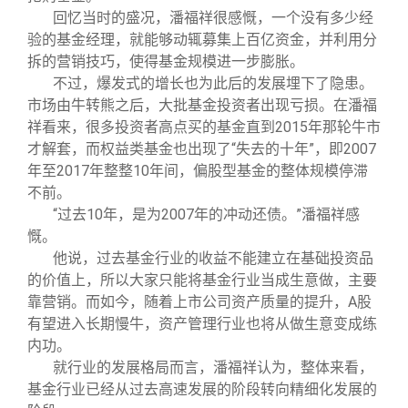
回忆当时的盛况，潘福祥很感慨，一个没有多少经
验的基金经理，就能够动辄募集上百亿资金，并利用分
拆的营销技巧，使得基金规模进一步膨胀。
不过，爆发式的增长也为此后的发展埋下了隐患。
市场由牛转熊之后，大批基金投资者出现亏损。在潘福
祥看来，很多投资者高点买的基金直到2015年那轮牛市
才解套，而权益类基金也出现了“失去的十年”，即2007
年至2017年整整10年间，偏股型基金的整体规模停滞
不前。
“过去10年，是为2007年的冲动还债。”潘福祥感
慨。
他说，过去基金行业的收益不能建立在基础投资品
的价值上，所以大家只能将基金行业当成生意做，主要
靠营销。而如今，随着上市公司资产质量的提升，A股
有望进入长期慢牛，资产管理行业也将从做生意变成练
内功。
就行业的发展格局而言，潘福祥认为，整体来看，
基金行业已经从过去高速发展的阶段转向精细化发展的