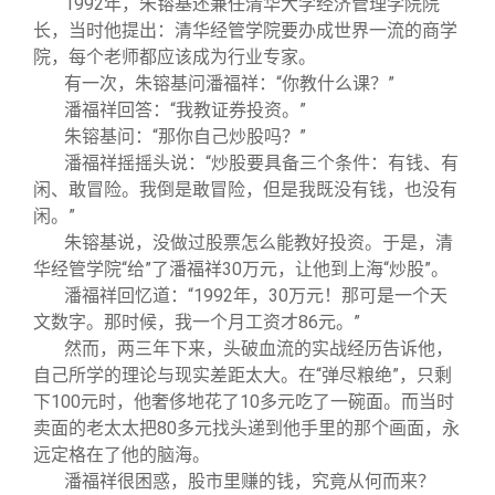
1992
年，朱镕基还兼任清华大学经济管理学院院
长，当时他提出：清华经管学院要办成世界一流的商学
院，每个老师都应该成为行业专家。
有一次，朱镕基问潘福祥：“你教什么课？”
潘福祥回答：“我教证券投资。”
朱镕基问：“那你自己炒股吗？”
潘福祥摇摇头说：“炒股要具备三个条件：有钱、有
闲、敢冒险。我倒是敢冒险，但是我既没有钱，也没有
闲。”
朱镕基说，没做过股票怎么能教好投资。于是，清
华经管学院“给”了潘福祥30万元，让他到上海“炒股”。
潘福祥回忆道：“1992年，30万元！那可是一个天
文数字。那时候，我一个月工资才86元。”
然而，两三年下来，头破血流的实战经历告诉他，
自己所学的理论与现实差距太大。在“弹尽粮绝”，只剩
下100元时，他奢侈地花了10多元吃了一碗面。而当时
卖面的老太太把80多元找头递到他手里的那个画面，永
远定格在了他的脑海。
潘福祥很困惑，股市里赚的钱，究竟从何而来？