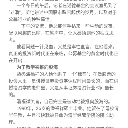
一个冬日的午后，记者在诺德基金的会议室见到了
“老潘”，听他讲述中国股市跌宕起伏的岁月，以及对于
公募行业的种种憧憬。
一下午的交流，他总能信手拈来一些生动的故事，
配以风趣的比喻，在笑声中，让人感悟到他的独立思
考。
他看问题一针见血，又总是率性直言。在他看来，
真正的投资新时代正在来临，公募基金的黄金时代也正
在开启……
为了教学被推向股海
熟悉潘福祥的人给他贴了一个“标签”：在做股票的
投资人里，是讲授证券投资学课程时间最长的；而在讲
授投资学的老师里，又是从事证券投资行业时间最长
的。
潘福祥笑言，自己完全是被动地被推向股海的。
1990
年，26岁的潘福祥硕士毕业。他留在了母校清
华任教，并且很快就被任命为清华经管学院的院长助
理。