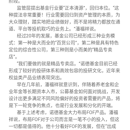
阶段。
监管层提出基金行业要“正本清源”，回归本位。“这
种提法非常重要！行业需要回归到资产管理的本质，为
大众理财，踏实地把业绩做好，而不是将精力都放在通
道、平台等投机取巧的业务上。”潘福祥说。
经过20年的发展，基金公司已经形成三种业务模
式：第一种是大而全的“百货公司”，第二种是具有特色
定位的综合性公司，第三种则是小而美的“精品专卖
店”。
“我们要做的就是精品专卖店。”诺德基金目前已经
形成了较好的投研体系和高效包容的投研文化，近年来
权益类产品业绩表现突出。
早在几年前，潘福祥就意识到，伴随着养老金和企
业年金等长期资本入市，公募基金如何面对挑战，开发
设计出更多满足不同风险偏好的投资者需要的产品，将
是下一轮竞争的焦点，也是行业发展和分化的开端。
基于上述考虑，诺德基金大力布局FOF产品。潘福
祥说，布局FOF对于公司而言是一笔不小的投入，但这
一切都是值得的。他十分看好FOF的发展，但在“出成