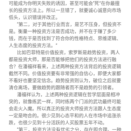
可能成为你明天失败的诱因，甚至可能会“死”在你最擅
长的投资方法上。所以一旦错了，就要诚心诚意向市场
低头，认识错误并改正。
“第二，对于其他行业而言，是艺不压身，但投资不
是。衡量一种投资方法是否成功，并不在于赚了多少
钱，而在于是否找到了符合你的性格特点、思维逻辑、
人生态度的投资方法。”
比如巴菲特是价值投资，索罗斯是趋势投资，两人
都是投资大师，那是否能够把他们的投资方法进行融
合？在潘福祥看来，上述两种投资方法背后的投资逻辑
截然不同。价值投资要有非常强的自信心，即便大家都
不看好也要坚定信念。趋势投资则认为，破位之后就要
清仓离场，要做趋势的跟随者而不是趋势的引领者。
潘福祥认为，上述两种投资逻辑在哲学层面是相冲
突的，就像练武一样，同时练两个门派的武功最终可能
会走火入魔。所以真正的投资大师投资方法跟人生态度
一定是吻合的。很少见到心态平和的人在市场中追涨杀
跌，也很少见到十分活跃的人买股票五年不动。
“第三，投资方法没有优劣之分，存在即合理。一种