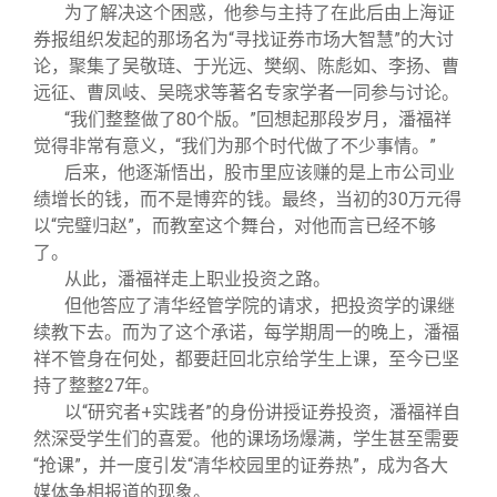
为了解决这个困惑，他参与主持了在此后由上海证
券报组织发起的那场名为“寻找证券市场大智慧”的大讨
论，聚集了吴敬琏、于光远、樊纲、陈彪如、李扬、曹
远征、曹凤岐、吴晓求等著名专家学者一同参与讨论。
“我们整整做了80个版。”回想起那段岁月，潘福祥
觉得非常有意义，“我们为那个时代做了不少事情。”
后来，他逐渐悟出，股市里应该赚的是上市公司业
绩增长的钱，而不是博弈的钱。最终，当初的30万元得
以“完璧归赵”，而教室这个舞台，对他而言已经不够
了。
从此，潘福祥走上职业投资之路。
但他答应了清华经管学院的请求，把投资学的课继
续教下去。而为了这个承诺，每学期周一的晚上，潘福
祥不管身在何处，都要赶回北京给学生上课，至今已坚
持了整整27年。
以“研究者+实践者”的身份讲授证券投资，潘福祥自
然深受学生们的喜爱。他的课场场爆满，学生甚至需要
“抢课”，并一度引发“清华校园里的证券热”，成为各大
媒体争相报道的现象。