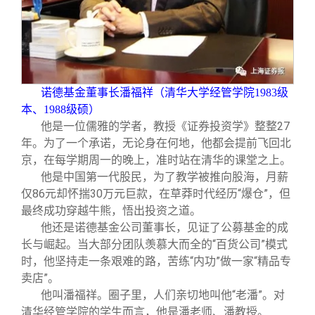
关闭
信息化服务
总会简介
三创大赛
会长致辞
实用信息
总会章程
诺德基金董事长潘福祥（清华大学经管学院1983级
本、1988级硕）
他是一位儒雅的学者，教授《证券投资学》整整27
理事会名单
年。为了一个承诺，无论身在何地，他都会提前飞回北
京，在每学期周一的晚上，准时站在清华的课堂之上。
制度法规
他是中国第一代股民，为了教学被推向股海，月薪
仅86元却怀揣30万元巨款，在草莽时代经历“爆仓”，但
最终成功穿越牛熊，悟出投资之道。
联系我们
他还是诺德基金公司董事长，见证了公募基金的成
长与崛起。当大部分团队羡慕大而全的“百货公司”模式
时，他坚持走一条艰难的路，苦练“内功”做一家“精品专
卖店”。
他叫潘福祥。圈子里，人们亲切地叫他“老潘”。对
清华经管学院的学生而言，他是潘老师、潘教授。