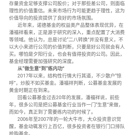
存量资金足够支撑公司股价；对于那些差公司，则面临
理性的价值重估。未来市场行为可能更趋于理性，这为
价值导向的投资提供了良好的市场氛围。
近年来，诺德基金的权益类产品整体表现优异，在
潘福祥看来，正是源于研究的深入，重点配置了大消费
等领域。他认为，总是讨论“二八转换”并没有意义，不
以大小来进行公司的价值判断，只要是好公司就会有人
买。哪怕是夕阳行业，也会有值得投资的公司。因此，
基金经理需要加强研究的深度。
从“做生意”到“练内功”
2017
年以来，结构性行情大行其道，不少散户“惊
呼”，炒股不如买基金。潘福祥判断，公募基金发展的
黄金时期正在到来。
回看公募基金过去20年的发展，潘福祥说，前些
年，很多公司是把公募基金行业当作一门“生意”来做，
而如今，真正到了需要练内功的时候了。
2006
年至2007年的一轮大牛市，大众投资意识觉
醒，基金动辄发行上百亿，很多投资者在银行门口排队
抢购基金。