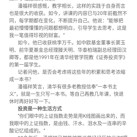
潘福祥很感慨，教学相长，这样的实践于自身而言
也是很大的收获。如今，讲课的内容已与20年前截然不
同，每学期都在变化，不断提升自己。他说：“能够把
最初懵懵懂懂的问题都想明白，引导学生去思考，这是
我一笔值得珍视的财富。”
如今，他已收获桃李万千。如中欧基金董事长窦玉
明、前华夏基金总经理滕天明、华泰柏瑞副总经理田汉
卿等，都是他1991年在清华经管学院教《证券投资学》
的第一届学生。
记者问他，是否会考虑将这些年的积累和思考浓缩
成一本书？
潘福祥笑言，清华有很多老教授信奉“一本书主
义”，就是一生只写一本书。等自己再教几年课，快退
休时再好好写一下。
投资是一种生活方式
“你们眼中的上证指数走势是用K线图画出来的，而
我眼中的上证指数，是由钱、汗水、泪水及一连串的辛
酸记忆组成的。”