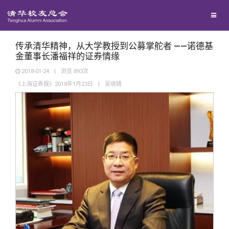
兴趣群体
捐赠方法
我要订阅
清华故事
西南联大校友会
义工计划
新媒体平台
青春风采
传承清华精神，从大学教授到公募掌舵者 ——诺德基
金董事长潘福祥的证券情缘
2018-01-24
|
浏览
893
次
校友文苑
《上海证券报》2018年1月23日
|
吴晓婧
校友讲坛
校友视界
校友服务
校友总会
终身学习