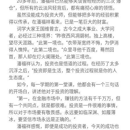
20
多年后，潘福祥已然能够笑谈曾经经历的三次“爆
仓”，但所有的云淡风轻背后，都有痛彻心扉的领悟。
虽然没能成为投资大师，但能够把多年的经验积累
得以传承，在潘福祥看来，已是一笔巨大的财富。
词学大家王国维曾言，古今之成大事业、大学问
者，必经过三种境界：“昨夜西风凋碧树。独上高楼，
望尽天涯路。”此第一境也。“衣带渐宽终不悔，为伊消
得人憔悴。”此第二境也。“众里寻他千百度，蓦然回
首，那人却在灯火阑珊处。”此第三境也。
潘福祥认为，投资也是悟道的过程。在经历了太多
沉浮之后，“投资即是生活，整个投资过程就是你的人
生态度。”
如今，每一学期的第一堂课，他都会有一个三句话
的开场白，讲述他对于投资的理解。
“第一，在金融市场中，赚钱的方法有千千万万，但
有一个共同点，就是都很难。投资是一件很难的事情，
所以对于市场要有敬畏感。永远要如临深渊、如履薄
冰，要坚信市场永远是正确的。”
潘福祥感慨，即便是成功的投资者，今天的成功也