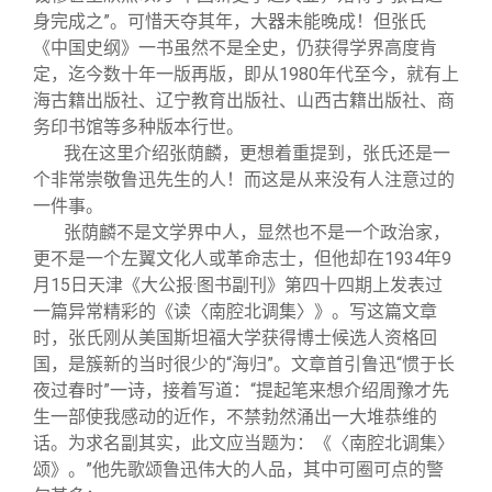
身完成之”。可惜天夺其年，大器未能晚成！但张氏
《中国史纲》一书虽然不是全史，仍获得学界高度肯
定，迄今数十年一版再版，即从1980年代至今，就有上
海古籍出版社、辽宁教育出版社、山西古籍出版社、商
务印书馆等多种版本行世。
我在这里介绍张荫麟，更想着重提到，张氏还是一
个非常崇敬鲁迅先生的人！而这是从来没有人注意过的
一件事。
张荫麟不是文学界中人，显然也不是一个政治家，
更不是一个左翼文化人或革命志士，但他却在1934年9
月15日天津《大公报·图书副刊》第四十四期上发表过
一篇异常精彩的《读〈南腔北调集〉》。写这篇文章
时，张氏刚从美国斯坦福大学获得博士候选人资格回
国，是簇新的当时很少的“海归”。文章首引鲁迅“惯于长
夜过春时”一诗，接着写道：“提起笔来想介绍周豫才先
生一部使我感动的近作，不禁勃然涌出一大堆恭维的
话。为求名副其实，此文应当题为：《〈南腔北调集〉
颂》。”他先歌颂鲁迅伟大的人品，其中可圈可点的警