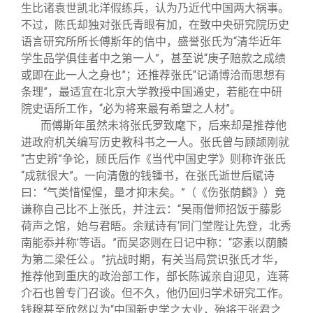
关闭
信息化服务
总会简介
生比诸袁世凯北洋假练兵，认为乃近代中国两大祸事。
不过，陈氏却独对张氏青眼有加，在致中央研究院历史
语言研究所所长傅斯年的信中，盛誉张氏为“清华近年
三创大赛
会长致辞
学生品学俱佳者中之第一人”，甚至说“庚子赔款之成绩
或即在此一人之身也”；还推荐张氏“记诵博洽而思想有
实用信息
总会章程
条理”，最适宜在北京大学教授中国通史，若能在中研
院史语所工作，“必为将来最有希望之人材”。
而傅斯年虽然未将张氏罗致麾下，后来却是推荐他
理事会名单
进政府机关编写历史教科书之一人。张氏曾与顾颉刚就
“古史辨”争论，顾氏后作《当代中国史学》则称许张氏
制度法规
“成就很大”。一向清傲的钱锺书，在张氏逝世后赋诗
曰：“气类惜惺惺，量才抑末矣。”（《伤张荫麟》）竟
谦称自己比不上张氏，并注云：“吴雨僧师招饭于藤影
联系我们
荷声之馆，始与君晤。余赋诗有‘同门堂陛让先登，北秀
南能忝并称’等语。”而吴宓则在日记中称：“宓素以荫麟
为第二梁任公.。”抗战时期，有关当局赏识张氏才华，
推荐他到重庆的政治部工作，部长陈诚亲自迎见，连蒋
介石也曾专门召谈。但不久，他仍回归学术研究工作。
钱穆甚至欣然以为“中国新史学之大业，殆将于张君之