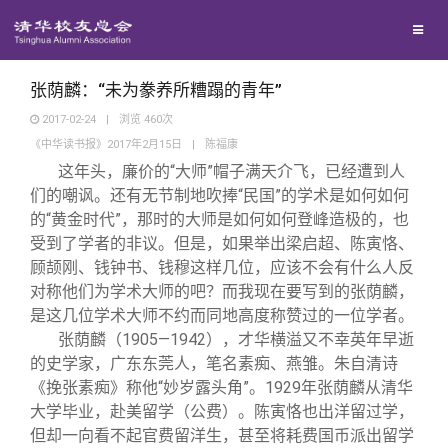
兴趣群体
捐赠方法
我要订阅
清华故事
西南联大校友会
义工计划
新媒体平台
青春风采
张荫麟：“未为豢养所糟蹋的青年”
2017-02-24
|
浏览
460
次
《中华读书报》2017年2月15日
|
陈福康
校友文苑
这年头，廉价的“大师”帽子满天介飞，已经遭到人
们的嘲讽。还有无节制地吹捧“民国”的学术是如何如何
校友讲坛
的“黄金时代”，那时的大师是如何如何登峰造极的，也
受到了学者的非议。但是，如果举出梁启超、陈寅恪、
顾颉刚、钱钟书、钱穆这样几位，应该不会有什么人反
校友视界
对称他们为学术大师的吧？而我现在要写到的张荫麟，
是这几位学术大师不约而同地高度称赞过的一位学者。
校友服务
张荫麟（1905—1942），才华横溢又不幸英年早逝
的史学家，广东东莞人，笔名素痴、燕雏。朱自清诗
《挽张素痴》称他“妙岁露头角”。1929年张荫麟从清华
校友总会
终身学习
大学毕业，赴美留学（公费）。陈寅恪也出洋留过学，
但却一向看不起官费留洋生，甚至将耗费国币派出留学