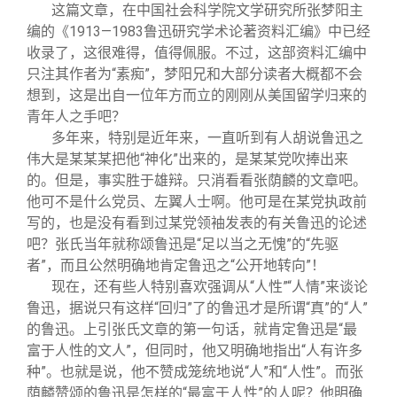
这篇文章，在中国社会科学院文学研究所张梦阳主
编的《1913—1983鲁迅研究学术论著资料汇编》中已经
收录了，这很难得，值得佩服。不过，这部资料汇编中
只注其作者为“素痴”，梦阳兄和大部分读者大概都不会
想到，这是出自一位年方而立的刚刚从美国留学归来的
青年人之手吧？
多年来，特别是近年来，一直听到有人胡说鲁迅之
伟大是某某某把他“神化”出来的，是某某党吹捧出来
的。但是，事实胜于雄辩。只消看看张荫麟的文章吧。
他可不是什么党员、左翼人士啊。他可是在某党执政前
写的，也是没有看到过某党领袖发表的有关鲁迅的论述
吧？张氏当年就称颂鲁迅是“足以当之无愧”的“先驱
者”，而且公然明确地肯定鲁迅之“公开地转向”！
现在，还有些人特别喜欢强调从“人性”“人情”来谈论
鲁迅，据说只有这样“回归”了的鲁迅才是所谓“真”的“人”
的鲁迅。上引张氏文章的第一句话，就肯定鲁迅是“最
富于人性的文人”，但同时，他又明确地指出“人有许多
种”。也就是说，他不赞成笼统地说“人”和“人性”。而张
荫麟赞颂的鲁迅是怎样的“最富于人性”的人呢？他明确