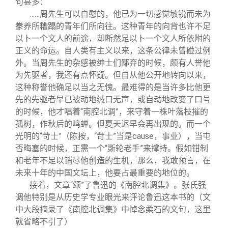
句甚多：
……周先生可以自慰的，他已为一切感觉敏锐而未为
豢养所糟蹋的青年们所向往。这种青年的向背也许不足
以卜一个文人的前途，却断然足以卜一个文人所依附的
正义的命运。自人类有主义以来，这条公律未曾碰过例
外。当周先生的杂感被绅士们鄙弃的时候，颇有人誉他
为先驱者，我还有点怀疑。但自从他公开地转向以来，
这种称誉他确足以当之无愧。最难得的是当许多比他更
先的先驱者早已被动地缄口无声，或自动地改变了口号
的时候，他才唱着“南腔北调”，来守着一株叶落枝摧的
孤树，作秋后的鸣蝉。但夏天迟早会再出现的。而一个
光明的“苛士”（陈按，“苛士”当是cause，事业），当屯
否晦塞的时候，正需一个“斲轮老手”来撑持。假如钳制
和老年不足以销尽他创造的生机，那么，我敢预言，在
未来十年的中国文坛上，他要占最重要的地位的。
接着，文章“颂”了鲁迅的《南腔北调集》。张氏强
调他特别是从历史学专业眼光来评论鲁迅这本书的（文
中大段摘录了《南腔北调集》中悼念柔石的文句，这里
就省略不引了）