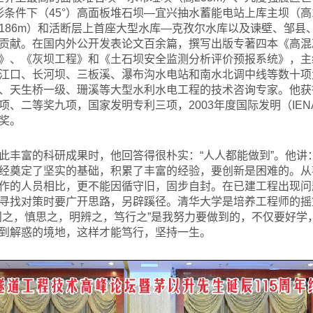
形条件下（45°）高面板堆石坝—宜兴抽水蓄能电站上库主坝（高
186m）和活断层上首座大型水库—克孜尔水库以及谏壁、邹县
贡献。在国内外公开发表论文百余篇，撰写出版专著四本《高混
》、《灰坝工程》和《土石坝安全监测分析评价预报系统》，主
江口、长河坝、三板溪、瀑布沟水电站和南水北调中线等数十项
、天生桥一级、珊溪等大型水利水电工程的技术咨询专家。他获
、二等奖九项，国家发明专利三项，2003年度国际发明（IENA2
奖。
此丰富的科研成果时，他回答得很朴实：“人人都能做到”。他讲
经奠定了坚实的基础，积累了丰富的经验，要创新是困难的。从
作的人员相比，更不能因循守旧，固步自封。在已建工程出现问
寻找对策时要广开思路，另辟蹊径。清华大学是培养工程师的摇
问之，慎思之，明辨之，笃行之”是我努力要做到的，不仅要好学
到解惑的境地，这样才能笃行，坚持一生。