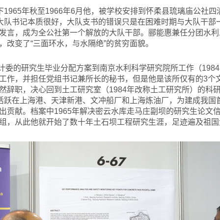
下1965年秋至1966年6月他，被学校安排到怀柔县琉璃庙公社
该大队书记本质很好，大队支书的错误只是在困难时期与大队干部
发言，成为全公社第一个解放的大队干部。郦能惠兼任分团水利
，改变了“三面环水，与水隔绝”的贫穷面貌。
计委的研究生毕业分配方案到南京水利科学研究院所工作（198
工作，并担任党组书记兼所长的秘书，但是他是该所仅有的3个
然辞职，决心回到土工研究室（1984年改称土工研究所）的科
，活跃在上海港、天津新港、文冲船厂和上海炼油厂，为建成我国
贡献。档案中1965年解决密云水库走马庄副坝的研究生论文信
组，从此他就开始了数十年土石坝工程研究生涯，足迹遍及祖国