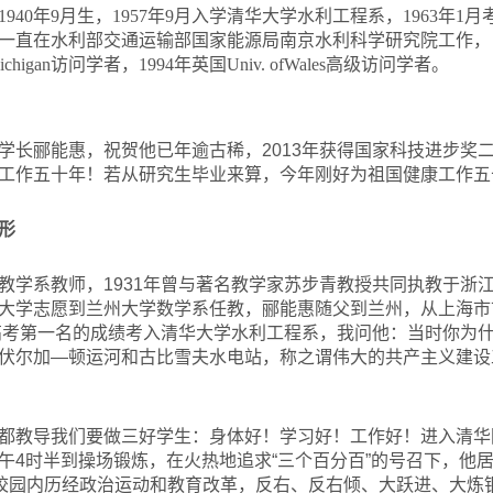
940年9月生，1957年9月入学清华大学水利工程系，1963年
一直在水利部交通运输部国家能源局南京水利科学研究院工作，
Michigan访问学者，1994年英国Univ. ofWales高级访问学者。
学长郦能惠，祝贺他已年逾古稀，2013年获得国家科技进步奖
工作五十年！若从研究生毕业来算，今年刚好为祖国健康工作五
形
教学系教师，1931年曾与著名教学家苏步青教授共同执教于浙江
大学志愿到兰州大学数学系任教，郦能惠随父到兰州，从上海市
省高考第一名的成绩考入清华大学水利工程系，我问他：当时你为
伏尔加—顿运河和古比雪夫水电站，称之谓伟大的共产主义建设
都教导我们要做三好学生：身体好！学习好！工作好！进入清华
午4时半到操场锻炼，在火热地追求“三个百分百”的号召下，他
华校园内历经政治运动和教育改革，反右、反右倾、大跃进、大炼