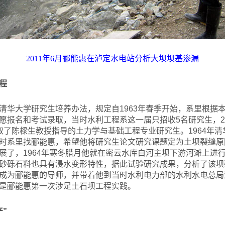
2011
年6月郦能惠在泸定水电站分析大坝坝基渗漏
程
清华大学研究生培养办法，规定自1963年春季开始，系里根据
愿报名和考试录取，当时水利工程系这一届只招收5名研究生，2
取了陈樑生教授指导的土力学与基础工程专业研究生。1964年
时系里找郦能惠，希望他将研究生论文研究课题定为土坝裂缝原
展了，1964年寒冬腊月他就在密云水库白河主坝下游河滩上进
砂砾石料也具有浸水变形特性，据此试验研究成果，分析了该坝
成为郦能惠的导师，并带着他到当时水利电力部的水利水电总局
是郦能惠第一次涉足土石坝工程实践。
产”