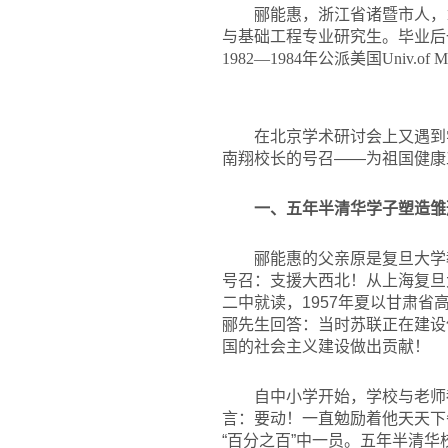
郦能惠，浙江省诸暨市人，1
与基础工程专业研究生。毕业后
1982—1984年公派美国Univ.of 
在北京学术研讨会上又遇到
南翔校长的号召——为祖国健康
一、五年半清华学子塑造雏
郦能惠的父亲原是复旦大学
号召：支援大西北！从上海复旦
二中就读，1957年夏以甘肃
郦先生回答：当时苏联正在建设
国的社会主义建设做出贡献！
自中小学开始，学校与老师
言：要动！一直勉励着他天天下
“百分之百”中一员。五年半清