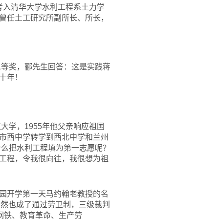
1月考入清华大学水利工程系土力学
曾任土工研究所副所长、所长，
二等奖，郦先生回答：这是实践蒋
十年！
大学，1955年他父亲响应祖国
市西中学转学到西北中学和兰州
什么把水利工程填为第一志愿呢？
工程，令我很向往，我很想为祖
园开学第一天马约翰老教授的名
居然也成了通过劳卫制，三级裁判
钢铁、教育革命、生产劳