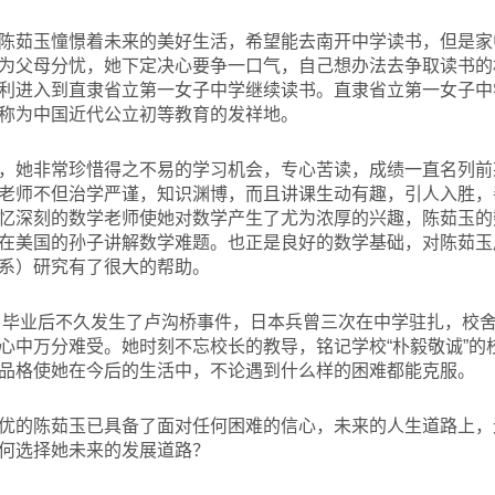
陈茹玉憧憬着未来的美好生活，希望能去南开中学读书，但是家
为父母分忧，她下定决心要争一口气，自己想办法去争取读书的机
利进入到直隶省立第一女子中学继续读书。直隶省立第一女子中
称为中国近代公立初等教育的发祥地。
，她非常珍惜得之不易的学习机会，专心苦读，成绩一直名列前
老师不但治学严谨，知识渊博，而且讲课生动有趣，引人入胜，
忆深刻的数学老师使她对数学产生了尤为浓厚的兴趣，陈茹玉的
在美国的孙子讲解数学难题。也正是良好的数学基础，对陈茹玉
系）研究有了很大的帮助。
。毕业后不久发生了卢沟桥事件，日本兵曾三次在中学驻扎，校
心中万分难受。她时刻不忘校长的教导，铭记学校“朴毅敬诚”的
品格使她在今后的生活中，不论遇到什么样的困难都能克服。
优的陈茹玉已具备了面对任何困难的信心，未来的人生道路上，
何选择她未来的发展道路？