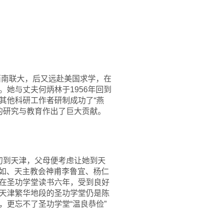
西南联大，后又远赴美国求学，在
她与丈夫何炳林于1956年回到
其他科研工作者研制成功了“燕
的研究与教育作出了巨大贡献。
。初到天津，父母便考虑让她到天
景如、天主教会神甫李鲁宜、杨仁
在圣功学堂读书六年，受到良好
天津繁华地段的圣功学堂仍是陈
更忘不了圣功学堂“温良恭俭”