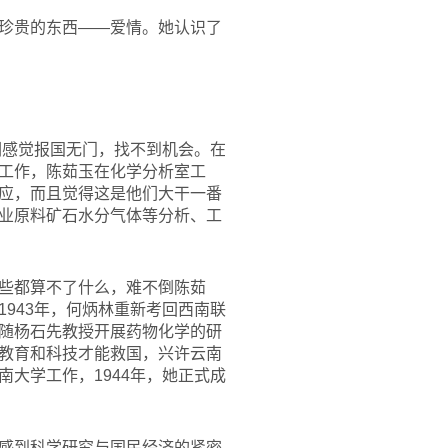
珍贵的东西——爱情。她认识了
们感觉报国无门，找不到机会。在
工作，陈茹玉在化学分析室工
应，而且觉得这是他们大干一番
业原料矿石水分气体等分析、工
些都算不了什么，难不倒陈茹
943年，何炳林重新考回西南联
随杨石先教授开展药物化学的研
教育和科技才能救国，兴许云南
大学工作，1944年，她正式成
感到科学研究与国民经济的紧密