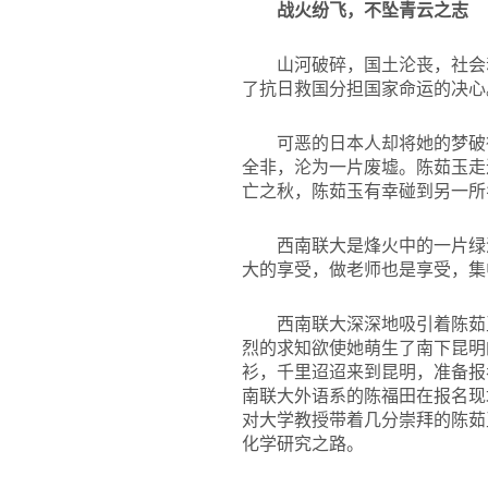
战火纷飞，不坠青云之志
山河破碎，国土沦丧，社会
了抗日救国分担国家命运的决心
可恶的日本人却将她的梦破
全非，沦为一片废墟。陈茹玉走
亡之秋，陈茹玉有幸碰到另一所
西南联大是烽火中的一片绿
大的享受，做老师也是享受，集
西南联大深深地吸引着陈茹
烈的求知欲使她萌生了南下昆明
衫，千里迢迢来到昆明，准备报
南联大外语系的陈福田在报名现
对大学教授带着几分崇拜的陈茹
化学研究之路。