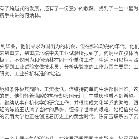
有了跨越式的发展，还有了一份意外的收获，找到了一生中最为
携手共进的何炳林。
顺利毕业，他们寻求为国出力的机会，但在那样动荡的年代，他
来到重庆，到重庆北碚中央工业试验所报到了。何炳林在胶体所
极了，不仅因为和何炳林在同一个单位工作，生活上可以相互照
分配到工业试验室做技术员，分析实验室的工作范围主要是：工
研究、工业分析标准的拟定。
境和条件极其简陋，工资极低，连维持简单的生活都很困难。这
的是，他们怀着满腔的热情却报国无门，在重庆也看不到希望。1
，继续从事有机化学的研究工作，并很快成为化学系的助教，跟
轻的陈茹玉认清了当时的局势，懂得了世事的艰难。她相信只有
的云南大学也正在创造着历史上的黄金时代。陈茹玉联系去了云南
了一个大师云集的矿冶系，在这里受周围同事的影响，她深深地