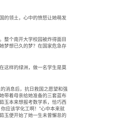
国的领土，心中的愤怒让她萌发
。整个南开大学校园被炸得面目
她梦想已久的梦？在国家危急存
在这样的绿洲，做一名学生是莫
生的消息后，抗日救国之愿望和强
她带着母亲给她准备的三套蓝布
茹玉本来想报考数学系，恰巧西
你应该学化工啊！”心中本来就
茹玉便开始了她一生未曾懈怠的