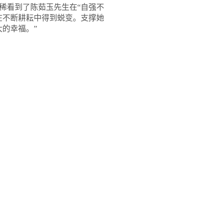
稀看到了陈茹玉先生在“自强不
在不断耕耘中得到蜕变。支撑她
的幸福。”