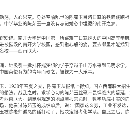
动荡，人心思变。身处空前乱世的陈茹玉目睹日寇的铁蹄践踏祖
。中学毕业的陈茹玉一直没有忘记她心中埋藏的南开之梦。
得粉碎。南开大学是中国第一所罹难于日寇炮火的中国高等学府
进被摧毁的南开大学校园，感到揪心般的痛，要去哪里才能找到
名校——西南联大。
洲，她吸引一批批怀揣梦想的学子穿越千山万水来到昆明求学。
中国英俊有为的青年而教之，被视为一大乐事。
玉，1938年春夏之交，陈茹玉从报纸上得知，国立西南联大招
的想法。战乱之时，求学心切的陈茹玉丝毫不畏惧战火的蔓延，
考西南联大。到昆明规定的地点填报志愿时，数学功底扎实的陈
场，他看过陈茹玉的成绩单后，说：“国家这么穷，工业不发达，
玉被陈老师诚恳的话打动了，她决定报考化学系。自此之后，陈