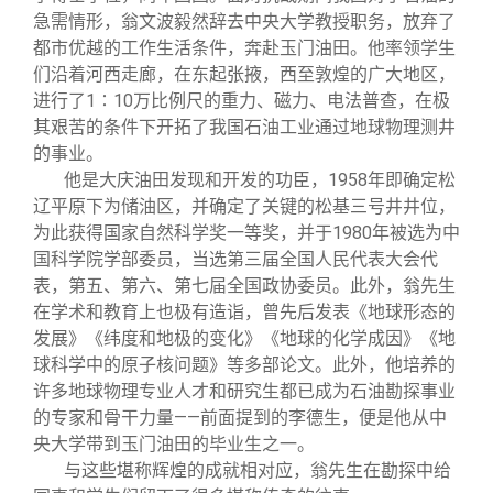
急需情形，翁文波毅然辞去中央大学教授职务，放弃了
都市优越的工作生活条件，奔赴玉门油田。他率领学生
们沿着河西走廊，在东起张掖，西至敦煌的广大地区，
进行了1∶10万比例尺的重力、磁力、电法普查，在极
其艰苦的条件下开拓了我国石油工业通过地球物理测井
的事业。
他是大庆油田发现和开发的功臣，1958年即确定松
辽平原下为储油区，并确定了关键的松基三号井井位，
为此获得国家自然科学奖一等奖，并于1980年被选为中
国科学院学部委员，当选第三届全国人民代表大会代
表，第五、第六、第七届全国政协委员。此外，翁先生
在学术和教育上也极有造诣，曾先后发表《地球形态的
发展》《纬度和地极的变化》《地球的化学成因》《地
球科学中的原子核问题》等多部论文。此外，他培养的
许多地球物理专业人才和研究生都已成为石油勘探事业
的专家和骨干力量——前面提到的李德生，便是他从中
央大学带到玉门油田的毕业生之一。
与这些堪称辉煌的成就相对应，翁先生在勘探中给