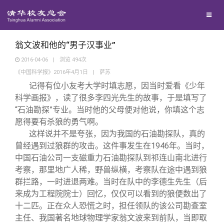
兴趣群体
捐赠方法
我要订阅
清华故事
西南联大校友会
义工计划
新媒体平台
青春风采
翁文波和他的“男子汉事业”
2016-04-06
|
浏览
494
次
《中国科学报》2016年4月1日
|
萨苏
校友文苑
记得有位小友考大学时填志愿，因当时爱看《少年
科学画报》，读了很多李四光先生的故事，于是填写了
校友讲坛
“石油勘探”专业。当时他的父母便对他说，你填这个志
愿得要有杀狼的勇气啊。
这样说并不是夸张，因为我国的石油勘探队，真的
校友视界
曾经遇到过狼群的攻击。这件事发生在1946年。当时，
中国石油公司一支磁重力石油勘探队到祁连山南北进行
校友服务
考察，那里地广人稀，野兽纵横，考察队在途中遇到狼
群拦路，一时进退两难。当时在队中的李德生先生（后
来成为工程院院士）回忆，仅仅可以看到的狼便数出了
校友总会
终身学习
十二匹。正在众人恐慌之时，担任领队的该公司勘查室
主任、我国著名地球物理学家翁文波来到前队，当即取