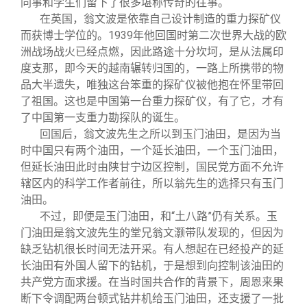
同事和学生们留下了很多堪称传奇的往事。
在英国，翁文波是依靠自己设计制造的重力探矿仪
而获博士学位的。1939年他回国时第二次世界大战的欧
洲战场战火已经点燃，因此路途十分坎坷，是从法属印
度支那，即今天的越南辗转归国的，一路上所携带的物
品大半遗失，唯独这台笨重的探矿仪被他抱在怀里带回
了祖国。这也是中国第一台重力探矿仪，有了它，才有
了中国第一支重力勘探队的诞生。
回国后，翁文波先生之所以到玉门油田，是因为当
时中国只有两个油田，一个延长油田，一个玉门油田，
但延长油田此时由陕甘宁边区控制，国民党方面不允许
辖区内的科学工作者前往，所以翁先生的选择只有玉门
油田。
不过，即便是玉门油田，和“土八路”仍有关系。玉
门油田是翁文波先生的堂兄翁文灏带队发现的，但因为
缺乏钻机很长时间无法开采。有人想起在已经投产的延
长油田有外国人留下的钻机，于是想到向控制该油田的
共产党方面求援。在当时国共合作的背景下，周恩来果
断下令调配两台顿式钻井机给玉门油田，还支援了一批