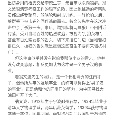
关闭
信息化服务
总会简介
出防身用的枪支交给李德生等，亲自带队杀向狼群。翁
文波很清楚考察工作的艰辛危险，因此他挑选的考察队
员都需经受骑马、骑骆驼和射击训练。一阵枪响之后，
三创大赛
会长致辞
狼群丢下被击毙的同伴逃命而去。翁文波先生在这次冲
击中亲手杀狼一头。事后，勘探队将两具狼尸带回附近
实用信息
总会章程
村落，受到当地百姓的热烈欢迎，被视为“打狼英雄”，
甚至有百姓索要狼的舌头，切下来挂在门边（当地苦狼
群已久，挂狼的舌头就是震慑这些畜生不要再来骚扰村
理事会名单
庄）。
但这件事似乎并没有影响我那位小友的意志，他并
制度法规
没有改变志愿，相反更加认为这才是一个男子汉的事
业。
看翁文波先生的照片，是一个长相清秀的江南才
联系我们
子，但他所从事的这项事业，的确可以称得上“男子汉
的事业”。正是他和他的同事们的努力，为中国寻找大
油田打开了大门。
翁文波，1912年生于宁波鄞州石塘，1934年毕业于
清华大学物理学系，两年后赴英留学，1939年获得物理
学博士学位，同年回国。面对抗战期间我国对于石油的