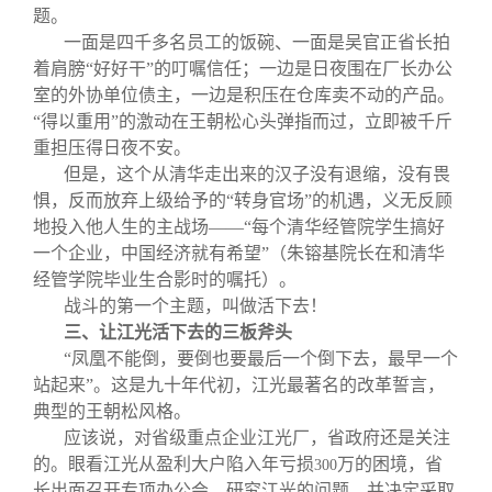
题。
一面是四千多名员工的饭碗、一面是吴官正省长拍
着肩膀“好好干”的叮嘱信任；一边是日夜围在厂长办公
室的外协单位债主，一边是积压在仓库卖不动的产品。
“得以重用”的激动在王朝松心头弹指而过，立即被千斤
重担压得日夜不安。
但是，这个从清华走出来的汉子没有退缩，没有畏
惧，反而放弃上级给予的“转身官场”的机遇，义无反顾
地投入他人生的主战场——“每个清华经管院学生搞好
一个企业，中国经济就有希望”（朱镕基院长在和清华
经管学院毕业生合影时的嘱托）。
战斗的第一个主题，叫做活下去！
三、让江光活下去的三板斧头
“凤凰不能倒，要倒也要最后一个倒下去，最早一个
站起来”。这是九十年代初，江光最著名的改革誓言，
典型的王朝松风格。
应该说，对省级重点企业江光厂，省政府还是关注
的。眼看江光从盈利大户陷入年亏损
万的困境，省
300
长出面召开专项办公会，研究江光的问题，并决定采取