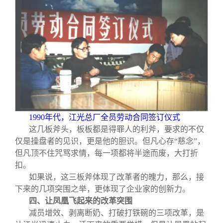
1990
年代，江光总厂全员劳动合同签订仪式
这几板斧头，板板都是得罪人的利斧，要求的不仅
仅是操盘者的见识，更是他的胆识。但凡心存“慈念”，
但凡顶不住咒骂求情，每一项都将半途而废，大打折
扣。
如果说，这三板斧体现了改革者的魄力，那么，接
下来的几项突围之举，更体现了企业家的创新力。
四、让凤凰飞起来的改革突围
减员增效、剥离断奶、打破打铁碗的三项改革，是