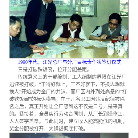
1990
年代，江光总厂与分厂目标责任状签订仪式
三是打破铁饭碗，拉开分配差距。
传统意义上的干部编制、工人编制的界限在江光厂
迅速被打破，“干得好就上，干不好就下，不换思想就
换人”开始成为全厂的共识。而厂区内外到处高悬的“打
破铁饭碗”的标语横幅，在十几名职工因违反纪律被除
名之后，真正开始让全厂感到这不仅是口号，是来真
的。紧接着，全员实行劳动合同制，从厂长到操作工，
人人签字盖章。与此同时，建立收入能高能低的机制，
奖金分配被打开，大锅饭彻底打破。