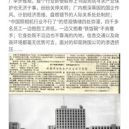
厂举步维艰，整个行业即使联命上书国务院寻求产业保
护也无济于事，纷纷关停关转；厂内根深蒂固的国企作
风、计划经济思维、盘根错节的人际关系处处制肘；
“中国照相机行业不行了”的悲观情绪四处弥漫，四千多
名员工一边抱怨工资低，一边又抱着“铁饭碗”不肯撒
手；它身处既不沿边也不靠海的内地，信息交通以及政
商环境都毫无优势可言，面对的却是跨国公司的渗透挤
压……