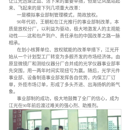
让江光迅速止血、活下来的重要举措，但是让凤凰站起
来、飞起来的是下列几项重大改革：
一是模拟事业部制管理模式，简政放权。
90
年代初，王朝松在江光推行的事业部制改革，本
质是放权分厂，以利益为驱动，极大地激发人的主观能
动性——这和包产到户、责任承包的中国改革之路一脉
相承。
在划小核算单位、放权赋能的改革举措下，江光开
始从一个计划型工厂转变为多舰齐发的市场经济体。由
原显微镜厂和测绘仪器分厂合并成的光学仪器事业部率
先突围，用一两年时间实现扭亏为赢。随后，光学元件
事业部、设备制造事业部发挥各自优势，内保工厂订
单，外揽市场订单，形成了多头齐进、出海扬帆的新气
象。
事业部制的成功，极大地鼓舞了全厂的信心，成为
江光在
年前后渡过难关的强心剂、助推剂。
90