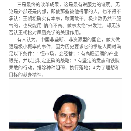
三是最终的改革成果，这是最有说服力的证明。无
论是外部还是内部，即使那些被他得罪的人，也不得不
承认：王朝松确实有本事，敢闯敢干。极少数仍然不服
气的，也只能用“情商不高、做事太绝”来发泄，却无法
否认王朝松对凤凰光学的关键作用。
有人认为，中国非垄断、非资源型的国企，做大做
强是极小概率的事件，因为历史要求它的掌舵人同时满
足以下条件：
懂市场，会经营；
有高瞻远瞩的产业
1.
2.
眼光，并以此制定正确的战略；
有坚定的意志和铁腕
3.
果敢的行动，排除种种阻碍，执行落地；
为了理想和
4.
目标的献身精神。