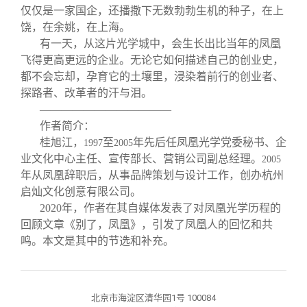
仅仅是一家国企，还播撒下无数勃勃生机的种子，在上
饶，在余姚，在上海。
有一天，从这片光学城中，会生长出比当年的凤凰
飞得更高更远的企业。无论它如何描述自己的创业史，
都不会忘却，孕育它的土壤里，浸染着前行的创业者、
探路者、改革者的汗与泪。
————————————
作者简介：
桂旭江，
至
年先后任凤凰光学党委秘书、企
1997
2005
业文化中心主任、宣传部长、营销公司副总经理。
2005
年从凤凰辞职后，从事品牌策划与设计工作，创办杭州
启灿文化创意有限公司。
2020
年，作者在其自媒体发表了对凤凰光学历程的
回顾文章《别了，凤凰》，引发了凤凰人的回忆和共
鸣。本文是其中的节选和补充。
北京市海淀区清华园1号 100084