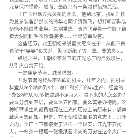
九条保护措施。然而，最终只有一条减税措施兑现。
王厂长也动过找关系的念头。他到北京，找到升任
为总参装备部部长的清华老同学贺鹏飞，想打听部队装
备能不能给些业务。
久别重逢，
贺鹏飞穿着一件腋下破
着大洞的旧毛衣热情接待……但是订单没有。
这些经历，对王朝松来说最大意义在于：从此不寄
希望于“婆婆”和关系，彻底断绝了等、靠、要的念头。
绝境之中，王朝松率领下的江光总厂的自救求生，
从引火自焚开始。
一是瘦身节流，减员增效。
开源节流的斧头率先砍向机关，几年之内，把机关
科室从
个精简到
个，总厂和分厂的非生产、经营的
26
8
“办公椅”从
多把减到不足百人。减下来的人怎么办？
700
要么分流到基层，要么退养回家，要么富余办待岗。这
种断臂求生的裁员瘦冗在江光的历史上前所未有，怨声
载道可想而知。但是，在王朝松铁血般的意志下，几年
之内，全厂上下都接受了这样一个现实：江光不养闲
人，一杯茶一根烟一张报纸看半天的历史在这个大厂一