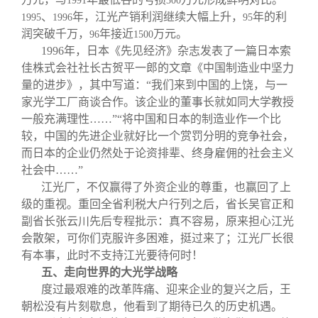
1991
300
、
年，江光产销利润继续大幅上升，
年的利
1995
1996
95
润突破千万，
年接近
万元。
96
1500
1996
年，日本《先见经济》杂志发表了一篇日本索
佳株式会社社长古贺平一郎的文章《中国制造业中坚力
量的进步》，其中写道：“我们来到中国的上饶，与一
家光学工厂商谈合作。该企业的董事长就如同大学教授
一般充满理性……”“将中国和日本的制造业作一个比
较，中国的先进企业就好比一个赏罚分明的竞争社会，
而日本的企业仍然处于论资排辈、终身雇佣的社会主义
社会中……”
江光厂，不仅赢得了外资企业的尊重，也赢回了上
级的重视。重回全省利税大户行列之后，省长吴官正和
副省长张云川先后专程批示：真不容易，原来担心江光
会散架，可你们克服许多困难，挺过来了；江光厂长很
有本事，此时不支持江光要待何时！
五、走向世界的大光学战略
度过最艰难的改革阵痛、迎来企业的复兴之后，王
朝松没有片刻歇息，他看到了期待已久的历史机遇。