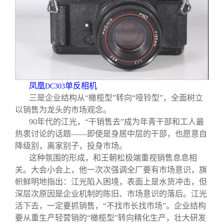
凤凰
单反相机
DC303
三是企业结构从“橄榄型”转向“哑铃型”，全面树立
以销售为龙头的市场观念。
90
年代的江光，“干销售去”成为年青干部和工人最
热衷讨论的话题——即使是身居中层的干部，也愿意自
降级别，离家别子，投身市场。
这种氛围的形成，和王朝松极端重视销售息息相
关。大会小会上，他一次次强调全厂要有市场意识，旗
帜鲜明地指出：江光陷入困境，表面上是水货冲击，但
深层次原因是企业机制的陈旧、市场意识的落后。江光
活下去，一定要抓销售，“不找市长找市场”。企业结构
要从重生产轻营销的“橄榄型”转向精化生产，壮大研发