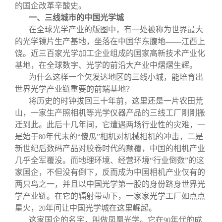
关闭
信息化服务
总会简介
的国企改革辛酸史。
一、三线城市的中国光学城
在全球光学产业的版图中，有一处被称为世界最大
三创大赛
会长致辞
的光学镜片生产基地，坐落在中国华东腹地——江西上
饶。近三百家光学加工企业组成的国家高新技术产业化
实用信息
总会章程
基地，在全球数字、光学的前沿大产业中熠熠生辉。
为什么这样一个欠发达地区的三线小城，能培育出
世界光学产业链重要的前端基地？
理事会名单
将历史的时钟拔回三十年前，这里还是一片农田荒
山，一家生产照相机等光学仪器产品的三线工厂刚刚搬
制度法规
迁到此。此后十几年间，它遭遇两场行业性的灾难，一
是始于
年代末的“傻瓜”相机对机械相机的冲击，二是
80
新世纪后数码产品对胶卷时代的颠覆，中国的相机产业
联系我们
几乎全军覆没。而地理环境、经营环境“行业倒数”的这
家国企，不但没有倒下，反而成为中国相机产业仅有的
两只鸟之一，并且以中国光学第一股的身份跻身世界光
学产业链。在它的辐射带动下，一家家光学工厂如点点
星火，
年间让中国光学城在这里崛起。
20
这家国企的名字，叫做凤凰光学。它在
年代的成
90