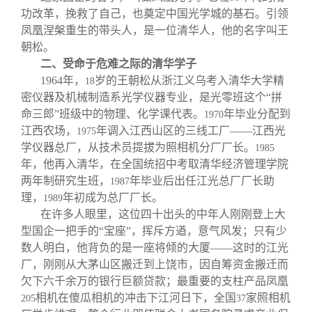
功改革，挽救了自己，也奠定中国光学城的基石。引领
凤凰涅槃重生的带头人，是一位清华人，他的名字叫王
朝松。
二、受命于危难之际的清华学子
1964
年，
岁的王朝松从浙江义乌考入清华大学精
18
密仪器及机械制造系光学仪器专业，是光零班这个“拼
命三郎”班级中的物理、化学课代表。
年毕业分配到
1970
江西农场，
年调入江西山区的三线工厂——江西光
1975
学仪器总厂，从技术员提拔为照相机分厂厂长。
1985
年，他再入清华，在全国统招中考取清华经济管理学院
两年制研究生班，
年毕业后出任江光总厂厂长助
1987
理，
年初成为总厂厂长。
1989
在许多人眼里，这位四十出头的中年人刚刚登上大
型国企一把手的“宝座”，挥斥方遒，意气风发；只有少
数人明白，他背负的是一座将倾的大厦——这时的江光
厂，刚刚从大茅山区搬迁到上饶市，因自筹资金搬迁而
欠下六千余万的银行巨额贷款；最重要的支柱产品凤凰
相机在傻瓜相机的冲击下江河日下，全国
家照相机
205
37