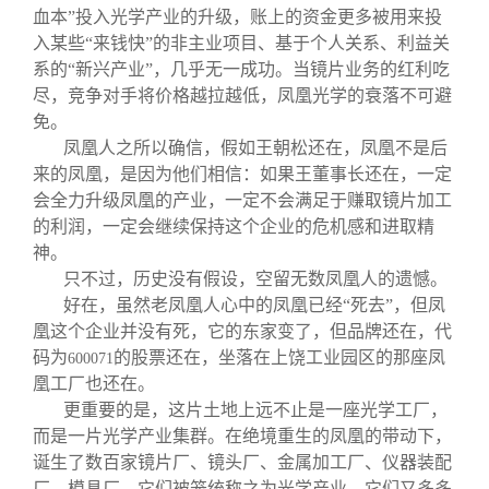
血本”投入光学产业的升级，账上的资金更多被用来投
入某些“来钱快”的非主业项目、基于个人关系、利益关
系的“新兴产业”，几乎无一成功。当镜片业务的红利吃
尽，竞争对手将价格越拉越低，凤凰光学的衰落不可避
免。
凤凰人之所以确信，假如王朝松还在，凤凰不是后
来的凤凰，是因为他们相信：如果王董事长还在，一定
会全力升级凤凰的产业，一定不会满足于赚取镜片加工
的利润，一定会继续保持这个企业的危机感和进取精
神。
只不过，历史没有假设，空留无数凤凰人的遗憾。
好在，虽然老凤凰人心中的凤凰已经“死去”，但凤
凰这个企业并没有死，它的东家变了，但品牌还在，代
码为
的股票还在，坐落在上饶工业园区的那座凤
600071
凰工厂也还在。
更重要的是，这片土地上远不止是一座光学工厂，
而是一片光学产业集群。在绝境重生的凤凰的带动下，
诞生了数百家镜片厂、镜头厂、金属加工厂、仪器装配
厂、模具厂，它们被笼统称之为光学产业，它们又多多