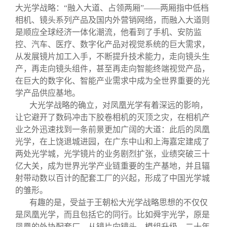
大光学战略：“融入大道、占领两厢”——两厢指中低档
相机、镜头系列产品及国内外营销网络，而融入大道则
是顺应全球经济一体化潮流，他看到了手机、安防监
控、汽车、医疗、数字化产品对视觉系统的巨大需求，
从发展镜片加工入手，不断提升技术能力，走向镜头生
产，再走向镜头组件，甚至再走向智能终端视觉产品，
在巨大的数字化、智能产业需求中成为全世界重要的光
学产品供应基地。
大光学战略的确立，对凤凰光学有着深远的影响，
让它避开了数码冲击下胶卷相机的灭顶之灾，在相机产
业之外迅速找到一条前景更加广阔的大道：此后的凤凰
光学，在上饶退城进园，在广东中山和上海嘉定建成了
两处光学城，光学镜片的业务剧烈扩张，业绩突破三十
亿大关，成为世界光学产业链重要的生产基地，并且辐
射带动数以百计的配套工厂的兴起，形成了中国光学城
的雏形。
有趣的是，受益于王朝松大光学战略思想的不仅仅
是凤凰光学，而且包括它的同行。比如舜宇光学，原是
凤凰的外协配套厂，从镜片向镜头、模组升级，二十年