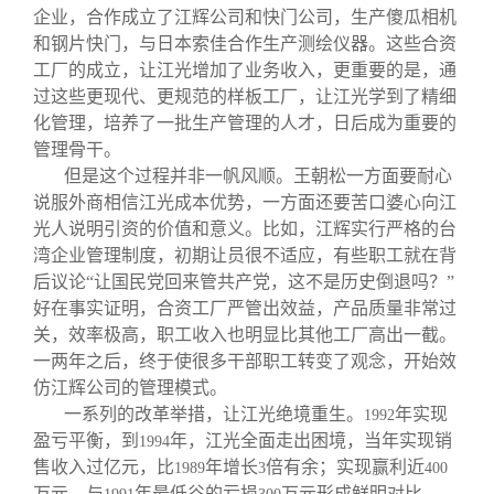
企业，合作成立了江辉公司和快门公司，生产傻瓜相机
和钢片快门，与日本索佳合作生产测绘仪器。这些合资
工厂的成立，让江光增加了业务收入，更重要的是，通
过这些更现代、更规范的样板工厂，让江光学到了精细
化管理，培养了一批生产管理的人才，日后成为重要的
管理骨干。
但是这个过程并非一帆风顺。王朝松一方面要耐心
说服外商相信江光成本优势，一方面还要苦口婆心向江
光人说明引资的价值和意义。比如，江辉实行严格的台
湾企业管理制度，初期让员很不适应，有些职工就在背
后议论“让国民党回来管共产党，这不是历史倒退吗？”
好在事实证明，合资工厂严管出效益，产品质量非常过
关，效率极高，职工收入也明显比其他工厂高出一截。
一两年之后，终于使很多干部职工转变了观念，开始效
仿江辉公司的管理模式。
一系列的改革举措，让江光绝境重生。
年实现
1992
盈亏平衡，到
年，江光全面走出困境，当年实现销
1994
售收入过亿元，比
年增长
倍有余；实现赢利近
1989
3
400
万元，与
年最低谷的亏损
万元形成鲜明对比。