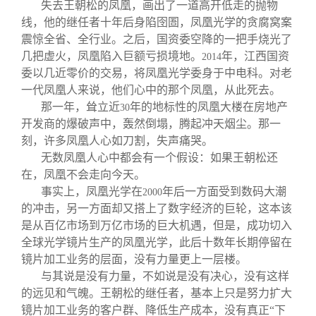
失去王朝松的凤凰，画出了一道高开低走的抛物
线，他的继任者十年后身陷囹圄，凤凰光学的贪腐窝案
震惊全省、全行业。之后，国资委空降的一把手烧光了
几把虚火，凤凰陷入巨额亏损境地。
年，江西国资
2014
委以几近零价的交易，将凤凰光学委身于中电科。对老
一代凤凰人来说，他们心中的那个凤凰，从此死去。
那一年，耸立近
年的地标性的凤凰大楼在房地产
30
开发商的爆破声中，轰然倒塌，腾起冲天烟尘。那一
刻，许多凤凰人心如刀割，失声痛哭。
无数凤凰人心中都会有一个假设：如果王朝松还
在，凤凰不会走向今天。
事实上，凤凰光学在
年后一方面受到数码大潮
2000
的冲击，另一方面却又搭上了数字经济的巨轮，这本该
是从百亿市场到万亿市场的巨大机遇，但是，成功切入
全球光学镜片生产的凤凰光学，此后十数年长期停留在
镜片加工业务的层面，没有力量更上一层楼。
与其说是没有力量，不如说是没有决心，没有这样
的远见和气魄。王朝松的继任者，基本上只是努力扩大
镜片加工业务的客户群、降低生产成本，没有真正“下