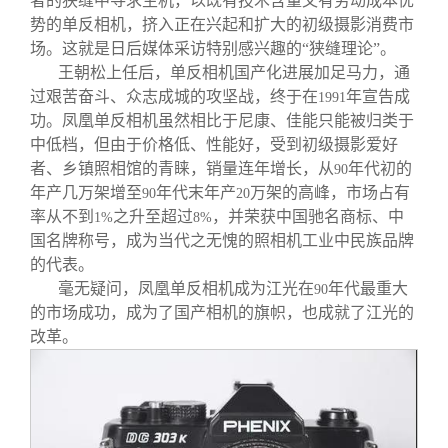
者的狭缝中寻求生机，以既有技术含量又有劳动成本优
势的单反相机，挤入正在兴起和扩大的初级摄影消费市
场。这就是日后媒体采访特别感兴趣的“狭缝理论”。
王朝松上任后，单反相机国产化进展加足马力，通
过艰苦奋斗、众志成城的攻坚战，终于在
年宣告成
1991
功。凤凰单反相机虽然相比于尼康、佳能只能被归类于
中低档，但由于价格低、性能好，受到初级摄影爱好
者、乡镇照相馆的青睐，销量连年增长，从
年代初的
90
年产几万架增至
年代末年产
万架的高峰，市场占有
90
20
率从不到
之升至超过
，并荣获中国驰名商标、中
1%
8%
国名牌称号，成为当代之无愧的照相机工业中民族品牌
的代表。
毫无疑问，凤凰单反相机成为江光在
年代最重大
90
的市场成功，成为了国产相机的旗帜，也成就了江光的
改革。