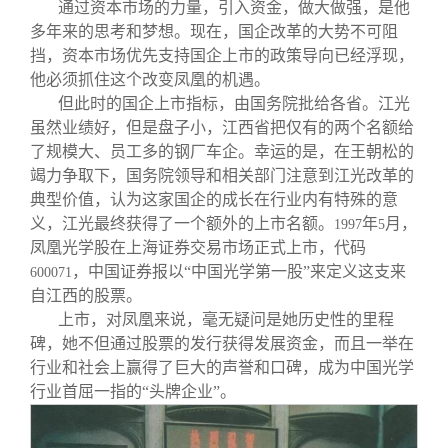
通过资本市场的力量，引入资金，做大做强，是他
多年来的思考和梦想。现在，国企改革的大势不可阻
挡，资本市场优先支持国企上市的政策导向已经浮现，
他必须抓住这个改变凤凰的机遇。
但此时的国企上市指标，由国务院批给各省。江光
虽然业绩好，但是盘子小，江西省把仅有的两个名额给
了规模大、员工多的钢厂车企。幸运的是，在王朝松的
竭力争取下，国务院领导和相关部门注意到江光改革的
典型价值，认为这家国企的成长在行业内有特殊的意
义，江光最终获得了一个额外的上市名额。
年
月，
1997
5
凤凰光学股在上海证券交易市场正式上市，代码
，中国证券报以“中国光学第一股”来定义这支来
600071
自江西的股票。
上市，对凤凰来说，毫无疑问是她历史性的里程
碑，她不但通过股票的发行获得发展资金，而且一举在
行业和社会上赢得了巨大的声誉和口碑，成为中国光学
行业首屈一指的“头牌企业”。