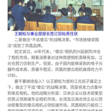
王朝松与事业部部长签订目标责任状
二是做出“不追傻瓜”的战略决策，“市场狭缝突围
法”成就了凤凰品牌。
前文说过，
年代末，“傻瓜”相机的兴起剧烈冲击
80
了相机市场，眼看消费者对这种简便相机青睐有加，江
光也努力仿制生产。但是，由于国内能够采购的电子元
器件成本高、质量不稳定，凤凰的傻瓜相机做得吃力不
讨好。
要不要继续投入？以王朝松为首的江光班子痛定之
下，做出了不追“傻瓜”的战略决策，而是将发力点集中
到单反相机。他的战略分析是：日本企业以技术密集型
优势占领高端专业相机市场，台湾及沿海合资企业以劳
动密集型的傻瓜相机占领低端市场，凤凰相机只能在二