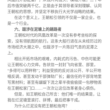
后市值突破两千亿，正是由于其领导者深刻理解、认同
王朝松的思想，并坚定不移执行大光学战略的结果。
在这个意义上，王朝松引领的不仅是一家企业，也
是一个行业。
六、跋涉在泥塘上的趟路者
王朝松时代的凤凰改革是一次没有参考坐标的探
索，没有领航图的航行。这条大船行进在从未经历过的
市场经济大潮之中，也跋涉于一片陈旧气息的泥潭之
上。
相比开拓市场的艰难，内耗式的污告、中伤可能更
让王朝松心力交瘁。告状信一封封飞向省里、部里，
“多得可以用秤称”；利益受损的反对派公开、半公开地
唱反调，甚至发动干部弹劾厂长；最信任的干部背地里
写黑材料；甚至有龌龊下流之辈半夜偷偷提一包秽物丢
在王朝松家门口……一次次让这位改革者身心俱伤。
但是，如王朝松自己所言：他们唯一的结果是，让
我在烂泥塘里滚打、拼博，最后把事干成。
为什么烂泥没有把王朝松拖垮？