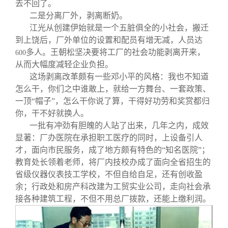
去不回了。
二是分离厂外，剥离断奶。
江光从创建伊始就是一个五脏俱全的小社会，搬迁
到上饶后，厂外单位的设置和配员有增无减，人员达
多人。王朝松坚决要将工厂的社会功能剥离开来，
600
从而大幅度减轻企业负担。
这场剥离改革颇有一些邓小平的风格：我也不知道
怎么干，你们之中谁敢上，就给一方舞台、一套政策、
一顶“帽子”，怎么干你说了算，干得好功劳和奖赏都归
你，干不好就换人。
一批有冲劲有胆魄的人站了出来，几年之内，成效
显著：厂办医院在承担职工医疗的同时，上设备引人
才，面向市民服务，成了地方颇有特色的“知名医院”；
教育处长领着老师，将厂内技校办成了面向全省招生的
省级仪器仪表技工学校，不但自给自足，还有创收盈
余；行政处和房产科改建为工贸实业公司，走向社会承
接各种建筑工程，不但不用总厂拨款，还能上缴利润。