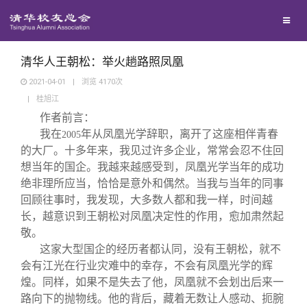
兴趣群体
捐赠方法
我要订阅
清华故事
西南联大校友会
义工计划
新媒体平台
青春风采
清华人王朝松：举火趟路照凤凰
2021-04-01
|
浏览
4170
次
|
桂旭江
校友文苑
作者前言：
我在
年从凤凰光学辞职，离开了这座相伴青春
2005
校友讲坛
的大厂。十多年来，我见过许多企业，常常会忍不住回
想当年的国企。我越来越感受到，凤凰光学当年的成功
绝非理所应当，恰恰是意外和偶然。当我与当年的同事
校友视界
回顾往事时，我发现，大多数人都和我一样，时间越
长，越意识到王朝松对凤凰决定性的作用，愈加肃然起
校友服务
敬。
这家大型国企的经历者都认同，没有王朝松，就不
会有江光在行业灾难中的幸存，不会有凤凰光学的辉
校友总会
终身学习
煌。同样，如果不是失去了他，凤凰就不会划出后来一
路向下的抛物线。他的背后，藏着无数让人感动、扼腕