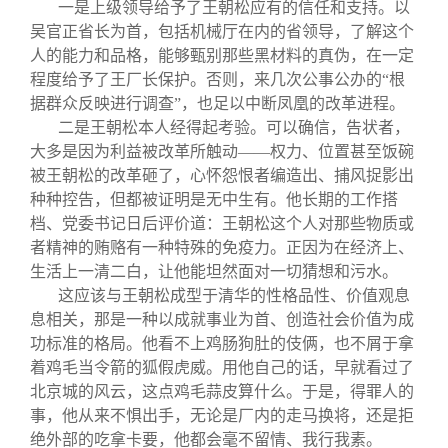
一是上级领导给予了王朝松应有的信任和支持。以
吴官正省长为首，包括机械厅在内的省领导，了解这个
人的能力和品格，能够甄别那些黑材料的真伪，在一定
程度给予了王厂长保护。否则，来几次公事公办的“根
据群众反映进行调查”，也足以中断凤凰的改革进程。
二是王朝松本人经得起考验。可以确信，告状者，
大多是因为利益被改革所触动——权力、位置甚至饭碗
被王朝松的改革砸了，心怀怨恨者编造出、捕风捉影出
种种控告，但都被证明是无中生有。他长期的工作搭
档、党委书记日后评价道：王朝松这个人对那些物质或
者精神的贿赂有一种特殊的免疫力。正因为在经济上、
生活上一清二白，让他能坦然面对一切猜想和污水。
这应该与王朝松成型于清华的性格品性、价值观息
息相关，那是一种以成就事业为首、创造社会价值为成
功标准的格局。他看不上鸡肠狗肚的伎俩，也不屑于拿
着鸡毛当令箭的狐假虎威。用他自己的话，早就看过了
北京城的风云，这点鸡毛蒜皮算什么。于是，得罪人的
事，他从来不惧出手，无论是厂内的走马换将，还是拒
绝外部的吃拿卡要，他都会毫不留情、我行我素。