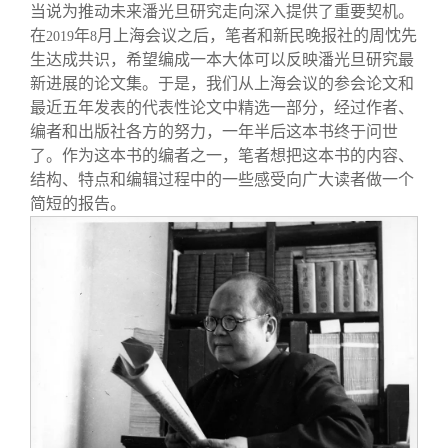
关闭
信息化服务
总会简介
当说为推动未来潘光旦研究走向深入提供了重要契机。
在
年
月上海会议之后，笔者和新民晚报社的周忱先
2019
8
生达成共识，希望编成一本大体可以反映潘光旦研究最
三创大赛
会长致辞
新进展的论文集。于是，我们从上海会议的参会论文和
最近五年发表的代表性论文中精选一部分，经过作者、
实用信息
总会章程
编者和出版社各方的努力，一年半后这本书终于问世
了。作为这本书的编者之一，笔者想把这本书的内容、
结构、特点和编辑过程中的一些感受向广大读者做一个
理事会名单
简短的报告。
制度法规
联系我们