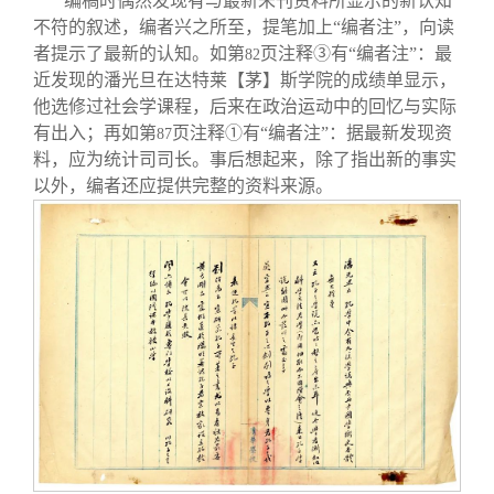
编稿时偶然发现有与最新未刊资料所显示的新认知
不符的叙述，编者兴之所至，提笔加上“编者注”，向读
者提示了最新的认知。如第
页注释③有“编者注”：最
82
近发现的潘光旦在达特莱【茅】斯学院的成绩单显示，
他选修过社会学课程，后来在政治运动中的回忆与实际
有出入；再如第
页注释①有“编者注”：据最新发现资
87
料，应为统计司司长。事后想起来，除了指出新的事实
以外，编者还应提供完整的资料来源。