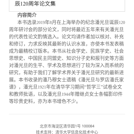
内容简介
本书选录
年
月在上海举办的纪念潘光旦诞辰
2019
8
120
周年研讨会的部分论文，同时将最近五年来有关潘光旦
的代表性论文酌情选入。论文均请作者加以核对、补充
和修订，力求反映其最新的认识水准，亦使本书发表稿
成为最精校订版本。本书从社会学史、民族学史、社会
思想史、中国民主同盟史、知识分子史和报刊史等方面
对潘光旦的生平、学术及思想进行了较为深入而系统的
研究，有助于我们了解学术界关于潘光旦研究的最新进
展。本书收录的潘乃穆女士遗稿《潘光旦与罗店潘氏家
谱》，潘光旦
年在清华学习期间“哲学三”试卷全文
1921
和教师批语，以及潘光旦
年赠继贞女士条幅影印件
1944
等珍贵史料，亦为本书增色不少。
北京市海淀区清华园1号 100084
技术支持：清华大学信息化技术中心