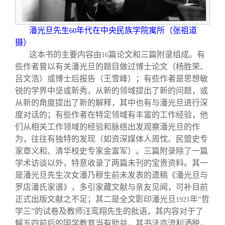
潘光旦先生
年代在中央民族学院寓所（张祖道
60
摄）
这本书的主要内容由
篇论文和三篇附录组成。有
16
些作者曾以有关潘光旦的题目做过博士论文（杨胜荣、
吕文浩）或博士后报告（王雪峰）；有些作者是思想敏
锐的学界中坚或新秀，从新的领域提出了新的问题，或
从新的角度提出了新的解释，其中也有与潘光旦进行深
度对话的；有些作者在特定领域有丰富的工作经验，他
们从相关工作领域的经验和脉络出发观察潘光旦的作
为，往往有独特的发现（如资深媒体人周忱、民盟史专
家章义和、清华校史专家金富军）。三篇附录除了一篇
学术访谈以外，特意收录了两篇未刊的宝贵资料。其一
是潘光旦先生次女潘乃穆生前未发表的遗稿《潘光旦与
罗店潘氏家谱》，多引家藏文献与亲友见闻，可补目前
正式出版文献之不足；其二是全文影印潘光旦
年“哲
1921
学三”的试卷及教师汪鸾翔先生的批语，其内容对于了
解五四前后的国学教育当有助益，其书法亦流利洒脱，