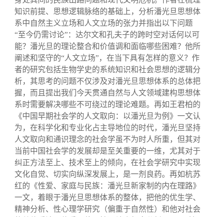
知识前提、思想逻辑脉络的基础上，分析潘光旦思想体
系中自然主义立场和人文立场的张力并指出以下问题
“至今仍需讨论”：达尔文和孔夫子的跨时空对话何以可
能？潘光旦的理论整合和价值调和面临哪些困难？他所
阐述和坚守的“人文立场”，在当下具有怎样的意义？作
者的研究包括生物学史的系统知识和社会思想的逻辑分
析，其思考的问题不仅涉及对潘光旦思想体系的总体把
握，而且提出我们今天贯通自然与人文领域建构思想体
系时需要解决哪些不可绕过的理论难题。再如王君柏的
《中国早期社会学的人文取向：以潘光旦为例》一文认
为，在科学化和专业化占主导地位的时代，潘光旦坚持
人文取向和通识理念的社会学虽不为时人所重，但其对
当前中国社会学的发展却是至关重要的一维，尤其对于
纠正方法至上、技术至上的倾向，在社会学研究中实现
文化自觉、切实向纵深发展上，是一剂良药。再如杭苏
红的《性爱、家庭与民族：潘光旦新家制的内在理路》
一文，着眼于潘光旦思想体系的整体，把他的优生学、
精神分析、性心理学研究（偏重于自然性）和他对社会