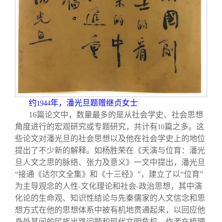
约
年，潘光旦题赠继贞女士
1944
16
篇论文中，数量最多的是从社会学史、社会思想
角度进行的宏观研究或专题研究，共计有
篇之多。这
10
些论文对潘光旦的社会思想以及他在社会学史上的地位
提出了不少新的解释。如杨胜荣在《天演与位育：潘光
旦人文之思的脉络、张力及意义》一文中提出，潘光旦
“接通《达尔文全集》和《十三经》”，建立了以“位育”
为主导观念的人性
文化理论和社会
政治思想，其中演
-
-
化论的生命观、知识性结论与先秦儒家的人文信念和思
想方式在他的思想体系中被有机地贯通起来，以回应他
身处其间的民族出路问题和现代文明危机。作者在梳理