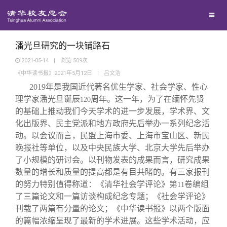
兴趣群体
捐赠方法
我要订阅
清华故事
西南联大校友会
义工计划
新媒体平台
青春风采
潘光旦研究的一块铺路石
2021-05-14
|
浏览
509
次
《中华读书报》2021年5月12日
|
吕文浩
校友文苑
2019
年是我国近代著名优生学家、社会学家、性心
理学家潘光旦诞辰
周年。这一年，为了在缅怀先贤
120
校友讲坛
的基础上推动我们今天学术的进一步发展，学术界、文
化出版界、民主党派和地方政府先后举办一系列纪念活
动。以会议而言，民盟上海市委、上海市宝山区、新民
校友视界
晚报社等单位，以及中央民族大学、北京大学先后举办
了小规模的研讨会。以刊物发表的成果而言，研究成果
校友服务
数量的增长和质量的提高都是有目共睹的。有三家报刊
的努力特别值得称道：《清华社会学评论》第
卷编组
11
了三篇论文和一篇访谈构成纪念专题；《社会学评论》
校友总会
终身学习
刊载了两篇有分量的论文；《中华读书报》以两个版面
的篇幅浓缩呈现了最新的学术进展。这些学术活动，应