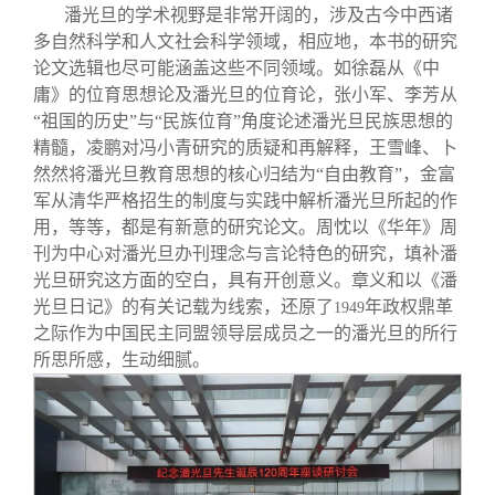
潘光旦的学术视野是非常开阔的，涉及古今中西诸
多自然科学和人文社会科学领域，相应地，本书的研究
论文选辑也尽可能涵盖这些不同领域。如徐磊从《中
庸》的位育思想论及潘光旦的位育论，张小军、李芳从
“祖国的历史”与“民族位育”角度论述潘光旦民族思想的
精髓，凌鹏对冯小青研究的质疑和再解释，王雪峰、卜
然然将潘光旦教育思想的核心归结为“自由教育”，金富
军从清华严格招生的制度与实践中解析潘光旦所起的作
用，等等，都是有新意的研究论文。周忱以《华年》周
刊为中心对潘光旦办刊理念与言论特色的研究，填补潘
光旦研究这方面的空白，具有开创意义。章义和以《潘
光旦日记》的有关记载为线索，还原了
年政权鼎革
1949
之际作为中国民主同盟领导层成员之一的潘光旦的所行
所思所感，生动细腻。