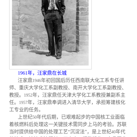
1961
年，汪家鼎在长城
汪家鼎
年初回国后历任西南联大化工系专任讲
1946
师、重庆大学化工系副教授、南开大学化工系副教授、
教授。
年，汪家鼎任天津大学化工系教授兼副系主
1952
任。
年，汪家鼎奉调进入清华大学，承担筹建核化
1957
工专业的任务。
上世纪
年代后期，已艰难起步的中国核工业面临
50
着核燃料后处理这一关键技术需同步上马的考验。苏联
当时提供给中国的处理工艺“沉淀法”，是上世纪
年代
40