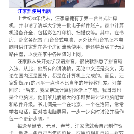
汪家鼎使用电脑
上世纪
年代末，汪家鼎拥有了第一台台式计算
80
机，并申请了清华大学第一批电子邮件账户。家中计算
机设备齐全，包括彩色打印机、扫描仪等。其中，在书
房、卧室各配置了
台台式电脑，另外还有
台笔记本电
1
1
脑可供汪家鼎在各个房间流动使用。他还特意买了无线
路由器，以便在家中各屋随时上网。
汪家鼎从头开始学汉语拼音，很快就熟悉了拼音输
入法。从此，他所有的讲演稿，无论中文还是英文，无
论在国内还是国外，都是在计算机上完成的。而且，汪
家鼎做
的水平一点也不比当年的年轻教师差。汪蕙
PPT
回忆：“后来，我父亲玩计算机逐渐上了瘾。我哥哥也
是个电脑迷，他们爷儿俩最大的乐趣就是讨论电脑配置
和软件升级。爷儿俩是一个在北京、一个在洛阳，常常
举着电话，面对着电脑屏幕，一步一步实时讨论并操作
每一个更新步骤。”
每逢圣诞节、元旦、春节，汪家鼎就会自己制作贺
卡。他选一张自己当年的照片，或用照相机自拍一张双