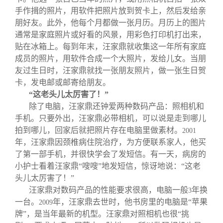
手作揖的照片，用软件把照片放到贺卡上，然后发给亲
朋好友。此外，他每个月都做一张月历。月历上的图片
通常是家庭照片或好看的风景，用彩色打印机打出来，
贴在冰箱上。每到年末，汪家鼎就收集这一年所有家庭
成员的照片，用软件合成一个大照片，发给儿女。当朋
友过生日时，汪家鼎就找一张朋友照片，做一张生日贺
卡，发电邮或邮寄给朋友。
“这老头儿太厉害了！”
除了电脑，汪家鼎还钟爱两种数码产品：照相机和
手机。只要外出，汪家鼎必带相机，可以说是走到哪儿
拍到哪儿，回家后就把照片存在电脑里做素材。
2001
年，汪家鼎因颈椎病住院治疗，为方便联系家人，他买
了第一部手机，并很快学会了发短信。有一天，病房的
小护士看着汪家鼎“嗖嗖”地发短信，惊讶地说：“这老
头儿太厉害了！”
汪家鼎对数码产品的性能要求很高，电脑一般
年换
3
一台。
年，汪家鼎去世时，他书房里的电脑是“苹果
2009
牌”，是当年最新的机型。汪家鼎对照相机也很“挑