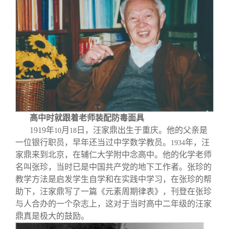
关闭
信息化服务
总会简介
三创大赛
会长致辞
实用信息
总会章程
理事会名单
高中时就跟着老师装配防毒面具
制度法规
1919
年
月
日，汪家鼎出生于重庆。他的父亲是
10
18
一位银行职员，早年还当过中学数学教员。
年，汪
1934
家鼎来到北京，在辅仁大学附中念高中。他的化学老师
联系我们
名叫张珍，当时已是中国共产党的地下工作者。张珍的
教学方法是启发学生自学和在实践中学习，在张珍的帮
助下，汪家鼎写了一篇《元素周期律表》，刊登在张珍
与人合办的一个杂志上，这对于当时高中二年级的汪家
鼎真是极大的鼓励。