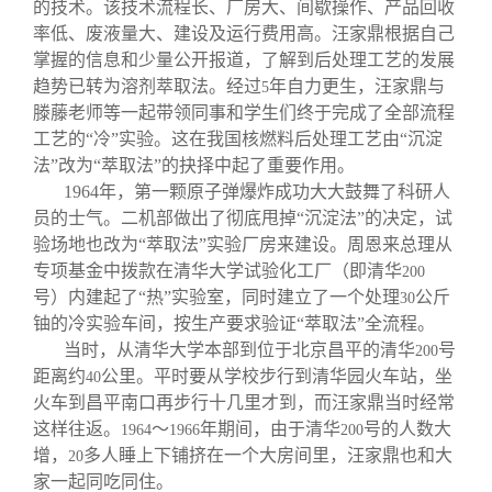
的技术。该技术流程长、厂房大、间歇操作、产品回收
率低、废液量大、建设及运行费用高。汪家鼎根据自己
掌握的信息和少量公开报道，了解到后处理工艺的发展
趋势已转为溶剂萃取法。经过
年自力更生，汪家鼎与
5
滕藤老师等一起带领同事和学生们终于完成了全部流程
工艺的“冷”实验。这在我国核燃料后处理工艺由“沉淀
法”改为“萃取法”的抉择中起了重要作用。
1964
年，第一颗原子弹爆炸成功大大鼓舞了科研人
员的士气。二机部做出了彻底甩掉“沉淀法”的决定，试
验场地也改为“萃取法”实验厂房来建设。周恩来总理从
专项基金中拨款在清华大学试验化工厂（即清华
200
号）内建起了“热”实验室，同时建立了一个处理
公斤
30
铀的冷实验车间，按生产要求验证“萃取法”全流程。
当时，从清华大学本部到位于北京昌平的清华
号
200
距离约
公里。平时要从学校步行到清华园火车站，坐
40
火车到昌平南口再步行十几里才到，而汪家鼎当时经常
这样往返。
～
年期间，由于清华
号的人数大
1964
1966
200
增，
多人睡上下铺挤在一个大房间里，汪家鼎也和大
20
家一起同吃同住。