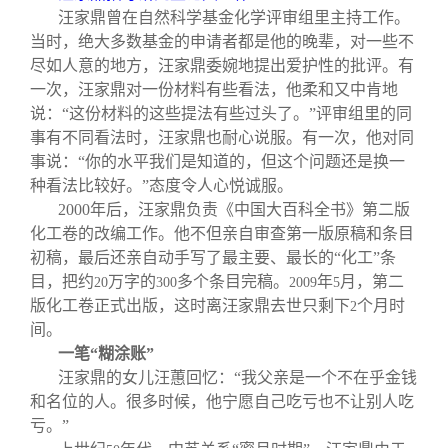
汪家鼎曾在自然科学基金化学评审组里主持工作。
当时，绝大多数基金的申请者都是他的晚辈，对一些不
尽如人意的地方，汪家鼎委婉地提出爱护性的批评。有
一次，汪家鼎对一份材料有些看法，他柔和又中肯地
说：“这份材料的这些提法有些过头了。”评审组里的同
事有不同看法时，汪家鼎也耐心说服。有一次，他对同
事说：“你的水平我们是知道的，但这个问题还是换一
种看法比较好。”态度令人心悦诚服。
2000
年后，汪家鼎负责《中国大百科全书》第二版
化工卷的改编工作。他不但亲自审查第一版原稿和条目
初稿，最后还亲自动手写了最主要、最长的“化工”条
目，把约
万字的
多个条目完稿。
年
月，第二
20
300
2009
5
版化工卷正式出版，这时离汪家鼎去世只剩下
个月时
2
间。
一笔“糊涂账”
汪家鼎的女儿汪蕙回忆：“我父亲是一个不在乎金钱
和名位的人。很多时候，他宁愿自己吃亏也不让别人吃
亏。”