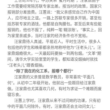
上世纪
年代，中苏关系“蜜月时期”，汪家鼎由于
50
工作需要经常陪苏联专家出差。按当时的政策，国家只
报销部分差旅费。汪蕙说：“我父亲感觉自己作为中国
人，应尽地主之谊。一路上苏联专家很多开销，甚至包
括苏联专家的酒钱，他都是自掏腰包。甚至后来有些能
报销的，他也不报了，纯粹一笔‘糊涂账’。”事实上，因
为家里亲戚多，当时汪家的经济条件也不宽裕。
汪家鼎待人真诚，平易近人。平时生活中，很多人
包括他的学生和晚辈都亲热地称呼他为“汪老头儿”。汪
家鼎烟瘾很大，一天最起码要抽一到两包烟。“文革”期
间，清华大学实验室里的学生，都知道没烟抽时就找
“汪老头儿”蹭香烟抽。
“除了我在的化工系，报哪个都行”
汪家鼎的父亲曾是数学教员，非常喜欢“平面几
何”。从初中二年级开始，他就出一些题目给汪家鼎
做。汪家鼎也尤其喜欢几何，有时为求证一个难题而废
寝忘食。
汪蕙上学时，汪家鼎从来不过问她的功课，只有初
中的平面几何除外。有时，汪家鼎还会主动问女儿：