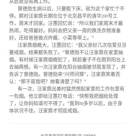
从此就没有再工作。
曾德勋生病以后，只要能下床，就为这个家忙个不
停。那时汪家鼎长期在位于北京昌平的清华
号工
200
作，周末才回家。汪蕙回忆说：“所以我们家周末才最
热闹，吃得最好。妈妈会把父亲一周的换洗衣物准备
好，还给爸爸做点炸酱、小菜等带上。”
汪家鼎烟瘾大，汪蕙回忆：“我父亲好几次信誓旦旦
要戒烟，结果都失败了。”曾德勋不让汪家鼎在家里抽
烟。有时候汪家鼎烟瘾犯了，就趁妻子不在跑到阳台上
去抽两根。有一次汪家鼎在阳台抽烟被邻居发现了，并
告诉了曾德勋。曾德勋来“兴师问罪”，汪家鼎笑着否
认：“那不是我吧？她看清楚了吗？”
有一次，汪家鼎出差时猛然想起家里的工作包里有
一包烟。他立即给汪蕙打电话：“快帮我把烟给处理
了，让你妈知道可不得了。”直到
多岁以后，由于身
80
体状况不佳，汪家鼎才彻底戒烟。
北京市海淀区清华园1号 100084