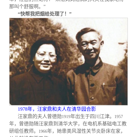
那叫个舒服啊。”
“快帮我把烟给处理了！”
1978
年，汪家鼎和夫人在清华园合影
汪家鼎的夫人曾德勋
年出生于四川江津。
1919
1957
年，曾德勋随汪家鼎到清华大学，在电机系基础电工教
研组任教师。
年，她患类风湿性关节炎卧床在家，
1966