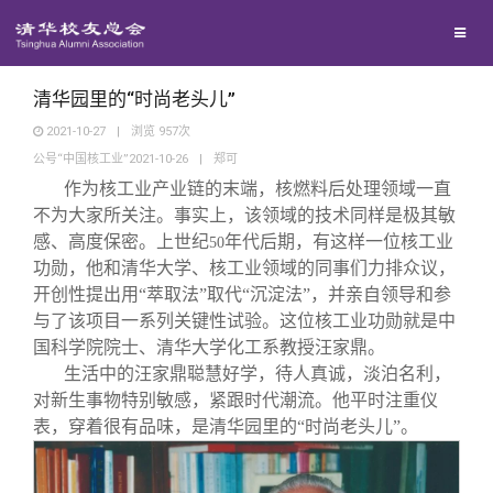
兴趣群体
捐赠方法
我要订阅
清华故事
西南联大校友会
义工计划
新媒体平台
青春风采
清华园里的“时尚老头儿”
2021-10-27
|
浏览
957
次
公号“中国核工业”2021-10-26
|
郑可
校友文苑
作为核工业产业链的末端，核燃料后处理领域一直
不为大家所关注。事实上，该领域的技术同样是极其敏
校友讲坛
感、高度保密。上世纪
年代后期，有这样一位核工业
50
功勋，他和清华大学、核工业领域的同事们力排众议，
开创性提出用“萃取法”取代“沉淀法”，并亲自领导和参
校友视界
与了该项目一系列关键性试验。这位核工业功勋就是中
国科学院院士、清华大学化工系教授汪家鼎。
校友服务
生活中的汪家鼎聪慧好学，待人真诚，淡泊名利，
对新生事物特别敏感，紧跟时代潮流。他平时注重仪
表，穿着很有品味，是清华园里的“时尚老头儿”。
校友总会
终身学习