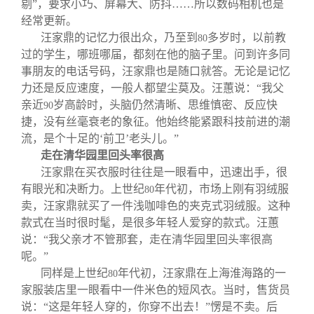
剔”，要求小巧、屏幕大、防抖……所以数码相机也是
经常更新。
汪家鼎的记忆力很出众，乃至到
多岁时，以前教
80
过的学生，哪班哪届，都刻在他的脑子里。问到许多同
事朋友的电话号码，汪家鼎也是随口就答。无论是记忆
力还是反应速度，一般人都望尘莫及。汪蕙说：“我父
亲近
岁高龄时，头脑仍然清晰、思维慎密、反应快
90
捷，没有丝毫衰老的象征。他始终能紧跟科技前进的潮
流，是个十足的‘前卫’老头儿。”
走在清华园里回头率很高
汪家鼎在买衣服时往往是一眼看中，迅速出手，很
有眼光和决断力。上世纪
年代初，市场上刚有羽绒服
80
卖，汪家鼎就买了一件浅咖啡色的夹克式羽绒服。这种
款式在当时很时髦，是很多年轻人爱穿的款式。汪蕙
说：“我父亲才不管那套，走在清华园里回头率很高
呢。”
同样是上世纪
年代初，汪家鼎在上海淮海路的一
80
家服装店里一眼看中一件米色的短风衣。当时，售货员
说：“这是年轻人穿的，你穿不出去！”愣是不卖。后