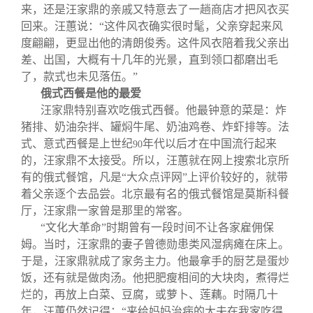
来，还是汪家鼎的亲戚又特意去了一趟商店才把风衣买
回来。汪蕙说：“这件风衣确实很时髦，父亲穿起来风
度翩翩，更显出他的清朗俊秀。这件风衣陪着我父亲出
差、出国，大概有十几年的光景，直到领口都磨出毛
了，款式也未见落伍。”
俄式西餐是他的最爱
汪家鼎特别喜欢吃俄式西餐。他最钟意的菜是：炸
猪排、奶油杂拌、罐焖牛尾、奶油鸡卷、炸虾排等。法
式、意式西餐是上世纪
年代以后才在中国流行起来
90
的，汪家鼎不太接受。所以，汪蕙就在网上搜索北京所
有的俄式餐馆，凡是“大众点评网”上评价较好的，就带
着父亲逐个去品尝。北京最有名的俄式餐馆是莫斯科餐
厅，汪家鼎一家曾是那里的常客。
“文化大革命”时期曾有一段时间不让各家雇佣保
姆。当时，汪家鼎的妻子曾德勋患类风湿病瘫在床上。
于是，汪家鼎就成了家务主力。他最拿手的厨艺是蛋炒
饭，还有就是做肉汤。他把肥瘦相间的大块肉，煮得烂
烂的，再放上白菜、豆腐，或萝卜、莲藕。时隔几十
年，汪蕙仍然记得：“来给妈妈治病的大夫在我家吃得