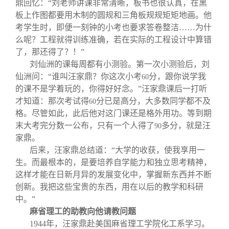
鼎回忆：“刘老师讲课非常清晰，板书也很认真，在黑
板上作图都要用木制的圆规和三角板规规矩矩地画。他
考学生时，即便一刻钟的小考也要求答卷整洁……为什
么呢？工程就得训练准确，若在实际的工程设计中算错
了，那还得了？！”
刘仙洲的课每周都有小测验。第一次小测验后，刘
仙洲问：“谁叫汪家鼎？你这次小考
分，跟你说学我
60
的课不是学着玩的，你得好好念。”汪家鼎课后一打听
才知道：那次考试得
分已是高分，大多数同学都不及
60
格。尽管如此，此后他对这门课还是格外用功。等到期
末大考完分数一公布，只有一个人得了
多分，就是汪
90
家鼎。
后来，汪家鼎总结道：“大学的收获，使我享用一
生。而最根本的，是要培养自学能力和独立思考精神，
这样才能在日新月异的发展变化中，掌握新东西并不断
创新。我把这些宝贵的东西，用在以后的教学和科研
中。”
麻省理工的助教向他请教问题
1944
年，汪家鼎赴美国麻省理工学院化工系学习。