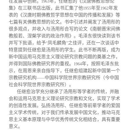
在发展中创新。
年，任继愈的《汉唐佛教思想论
1963
集》在三联书店出版，此书汇集了他
年至
年发
1955
1962
表的《汉唐时期佛教哲学思想在中国的传播和发展》等
七篇有关佛教思想的论文。书中引述并阐发了汤用彤的
很多观点，并收入与汤用彤合写的论文《南朝晋宋间佛
教般若、涅槃学说的政治作用》。毛泽东很快读到该书
并写下批语，给予
凤毛麟角
之佳评，还在一次谈话中
“
”
特意提到任继愈是汤用彤的学生。此书不断再版，成为
新中国运用马克思主义理论研究宗教问题的奠基之作，
并得到国际佛教研究界的重视。
年，按照毛泽东批
1964
示，在周恩来亲自指导下，任继愈组建起新中国第一个
宗教研究机构
中国科学院世界宗教研究所（今中国
——
社会科学院世界宗教研究所）。
任继愈治学充分继承了汤用彤等学者的传统，并融
会和运用马克思主义理论研究宗教和文化，实现了学术
的创造性发展。弘扬汤用彤、任继愈等前辈学者的爱国
主义学术传统，对于我们传承发展中国文化，推动马克
思主义基本原理与中华优秀传统文化相结合，具有重要
意义。