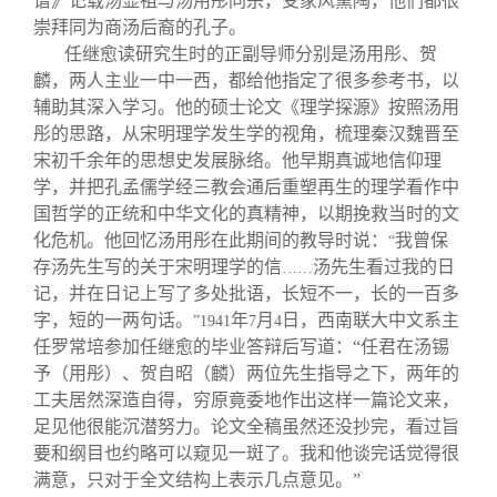
谱》记载汤显祖与汤用彤同宗，受家风熏陶，他们都很
崇拜同为商汤后裔的孔子。
任继愈读研究生时的正副导师分别是汤用彤、贺
麟，两人主业一中一西，都给他指定了很多参考书，以
辅助其深入学习。他的硕士论文《理学探源》按照汤用
彤的思路，从宋明理学发生学的视角，梳理秦汉魏晋至
宋初千余年的思想史发展脉络。他早期真诚地信仰理
学，并把孔孟儒学经三教会通后重塑再生的理学看作中
国哲学的正统和中华文化的真精神，以期挽救当时的文
化危机。他回忆汤用彤在此期间的教导时说：
我曾保
“
存汤先生写的关于宋明理学的信
汤先生看过我的日
……
记，并在日记上写了多处批语，长短不一，长的一百多
字，短的一两句话。
年
月
日，西南联大中文系主
”1941
7
4
任罗常培参加任继愈的毕业答辩后写道：“任君在汤锡
予（用彤）、贺自昭（麟）两位先生指导之下，两年的
工夫居然深造自得，穷原竟委地作出这样一篇论文来，
足见他很能沉潜努力。论文全稿虽然还没抄完，看过旨
要和纲目也约略可以窥见一斑了。我和他谈完话觉得很
满意，只对于全文结构上表示几点意见。”