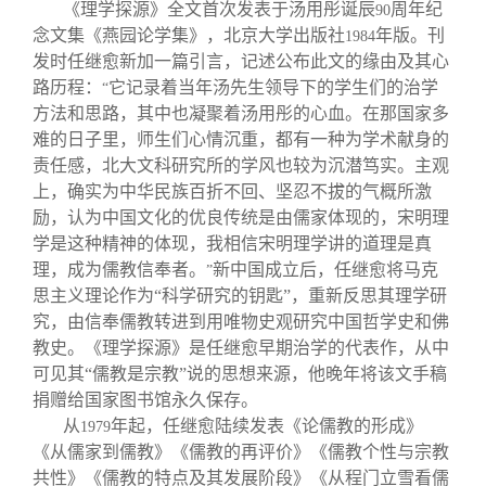
《理学探源》全文首次发表于汤用彤诞辰
周年纪
90
念文集《燕园论学集》，北京大学出版社
年版。刊
1984
发时任继愈新加一篇引言，记述公布此文的缘由及其心
路历程：
它记录着当年汤先生领导下的学生们的治学
“
方法和思路，其中也凝聚着汤用彤的心血。在那国家多
难的日子里，师生们心情沉重，都有一种为学术献身的
责任感，北大文科研究所的学风也较为沉潜笃实。主观
上，确实为中华民族百折不回、坚忍不拔的气概所激
励，认为中国文化的优良传统是由儒家体现的，宋明理
学是这种精神的体现，我相信宋明理学讲的道理是真
理，成为儒教信奉者。
新中国成立后，任继愈将马克
”
思主义理论作为“科学研究的钥匙”，重新反思其理学研
究，由信奉儒教转进到用唯物史观研究中国哲学史和佛
教史。《理学探源》是任继愈早期治学的代表作，从中
可见其“儒教是宗教”说的思想来源，他晚年将该文手稿
捐赠给国家图书馆永久保存。
从
年起，任继愈陆续发表《论儒教的形成》
1979
《从儒家到儒教》《儒教的再评价》《儒教个性与宗教
共性》《儒教的特点及其发展阶段》《从程门立雪看儒