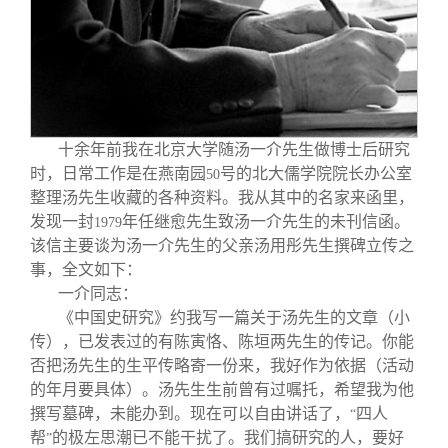
十余年前我在北京大学随汤一介先生做博士后研究
时，日常工作是在燕南园
号的北大儒学院院长办公室
50
整理汤先生收藏的各种资料。我从其中的名家来函里，
发现一封
年任继愈先生致汤一介先生的未刊信函。
1979
该信主要谈为汤一介先生的父亲汤用彤先生撰碑立传之
事，全文如下：
一介同志：
《中国史研究》约我写一篇关于汤先生的文章（小
传），已发表过的有陈寅恪、陈垣两先生的传记。你能
否把汤先生的生平传略寄一份来，我好作为依据（活动
的年月要具体）。汤先生生前曾有过嘱托，希望我为他
撰写墓碑，未能办到。现在可以自由讲话了，
四人
“
帮
的极左思潮已不能干扰了。我们搞研究的人，要好
”