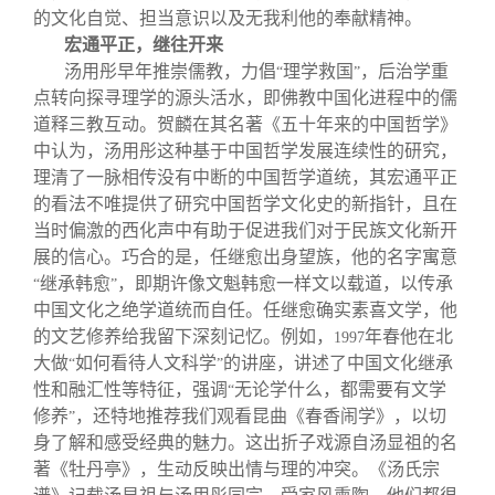
的文化自觉、担当意识以及无我利他的奉献精神。
宏通平正，继往开来
汤用彤早年推崇儒教，力倡
理学救国
，后治学重
“
”
点转向探寻理学的源头活水，即佛教中国化进程中的儒
道释三教互动。贺麟在其名著《五十年来的中国哲学》
中认为，汤用彤这种基于中国哲学发展连续性的研究，
理清了一脉相传没有中断的中国哲学道统，其宏通平正
的看法不唯提供了研究中国哲学文化史的新指针，且在
当时偏激的西化声中有助于促进我们对于民族文化新开
展的信心。巧合的是，任继愈出身望族，他的名字寓意
继承韩愈
，即期许像文魁韩愈一样文以载道，以传承
“
”
中国文化之绝学道统而自任。任继愈确实素喜文学，他
的文艺修养给我留下深刻记忆。例如，
年春他在北
1997
大做
如何看待人文科学
的讲座，讲述了中国文化继承
“
”
性和融汇性等特征，强调
无论学什么，都需要有文学
“
修养
，还特地推荐我们观看昆曲《春香闹学》，以切
”
身了解和感受经典的魅力。这出折子戏源自汤显祖的名
著《牡丹亭》，生动反映出情与理的冲突。《汤氏宗