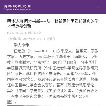
兴趣群体
捐赠方法
我要订阅
清华故事
西南联大校友会
义工计划
新媒体平台
青春风采
明体达用 固本兴新——从一封新见信函看任继愈的学
术传承与创新
2024-03-05
|
浏览
608
次
校友文苑
《光明日报》2024年03月04日
|
赵建永
学人小传
校友讲坛
任继愈（
），山东平原人，哲学家、宗教
1916—2009
学家、历史学家。
年研究生毕业于西南联大，后任
1941
教于西南联大、北京大学。
年至
年，任中国科
1964
1985
校友视界
学院世界宗教研究所（今中国社会科学院世界宗教研究
所）所长，此后任该所名誉所长。
年至
年，任
1987
2005
校友服务
国家图书馆馆长，随后任该馆名誉馆长直至逝世。曾兼
任中国哲学史学会会长等职。著有《汉唐佛教思想论
集》《中国哲学史论》《老子绎读》等，主要论著收入
校友总会
终身学习
十卷本《任继愈文集》（国家图书馆出版社
年
2014
版）。