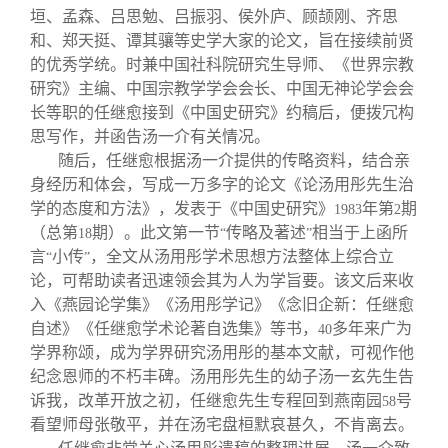
垣、孟森、吕思勉、吕振羽、侯外庐、顾颉刚、齐思
和、郑天挺、谭其骧等史学大家的论文，旨在接续前贤
的优秀学统。时兼中国社科院研究生导师、《世界宗教
研究》主编、中国宗教学学会会长、中国无神论学会会
长等职的任继愈接到《中国史研究》约稿后，便拨冗构
思写作，并函告汤一介有关情况。
随后，任继愈根据汤一介提供的传略资料，结合亲
身经历和体会，写成一万多字的论文《论汤用彤先生治
学的态度和方法》，发表于《中国史研究》
年第
期
1983
2
（总第
期）。此文第一节
传略及著述
相当于上函所
18
“
”
言
小传
，全文从汤用彤学术思想方法整体上综合立
“
”
论，可帮助读者迅速领会其为人为学旨要。该文后来收
入《燕园论学集》《汤用彤学记》《念旧企新：任继愈
自述》《任继愈学术论著自选集》等书，
多年来广为
40
学界称颂，成为学界研究汤用彤的基本文献，可视作他
纪念恩师的不朽丰碑。汤用彤先生的幼子汤一玄先生告
诉我，改革开放之初，任继愈先生专程回到燕南园
号
58
看望师母张敬平，并在汤宅盘桓默哀甚久，不肯离去。