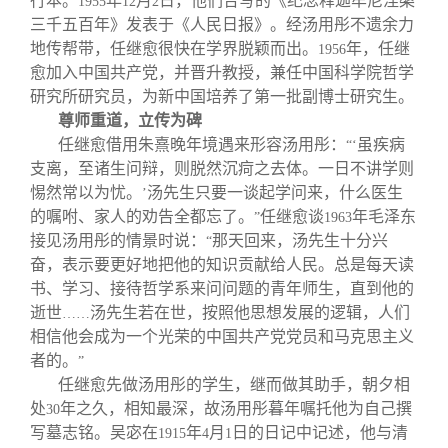
行本。
年
月
日，他们合写的《纪念释迦牟尼涅槃
1955
12
2
三千五百年》发表于《人民日报》。经汤用彤不遗余力
地传帮带，任继愈很快在学界脱颖而出。
年，任继
1956
愈加入中国共产党，并晋升教授，兼任中国科学院哲学
研究所研究员，为新中国培养了第一批副博士研究生。
尊师重道，立传为碑
任继愈借用朱熹晚年境遇来形容汤用彤：
虽疾病
“‘
支离，至诸生问辩，则脱然沉疴之去体。一日不讲学则
惕然常以为忧。
汤先生只要一谈起学问来，什么医生
’
的嘱咐、家人的劝告全都忘了。
任继愈谈
年毛泽东
”
1963
接见汤用彤的情景时说：
那天回来，汤先生十分兴
“
奋，表示要更好地把他的知识贡献给人民。总是每天读
书、学习、接待哲学系来问问题的青年师生，直到他的
逝世
汤先生若在世，按照他思想发展的逻辑，人们
……
相信他会成为一个光荣的中国共产党党员和马克思主义
者的。
”
任继愈先做汤用彤的学生，继而做其助手，朝夕相
处
年之久，相知最深，故汤用彤暮年嘱托他为自己撰
30
写墓志铭。吴宓在
年
月
日的日记中记述，他与清
1915
4
1