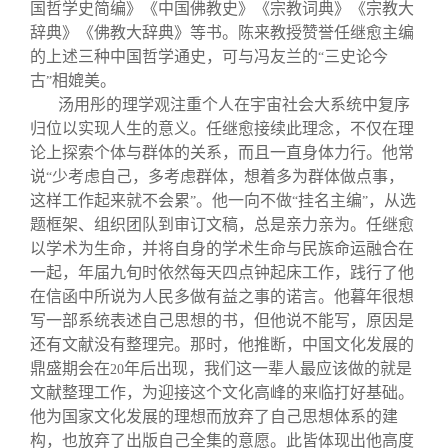
国哲学史简编》《中国佛教史》《宗教词典》《宗教大
辞典》《佛教大辞典》等书。陈来教授赞誉任继愈主编
的上述三种中国哲学通史，可与冯友兰的
三史论今
“
古
相媲美。
”
汤用彤的理学观注重个人在宇宙社会大系统中复序
归位以实现人生的意义。任继愈接续此理念，不仅在理
论上探索个体与群体的关系，而且一直身体力行。他常
说
少考虑自己，多考虑群体，想着多为群体做点事，
“
这样工作起来就不会累
。他一向不做
挂名主编
，从选
”
“
”
题框架、组织团队到审订文稿，总是亲力亲为。任继愈
以学术为生命，并将自身的学术生命与民族命运融合在
一起，年届九旬时依然每天四点钟起床工作，践行了他
在信函中所说为人民多做有益之事的诺言。他暮年很想
写一部系统表述自己思想的书，但他说不能写，原因是
还有文献没有整理完。那时，他推断，中国文化发展的
鼎盛期会在
年后出现，我们这一辈人最应该做的就是
20
文献整理工作，为迎接这个文化高峰的来临打好基础。
他为国家文化发展的理想而放弃了自己思想体系的建
构，也放弃了出版自己全集的意愿。此皆体现出他高度