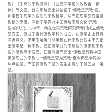
教》《朱熹的宗教感情》《白鹿洞学规的政教合一精
神》等文章，首次系统提出并论证了
儒教是宗教
说，
“
”
判定程朱理学的性质为宗教哲学，从而把理学研究推进
到新的高度，深化了学界对中国传统思想文化
宗教
“
性
的认识。
年，他在世界宗教研究所专门成立儒教
”
1979
研究室，促成了当代儒教学科的成立，在儒学史上具有
深远意义。汤用彤哈佛时期手稿在跨宗教比较中率先指
出儒学是一种宗教，还把儒学分为思想性的儒家和宗教
性的儒教两个层面，任继愈进而提出“儒教是具有中国
民族形式的宗教”。“儒教是否为宗教”至今仍是学界的
热点论题，而回顾儒教问题的发生史有助于解答这一难
题。