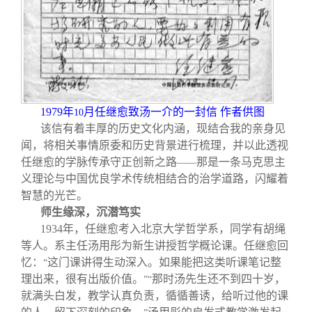
1979
年
月任继愈致汤一介的一封信 作者供图
10
该信有着丰厚的历史文化内涵，现结合我的亲身见
闻，将相关事情原委和历史背景进行梳理，并以此透视
任继愈的学脉传承守正创新之路
那是一条马克思主
——
义理论与中国优良学术传统相结合的治学道路，闪耀着
智慧的光芒。
师生缘深，沉潜笃实
1934
年，任继愈考入北京大学哲学系，同学有胡绳
等人。系主任汤用彤为新生讲授哲学概论课。任继愈回
忆：
这门课讲得生动深入。如果能把这类听课笔记整
“
理出来，很有出版价值。
那时汤先生还不到四十岁，
”“
就满头白发，教学认真负责，循循善诱，给听过他的课