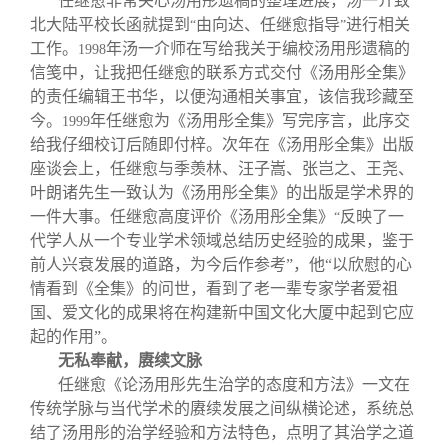
任继愈非常关心汤用彤遗稿的整理进展，汤一介致
北大陆平校长函就提到
由向达、任继愈指导
进行相关
“
”
工作。
年汤一介师在写给我关于编校汤用彤遗稿的
1998
信笺中，让我把任继愈的联系方式交付《汤用彤全集》
的责任编辑王书华，以便沟通相关事宜，该信我珍藏至
今。
年任继愈为《汤用彤全集》写完序言，此序交
1999
给我仔细校订后随即付梓。次年在《汤用彤全集》出版
座谈会上，任继愈与季羡林、汪子嵩、张岂之、王尧、
叶朗诸先生一致认为《汤用彤全集》的出版是学术界的
一件大事。任继愈高度评价《汤用彤全集》
反映了一
“
代学人从一个专业学术领域总结历史经验的成果，鉴于
前人兴衰发展的道路，为今后作参考”，他“以欣慰的心
情看到《全集》的问世，看到了老一辈专家学者爱祖
国、爱文化的成果将在构建新中国文化大厦中起到它应
起的作用”。
无私奉献，赓续文脉
任继愈《论汤用彤先生治学的态度和方法》一文在
传统学脉与当代学术的赓续发展之间纵横论述，系统总
结了汤用彤的治学经验和方法特色，点明了其治学之道