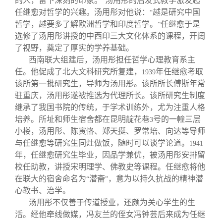
的人，留下深刻的印象。
汤用彤的启发式教学激发起
”
任继愈对哲学的兴趣。汤用彤对他说：
越是研究中国
“
哲学，越要多了解欧洲哲学和印度哲学。
任继愈于是
”
选修了汤用彤讲授的中西印三大文化体系的课程，开阔
了视野，奠定了厚实的学养基础。
西南联大组建后，汤用彤担任哲学心理教育系主
任。他促成了北大文科研究所复建，
年任继愈考取
1939
该所第一批研究生，导师为汤用彤。该所所长傅斯年常
驻重庆，汤用彤遂被推选为代理所长。该所研究生制度
继承了我国书院的传统，于学术训练外，尤为注重人格
培养。所址和师生宿舍都在昆明靛花巷
号的一幢三层
3
小楼，汤用彤、陈寅恪、郑天挺、罗常培、向达等导师
与任继愈等研究生同灶做饭，随时可以谈学论道。
1941
年，任继愈研究生毕业，因品学兼优，被汤用彤安排留
校任助教，讲授宋明理学、佛教史等课程。任继愈将他
在联大的宿舍命名为
潜斋
，意为以持久抗战的精神潜
“
”
心教书、治学。
汤用彤不仅善于传道授业，还颇为关心学生的生
活。经他牵线做媒，冯友兰的侄女冯钟芸后来成为任继