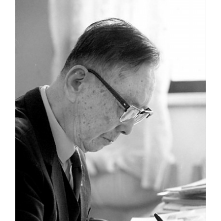
关闭
信息化服务
总会简介
三创大赛
会长致辞
实用信息
总会章程
理事会名单
制度法规
联系我们