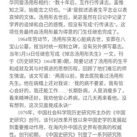
华同窗汤用彤相约：
数十年后，互作行传诔志。盖惟
“
知之深，始能言之切也。
诔
是叙述逝者生平志业以表
”“
”
哀悼的文体。汤用彤去世后，吴宓虽然在日记中记录了
学界的追悼和自己的感慨，但没有写成
行传诔志
。这
“
”
项任务最终由汤用彤最为得意的门生任继愈完成了。
1964
年劳动节，汤用彤突发心脏病去世，安葬在八
宝山公墓，按当时统一规制立碑，没有另外撰写墓志。
当年
月
日任继愈写成《悼念汤用彤先生》一文，刊
5
14
于《历史研究》
年第
期，简要记述了汤用彤的生平
1964
3
和成就及其与时俱进的思想历程，回顾了他们难忘的师
生情谊。该文写道：
两周以前，曾去医院看过汤用彤
“
先生。他在病榻上还对我说：
我的病不要紧，我有信
‘
心会好的，我还能工作
长期卧病，人是消瘦多了，
……’
看来精神还好，我劝他安心养病，过几天再来看他。没
有想到，这次见面竟成永诀
!”
1979
年，中国社会科学院历史研究所主办的《中国
史研究》创刊，该刊对改革开放以来中国史学的发展起
到重要推动作用，在海内外中国古史界有很高的权威
性。创刊初期，《中国史研究》刊登了一系列研究陈