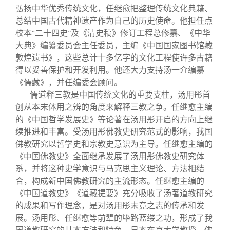
弘扬中华优秀传统文化，任继愈把整理传统文化典籍、
总结中国古代精神遗产作为自己的历史使命。他担任点
校本
二十四史
及《清史稿》修订工程总修纂、《中华
“
”
大典》编纂委员会主任委员，主编《中国国家图书馆藏
敦煌遗书》，这些总计十多亿字的文化工程使许多古籍
得以妥善保护和开发利用。他还大力支持汤一介编纂
《儒藏》，并任编委会顾问。
儒道释三教是中国传统文化的重要支柱，汤用彤首
创从本末体用之辨的角度来解释三教之争。任继愈主编
的《中国哲学发展史》等论著在汤用彤开启的方向上继
续推进和丰富。受汤用彤佛教史研究范式的影响，我国
佛教研究以哲学史和宗教史意识为主导。任继愈主编的
《中国佛教史》全面继承发展了汤用彤佛教史研究体
系，并将这种史学意识与马克思主义理论、方法相结
合，构成新中国佛教研究的主流形态。任继愈主编的
《中国道教史》《道藏提要》充分吸收了汤著道教研究
的成果和写作理念，是对汤用彤未竟之志的传承和发
展。汤用彤、任继愈等前辈的筚路蓝缕之功，形成了我