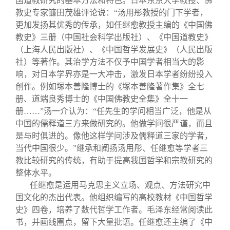
国道教研究的基本方法和特色。日本东京大学教授、佛
教史专家镰田茂雄评论说：“汤用彤教授的门下学者，
更加发扬其优秀的传承，如任继愈教授主编的《中国佛
教史》三册（中国社会科学出版社）、《中国道教史》
（上海人民出版社）、《中国哲学发展史》（人民出版
社）等著作。其治学方法不仅予中国学者相当大的影
响，对日本学界亦是一大冲击，激发日本学者纷纷投入
创作。例如塚本善隆博士的《塚本善隆著作集》全七
册、道端良秀博士的《中国佛教史全集》全十一
册……”汤一介认为：“任先生的学问相当广泛，他是从
中国的儒释道三方来做研究的。他做学问很严谨，而且
是与时俱进的。像他这样学问涉及儒释道三家的学者，
当代中国很少。”继承和阐扬汤用彤、任继愈等学者三
教比较研究的传统，有助于提高我国哲学和宗教研究的
整体水平。
任继愈是运用马克思主义立场、观点、方法研究中
国文化的杰出代表。他组织编写的高校教材《中国哲学
史》四卷，培养了数代哲学工作者。毛泽东经常阅读此
书，并画线圈点，留下大量批语。任继愈还主编了《中