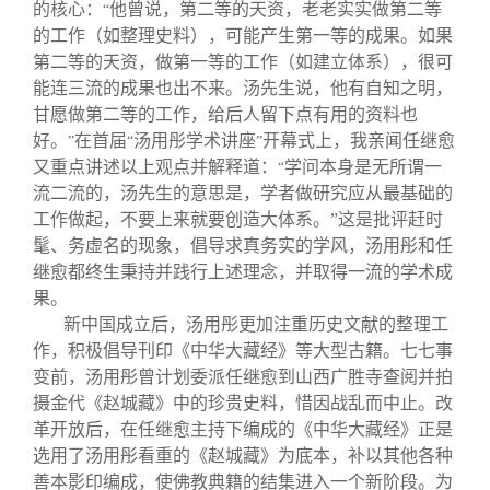
的核心：
他曾说，第二等的天资，老老实实做第二等
“
的工作（如整理史料），可能产生第一等的成果。如果
第二等的天资，做第一等的工作（如建立体系），很可
能连三流的成果也出不来。汤先生说，他有自知之明，
甘愿做第二等的工作，给后人留下点有用的资料也
好。
在首届
汤用彤学术讲座
开幕式上，我亲闻任继愈
”
“
”
又重点讲述以上观点并解释道：
学问本身是无所谓一
“
流二流的，汤先生的意思是，学者做研究应从最基础的
工作做起，不要上来就要创造大体系。”这是批评赶时
髦、务虚名的现象，倡导求真务实的学风，汤用彤和任
继愈都终生秉持并践行上述理念，并取得一流的学术成
果。
新中国成立后，汤用彤更加注重历史文献的整理工
作，积极倡导刊印《中华大藏经》等大型古籍。七七事
变前，汤用彤曾计划委派任继愈到山西广胜寺查阅并拍
摄金代《赵城藏》中的珍贵史料，惜因战乱而中止。改
革开放后，在任继愈主持下编成的《中华大藏经》正是
选用了汤用彤看重的《赵城藏》为底本，补以其他各种
善本影印编成，使佛教典籍的结集进入一个新阶段。为