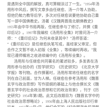
是遇到全中国的解放，真可算糊涂过了一生。
年汤
”1954
用彤中风后，撰写文章多由任继愈、汤一介等人协助，
但他仍勉力教导后学，多次对任继愈说要他协助自己重
写一部中国佛教史。汤著《汉魏两晋南北朝佛教史》
年由中华书局再版，任继愈参与了修订，并撰《重
1955
印后记》。
年我编校《汤用彤全集》时曾问汤一介
1997
师：“《重印后记》为何未收录其中？”汤师答道：
“《重印后记》是任继愈执笔写成，虽经家父审定，但
合作之文暂不收入初版《全集》，等续编时再收。”我
现已遵师嘱将之收进续编中的《汤用彤全集》。
汤用彤与任继愈共同署名的著述较多，多发表在汤
用彤参与创办的《哲学研究》《历史研究》《北京大学
学报》等刊物。合作撰著时，汤用彤常将任继愈的名字
列在自己前面，甘为人梯。任继愈在参考汤用彤《魏晋
玄学与政治思想》写作提纲的基础上与他合撰长文《魏
晋玄学中的社会政治思想和它的政治背景》，刊于《历
史研究》
年第
期。此文后改题目为《魏晋玄学中的
1954
3
社会政治思想略论》，
年由上海人民出版社印行单
1956