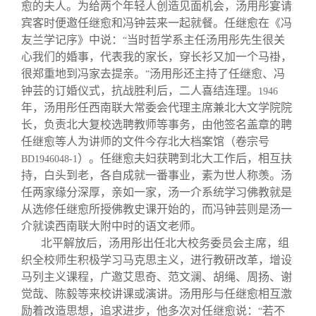
愈的夫人。为给两个年轻人创造见面机会，汤用彤宴请
宾客时便邀任继愈和冯钟芸来一起就餐。任继愈在《冯
友兰学记序》中说：
当时哲学系主任汤用彤先生很关
“
心我们的婚事，代表我的家长，穿长衫又加一个马褂，
很郑重地到冯家去提亲。
汤用彤还主持了任继愈、冯
”
钟芸的订婚仪式，抗战胜利后，二人喜结连理。
1946
年，汤用彤任西南联大常委会代理主席兼北大文学院院
长，负责北大复校选聘教师等事务，由他签名盖章的聘
任继愈等人为讲师的文件今存北大档案馆（卷宗号
）。任继愈夫妇获聘到北大工作后，相互扶
BD1946048-1
持，白头到老，各自成就一番事业，素为世人称羡。汤
任两家缘分深厚，亲如一家，汤一介系统学习佛教就是
从选修任继愈所授佛教史课开始的，而冯钟芸则是汤一
介就读西南联大附中时的语文老师。
北平解放后，汤用彤出任北大校务委员会主席，组
织全校师生积极学习马克思主义，进行教研改革，增设
马列主义课程，广邀艾思奇、范文澜、胡绳、周扬、谢
觉哉、陈毅等来校讲课或演讲。汤用彤与任继愈相互激
励着改造思想，追求进步，他多次对任继愈说：
若不
“