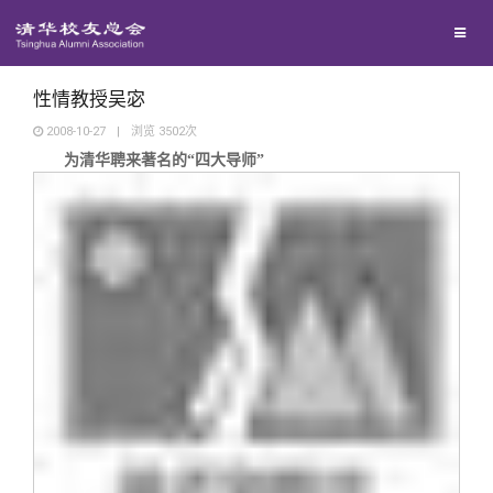
兴趣群体
捐赠方法
我要订阅
清华故事
西南联大校友会
义工计划
新媒体平台
青春风采
性情教授吴宓
2008-10-27
|
浏览
3502
次
为清华聘来著名的
“
四大导师
”
校友文苑
校友讲坛
校友视界
校友服务
校友总会
终身学习