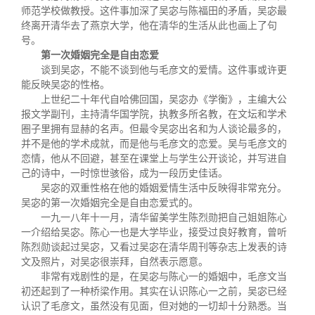
师范学校做教授。这件事加深了吴宓与陈福田的矛盾，吴宓最
终离开清华去了燕京大学，他在清华的生活从此也画上了句
号。
第一次婚姻完全是自由恋爱
谈到吴宓，不能不谈到他与毛彦文的爱情。这件事或许更
能反映吴宓的性格。
上世纪二十年代自哈佛回国，吴宓办《学衡》，主编大公
报文学副刊，主持清华国学院，执教多所名教，在文坛和学术
圈子里拥有显赫的名声。但最令吴宓出名和为人谈论最多的，
并不是他的学术成就，而是他与毛彦文的恋爱。吴与毛彦文的
恋情，他从不回避，甚至在课堂上与学生公开谈论，并写进自
己的诗中，一时惊世骇俗，成为一段历史佳话。
吴宓的双重性格在他的婚姻爱情生活中反映得非常充分。
吴宓的第一次婚姻完全是自由恋爱式的。
一九一八年十一月，清华留美学生陈烈勋把自己姐姐陈心
一介绍给吴宓。陈心一也是大学毕业，接受过良好教育，曾听
陈烈勋谈起过吴宓，又看过吴宓在清华周刊等杂志上发表的诗
文及照片，对吴宓很崇拜，自然表示愿意。
非常有戏剧性的是，在吴宓与陈心一的婚姻中，毛彦文当
初还起到了一种桥梁作用。其实在认识陈心一之前，吴宓已经
认识了毛彦文，虽然没有见面，但对她的一切却十分熟悉。当