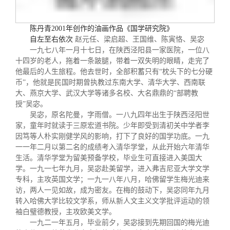
关闭
信息化服务
总会简介
陈丹青
2001
年创作的油画作品
《国学研究院》
三创大赛
会长致辞
自左至右依次
赵元任、梁启超、王国维、陈寅恪、吴宓
一九七八年一月十七日，在陕西泾阳县一家医院，一位八
十四岁的老人，拖着一条跛腿，带着一双失明的眼睛，走完了
实用信息
总会章程
他最后的人生旅程。他去世时，全部积蓄只有
“
枕头下的七分硬
币
”
，他就是民国时期曾执教过东南大学、清华大学、西南联
大、燕京大学、武汉大学等诸多名校、大名鼎鼎的
“
部聘教
理事会名单
授
”
吴宓。
吴宓，原名陀曼，字雨僧。一八九四年出生于陕西泾阳世
家，童年时就读于三原宏道书院。少年即受到清初关中学者李
制度法规
因笃等人朴实刚健学风的影响，打下了良好的国学功底。一九
一一年二月以第二名的成绩考入清华学堂，从此开始六年清华
生活。清华学堂为留美预备学校，毕业生可直接进入美国大
联系我们
学。一九一七年九月，吴宓赴美留学，进入弗吉尼亚大学文学
专科，主攻英国文学；一九一八年八月，哈佛留学生梅光迪来
访，两人一见如故，成为密友。在梅的鼓动下，吴宓同年九月
转入哈佛大学比较文学系，师从新人文主义文学批评运动的领
袖白璧德教授，主攻欧美文学。
一九二一年五月，毕业前夕，吴宓接到先期回国的梅光迪