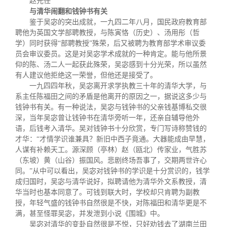
赵元任
与清华闹翻和钱钟书有关
鉴于吴宓的突出成就，一九四二年八月，国民政府教育部
聘他为英国文学部聘教授，与陈寅恪（历史）、汤用彤（哲
学）同时获得
“
部聘教授
”
殊荣，后又被聘为教育部学术审议委
员会审议委员。这是对吴宓学术成就的一种肯定。能与他所景
仰的陈、汤二人一起获此殊荣，吴宓感到十分光荣，所以虽然
有人建议他拒绝这一荣誉，但他还是接受了。
一九四四年秋，吴宓离开求学执教三十年的清华大学，与
系主任陈福田之间的矛盾是他离开的原因之一，据说这多少与
钱钟书有关。有一种说法，吴宓与钱钟书的父亲钱基博私交很
深，当年吴宓曾让钱钟书在清华旁听一年，还亲自辅导他外
语，后钱考入清华。吴对钱钟书十分欣赏，专门写诗称赞钱的
才华：
“
才情学识谁兼具？新旧中西子竟通。大器能成由早慧，
人谋有补赖天工。源深顾（亭林）赵（瓯北）传家业，气胜苏
（东坡）黄（山谷）振国风。悲剧终场吾事了，交期两世许心
同。
”
从中可以看出，吴宓对钱钟书的学识是十分赏识的，钱学
成归国时，吴宓与清华说好，拟聘请他为清华外文系教授，清
华当时也基本同意了。可钱到联大时，学校却只肯聘为副教
授，年轻气盛的钱钟书自然很是不快，对陈福田和清华更是不
满，甚至怪罪吴宓，并发泄到小说《围城》中。
吴宓对清华的变卦自然很是不悦，只好劝钱去了湖南兰田