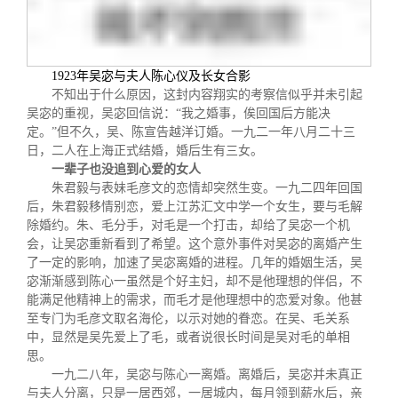
1923
年吴宓与夫人陈心仪及长女合影
不知出于什么原因，这封内容翔实的考察信似乎并未引起
吴宓的重视，吴宓回信说：
“
我之婚事，俟回国后方能决
定。
”
但不久，吴、陈宣告越洋订婚。一九二一年八月二十三
日，二人在上海正式结婚，婚后生有三女。
一辈子也没追到心爱的女人
朱君毅与表妹毛彦文的恋情却突然生变。一九二四年回国
后，朱君毅移情别恋，爱上江苏汇文中学一个女生，要与毛解
除婚约。朱、毛分手，对毛是一个打击，却给了吴宓一个机
会，让吴宓重新看到了希望。这个意外事件对吴宓的离婚产生
了一定的影响，加速了吴宓离婚的进程。几年的婚姻生活，吴
宓渐渐感到陈心一虽然是个好主妇，却不是他理想的伴侣，不
能满足他精神上的需求，而毛才是他理想中的恋爱对象。他甚
至专门为毛彦文取名海伦，以示对她的眷恋。在吴、毛关系
中，显然是吴先爱上了毛，或者说很长时间是吴对毛的单相
思。
一九二八年，吴宓与陈心一离婚。离婚后，吴宓并未真正
与夫人分离，只是一居西郊，一居城内，每月领到薪水后，亲