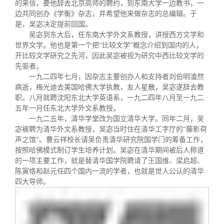
的来信，要他辞去北京高师的聘约，到东南大学一边教书，一
边共同创办《学衡》杂志，并希望他来做杂志的总编辑。于
是，吴宓决定提前回国。
吴宓到东大后，任东南大学外文系教授，讲授西方文学和
世界文学。他也是第一个把
“
比较文学
”
概念介绍到国内的人，
开比较文学研究之先河，因此吴宓被视为研究中西比较文学的
先驱者。
一九二四年七月，因杂志主要创办人和支持者刘伯明溘然
病逝，梅光迪去美国哈佛大学执教，友人星散，吴宓遂辞去教
职。八月就聘沈阳东北大学英语系，一九二四年八月至一九二
五年一月任东北大学外文系教授。
一九二五年，清华学堂改为国立清华大学。同年二月，吴
宓被聘为清华外文系教授，吴宓当时住在清华工字厅的
“
藤影荷
声之馆
”
。曹云祥校长请吴负责清华研究院国学门的筹备工作，
按照哈佛模式制订学生培养计划。吴宓在清华期间被后人称道
的一项主要工作，就是替清华国学院聘请了王国维、梁启超、
陈寅恪和赵元任四个国内一流的学者，也就是世人公认的清华
四大导师。