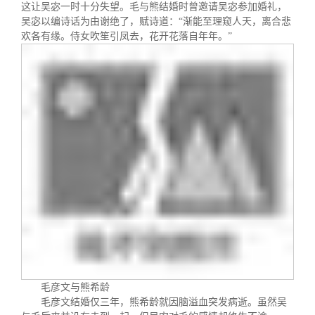
这让吴宓一时十分失望。毛与熊结婚时曾邀请吴宓参加婚礼，
吴宓以编诗话为由谢绝了，赋诗道：
“
渐能至理窥人天，离合悲
欢各有缘。侍女吹笙引凤去，花开花落自年年。
”
毛彦文与熊希龄
毛彦文结婚仅三年，熊希龄就因脑溢血突发病逝。虽然吴