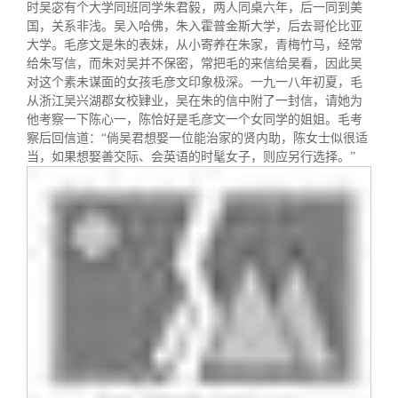
时吴宓有个大学同班同学朱君毅，两人同桌六年，后一同到美
国，关系非浅。吴入哈佛，朱入霍普金斯大学，后去哥伦比亚
大学。毛彦文是朱的表妹，从小寄养在朱家，青梅竹马，经常
给朱写信，而朱对吴并不保密，常把毛的来信给吴看，因此吴
对这个素未谋面的女孩毛彦文印象极深。一九一八年初夏，毛
从浙江吴兴湖郡女校肄业，吴在朱的信中附了一封信，请她为
他考察一下陈心一，陈恰好是毛彦文一个女同学的姐姐。毛考
察后回信道：
“
倘吴君想娶一位能治家的贤内助，陈女士似很适
当，如果想娶善交际、会英语的时髦女子，则应另行选择。
”