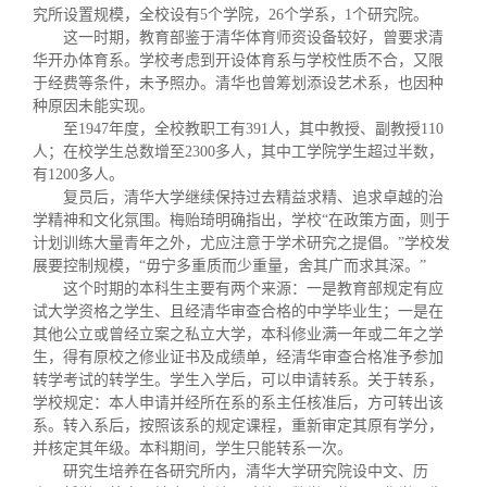
究所设置规模，全校设有
5
个学院，
26
个学系，
1
个研究院。
这一时期，教育部鉴于清华体育师资设备较好，曾要求清
华开办体育系。学校考虑到开设体育系与学校性质不合，又限
于经费等条件，未予照办。清华也曾筹划添设艺术系，也因种
种原因未能实现。
至
1947
年度，全校教职工有
391
人，其中教授、副教授
110
人；在校学生总数增至
2300
多人，其中工学院学生超过半数，
有
1200
多人。
复员后，清华大学继续保持过去精益求精、追求卓越的治
学精神和文化氛围。梅贻琦明确指出，学校“在政策方面，则于
计划训练大量青年之外，尤应注意于学术研究之提倡。”学校发
展要控制规模，“毋宁多重质而少重量，舍其广而求其深。”
这个时期的本科生主要有两个来源：一是教育部规定有应
试大学资格之学生、且经清华审查合格的中学毕业生；一是在
其他公立或曾经立案之私立大学，本科修业满一年或二年之学
生，得有原校之修业证书及成绩单，经清华审查合格准予参加
转学考试的转学生。学生入学后，可以申请转系。关于转系，
学校规定：本人申请并经所在系的系主任核准后，方可转出该
系。转入系后，按照该系的规定课程，重新审定其原有学分，
并核定其年级。本科期间，学生只能转系一次。
研究生培养在各研究所内，清华大学研究院设中文、历