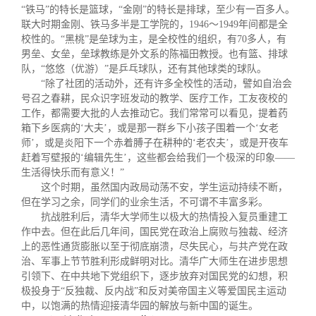
“铁马”的特长是篮球，“金刚”的特长是排球，至少有一百多人。
联大时期金刚、铁马多半是工学院的，
1946
～
1949
年间都是全
校性的。“黑桃”是垒球为主，是全校性的组织，有
70
多人，有
男垒、女垒，垒球教练是外文系的陈福田教授。也有篮、排球
队，“悠悠（优游）”是乒乓球队，还有其他球类的球队。
“除了社团的活动外，还有许多全校性的活动，譬如自治会
号召之春耕，民众识字班发动的教学、医疗工作，工友夜校的
工作，都需要大批的人去推动它。我们常常可以看见，提着药
箱下乡医病的‘大夫’，或是那一群乡下小孩子围着一个‘女老
师’，或是炎阳下一个赤着膊子在耕种的‘老农夫’，或是开夜车
赶着写壁报的‘编辑先生’，这些都会给我们一个极深的印象——
生活得快乐而有意义！”
这个时期，虽然国内政局动荡不安，学生运动持续不断，
但在学习之余，同学们的业余生活，不可谓不丰富多彩。
抗战胜利后，清华大学师生以极大的热情投入复员重建工
作中去。但在此后几年间，国民党在政治上腐败与独裁、经济
上的恶性通货膨胀以至于彻底崩溃，尽失民心，与共产党在政
治、军事上节节胜利形成鲜明对比。清华广大师生在进步思想
引领下、在中共地下党组织下，逐步放弃对国民党的幻想，积
极投身于“反独裁、反内战”和反对美帝国主义等爱国民主运动
中，以饱满的热情迎接清华园的解放与新中国的诞生。