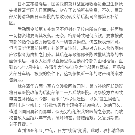
日本宣布投降后，国民政府第
11
战区接收委员会卫生组抢
先接管清华园内日军医院，封存了该院所有物资，不久，军政
部又将清华园日军医院的接收权转交给后勤司令部第五补给
区。
后勤司令部第五补给区不但封存了校内所有仓库，并声称
一切物资均要听其发落。无奈，梅贻琦致电何应钦，要求按教
育部的指令由校方接管校内一切普通物资。何应钦表示同意。
但当清华代表前往第五补给区交涉时，却被对方以未曾收到何
应钦指令为由拒之门外。其后在军政部部长陈诚批转清华的书
面请求后，接收大员却以直接受命后勤司令部为由相推诿。直
到
1946
年
7
月中旬，在清华大学被迫割舍全部医疗器械、药品和
大部分车辆、被服的条件下，这场争执近一年的财产纠纷案才
告解决。
就在清华方面与军方交涉收回校园时，第五补给区却动议
将日军医院改编为后勤部第二十八兵站医院。清华校方立即致
电第五补给区司令部，要求军方尽快迁出，以免“滋生误会”。
同时电告李宗仁：“该批伤患兵士现余不过
90
余人，治病已久，
遣送回国自属轻而易举，似无另行组织兵站医院之必要。而敝
校自敌人盘踞八年有余，破坏特甚，修缮维艰。又复员期迫，
刻不容缓。”
直到
1946
年
4
月中旬，日方“续借”期满。此时，驻扎清华园