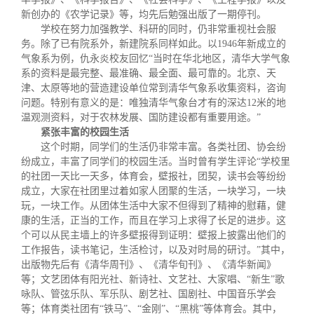
新创办的《农学记录》等，均先后勉强出版了一期停刊。
学校在努力加强教学、科研的同时，仍非常重视社会服
务。除了已有院系外，新建院系同样如此。以
1946
年新成立的
气象系为例，仇永炎校友回忆“当时在华北地区，清华大学气象
系的资料是最完整、
最准确、最全面、最可靠的。北京、天
津、太原等地的营造建设单位常到清华气象系收集资料，咨询
问题。特别有意义的是：唯独清华气象台才有的深达
12
米
的地
温观测资料，对于农林发展、国防建设都有重要用途。”
紧张丰富的校园生活
这个时期，同学们的生活仍非常丰富。各类社团、协会纷
纷成立，丰富了同学们的校园生活。当时曾有学生评论“学校里
的社团一天比一天多，体育会，壁报社，团契，读书会等纷纷
成立，大家在社团里过着如家人团聚的生活，一块学习，一块
玩，一块工作。从团体生活中大家不但得到了精神的慰藉，健
康的生活，正当的工作，而且在学习上求得了长足的进步。这
个可以从民主墙上的许多壁报得到证明：壁报上披露出他们的
工作报告，读书笔记，生活检讨，以及对时局的研讨。”其中，
出版物先后有《清华周刊》、《清华旬刊》、《清华新闻》
等；文艺团体有阳光社、新诗社、文艺社、大家唱、“新生”歌
咏队、管弦乐队、军乐队、剧艺社、国剧社、中国音乐学会
等；体育类社团有“铁马”、“金刚”、“黑桃”等体育会。其中，