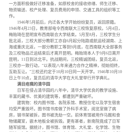
关闭
信息化服务
总会简介
一方面积极做好迁移准备，如原校舍的接收修缮、师生迁移、
物资输送、校产处理、复员费用的申领、交通工具的组织等工
作。
三创大赛
会长致辞
1946
年
5
月前后，内迁各大学开始纷纷复员，返回原籍。
1946
年
4
月
23
日
，教育部电令西南联大三校恢复原校。
5
月
4
日
，
梅贻琦在昆明宣布西南联合大学结束。
5
月至
8
月，三校学生分
实用信息
总会章程
批北返，三校大部分教职工亦自
6
月起分陆路或航运经湖南、上
海或重庆北返，一部分教职工等到
9
月底，在西南联大全部事务
及三校物品迁运结束后才离开昆明。梅贻琦本人于
9
月
6
日
离开
理事会名单
昆明，
11
日到达北平。抗战期间，三校精诚团结，复员北返，
三校亦一致行动，“以表现八年来通力合作之精神，彻始彻终，
互助互让。”三校还约定于
10
月
10
日
同一天开学。
1946
年
10
月
10
制度法规
日
上午
10
点，复员后的清华大学在大礼堂举行开学典礼。
满目疮痍的清华园
日军在侵占清华园的八年中，清华大学优良的教学设施、
联系我们
丰富的藏书、优美的建筑等，都遭到严重破坏。
建筑物：校内图书馆、各院系馆、教授住宅以及学生宿舍
均受严重毁坏。图书馆书库做了外科手术室，阅览室做了病
房，钢书架被拆，图书被洗劫一空。前体育馆被用作马厩和食
物储藏室，嵌木地板全被拆毁。更有甚者，新南院竟成了日军
随军妓馆。据统计，图书馆、体育馆、大礼堂、化学馆、生物