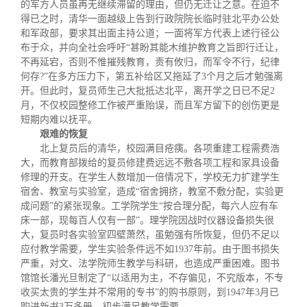
的军方人员虽再无继续滞留的理由，但仍无迁让之意。在迫不
得已之时，清华一面越级上告到行政院院长临时驻北平办公处
和军政部，要求其出面主持公道；一面将军方代表上述行径公
布于众，并向全社会呼吁“甚盼其能木维护教育之旨即行迁让，
不再延宕，否则不惟摧残教育，责有攸归，而军令不行，纪律
何存
?
”在多方压力下，第五补给区又拖延了
3
个月之后才勉强离
开。但此时，复员师生己大批抵达北平，离开学之日已不足
2
月，不仅校园整修工作被严重贻误，而且军方留下的创伤更是
短期内难以抚平。
艰难的恢复
北上复员后的清华，校园满目疮痍。各项重建工程需费浩
大，而教育部拨给的复员修建费远远不敷各项工程和家具设备
修理的开支。在学生人数增加一倍情况下，学校无力扩建学生
宿舍、教室与实验室，造成“宿舍拥挤，教室不敷分配，实验更
成问题”的紧张现象。工学院学生“按合理分配，每六人应有车
床一部，现每百人仅有一部”。理学院因战时仪器设备损失很
大，复员时各实验室四壁萧然，虽勉强有所恢复，但仍不足以
应付教学需要，学生实验条件远不如
1937
年前。由于图书损失
严重，对文、法学院师生教学与科研，也造成严重困难。图书
馆馆长潘光旦制定了“以适用为主，不存偏见，不究版本，不专
收买太贵的学生并不常用的专书”的购书原则，到
1947
年
3
月已
购进新书
3
万多册，初步满足教学需要。