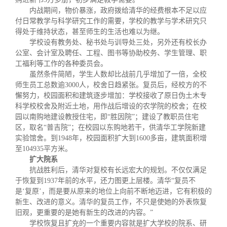
内战期间，物价暴涨，政府拨给清华的经费根本不足以应
付日常教学与科学研究工作的需要，学校的教学与学术研究只
得处于维持状态，甚至师生的生活也难以为继。
学校设有教务处、秘书处与训导处三处，另外还有校长办
公室、会计室及聘任、工程、图书等协助校务、学生管理、职
工福利等工作的各种委员会。
虽然条件简陋，学生人数却比战前几乎增加了一倍，全校
师生员工总数逾
3000
人，校舍日趋紧张。复员后，经校方的不
懈努力，校园面积和建筑逐步增加：学校接收了原日伪土木专
科学校校舍及附近土地，用作战后增设的农学院的校舍；在校
园以南购地建设教授住宅，即“胜因院”；建设了教职员住宅
区，取名“普吉院”；在校园以东购地若干，供清华工学院新建
实验馆舍。到
1948
年，校园面积扩大到
1600
多亩，建筑面积增
至
104935
平方米
。
扩大院系
抗战胜利后，清华对复校有长远宏大的规划。不仅仅满足
于恢复到
1937
年前的水平，还力图更上层楼。清华“复员不
是‘复原’，而是要从原来的地位上向前不断地迈进，它有积极的
新生、改进的意义。清华的复员工作，不只是使她的外表恢复
旧观，更重要的是她有新生的改进的内容。”
学校恢复且扩充的一个重要内容就是扩大学校的院系、研