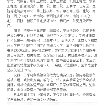
学馆、气象台、电机工程馆、土木工程馆、机械工程馆、水利
工程馆、航空研究所、第一院、第二院、工字厅、古月堂、医
院等建筑损坏
40
％，第三院损坏
75
％，甲乙丙三所、北院、南
院（西式住宅）、新南院、新西院损坏
50
％，南院（中式住
宅）、西院、新职员住宅损坏
80
％，春润庐一处更是毁坏殆
尽。
图书：清华一贯重视图书馆建设，至抗战前夕，馆藏书刊
已极为丰富，计
36
万余册。
1937
年“七七事变”后，学校被迫南
迁抢运出一小部分图书。
1938
年
4
月，清华大学、北京大学和南
开大学在昆明建立了国立西南联合大学。清华图书馆运抵昆明
书刊
23000
余册。在运抵过程中，暂存重庆北碚的
1
万余册图书
遭日军轰炸，损失惨重，仅烬余
3
千余册。抗日战争胜利后，清
华大学
1946
年复校北京清华园时，图书馆已面目全非，未及运
出遗留的馆藏图书损失达
17
万
5
千余册。抗战期间，图书馆图书
总损失超过
79
％。
仪器：日军将各系馆全部改为伤病员住房，馆内器物设备
或被占用，或挟出变卖，或付之一炬，各实验室之设备全部被
拆除，机械设备被运至南口修理厂供日军修理军械之用。沦陷
期间，未来得及运出的仪器全部荡然无存。
日本帝国主义对中国侵略，不仅是对中国社会、经济造成
了严重破坏，更是一场文化的浩劫。