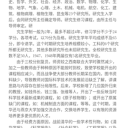
史、哲学、外文、社会、经济、政治、数学、物理、化学、生
物、地学、气象、心理、土木、机械、电机、航空、化工、建
筑、植物病理、植物生理、昆虫等
23
个研究所。研究生入学
后，会同研究所主任确定导师。研究生修习课程，由所主任与
导师审定。研
究生学制一般为
2
年，最多不超过
4
年，修习学分不少于
24
学分。各项考试，以
70
分为及格，研究生学年平均成绩不及
65
分，即令退学。这个时期研究生培养规模较小，工科的
6
个研究
所都无研究生，其他多数研究所也未招研究生。全校研究生总
数不足
50
人，
1947
、
1948
年两届仅有
5
名研究生毕业。
由于三校分别复员，师资较之西南联合大学时骤然减少，
加之一些教师由于种种原因不能按时到校，致使学校能开出的
课程相应减少。而且战争使大部分教师长期呆在国内，图书资
料缺少，导致教师对国际科学技术的发展前沿缺乏了解，讲课
思路与内容存在部分局限性。后来，学校新增了几位国外归来
的教授，如钱伟长、钱三强、张维等人，开出了一些反映当时
科学技术最新成果的课程，如《原子核物理》；或开出了原属
缺门的课程，如：机械制造方面的课程，等等。这个时期，清
华还与燕京大学加强交流合作，交换培养学生，以有限的资源
培养更多更优质的人才。
由于经费方面原因，战前清华的一些学术性刊物，如《清
华学报》、《科学报告》、《社会科学》、《工程学报》以及