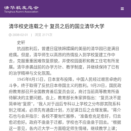
兴趣群体
捐赠方法
我要订阅
清华故事
西南联大校友会
义工计划
新媒体平台
青春风采
清华校史连载之十 复员之后的国立清华大学
2008-02-01
|
浏览
2171
次
史轩
校友文苑
抗战胜利后，曾遭日寇铁蹄蹂躏的美丽的清华园已是满目
疮痍。但是，清华师生以高昂的热情投入到学校复建工作中
校友讲坛
去，克服重重困难恢复原貌，并使校园面积和教工住宅有所发
展。清华承袭战前的办学方针、教学制度，并继续保持了已有
的治学精神与文化氛围。
校友视界
1945
年
8
月
15
日
，日本宣布投降，中国人民经过艰苦卓绝的
斗争，终于取得了反抗日本帝国主义的胜利。
9
月
20
日
，国民政
府教育部召开全国教育善后复员会议，商讨当前高等教育所亟
校友服务
待解决的主要问题。会上，教育部长朱家骅指出：“复员决不是
简单地“复原”，“我人对于战后专科以上学校之分布即其院系科
别之增减，必须先有通盘计划，方足谋日后之合理发展。”蒋介
校友总会
终身学习
石也与会并指示：各校不要匆忙搬移，“准备愈充足愈好，归去
愈迟愈好。政府不亟亟于迁都，学校也不应亟亟于回去。”根据
这一意见，各内迁大学一方面稳定师生情绪，继续教学上课；