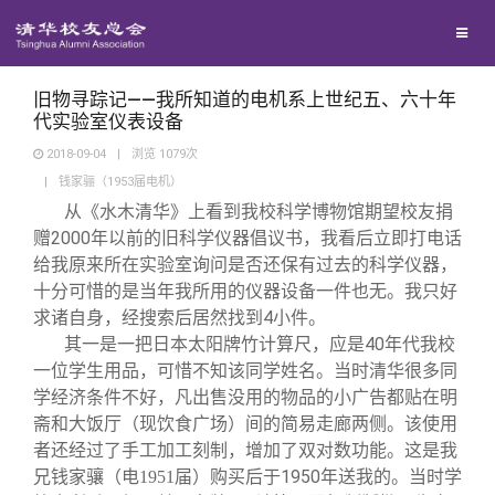
兴趣群体
捐赠方法
我要订阅
清华故事
西南联大校友会
义工计划
新媒体平台
青春风采
旧物寻踪记——我所知道的电机系上世纪五、六十年
代实验室仪表设备
2018-09-04
|
浏览
1079
次
校友文苑
|
钱家骊（1953届电机）
从《水木清华》上看到我校科学博物馆期望校友捐
校友讲坛
赠2000年以前的旧科学仪器倡议书，我看后立即打电话
给我原来所在实验室询问是否还保有过去的科学仪器，
十分可惜的是当年我所用的仪器设备一件也无。我只好
校友视界
求诸自身，经搜索后居然找到4小件。
其一是一把日本太阳牌竹计算尺，应是40年代我校
校友服务
一位学生用品，可惜不知该同学姓名。当时清华很多同
学经济条件不好，凡出售没用的物品的小广告都贴在明
斋和大饭厅
间的简易走廊两侧。该使用
（现饮食广场）
校友总会
终身学习
者还经过了手工加工刻制，增加了双对数功能。这是我
兄钱家骧
购买后于1950年送我的。当时学
（电1951届）