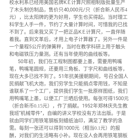
关闭
信息化服务
总会简介
校水利系已经用美国名牌K.E.计算尺照相制版批量生产
了木头制仿制品，售价只40,000元/只
（折合新人民币4
，比太阳牌的更为好用，学生也买得起。当时理工
元）
三创大赛
会长致辞
科学生人手一件，节约了大量计算时间，可惜我的已找
不到了。后来我又买了一把正品K.E.计算尺，一直伴随
着我。直到文革后，才用上电子计算器了。另外一件是
实用信息
总会章程
一个量程5公斤的弹簧秤，当时在教学科研上用于触头
和电磁铁压力量测。还有当年使用的曲线板等。
理事会名单
50
年初，我们在工程制图都要上墨，需要用鸭嘴
笔，鸭嘴笔圆规，还要用三角板、丁字尺和曲线板等，
现在大多已找不到了。51年抗美援朝期间，号召全国人
制度法规
民捐献飞机大炮，我们穷学生只能捐点零用钱，不知是
谁联系了一个工厂，提供我们学生一批原样图纸，我们
联系我们
用鸭嘴笔上墨，以便工厂兰晒后使用。每张可得1500元
，作了捐献。1952年郑林庆先生教
（折合新币0.15元）
我班“机械零件”，自编的讲义学校没有方法出版。于是
就由同学们用铁笔钢板刻蜡纸油印，满足了教学的急
需。每刻一张还可以得到1000元
的报
（相当0.1元）
酬，对我们的生活略有小补。现在没人会再用铁笔钢板