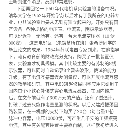
士听到这个消息，感到非常遗憾。
下面再回忆一下50 年代电机系实验室的设备情况。
清华大学在1952年开始学苏以后才有了我所在的电器专
业，电器试验室也是从无到有建立起来的。开始只有国
产设备—各种规格的电压表、电流表，阴极示波器等，
可以说近乎一无所有。还有一台大电流变压器
（10 伏
，这是电51届
张希博同学的
800安）
（朱鎔基所在班）
毕业论文的成果。1954年苏联电器专家到来，在他指导
下，赖有教育部的财政充分支持，购买了一批装置仪
表，实验室才初具规模。其中比较主要的有苏制的8线
示波器，可以同时自动记录8个暂态波形，使试验能力
升级。有了电流互感器误差测量仪，可以开展电流互感
器的教学和研究，其中电83班赵修民同学应用它研制了
国内首个小铁心补偿式穿心电流互感器，在国内推广
后，在文革前就有了300万元的产值。还有了磁通计，
打破了过去只能作电量量测的状况。以后又建成振荡回
路装置，在一机部的支持下购买了20台
（每台重1吨）
脉冲电容器，电压10000伏，可产生几千安的工频振荡
电流，其中有关配套装置主要靠自制，这样就初步进入