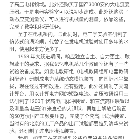
了高压电器领域。此外还购买了国产3000安的大电流变
压器。于是电器实验室可以说初步建成。此外还购买了
动态应变测量仪，可以进行机械量的测量。依靠这些，
完成了教学和科研任务。
至于在电机系内，与此同时，电工学实验室研制了
仿苏式的涡流闸，代替了在发电机试验时使用多年的水
阻，使用起来方便多了。
1958
年大跃进期间，响应独立自主、自力更生、敢
想敢干的要求，据我记忆电机系几个教研室还有了一些
试验设备成果。如发电教研组
（电机教研组和电器教研
研制成电力系统动态模拟装置，向国际水平靠
组配合）
拢，现在经过不断改进，还有些用。此外还研制了交流
计算台，用以计算电力网的短路电流。高压教研组用土
法研制了1200千伏高电压脉冲装置，和直流高压装置以
及测量高电压的1米直径的大铜球，再加上解放后购置
的50万伏国产工频变压器，完成了全套高压试验装置，
当时有的北京的工厂产品的出厂试验都要拉到清华来试
验。还研制了过电压模拟装置。
我想，如果现在还能找到这些仪器设备该多好啊！