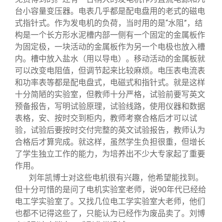
台小容量变压器。电表几乎都是配电盘用的老式的磁电
式指针式。作为发电机的负荷，当时用的是“水阻”，结
构是一个长方形水泥槽内部一侧有一个固定的金属板作
为固定极，一块活动的金属板作为另一个电极也放入槽
内。槽中放入盐水
。移动活动的金属板就
（用以导电）
可以改变电阻值，但调节起来比较麻烦。电压表电流表
和功率表等都是配电盘式，电磁式和指针式。就是这样
十分简陋的实验室，但教师十分严格，试验前要写英文
预备报告，写明试验原理，试验线路，使用仪器和数据
表格，安、按时交到柜内，教师考察合格后才可以试
验，试验后要按时交付完整的英文试验报告，教师认为
合格后才算完成。就这样，虽然学生负担很重，但增长
了学生独立工作的能力，为培养出不少大专家起了重要
作用。
刘年凯博士对这些电机很有兴趣，他希望能找到。
但十分可惜的是问了电机实验室老师，说90年代已经给
电工学实验室了。又找几位电工学实验室大老师，他们
也都不记得这些了，只能认为已经作为废品卖了。刘博