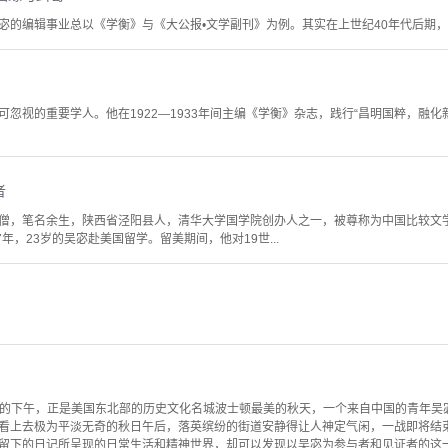
的编辑事业总以《学衡》与《大公报•文学副刊》为例。其实在上世纪40年代后期，他还
忽视的重要学人。他在1922—1933年间主编《学衡》杂志，践行“昌明国粹，融化新
者
），字雨僧，笔名余生，陕西省泾阳县人，清华大学国学院创办人之一，被尊称为中国比较
年，23岁的吴宓赴美国留学。留美期间，他对19世...
11日的下午，正是美国东北部的历史文化名城波士顿最美的秋天，一个来自中国的青年
看上去极为平淡无奇的秋日午后，落英缤纷的街道安静得让人神定气闲，一战即将结
留下的日记所呈现的日常生活和精神世界，却可以发现以吴宓为参与者和见证者的这一群