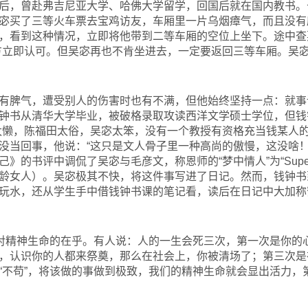
后，曾赴弗吉尼亚大学、哈佛大学留学，回国后就在国内教书。
宓买了三等火车票去宝鸡访友，车厢里一片乌烟瘴气，而且没有
，看到这种情况，立即将他带到二等车厢的空位上坐下。途中查
方立即认可。但吴宓再也不肯坐进去，一定要返回三等车厢。吴
有脾气，遭受别人的伤害时也有不满，但他始终坚持一点：就事
钟书从清华大学毕业，被破格录取攻读西洋文学硕士学位，但钱
太懒，陈福田太俗，吴宓太笨，没有一个教授有资格充当钱某人的
没当回事，他说：“这只是文人骨子里一种高尚的傲慢，这没啥！
书评中调侃了吴宓与毛彦文，称恩师的“梦中情人”为“Superannua
龄女人）。吴宓极其不快，将这件事写进了日记。然而，钱钟书
玩水，还从学生手中借钱钟书课的笔记看，读后在日记中大加称
于对精神生命的在乎。有人说：人的一生会死三次，第一次是你的
，认识你的人都来祭奠，那么在社会上，你被清场了；第三次是
“不苟”，将该做的事做到极致，我们的精神生命就会显出活力，