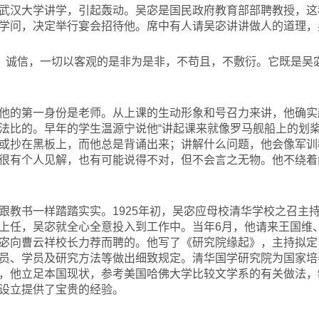
武汉大学讲学，引起轰动。吴宓是国民政府教育部部聘教授，这
学问，决定举行宴会招待他。席中有人请吴宓讲讲做人的道理，吴宓
真、诚信，一切以客观的是非为是非，不苟且，不敷衍。它既是吴
他的第一身份是老师。从上课的生动形象和号召力来讲，他确实
法比的。早年的学生温源宁说他“讲起课来就像罗马舰船上的划桨
或抄在黑板上，而他总是背诵出来；讲解什么问题，他会像军训
很有个人见解，也有可能说得不对，但不会言之无物。他不绕着
跟教书一样踏踏实实。1925年初，吴宓应母校清华学校之召主
上任，吴宓就全心全意投入到工作中。当年6月，他请来王国维
宓向曹云祥校长力荐而聘的。他写了《研究院缘起》，主持拟定
员、学员及研究方法等做出细致规定。清华国学研究院为国家培养
，他立足本国现状，参考美国哈佛大学比较文学系的有关做法，
设立提供了宝贵的经验。