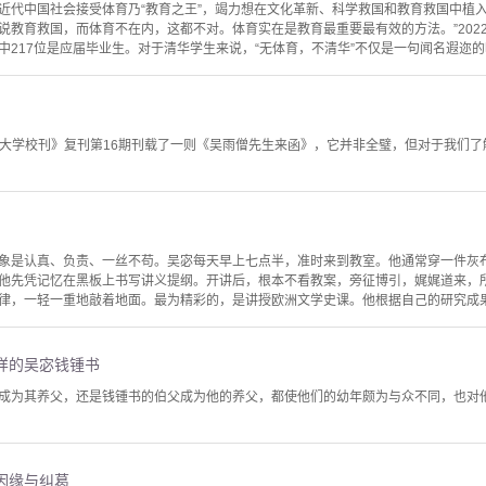
近代中国社会接受体育乃“教育之王”，竭力想在文化革新、科学救国和教育救国中植入
教育救国，而体育不在内，这都不对。体育实在是教育最重要最有效的方法。”2022年
217位是应届毕业生。对于清华学生来说，“无体育，不清华”不仅是一句闻名遐迩的响
立河南大学校刊》复刊第16期刊载了一则《吴雨僧先生来函》，它并非全璧，但对于我们
象是认真、负责、一丝不苟。吴宓每天早上七点半，准时来到教室。他通常穿一件灰
他先凭记忆在黑板上书写讲义提纲。开讲后，根本不看教案，旁征博引，娓娓道来，
律，一轻一重地敲着地面。最为精彩的，是讲授欧洲文学史课。他根据自己的研究成果，
样的吴宓钱锺书
成为其养父，还是钱锺书的伯父成为他的养父，都使他们的幼年颇为与众不同，也对
因缘与纠葛