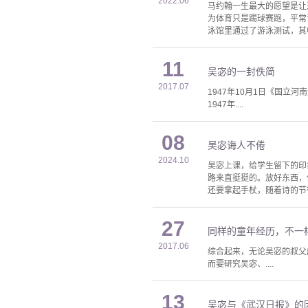
2022.06
马约翰一生最大的愿望是让
为体育只是踢球赛跑，平常说
泳馆里通过了游泳测试，其中
11
吴宓的一封佚简
2017.07
1947年10月1日《国
1947年....
08
吴宓诲人不倦
2024.10
吴宓上课，给学生留下的印
路来直挺挺的。放好东西，
还要拿起手杖，随着诗的节
27
同样的童年经历，不一
2017.06
综合起来，无论吴宓的叔父
而要研究吴宓、....
13
吴宓与《武汉日报》的