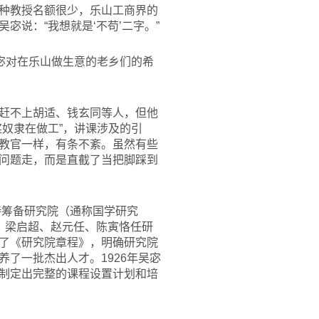
种教授名额很少，乐山工商界的
说：“我想就是‘不苟’二字。”
宓对在乐山做生意的老乡们的希
赶不上胡适、钱玄同等人，但他
奴隶在做工”，讲课涉及的引
教官一样，有条不紊。虽然有些
问题走，而是直截了当把脚踩到
持筹备研究院（通称国学研究
、梁启超、赵元任、陈寅恪任研
了《研究院章程》，明确研究院
了一批杰出人才。1926年吴宓
制定出完整的课程设置计划和培