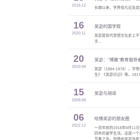
2016.12
长期以来，学界但凡论及吴宓
16
吴宓的国学观
2020.11
吴宓是现代思想文化史上不可
主....
20
吴宓：“博雅”教育倡导
2020.08
吴宓（1894-1978
生》《吴宓日记》等。1917
15
吴宓与胡适
2009.06
06
哈佛吴宓的朋友圈
2022.12
一百年前的1918年9月
四年的留学生活。这是一个
节奏之中。但借由吴宓当年