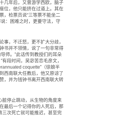
十几年后，又曾游学西欧，脑子
座位，他只能挤在过道上。其在
票，检票员说“三等票不能坐二
宓说：困难之时，更要守法，守
论事，不迁怒，更不扩大分歧，
钟书并不领情，说了一句非常得
导师。”此话传到教授们的耳朵
”有段时间，吴宓苦恋毛彦文，
ted coquette”（徐娘半
到西南联大任教后，他又原谅了
赞，并为钱钟书离开西南联大转
心脏停止跳动，从生物的角度来
在最后一个记得你的人死后，那
第三次死亡就可能推迟，甚至完