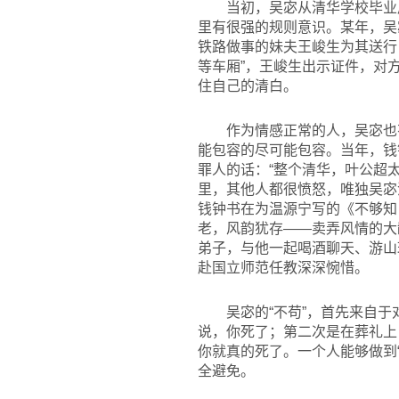
当初，吴宓从清华学校毕业
里有很强的规则意识。某年，吴
铁路做事的妹夫王峻生为其送行
等车厢”，王峻生出示证件，对
住自己的清白。
作为情感正常的人，吴宓也
能包容的尽可能包容。当年，钱
罪人的话：“整个清华，叶公超
里，其他人都很愤怒，唯独吴宓
钱钟书在为温源宁写的《不够知己》的
老，风韵犹存——卖弄风情的大
弟子，与他一起喝酒聊天、游山
赴国立师范任教深深惋惜。
吴宓的“不苟”，首先来自
说，你死了；第二次是在葬礼上
你就真的死了。一个人能够做到
全避免。