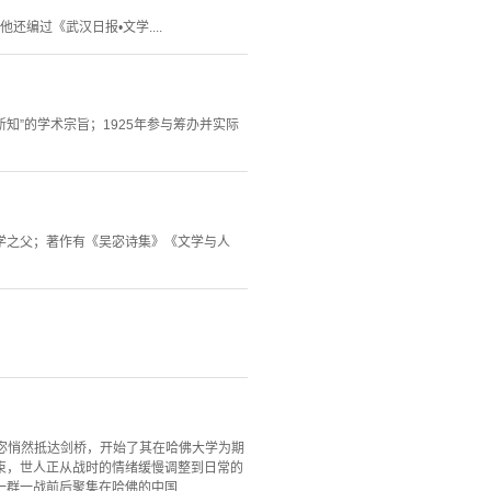
编过《武汉日报•文学....
知”的学术宗旨；1925年参与筹办并实际
文学之父；著作有《吴宓诗集》《文学与人
吴宓悄然抵达剑桥，开始了其在哈佛大学为期
束，世人正从战时的情绪缓慢调整到日常的
一战前后聚集在哈佛的中国...