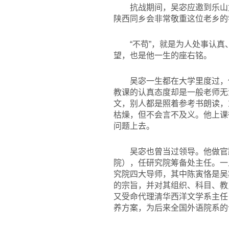
抗战期间，吴宓应邀到乐山
陕西同乡会非常敬重这位老乡的
“不苟”，就是为人处事认
望，也是他一生的座右铭。
吴宓一生都在大学里度过，
教课的认真态度却是一般老师无
文，别人都是照着参考书朗读，
枯燥，但不会言不及义。他上课
问题上去。
吴宓也曾当过领导。他做官
院），任研究院筹备处主任。一
究院四大导师，其中陈寅恪是吴
的宗旨，并对其组织、科目、教
又受命代理清华西洋文学系主任
养方案，为后来全国外语院系的