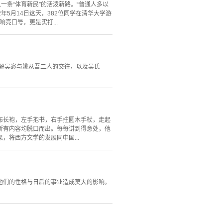
一条“体育新民”的活泼新路。“普通人多以
5月14日这天，382位同学在清华大学游
亮口号，更是实打...
了解吴宓与姚从吾二人的交往，以及吴氏
布长袍，左手抱书，右手拄圆木手杖，走起
所有内容均脱口而出。每每讲到得意处，他
将西方文学的发展同中国...
他们的性格与日后的事业造成莫大的影响。