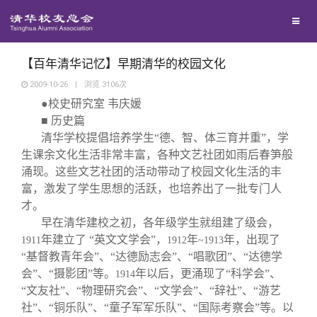
兴趣群体
捐赠方法
我要订阅
清华故事
西南联大校友会
义工计划
新媒体平台
青春风采
【百年清华记忆】早期清华的校园文化
2009-10-26
|
浏览
3106
次
●校史研究室 韦庆媛
校友文苑
■ 历史篇
清华学校提倡培养学生“德、智、体三育并重”，学
校友讲坛
生课余文化生活非常丰富，各种文艺社团如雨后春笋般
涌现。这些文艺社团的活动带动了校园文化生活的丰
富，激发了学生思想的活跃，也培养出了一批专门人
校友视界
才。
早在清华建校之初，各年级学生就组建了级会，
校友服务
年建立了 “英文文学会”，
年
年，出现了
1911
1912
~1913
“基督教青年会”、“达德励志会”、“唱歌团”、“达德学
会”、“摄影团”等。
年以后，更涌现了“科学会”、
1914
校友总会
终身学习
“文友社”、“物理研究会”、“文学会”、“辞社”、“游艺
社”、“铜乐队”、“童子军军乐队”、“国际考察会”等。以