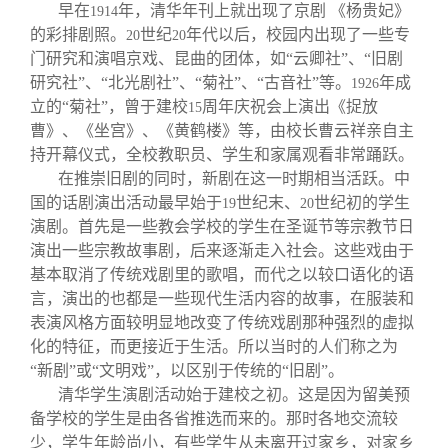
早在
年，清华年刊上就出现了京剧 《杨贵妃》
1914
的彩排剧照。
世纪
年代以后，校园内出现了一些专
20
20
门研究和演唱京戏、昆曲的团体，如“云卿社”、“旧剧
研究社”、“北光剧社”、“菊社”、“古音社”等。
年成
1926
立的“菊社”，曾于建校
周年庆祝会上演出《捉放
15
曹》、《坐宫》、《黄鹤楼》等，由校长曹云祥亲自主
持开幕仪式，全校教职员、学生和家属观看非常踊跃。
在推崇旧剧的同时，新剧在这一时期相当活跃。中
国的话剧演出活动最早始于
世纪末、
世纪初的学生
19
20
演剧。首先是一些教会学校的学生在圣诞节等宗教节日
演出一些宗教故事剧，后来逐渐走入社会。这些戏由于
基本取消了传统戏剧里的歌唱，而代之以较口语化的语
言，演出的也都是一些现代生活内容的故事，在服装和
表演风格方面较明显地改变了传统戏剧那种强烈的虚拟
化的特征，而更接近于生活。所以当时的人们称之为
“新剧”或“文明戏”，以区别于传统的“旧剧”。
清华学生演剧活动始于建校之初。这是因为留美预
备学校的学生是由各省推选而来的。那时各地交流较
少，学生年龄尚小，有些学生从未离开过家乡，对家乡