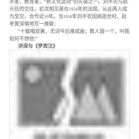
学家、教育家，“新文化运动”的先驱之一。刘半农与赵
元任的交往，初次相见是在
年的法国，从此两人成
1924
为至交，合作近
年。当
年刘半农因病逝世时，赵
10
1934
老曾深情地写一挽联：
“十载唱双簧，无词今后难成曲；数人弱一个，叫我
如何不想他
”
!
洪深与《罗宾汉》