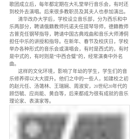
歌团成立后，每年都定期在大礼堂举行音乐会，有时还
到校外去演唱。后来很多教职员及其夫人也参加演出。
清华改办大学后，学校设立音乐部，分为西乐和中
乐两部分，聘请俄籍教师托诺夫任提琴导师，德籍教师
古普克任钢琴指导，聘请中国古典戏曲和音乐大师溥侗
担任中乐的讲授和指导。在新年、春节及校庆日，学校
举办各种形式的音乐会或演唱会，有时是西式的，有时
是中式的，有时则是“中西合璧”的，经常演奏中外名
曲。
这样的文化环境，影响了年幼的学生，学生们的音
乐修养得以大大提升。他们之中的一些人，如建校之初
的赵元任、汤蔼林、王瑞娴、周淑安，
世纪
年代的
20
20
顾岱毓、应尚能、黄自等，后来都成为很有成就的音乐
理论家、表演家等。