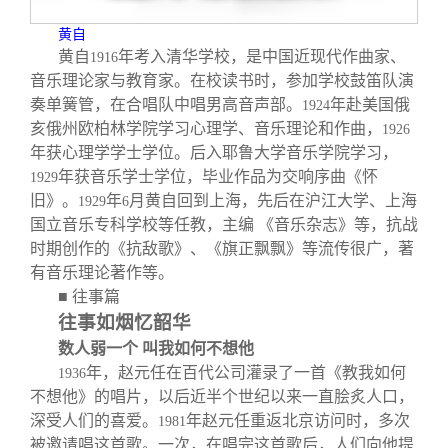
黄自
黄自
年考入清华学校，是中国近现代作曲家、
1916
音乐理论家与教育家。在校读书时，参加学校鼓笛队演
奏单簧管，在合唱队中唱男高音声部。
年赴美国俄
1924
亥俄州欧柏林学院学习心理学、音乐理论和作曲，
1926
年获心理学学士学位。后入耶鲁大学音乐学院学习，
年获音乐学士学位，毕业作品为交响序曲《怀
1929
旧》。
年
月黄自回到上海，先后在沪江大学、上海
1929
6
国立音乐专科学校等任教，主编 《音乐杂志》等，抗战
时期创作的《抗敌歌》、《旗正飘飘》等流传很广，著
有音乐理论著作等。
■ 往事篇
往事如烟忆韶华
数人弱一个 叫我如何不想他
年，赵元任在百代公司灌录了一首《教我如何
1936
不想他》的唱片，以后近半个世纪以来一直脍炙人口，
深受人们的喜爱。
年赵元任重返北京访问时，多次
1981
被邀请唱这首歌。一次，在唱完这首歌后，人们向他提