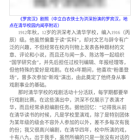
《罗宾汉》剧照（中立白衣侠士为洪深扮演的罗宾汉，地
点在清华校园内闻亭附近）
年秋，
岁的洪深考入清华学校，编入
（丙
1912
12
1916
辰）级。他虽然偏重于读“实科”，却对文艺与辞令有广
泛的兴趣，不但经常在校内刊物上发表各种题材的文
章、评论和小说，而且还与闻一多、陈达等一起组织
“国学研究会”，并先后担任过校刊编辑、年报经理等，
但他特殊的爱好是戏剧。在校
年期间，他喜欢“粉墨登
4
场”，曾多次参加“新戏”演出，由此奠定了他终身从事
戏剧事业的基础。
那时清华学校的戏剧活动十分活跃，每学期都要举
行戏剧比赛。在这些演出中，洪深不仅展示了表演才
华，而且经常承担编剧任务。据他回忆：“记得我从前
在清华读书的时候，凡是学校里演戏，除了是特别团体
为某年级的级会不容外人参加的以外，差不多每次有我
的份；我又很高兴编剧，在清华四年，校中所演的戏，
十有八九，出于我手，虽然所编的只是一张没有对话的