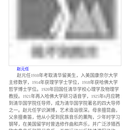
赵元任
赵元任
年考取清华留美生，入美国康奈尔大学
1910
主修数学，
年获理学学士学位，
年获哈佛大学
1914
1918
哲学博士学位。
年回国任清华学校心理学及物理学
1920
教授。
年再入哈佛大学研习语音学，
年
月应聘
1921
1925
6
到清华国学院任导师，成为清华国学院著名的四大导师
之一。赵元任学识渊博，艺术造诣很深。母亲擅昆曲，
父亲擅奏笛，他从小受到民族音乐的薰陶，少年时学习
钢琴，在美国留学时曾选修作曲和声乐，并广泛涉猎西