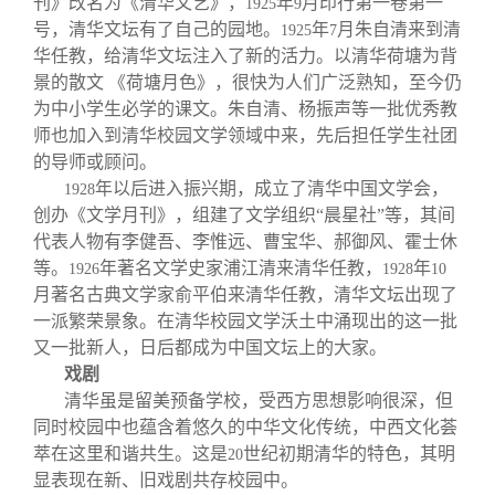
刊》改名为《清华文艺》，
年
月印行第一卷第一
1925
9
号，清华文坛有了自己的园地。
年
月朱自清来到清
1925
7
华任教，给清华文坛注入了新的活力。以清华荷塘为背
景的散文 《荷塘月色》，很快为人们广泛熟知，至今仍
为中小学生必学的课文。朱自清、杨振声等一批优秀教
师也加入到清华校园文学领域中来，先后担任学生社团
的导师或顾问。
年以后进入振兴期，成立了清华中国文学会，
1928
创办《文学月刊》，组建了文学组织“晨星社”等，其间
代表人物有李健吾、李惟远、曹宝华、郝御风、霍士休
等。
年著名文学史家浦江清来清华任教，
年
1926
1928
10
月著名古典文学家俞平伯来清华任教，清华文坛出现了
一派繁荣景象。在清华校园文学沃土中涌现出的这一批
又一批新人，日后都成为中国文坛上的大家。
戏剧
清华虽是留美预备学校，受西方思想影响很深，但
同时校园中也蕴含着悠久的中华文化传统，中西文化荟
萃在这里和谐共生。这是
世纪初期清华的特色，其明
20
显表现在新、旧戏剧共存校园中。