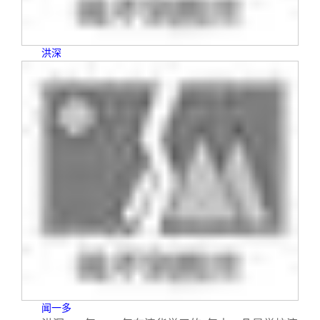
洪深
闻一多