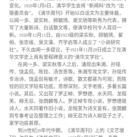
变化。
年
月
日，清华学生会将 “新闻科”改为 “出
1920
1
8
版委员会”，《清华周刊》开始以白话文为主要体裁，
以闻一多、梁实秋、顾毓琇、谢文炳等新秀为代表，撰
写了大量新诗、白话散文等，使清华校刊令人耳目一
新。
年
月
日，由
级的梁实秋、顾毓琇、翟
1920
12
11
1923
桓、张忠绂、吴文藻、齐学启等人成立了 “小说研究
社”。不久由闻一多提议，于
年
月
日成立了在清
1921
11
20
华文学史上具有里程碑意义的“清华文学社”。
在闻一多、梁实秋等人之后，涌现出朱湘、孙铭
传、饶孟侃、陈铨、汤世恩等。朱湘专攻文学，孙铭传
专治诗，饶孟侃有敏才，诗歌、散文都甚为可观；而陈
铨的旧文学较有功底，思想深刻，文字老练，多著长篇
小说。其后，又出现了罗正晫、罗懋德、水天同、龙程
芙、柳无忌、张荫麟等人。罗正晫专攻小说，罗懋德是
诗人，水天同著作旧小说，龙程芙为诗文皆有，张荫麟
则专事考证及整理之工作；柳无忌为诗人柳亚子之子，
家学功底甚厚。
到
世纪
年代中期，《清华周刊》上的《文艺增
20
20