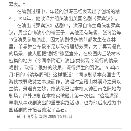
幕表。”
在编剧过程中，年轻的洪深已经表现出了创新的精
神。
年，他改译并组织演出英国名剧《罗宾汉》。
1914
在演出《罗宾汉》话剧中，洪深自饰主角侠客罗宾
汉，周金台饰演小约翰王子，其他还有陈俊、张可治等
位演员参加演出。因为该剧很多情节都发生在森林
19
里，单靠舞台布景不足以取得理想效果，为了再现逼真
的场景，他大胆把“剧场”移至室外，在校园内丘陵树木
密集的地方（今闻亭附近）演出
类似现今流行的情景
(
戏剧
，取得了很好的效果，深得师生的赞赏。
年
)
1914
6
月
日的《清华周刊》这样报道：“闻该剧系本英国古代
2
游侠扶弱救贫之事迹而作，演唱时宜藉山林溪泽之景以
生情，景逼真之妙，故该级已定本校大钟西南之隙地为
剧场，户外演剧在本校实破题儿第一次也。”这是洪深
早期从事戏剧演出的重要实践活动，也为他后来成为中
国话剧的开拓者奠定了基石。
转自 清华新闻网
2009
年9
月8
日