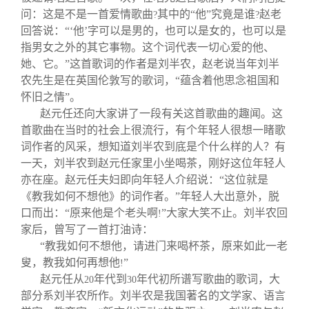
问：这是不是一首爱情歌曲
其中的“他”究竟是谁
赵老
?
?
回答说：“‘他’字可以是男的，也可以是女的，也可以是
指男女之外的其它事物。这个词代表一切心爱的他、
她、它。”这首歌词的作者是刘半农，赵老说当年刘半
农先生是在英国伦敦写的歌词，“蕴含着他思念祖国和
怀旧之情”。
赵元任还向大家讲了一段有关这首歌曲的趣闻。这
首歌曲在当时的社会上很流行，有个年轻人很想一睹歌
词作者的风采，想知道刘半农到底是个什么样的人？有
一天，刘半农到赵元任家里小坐喝茶，刚好这位年轻人
亦在座。赵元任夫妇即向年轻人介绍说：“这位就是
《教我如何不想他》的词作者。”年轻人大出意外，脱
口而出：“原来他是个老头啊
”大家大笑不止。刘半农回
!
家后，曾写了一首打油诗：
“教我如何不想他，请进门来喝杯茶，原来如此一老
叟，教我如何再想他
”
!
赵元任从
年代到
年代初所谱写歌曲的歌词，大
20
30
部分系刘半农所作。刘半农是我国著名的文学家、语言