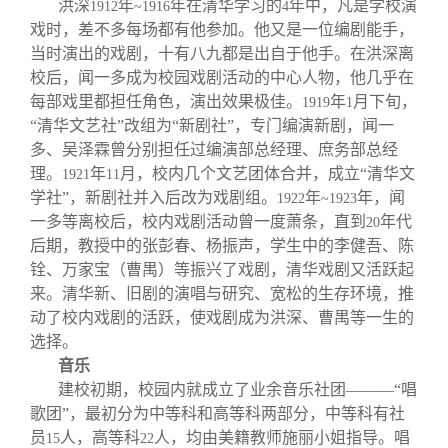
洪深
年
年在清华学习的
年中，凡是学校演
1912
~1916
4
戏时，差不多每场都有他参加。他又是一位编剧能手，
当时演出的戏剧，十有八九都是出自于他手。在洪深离
校后，闻一多成为校园戏剧活动的中心人物，他几乎在
每部戏里都担任角色，演出效果极佳。
年
月下旬，
1919
1
“清华文艺社”改组为“新剧社”，专门编演新剧，闻一
多、吴泽霖曾分别担任过编演部总经理、庶务部总经
理。
年
月，校内几个文艺团体合并，成立“清华文
1921
11
学社”，新剧社并入后改为戏剧组。
年
年，闻
1922
~1923
一多等离校后，校内戏剧活动曾一度萧条，直到
年代
20
后期，教授中的张彭春、杨振声，学生中的李健吾、陈
铨、万家宝（曹禺）等振兴了戏剧，清华戏剧又活跃起
来。清华新、旧剧的演唱与研究、宽松的生存环境，推
动了校内戏剧的活跃，使戏剧成为洪深、曹禺等一生的
选择。
音乐
建校初期，校园内就成立了业余音乐社团———“唱
歌团”，最初分为中等科和高等科两部分，中等科有社
员
人，高等科
人，均由美籍教师施丽小姐指导。唱
15
22