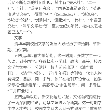
关闭
信息化服务
总会简介
后又不断有新的社团出现，其中有 “美术社”、“二十
社”、“ 社”、“辞令研究会”、“国语演说辩论会”、“英语
演说辩论会”、“得而他社”（
）、“演说会”、
DeltaSociety
三创大赛
会长致辞
“演说辩论组”、“戏剧社”、“雅致社”、“菊社”、“小说研
究社”、“清华文学社”等，至
世纪
年代，校内文艺社
20
30
实用信息
总会章程
团已达几十个。
文学
清华早期校园文学的发展大致经历了肇始期、革新
理事会名单
期、振兴期。
五四运动以前为肇始期。这一时期，多数学生一心
制度法规
苦读，到外国学习多选择实业学科、政法工商等，校园
文学气氛并不十分活跃。校内渐渐出现了《清华周
刊》、《清华学报》、《清华年报》等刊物，代表人物
联系我们
有洪深、吴宓、闻一多等，他们在校刊开设专栏，如洪
深专栏“课余漫笔”、吴宓专栏“余生随笔”、闻一多专栏
“二月庐漫纪”。
五四运动以后，新文化运动兴起，文化领域内进行
了一场深刻的革命，清华文坛进入革新期。这一时期学
生中人才辈出，校园文学从内容到形式都发生了重要的