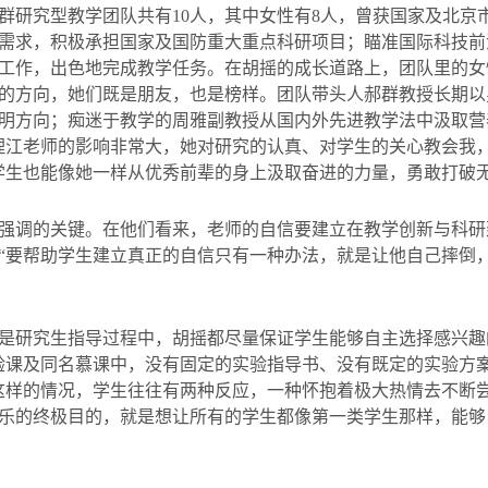
群研究型教学团队共有
10
人，其中女性有
8
人，曾获国家及北京
需求，积极承担国家及国防重大重点科研项目；瞄准国际科技前
工作，出色地完成教学任务。在胡摇的成长道路上，团队里的女
的方向，她们既是朋友，也是榜样。团队带头人郝群教授长期以
明方向；痴迷于教学的周雅副教授从国内外先进教学法中汲取营
理江老师的影响非常大，她对研究的认真、对学生的关心教会我
学生也能像她一样从优秀前辈的身上汲取奋进的力量，勇敢打破无
强调的关键。在他们看来，老师的自信要建立在教学创新与科研
“要帮助学生建立真正的自信只有一种办法，就是让他自己摔倒
是研究生指导过程中，胡摇都尽量保证学生能够自主选择感兴趣
验课及同名慕课中，没有固定的实验指导书、没有既定的实验方
这样的情况，学生往往有两种反应，一种怀抱着极大热情去不断
乐的终极目的，就是想让所有的学生都像第一类学生那样，能够