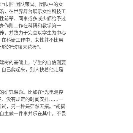
市
“
巾帼
”
团队荣誉。团队中的女
沿，在世界舞台展示女性科技工
性前辈、同事或多或少都给予过
身作则工作在科研和教学第一
养，并致力于完善以学生为中心
，在科研工作中，女性并不比男
形的“玻璃天花板”。
建树的基础上，学生的自信则要
，自己爬起来，别人扶着他走是
的研究课题。比如在“光电测控
案、没有规定的时间安排……一
尝试，另一种是茫然无措。”胡摇
自主做一件事并乐在其中，不畏