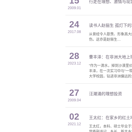
15
行走在理想、激情与现
2009.01
24
读书人赵俪生 孤灯下
2017.08
从曾经令人歆羡、形象高大
伤。这亦是赵俪生....
28
曹丰泽：在非洲大地上
2023.12
“作为一滴水，掉到沙漠里
丰泽，在一次实习中与“一
大学校园，钻进非洲偏远的
27
汪潮涌的理想投资
2009.04
02
王太红：在家乡的红土
2021.12
王太红，本科、硕士毕业于
党委副书记、乡长，新丰乡