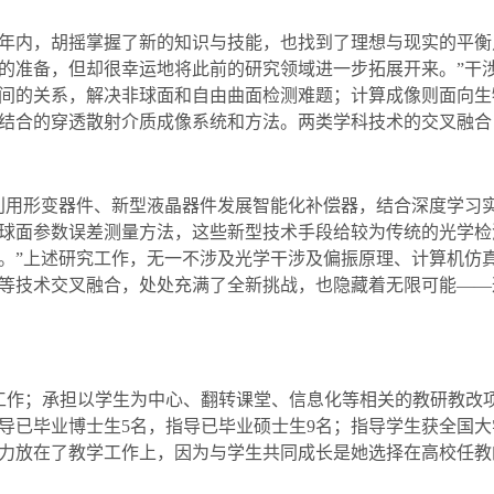
年内，胡摇掌握了新的知识与技能，也找到了理想与现实的平衡
的准备，但却很幸运地将此前的研究领域进一步拓展开来。”干
间的关系，解决非球面和自由曲面检测难题；计算成像则面向生
结合的穿透散射介质成像系统和方法。两类学科技术的交叉融合
利用形变器件、新型液晶器件发展智能化补偿器，结合深度学习
球面参数误差测量方法，这些新型技术手段给较为传统的光学检
。”上述研究工作，无一不涉及光学干涉及偏振原理、计算机仿
等技术交叉融合，处处充满了全新挑战，也隐藏着无限可能——
工作；承担以学生为中心、翻转课堂、信息化等相关的教研教改
导已毕业博士生
5
名，指导已毕业硕士生
9
名；指导学生获全国大
力放在了教学工作上，因为与学生共同成长是她选择在高校任教