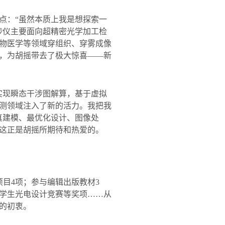
点：“虽然本质上我是想探索一
涉仪主要面向超精密光学加工检
物医学等领域穿组织、穿雾成像
，为胡摇带去了极大惊喜——新
实现瞬态干涉图解算，基于虚拟
测领域注入了新的活力。我把我
真建模、最优化设计、图像处
这正是胡摇所期待和热爱的。
项目
4
项；参与编辑出版教材
3
学生光电设计竞赛等奖项
……
从
的初衷。