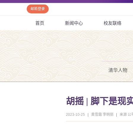
邮箱登录
首页
新闻中心
校友联络
清华人物
胡摇 | 脚下是
2023-10-25
|
黄雪霜 李明丽
|
来源 公号