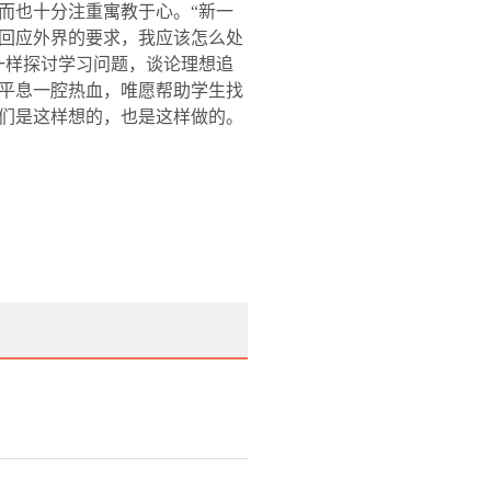
而也十分注重寓教于心。“新一
回应外界的要求，我应该怎么处
一样探讨学习问题，谈论理想追
平息一腔热血，唯愿帮助学生找
们是这样想的，也是这样做的。