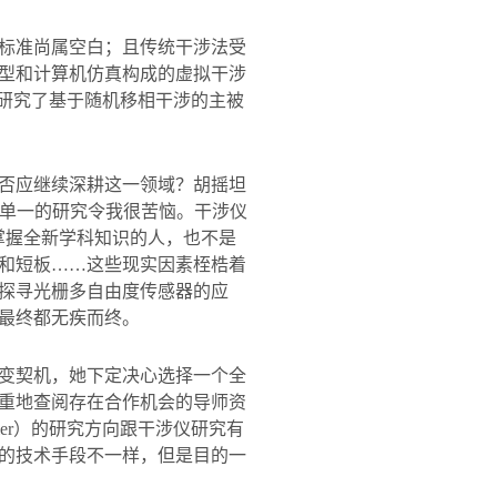
标准尚属空白；且传统干涉法受
型和计算机仿真构成的虚拟干涉
，研究了基于随机移相干涉的主被
否应继续深耕这一领域？胡摇坦
事单一的研究令我很苦恼。干涉仪
掌握全新学科知识的人，也不是
和短板……这些现实因素桎梏着
探寻光栅多自由度传感器的应
最终都无疾而终。
变契机，她下定决心选择一个全
重地查阅存在合作机会的导师资
er
）的研究方向跟干涉仪研究有
的技术手段不一样，但是目的一