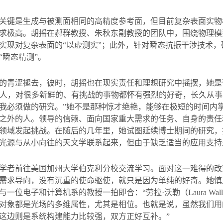
关键是生成与被测面相同的高精度参考面，但目前复杂表面实物
求极高。胡摇在郝群教授、朱秋东副教授的团队中，围绕物理模
实现对复杂表面的“以虚测实”；此外，针对瞬态抗振干涉技术
“瞬态精测”。
的青涩褪去，彼时，胡摇也在现实责任和理想研究中摇摆，她是
’的人，对很多新鲜的、有挑战的事物都怀有强烈的好奇，长久从
我必须做的研究。”她不是那种惊才绝艳，能够在极短的时间内
之外的人。领导的信赖、面向国家重大需求的任务、自身的责任
领域发起挑战。在随后的几年里，她试图延续博士期间的研究，
光源与从小向往的天文学联系起来，但由于缺乏适当的应用支持
学者前往美国加州大学伯克利分校交流学习。面对这一难得的改
需求导向，没有沉重的使命驱使，就只是因为单纯的好奇。她慎
与一位电子和计算机系的教授一拍即合：
“
劳拉
·
沃勒（
Laura Wall
对象都是光场的多维属性，尤其是相位。也就是说，虽然我们用
这边则是系统构建能力比较强，双方正好互补。”