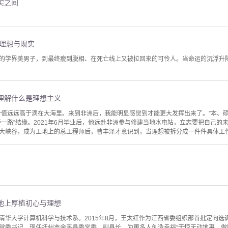
实之间
的理想与现实
的学界美男子，到最终瘦到脱相、在死亡线上又被拉回来的可怜人。当命运的沉浮升
理解什么是理想主义
价值远远高于滴在大海里。来到非洲后，我能明显感觉到才能更大发挥出来了。”本、
带一路”结缘。2021年6月毕业后，他远赴非洲参与修建当地水电站，立志要把自己的
大峡谷，成为工地上的总工程师后，曹丰泽才意识到，当理想被拆分成一件件具体工作时
地上厚植初心与理想
清华大学计算机科学与技术系。2015年8月，王太红作为江西省委组织部首批定向选
党委书记，现任抚州市金溪县委常委、副县长。为更多人创造幸福“干惊天动地事，做