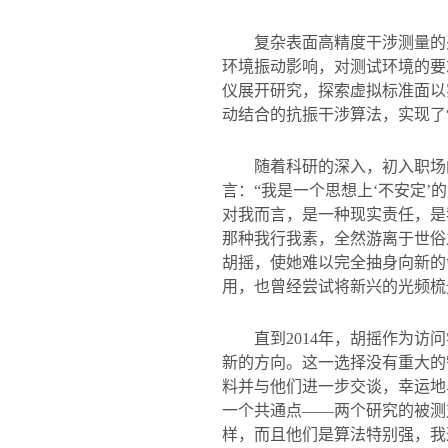
复杂表面高精度干涉测量的
环境振动影响，对测试环境的要
仪展开研究，探索虚拟标准面以
动结合的抗振干涉算法，实现了
随着科研的深入，初入职场
言：“我是一个思想上‘不安定
对我而言，是一种现实责任，是
那种我行我素，全然游离于世俗
胡摇，使她难以完全抽身向新的
用，也曾经尝试将新兴的光频梳
直到
2014
年，胡摇作为访问
新的方向。这一选择没有重大的
料并与他们进一步交谈，幸运地
一个共通点
——
两个研究的被测
样，而且他们是算法特别强，我