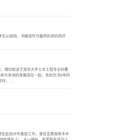
降无从抵挡，书籍或作为最终的顽抗和疗
硕、博均就读于清华大学土木工程专业的曹
未来与非洲的发展连在一起。告别生活9年的
，...
调生赴抚州市基层工作。曾任宜黄县新丰乡
隐姓埋名人”，大一伊始，系里新生培训上