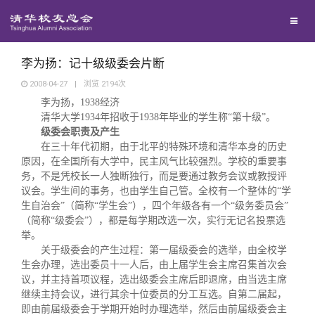
兴趣群体
捐赠方法
我要订阅
清华故事
西南联大校友会
义工计划
新媒体平台
青春风采
李为扬：记十级级委会片断
2008-04-27
|
浏览
2194
次
李为扬，
1938
经济
校友文苑
清华大学
1934
年招收于
1938
年毕业的学生称
“
第十级
”
。
级委会职责及产生
校友讲坛
在三十年代初期，由于北平的特殊环境和清华本身的历史
原因，在全国所有大学中，民主风气比较强烈。学校的重要事
务，不是凭校长一人独断独行，而是要通过教务会议或教授评
校友视界
议会。学生间的事务，也由学生自己管。全校有一个整体的“学
生自治会”（简称“学生会”），四个年级各有一个“级务委员会”
（简称“级委会”），都是每学期改选一次，实行无记名投票选
校友服务
举。
关于级委会的产生过程：第一届级委会的选举，由全校学
生会办理，选出委员十一人后，由上届学生会主席召集首次会
校友总会
终身学习
议，并主持首项议程，选出级委会主席后即退席，由当选主席
继续主持会议，进行其余十位委员的分工互选。自第二届起，
即由前届级委会于学期开始时办理选举，然后由前届级委会主