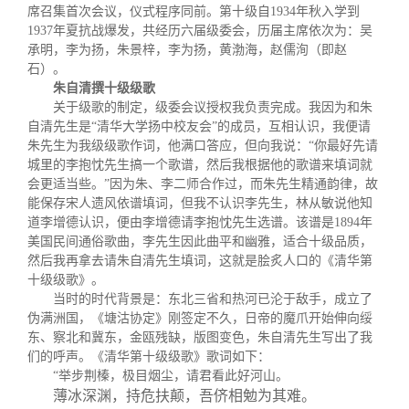
关闭
信息化服务
总会简介
席召集首次会议，仪式程序同前。第十级自
1934
年秋入学到
1937
年夏抗战爆发，共经历六届级委会，历届主席依次为：吴
承明，李为扬，朱景梓，李为扬，黄渤海，赵儒洵（即赵
三创大赛
会长致辞
石）。
朱自清撰十级级歌
关于级歌的制定，级委会议授权我负责完成。我因为和朱
实用信息
总会章程
自清先生是“清华大学扬中校友会”的成员，互相认识，我便请
朱先生为我级级歌作词，他满口答应，但向我说：“你最好先请
城里的李抱忱先生搞一个歌谱，然后我根据他的歌谱来填词就
理事会名单
会更适当些。”因为朱、李二师合作过，而朱先生精通韵律，故
能保存宋人遗风依谱填词，但我不认识李先生，林从敏说他知
道李增德认识，便由李增德请李抱忱先生选谱。该谱是
1894
年
制度法规
美国民间通俗歌曲，李先生因此曲平和幽雅，适合十级品质，
然后我再拿去请朱自清先生填词，这就是脍炙人口的《清华第
十级级歌》。
联系我们
当时的时代背景是：东北三省和热河已沦于敌手，成立了
伪满洲国，《塘沽协定》刚签定不久，日帝的魔爪开始伸向绥
东、察北和冀东，金瓯残缺，版图变色，朱自清先生写出了我
们的呼声。《清华第十级级歌》歌词如下：
“举步荆榛，极目烟尘，请君看此好河山。
薄冰深渊，持危扶颠，吾侪相勉为其难。