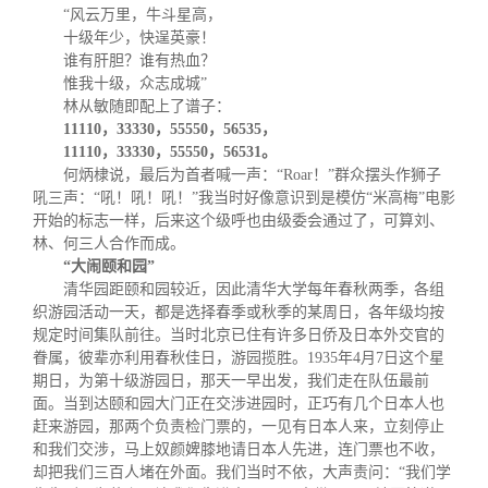
“
风云万里，牛斗星高，
十级年少，快逞英豪！
谁有肝胆？谁有热血？
惟我十级，众志成城
”
林从敏随即配上了谱子：
11110
，
33330
，
55550
，
56535
，
11110
，
33330
，
55550
，
56531
。
何炳棣说，最后为首者喊一声：“
Roar
！
”
群众摆头作狮子
吼三声：
“
吼！吼！吼！
”
我当时好像意识到是模仿
“
米高梅
”
电影
开始的标志一样，后来这个级呼也由级委会通过了，可算刘、
林、何三人合作而成。
“大闹颐和园”
清华园距颐和园较近，因此清华大学每年春秋两季，各组
织游园活动一天，都是选择春季或秋季的某周日，各年级均按
规定时间集队前往。当时北京已住有许多日侨及日本外交官的
眷属，彼辈亦利用春秋佳日，游园揽胜。
1935
年
4
月
7
日这个星
期日，为第十级游园日，那天一早出发，我们走在队伍最前
面。当到达颐和园大门正在交涉进园时，正巧有几个日本人也
赶来游园，那两个负责检门票的，一见有日本人来，立刻停止
和我们交涉，马上奴颜婢膝地请日本人先进，连门票也不收，
却把我们三百人堵在外面。我们当时不依，大声责问：
“
我们学