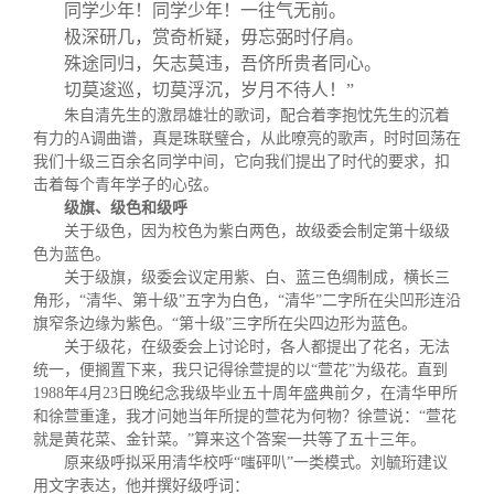
同学少年！同学少年！一往气无前。
极深研几，赏奇析疑，毋忘弼时仔肩。
殊途同归，矢志莫违，吾侪所贵者同心。
切莫逡巡，切莫浮沉，岁月不待人！”
朱自清先生的激昂雄壮的歌词，配合着李抱忱先生的沉着
有力的
A
调曲谱，真是珠联璧合，从此嘹亮的歌声，时时回荡在
我们十级三百余名同学中间，它向我们提出了时代的要求，扣
击着每个青年学子的心弦。
级旗、级色和级呼
关于级色，因为校色为紫白两色，故级委会制定第十级级
色为蓝色。
关于级旗，级委会议定用紫、白、蓝三色绸制成，横长三
角形，“清华、第十级”五字为白色，“清华”二字所在尖凹形连沿
旗窄条边缘为紫色。“第十级”三字所在尖四边形为蓝色。
关于级花，在级委会上讨论时，各人都提出了花名，无法
统一，便搁置下来，我只记得徐萱提的以“萱花”为级花。直到
1988
年
4
月
23
日晚纪念我级毕业五十周年盛典前夕，在清华甲所
和徐萱重逢，我才问她当年所提的萱花为何物？徐萱说：
“
萱花
就是黄花菜、金针菜。
”
算来这个答案一共等了五十三年。
原来级呼拟采用清华校呼“嗤砰叭”一类模式。刘毓珩建议
用文字表达，他并撰好级呼词：