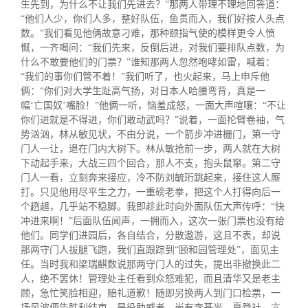
生先到，为什么不让我们先进去？”那两人带理不理地回答道：
“他们人少，你们人多，整好队伍，鱼贯而入，我们好按人头点
数。”我们看见他俩故意刁难，那种颐指气使的模样更令人愤
慨，一齐喝问：“我们先来，反倒后进，对我们要排队点数，为
什么不敢要他们的门票？”谁知那两人忽然咆哮如雷，喊着：
“我们的事你们管不着！”我们听了，也火起来，马上申斥他
俩：“你们对大学生趾高气扬，对日本人哈腰弯背，真是一
幅‘亡国奴’嘴脸！”他俩一听，恼羞成怒，一面大声喧嚷：“不让
你们进就是不得进，你们敢动武吗？”说着，一面抡臂卷袖，气
势汹汹，林从敏见状，不由分说，一个箭步冲进栅门，第一守
门人一让，退在门内大树下。林从敏抢前一步，两人就在大树
下动起手来，大战三四个回合，那人不支，抱头鼠窜。第二守
门人一看，立刻奔来接应，冷不防刘毓珩跳起来，接住这人厮
打。只见他用尽平生之力，一重磅老拳，把这个人打得向后一
个趔趄，几乎站不稳脚。我即趁此时向外面队伍大声传呼：“快
冲进来啊！”后面队伍闻声，一拥而入，这次一张门票也没有给
他们。同学们进园后，各自结合，分散遨游，这且不表，却说
那两守门人拔腿飞跑，我们直跟踪到“颐和园管理处”，面见主
任。当时我和梁瑞麒数说那两守门人的过失，提出非撤换此二
人，绝不罢休！管理处主任看到众怒难犯，而且清华又是老主
顾，急忙笑脸相迎，赔礼道歉！随即另换两人到门口检票，一
场风波便告胜利结束。是役助威者，尚有李基光、夏登社、亢