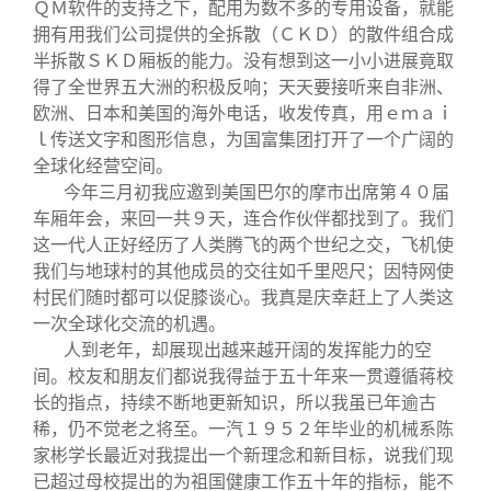
ＱＭ软件的支持之下，配用为数不多的专用设备，就能
拥有用我们公司提供的全拆散（ＣＫＤ）的散件组合成
半拆散ＳＫＤ厢板的能力。没有想到这一小小进展竟取
得了全世界五大洲的积极反响；天天要接听来自非洲、
欧洲、日本和美国的海外电话，收发传真，用ｅｍａｉ
ｌ传送文字和图形信息，为国富集团打开了一个广阔的
全球化经营空间。
今年三月初我应邀到美国巴尔的摩市出席第４０届
车厢年会，来回一共９天，连合作伙伴都找到了。我们
这一代人正好经历了人类腾飞的两个世纪之交，飞机使
我们与地球村的其他成员的交往如千里咫尺；因特网使
村民们随时都可以促膝谈心。我真是庆幸赶上了人类这
一次全球化交流的机遇。
人到老年，却展现出越来越开阔的发挥能力的空
间。校友和朋友们都说我得益于五十年来一贯遵循蒋校
长的指点，持续不断地更新知识，所以我虽已年逾古
稀，仍不觉老之将至。一汽１９５２年毕业的机械系陈
家彬学长最近对我提出一个新理念和新目标，说我们现
已超过母校提出的为祖国健康工作五十年的指标，能不