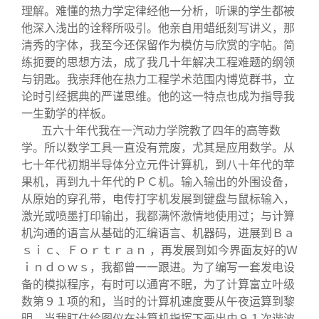
理解。难懂的热力学定律经他一分析，听课的学生都被
他深入浅出的诠释所吸引。他亲自用蜡纸刻写讲义，那
清秀的字体，我至今还保留作为模仿与欣赏的字帖。简
练扼要的思想方法，成了我几十年解决工程难题的纲领
与钥匙。我崇拜他在热力工程学术范围内博览群书，立
论时引经据典的严谨思维。他的这一特点也成为指导我
一生勤学的样板。
五六十年代我在一汽动力学院教了四年的高等数
学。所以数学工具一直没有荒废，尤其是应用数学。从
七十年代初期半导体分立元件计算机，到八十年代的苹
果机，再到九十年代的ＰＣ机。输入输出的外围设备，
从原始的穿孔带，电传打字机发展到键盘与鼠标输入，
激光或喷墨打印输出，我都满怀激情地使用过；与计算
机沟通的语言从基础的汇编语言、机器码，进展到Ｂａ
ｓｉｃ、Ｆｏｒｔｒａｎ
，再发展到如今界面友好的Ｗ
ｉｎｄｏｗｓ，我都曾一一跟进。为了编写一套发电设
备的模拟程序，有时可以通宵不眠，为了计算富立叶级
数第９１项的和，当时的计算机速度要从午夜运算到黎
明，当我盯住绘图仪在计算机指挥下画出由９１次谐波