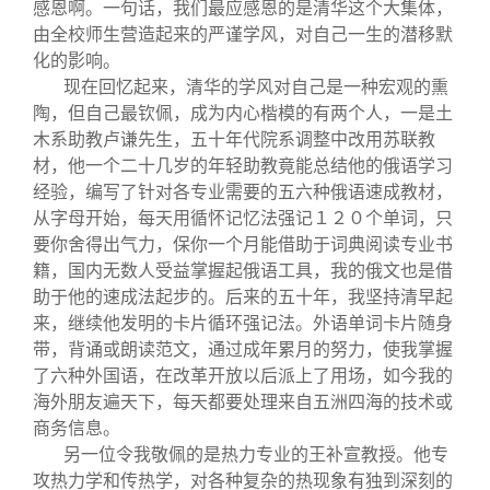
关闭
信息化服务
总会简介
感恩啊。一句话，我们最应感恩的是清华这个大集体，
由全校师生营造起来的严谨学风，对自己一生的潜移默
化的影响。
三创大赛
会长致辞
现在回忆起来，清华的学风对自己是一种宏观的熏
陶，但自己最钦佩，成为内心楷模的有两个人，一是土
木系助教卢谦先生，五十年代院系调整中改用苏联教
实用信息
总会章程
材，他一个二十几岁的年轻助教竟能总结他的俄语学习
经验，编写了针对各专业需要的五六种俄语速成教材，
理事会名单
从字母开始，每天用循怀记忆法强记１２０个单词，只
要你舍得出气力，保你一个月能借助于词典阅读专业书
籍，国内无数人受益掌握起俄语工具，我的俄文也是借
制度法规
助于他的速成法起步的。后来的五十年，我坚持清早起
来，继续他发明的卡片循环强记法。外语单词卡片随身
联系我们
带，背诵或朗读范文，通过成年累月的努力，使我掌握
了六种外国语，在改革开放以后派上了用场，如今我的
海外朋友遍天下，每天都要处理来自五洲四海的技术或
商务信息。
另一位令我敬佩的是热力专业的王补宣教授。他专
攻热力学和传热学，对各种复杂的热现象有独到深刻的