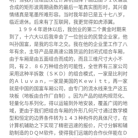
合成的矩形波周期函数的最后一笔真实图形时，其兴奋
情绪真是笔墨所难形容。当时我年龄已是五十七八岁，
临近退休。后来有了互联网，我更觉得如虎添翼。
１９９４年退休以后，我创业的第二个黄金时期来
到了，十六大以后我幸会了一位创业的民营企业家，他
叫孙国富，是我的忘年之交。我在他的企业里工作了八
年有余，主导产品是高速公路货运的封闭式组合车厢，
由于车厢是由五面组合而成的，而且三维尺寸大小不
同，有２．８６万种组合的可能性，全世界有三家公司
采用这种半拆散（ＳＫＤ）的组合模式，一家是比利时
的Ａｌｕｖａｎ，一家是美国的Ｋｅｗｉｔｔ，再一家
就是中国的国富车厢公司，由专门的流水线来生产这五
块板（地板由合作厂自制）。因为产品的结构规范化、
轻量化与系列化，得以运输到外地安装，覆盖广阔的地
域，更由于我们把组合车厢的外形几何尺寸通过数学模
型和恒定的边界条件转为１４３种构件的具体尺寸，在
计算机辅助之下实现了精密迅速的报价，尺寸分解和辅
助制造的ＤＱＭ软件，使得我们远端的合作伙伴能在Ｄ