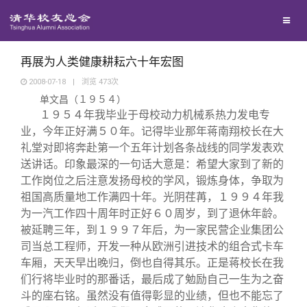
兴趣群体
捐赠方法
我要订阅
清华故事
西南联大校友会
义工计划
新媒体平台
青春风采
再展为人类健康耕耘六十年宏图
2008-07-18
|
浏览
473
次
单文昌（１９５４）
校友文苑
１９５４年我毕业于母校动力机械系热力发电专
业，今年正好满５０年。记得毕业那年蒋南翔校长在大
校友讲坛
礼堂对即将奔赴第一个五年计划各条战线的同学发表欢
送讲话。印象最深的一句话大意是：希望大家到了新的
工作岗位之后注意发扬母校的学风，锻炼身体，争取为
校友视界
祖国高质量地工作满四十年。光阴荏苒，１９９４年我
为一汽工作四十周年时正好６０周岁，到了退休年龄。
校友服务
被延聘三年，到１９９７年后，为一家民营企业集团公
司当总工程师，开发一种从欧洲引进技术的组合式卡车
车厢，天天早出晚归，倒也自得其乐。正是蒋校长在我
校友总会
终身学习
们行将毕业时的那番话，最后成了勉励自己一生为之奋
斗的座右铭。虽然没有值得彰显的业绩，但也不能忘了