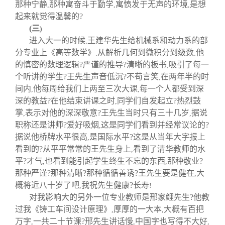
那种宁静
那种寓奋斗于勤学
寓愤发于无声的环境
是想
,
,
,
起来就觉得温馨的?
(
三
)
进入大一的时候
王建华先生给机械系和动力系的部
,
分专业上《高等数学》
从解析几何到微积分到级数
他
,
,
的慎密的数理逻辑?严谨的推导?清晰的板书
吸引了每一
,
个听讲的学生?王先生声音低沉?不苟言笑
在两年半的时
,
间内
他每周给我们上两至三次大课
每一个人都受到深
,
,
深的教益?在他结束讲课之时
同学们自发起立?热烈鼓
,
掌
表示对他的深深敬意?王先生当时只有三十几岁
据说
,
,
职称还是讲师?爱好吸烟
这是同学们看到并经常议论的?
,
据说他桥牌水平很高
是国际水平?这是从当年大字报上
,
看到的?从平平常常的王先生身上
看到了清华教师的水
,
平?才气
也看到能引起学生终生不忘的东西
那种敬业?
,
,
那种严谨?那种清晰?那种循循善诱?王先生要是健在
大
,
概将近八十岁了吧
我祝先生健康?长寿
,
!
对我影响大的另外一位专业教师是邢家鲤先生?他教
过我《铸工车间设计原理》
厚厚的一大本
大概有百把
,
,
万字
一共二十节课?邢先生讲话慢
中国字也写得不大好
,
,
,