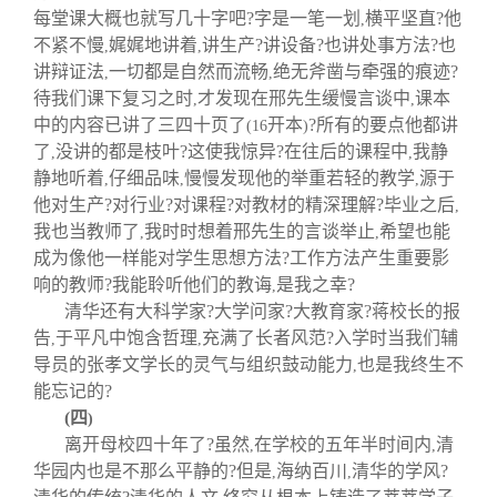
每堂课大概也就写几十字吧?字是一笔一划
横平坚直?他
,
不紧不慢
娓娓地讲着
讲生产?讲设备?也讲处事方法?也
,
,
讲辩证法
一切都是自然而流畅
绝无斧凿与牵强的痕迹?
,
,
待我们课下复习之时
才发现在邢先生缓慢言谈中
课本
,
,
中的内容已讲了三四十页了
开本
?所有的要点他都讲
(16
)
了
没讲的都是枝叶?这使我惊异?在往后的课程中
我静
,
,
静地听着
仔细品味
慢慢发现他的举重若轻的教学
源于
,
,
,
他对生产?对行业?对课程?对教材的精深理解?毕业之后
,
我也当教师了
我时时想着邢先生的言谈举止
希望也能
,
,
成为像他一样能对学生思想方法?工作方法产生重要影
响的教师?我能聆听他们的教诲
是我之幸?
,
清华还有大科学家?大学问家?大教育家?蒋校长的报
告
于平凡中饱含哲理
充满了长者风范?入学时当我们辅
,
,
导员的张孝文学长的灵气与组织鼓动能力
也是我终生不
,
能忘记的?
(
四
)
离开母校四十年了?虽然
在学校的五年半时间内
清
,
,
华园内也是不那么平静的?但是
海纳百川
清华的学风?
,
,