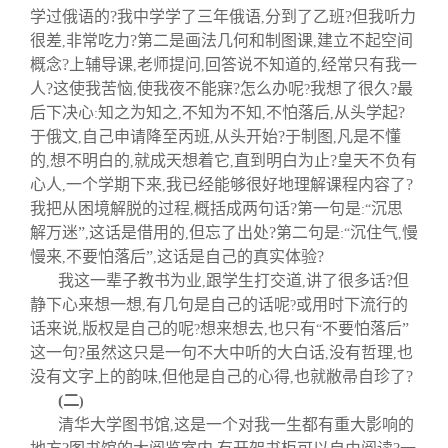
学过俄语的?我中学学了三年俄语
分到了乙班?但我听力
,
很差
非常吃力?第二是画法几何和制图课
建立不起空间
,
,
概念?上辅导课
老师提问
回答说不知道的
经常只有我一
,
,
,
人?这使我苦恼
使我夜不能寐?怎么办呢
我想了很久?最
,
?
后下决心
知之为知之
不知为不知
不怕落后
从头学起?
:
,
,
,
于俄文
自己申请降至丙班
从头开始?于制图
凡是不懂
,
,
,
的
想不明白的
就成天想着它
直到明白为止?皇天不负有
,
,
,
心人
一个学期下来
我已经能够很好地理解课程内容了?
,
,
我把从困境解脱的过程
概括成两句话?第一句是
沉思
,
:“
解万迷”
这话是借用的
但忘了出处?第二句是
沉住气
慢
,
,
:“
,
慢来
不要怕落后”
这话是自己的真实体验?
,
,
我这一辈子教书为业
跟学生打交道
讲了很多话?但
,
,
静下心来想一想
有几句是自己的话呢
或用时下流行的
,
?
话来说
版权是自己的呢
想来想去
也只有
不要怕落后”
,
?
,
“
这一句?虽然这只是一句不大中听的大白话
没有哲理
也
,
,
没有文字上的韵味
但他是自己的心得
也就敝帚自珍了?
,
,
(
二
)
清华大学图书馆
这是一个对我一生都有重大影响的
,