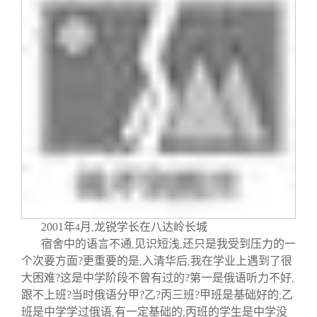
关闭
信息化服务
总会简介
三创大赛
会长致辞
实用信息
总会章程
理事会名单
制度法规
联系我们
2001
年
月
龙锐学长在八达岭长城
4
,
宿舍中的语言不通
见识短浅
还只是我受到压力的一
,
,
个次要方面?更重要的是
入清华后
我在学业上遇到了很
,
,
大困难?这是中学阶段不曾有过的?第一是俄语听力不好
,
跟不上班?当时俄语分甲?乙?丙三班?甲班是基础好的
乙
;
班是中学学过俄语
有一定基础的
丙班的学生是中学没
,
;