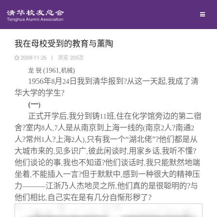
兴趣群体
捐赠方法
我要订阅
清华故事
西南联大校友会
义工计划
新媒体平台
青春风采
我在母校受到的教育与薰陶
2008-11-26
|
浏览
205
次
(1961,
)
龙
锐
机械
校友文苑
1956
年
月
日我到清华报到?从这一天起
我成了清
8
24
,
华大学的学生?
校友讲坛
(
一
)
正式开学后
我分到铸
班
住在化学馆旁边的第二宿
,
11
,
舍?室内
人
人是从南京到上海一线的
南京
人?南通
8
,7
(
2
2
校友视界
人?常州
人?上海
人
只有我一个“湖北佬”?他们都是从
1
2
),
大城市来的
见多识广
彼此闲谈时
用家乡话
我听不懂?
,
,
,
,
校友服务
他们谈论的事
我也不知道?他们谈话时
我只能默然地端
,
,
坐着
不能插入一言?但于默默中
感到一种很大的精神压
,
,
力———江浙乃人杰地灵之所
他们真的是很聪明的?与
,
校友总会
终身学习
他们相比
自己实在是有几分自惭形秽了?
,