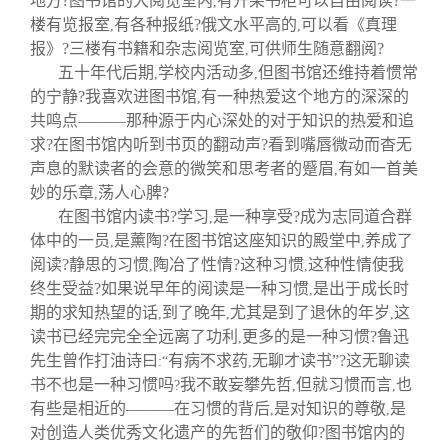
地方?图书馆的大阅览室内
有开架书柜可以自由阅读?一
,
楼有览报室
有各种报纸?俄文水平高的
可以看《真理
,
,
报》?三楼有书籍和杂志阅览室
可供师生随意翻阅?
,
五十年代后期
学校内活动多
但图书馆还维持着惯常
,
,
的宁静?我喜欢进图书馆
有一种热爱这个地方的深深的
,
共鸣点———那种源于内心深处的对于知识的热爱和追
求?在图书馆内听到书页的翻动声?看到嘴唇微动而杳无
声息的默读者的会意的微笑和思考者的蹙眉
有如一首美
,
妙的乐章
荡人心脾?
,
在图书馆内读书?学习
是一种享受?成为志同道合群
,
体中的一员
是薰陶?在图书馆这座知识的殿堂中
养成了
,
,
阅读?静思的习惯
陶冶了性情?这种习惯
这种性情使我
,
,
终生受益?如果说早年的阅读是一种习惯
是出于成长时
,
期的求知热望的话
到了晚年
尤其是到了退休的年岁
这
,
,
,
读书已经完完全全远离了功利
更多的是一种习惯?鲁迅
,
先生曾作打油诗曰
有病不求药
无聊才读书”?这无聊读
:“
,
书不也是一种习惯吗
我不敢妄攀先哲
但就习惯而言
也
?
,
,
有些是相近的———在习惯的背后
是对知识的尊敬
是
,
,
对创造人类优秀文化遗产的先哲们的敬仰?图书馆内的