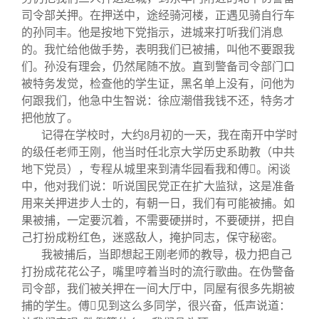
司令部关押。在押送中，途经骑河楼，正遇见骑自行车
的孙同丰。他是按地下党指示，进城来打听我们消息
的。我忙给他做手势，表明我们已被捕，叫他不要跟我
们。孙没有理会，仍然尾随不放。直到警备司令部门口
被特务发觉，检查他的学生证，黑名单上没有，问他为
何跟我们，他急中生智说：徐应潮借我钱不还，特务才
把他放了。
记得在学校时，大约
8
月初的一天，我在南开中学时
的级任老师王刚，他当时任北京大学历史系助教（中共
地下党员），专程从城里来到清华园看我和傅

。闲谈
中，他对我们说：听说国民党正在扩大监狱，这是准备
用来关押进步人士的，有朝一日，我们有可能被捕。如
果被捕，一定要沉着，不需要硬拼时，不要硬拼，把自
己打扮成粉红色，迷惑敌人，掩护同志，保守秘密。
我被捕后，当即想起王刚老师的教导，极力把自己
打扮成花花公子，嘴里哼着当时的流行歌曲。在伪警备
司令部，我们被关押在一间大厅中，同屋有很多先期被
捕的学生。傅

见到这么多同学，很兴奋，低声说道：