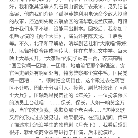
好，我和张其锟等人到石景山钢铁厂去采访，见到记者
高梁，他向我们介绍了孤胆英雄利用电话命令敌人投降
的故事，还遇到先期去解放区的清华教授孟庆基，可惜
由于我们水平不够，没能写出剧本。回校后，我参加了
砥呖导演的《两个大兵》，演员还有陈天戈、王启明
等。不久，北平和平解放，清华剧艺社和“大家唱”歌咏
队、民舞社联合组成宣传队，住在东单汇文中学。每天
晚上大幕拉开，“大家唱”的同学站满一台，齐声高唱
“国民党啊一团糟，一团糟，地痞流氓那个狗强盗，贪
官污吏到处有啊到处有，特务警察那个赛牛毛，国民党
啊一团糟……”，顿时把全场镇住。这个歌过去在蒋管
区不让唱，因此十分吸引人。接着，剧艺社演出了《两
个大兵》。压轴戏是民舞社的《年关》，一位扮演保长
的演员上台就唱：“……保长、保长，大炮一响黄金万
两，当官的欺负我，我欺负那个老百姓……”这种又歌
又舞的形式过去没见过，效果很好。在演出期间，传来
了描述东北流浪学生的独幕剧《月光下》，我看后感到
很好，就组织商令杰等进行了排演，后未能演出。