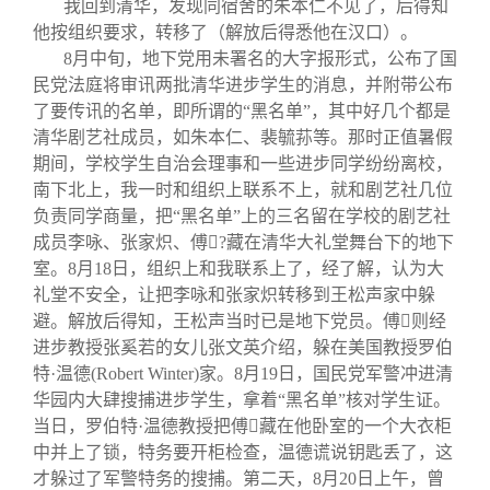
我回到清华，发现同宿舍的朱本仁不见了，后得知
他按组织要求，转移了（解放后得悉他在汉口）。
8
月中旬，地下党用未署名的大字报形式，公布了国
民党法庭将审讯两批清华进步学生的消息，并附带公布
了要传讯的名单，即所谓的“黑名单”，其中好几个都是
清华剧艺社成员，如朱本仁、裴毓荪等。那时正值暑假
期间，学校学生自治会理事和一些进步同学纷纷离校，
南下北上，我一时和组织上联系不上，就和剧艺社几位
负责同学商量，把“黑名单”上的三名留在学校的剧艺社
成员李咏、张家炽、傅

?
藏在清华大礼堂舞台下的地下
室。
8
月
18
日，组织上和我联系上了，经了解，认为大
礼堂不安全，让把李咏和张家炽转移到王松声家中躲
避。解放后得知，王松声当时已是地下党员。傅

则经
进步教授张奚若的女儿张文英介绍，躲在美国教授罗伯
特·温德
(Robert Winter)
家。
8
月
19
日，国民党军警冲进清
华园内大肆搜捕进步学生，拿着“黑名单”核对学生证。
当日，罗伯特·温德教授把傅

藏在他卧室的一个大衣柜
中并上了锁，特务要开柜检查，温德谎说钥匙丢了，这
才躲过了军警特务的搜捕。第二天，
8
月
20
日上午，曾