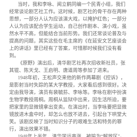
当时，我和李咏、闻立鹤同编一个民青小组，我们
经常谈论剧艺社工作。这时候，剧艺社的骨干存在两种
思想，一部分人认为应该演大戏，以掩护红色；一部分
人认为应该配合学生运动，自己创作剧本、演小戏，虽
然水平不高，但能结合当前形势。我们还常谈论普及与
提高的问题，其实这些在毛主席的《在延安文艺座谈会
上的讲话》里已经有了答案，可惜那时候我们没有看
到。
《原野》演出后，清华剧艺社再次招收新社员，张
其锟、陈天戈、王启明、唐道周等参加了进来。
1948
年初，王松声交来他的新作两幕剧《控诉》，
是影射当时失踪的某大学教授，大家看后感到很好。决
定由我导演，演员有裴毓荪、李咏等。李咏在剧中扮演
生物学教授周桐。周桐从监狱中出来，因生活所迫，要
把家里的显微镜拿出变卖。在演出时，当李咏要把显微
镜放进木盒中时，却怎么也放不进去，引起台下哄堂大
笑。该剧反映了当时知识分子的艰难生活和特务的罪
行，演出效果不错。
1948
年上半年，清华学运高涨，被喻为“解放区”。