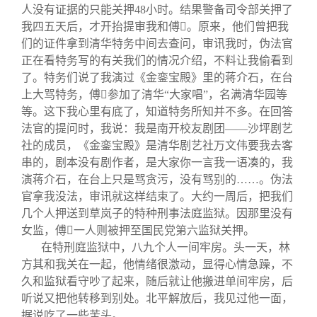
人没有证据的只能关押
48
小时。结果警备司令部关押了
我四五天后，才开抬提审我和傅

。原来，他们曾把我
们的证件拿到清华特务中间去查问，审讯我时，伪法官
正在看特务写的有关我们的情况介绍，不料让我偷看到
了。特务们说了我演过《金銮宝殿》里的蒋介石，在台
上大骂特务，傅

参加了清华“大家唱”，名满清华园等
等。这下我心里有底了，知道特务所知并不多。在回答
法官的提问时，我说：我是南开校友剧团——沙坪剧艺
社的成员，《金銮宝殿》是清华剧艺社万文伟要我去客
串的，剧本没有剧作者，是大家你一言我一语凑的，我
演蒋介石，在台上只是骂贪污，没有骂别的……。伪法
官拿我没法，审讯就这样结束了。大约一周后，把我们
几个人押送到草岚子的特种刑事法庭监狱。因那里没有
女监，傅

一人则被押至国民党第六监狱关押。
在特刑庭监狱中，八九个人一间牢房。头一天，林
方其和我关在一起，他情绪很激动，显得心情急躁，不
久和监狱看守吵了起来，随后就让他搬进单间牢房，后
听说又把他转移到别处。北平解放后，我见过他一面，
据说吃了一些苦头。