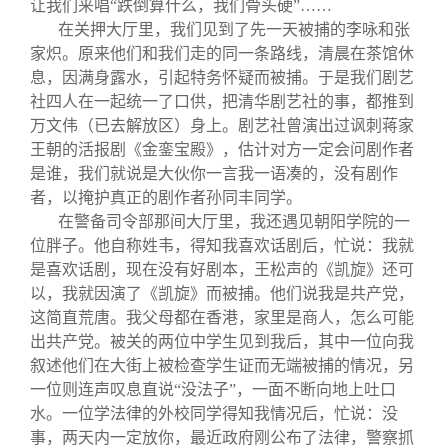
让我们来唱“跌倒算什么，我们骨头硬”……
在关押大厅里，我们见到了先一天被捕的李咏和张
家炽。原来他们和我们走的同一条路线，清晨在茶馆休
息，因满身露水，引起特务怀疑而被捕。于是我们剧艺
社四人在一起统一了口供，把清华剧艺社的事，都推到
万文伟（已去解放区）身上。剧艺社曾演出过讽刺蒋家
王朝的活报剧《金銮宝殿》，估计对方一定会问剧作者
是谁，我们就说是大伙你一言我一语凑的，没有剧作
者，以掩护真正的剧作者孙同丰同学。
在警备司令部那间大厅里，我还遇见朝阳学院的一
位胖子。他自称姓韦，得知我喜欢话剧后，忙说：我就
是喜欢话剧，现在没有好剧本，王松声的《凯旋》还可
以，我就因演了《凯旋》而被捕。他们说我是共产党，
这简直荒唐。我父母都在香港，家里是商人，怎么可能
出共产党。被关的两位中学生见到我后，其中一位向我
叙述他们在大街上被检查学生证而无端被捕的情况，另
一位则连声叹息直说“没法子”，一面不断向地上吐口
水。一位学法律的外校同学得知我情况后，忙说：没
事，两天内一定放你，最近政府刚公布了法律，警察抓