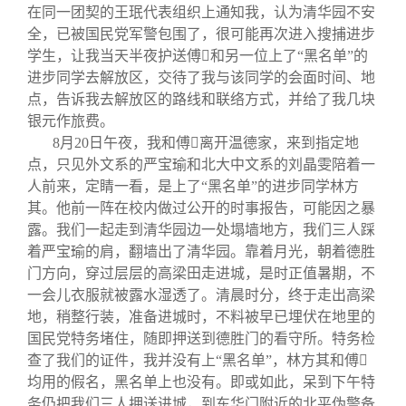
在同一团契的王珉代表组织上通知我，认为清华园不安
全，已被国民党军警包围了，很可能再次进入搜捕进步
学生，让我当天半夜护送傅

和另一位上了“黑名单”的
进步同学去解放区，交待了我与该同学的会面时间、地
点，告诉我去解放区的路线和联络方式，并给了我几块
银元作旅费。
8
月
20
日午夜，我和傅

离开温德家，来到指定地
点，只见外文系的严宝瑜和北大中文系的刘晶雯陪着一
人前来，定睛一看，是上了“黑名单”的进步同学林方
其。他前一阵在校内做过公开的时事报告，可能因之暴
露。我们一起走到清华园边一处塌墙地方，我们三人踩
着严宝瑜的肩，翻墙出了清华园。靠着月光，朝着德胜
门方向，穿过层层的高梁田走进城，是时正值暑期，不
一会儿衣服就被露水湿透了。清晨时分，终于走出高梁
地，稍整行装，准备进城时，不料被早已埋伏在地里的
国民党特务堵住，随即押送到德胜门的看守所。特务检
查了我们的证件，我并没有上“黑名单”，林方其和傅

均用的假名，黑名单上也没有。即或如此，呆到下午特
务仍把我们三人押送进城，到东华门附近的北平伪警备