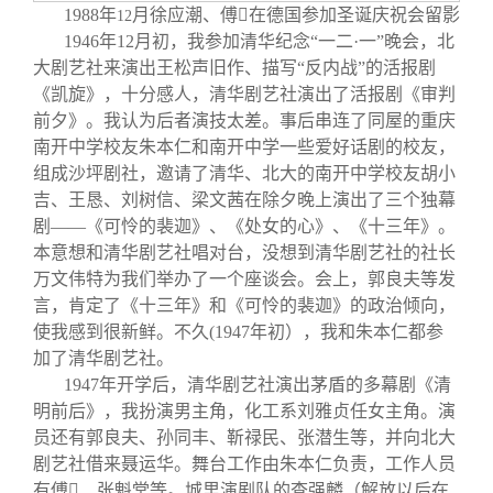
1988
年
月徐应潮、傅

在德国参加圣诞庆祝会留影
12
1946
年
12
月初，我参加清华纪念“一二·一”晚会，北
大剧艺社来演出王松声旧作、描写“反内战”的活报剧
《凯旋》，十分感人，清华剧艺社演出了活报剧《审判
前夕》。我认为后者演技太差。事后串连了同屋的重庆
南开中学校友朱本仁和南开中学一些爱好话剧的校友，
组成沙坪剧社，邀请了清华、北大的南开中学校友胡小
吉、王恳、刘树信、梁文茜在除夕晚上演出了三个独幕
剧——《可怜的裴迦》、《处女的心》、《十三年》。
本意想和清华剧艺社唱对台，没想到清华剧艺社的社长
万文伟特为我们举办了一个座谈会。会上，郭良夫等发
言，肯定了《十三年》和《可怜的裴迦》的政治倾向，
使我感到很新鲜。不久
(1947
年初），我和朱本仁都参
加了清华剧艺社。
1947
年开学后，清华剧艺社演出茅盾的多幕剧《清
明前后》，我扮演男主角，化工系刘雅贞任女主角。演
员还有郭良夫、孙同丰、靳禄民、张潜生等，并向北大
剧艺社借来聂运华。舞台工作由朱本仁负责，工作人员
有傅

、张魁堂等。城里演剧队的查强麟（解放以后在