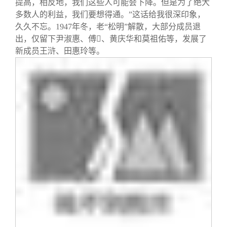
提高，相反地，我们这些人可能会下降。但是为了绝大
关闭
信息化服务
总会简介
多数人的利益，我们要想得通。”这话给我很深印象，
久久不忘。
1947
年冬，老“松明”解散，大部分成员退
三创大赛
会长致辞
出，仅留下尹淑惠、傅

、黄庆华和莫祖佑等，发展了
新成员王浒、田惠玲等。
实用信息
总会章程
理事会名单
制度法规
联系我们