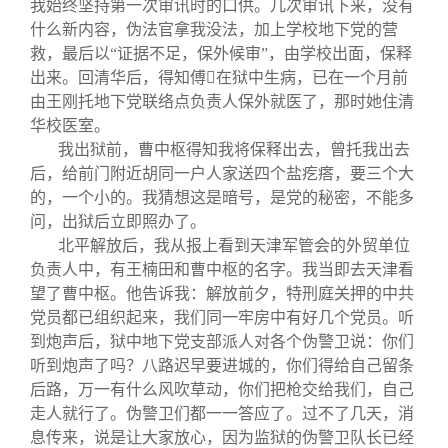
我始终坚持第一次审讯时的口供。几次审讯下来，没有
什么新内容，伪法官拿我没法，加上学校地下党的营
救，最后以“证据不足，保外候审”，由学校出面，保释
出来。回清华后，得知傅

在狱中生病，已在一个月前
由王刚托地下党联络点负责人保外就医了，那时她住清
华校医室。
我出狱前，曹中枢得知我将保释出去，曾托我出去
后，给前门附近胡同一户人家送四个盐疙瘩，要三个大
的，一个小的。我猜想这是暗号，是党的秘密，不能多
问，出狱后立即照办了。
北平解放后，我从报上看到天津军管会的外贸单位
负责人中，有王楠田和曹中枢的名字。我当即去天津看
望了曹中枢。他告诉我：解放前夕，特刑庭关押的中共
党员都已组织起来，我们同一牢房中有好几个党员。听
到炮声后，狱中地下党支部派人对各个伪警卫说：你们
听到炮声了吗？八路迟早要进城的，你们得给自己留条
后路，万一有什么风吹草动，你们把枪交给我们，自己
走人就行了。伪警卫们都一一答应了。过不了几天，消
息传来，说是让大家放心，因为监狱的伪警卫队长已经