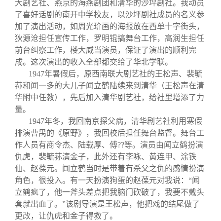
大剧艺社、燕京的海燕剧团和清华的沙坪剧社。我动员
了喜好话剧的南开中学校友，以沙坪剧社成员的名义参
加了演出活动，如周光玠画的海报放在西单十字街头，
狄源沧担任宣传工作，罗明锟搞舞台工作，高润生担任
前台纠察工作，楼大威当演员，保证了演出的顺利完
成。这次演出的收入全部都交给了华北学联。
1947
年暑假后，原西南联大剧艺社的王松声、裴毓
荪和闻一多的大儿子闻立鹤陆续来到清华（王松声在清
华附中任教），先后加入清华剧艺社，给社里增添了力
量。
1947
年冬，我回南京探父病，清华剧艺社利用寒假
排演曹禺的《原野》，我回校后担任舞台监督。舞台工
作人员有商令杰、陆载厚、傅
??
等。演员由闻立鹤扮演
仇虎，裴毓荪演金子，此外还有李咏、黄连甲、涂铁
仙、赵葆元。闻立鹤当时是带着有杀父之仇的感情扮演
角色，很投入。有一天扮演狗蛋的赵葆元对我说：“闻
立鹤疯了，他一斧头差点把我脑门砍破了，我要不戴头
套就出血了。”该剧导演是王松声，他把戏的结尾做了
更改，让仇虎和金子得救了。