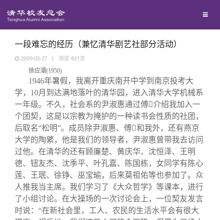
兴趣群体
捐赠方法
我要订阅
清华故事
西南联大校友会
义工计划
新媒体平台
青春风采
一段难忘的经历（兼忆清华剧艺社部分活动）
2009-05-27
|
浏览
821
次
徐应潮
(1950)
校友文苑
1946
年暑假，我离开重庆南开中学到南京投考大
学，
10
月到达满地落叶的清华园，进入清华大学机械系
校友讲坛
一年级。不久，社会系的尹淑惠通过傅

介绍我加入一
个团契，这是以宗教为掩护的一种读书会性质的社团，
后取名“松明”。成员除尹淑惠、傅

和我外，还有燕京
校友视界
大学的陶綮，他是我们的领导者，尹淑惠曾带我去访问
过他。在清华的还有顾廉楚、黄庆华、沈恒泽、王明
校友服务
德、钮友杰、沈季平、叶孔嘉、陈国栋，女同学有陈心
莲、王珉、徐铮、巫宝瑜，后来莫祖佑等也参加了。众
人推我当主席。我们学习了《大众哲学》等课本，进行
校友总会
终身学习
了小组讨论。在大操场的一次讨论会上，一位契友发言
时说：“在新社会里，工人、农民的生活水平会有很大