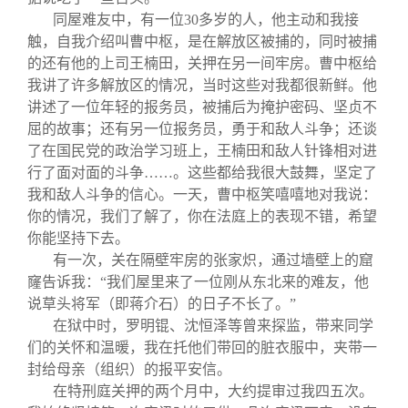
同屋难友中，有一位
30
多岁的人，他主动和我接
触，自我介绍叫曹中枢，是在解放区被捕的，同时被捕
的还有他的上司王楠田，关押在另一间牢房。曹中枢给
我讲了许多解放区的情况，当时这些对我都很新鲜。他
讲述了一位年轻的报务员，被捕后为掩护密码、坚贞不
屈的故事；还有另一位报务员，勇于和敌人斗争；还谈
了在国民党的政治学习班上，王楠田和敌人针锋相对进
行了面对面的斗争……。这些都给我很大鼓舞，坚定了
我和敌人斗争的信心。一天，曹中枢笑嘻嘻地对我说：
你的情况，我们了解了，你在法庭上的表现不错，希望
你能坚持下去。
有一次，关在隔壁牢房的张家炽，通过墙壁上的窟
窿告诉我：“我们屋里来了一位刚从东北来的难友，他
说草头将军（即蒋介石）的日子不长了。”
在狱中时，罗明锟、沈恒泽等曾来探监，带来同学
们的关怀和温暖，我在托他们带回的脏衣服中，夹带一
封给母亲（组织）的报平安信。
在特刑庭关押的两个月中，大约提审过我四五次。