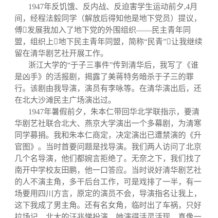
1947
年反饥饿、反内战、反迫害学生运动前夕
,4
月
间，经程法毅同学（解放后得知他是地下党员）提议，
傅

发展我加入了地下党的外围组织——民主青年同
盟，组织上
地下民主青年同盟，简称“民青”让我继续
留在清华剧艺社开展工作。
浙江大学的“于子三事件”传到清华后，我写了《谁
是凶手》的活报剧，揭露了美蒋特务暗杀于子三的罪
行。该剧由我导演，演员有李咏等。在清华演出后，还
在北大沙滩民主广场演出过。
1947
年暑假前夕，朱本仁带回华北学联指示，要清
华剧艺社联合北大、燕京大学演出一个多幕剧，为清寒
同学募捐。我和朱本仁商定，决定演出已遭禁演的《升
官图》。当时首要问题是找导演。我们两人访问了北京
几个名导演，他们都婉言拒绝了。无奈之下，我们找了
南开中学校友田鹏，他一口答应。当时说好清华剧艺社
的人不演主角，多干后台工作，可是戏排了一半，有一
场要用四川方言，原定的演员不会，导演指名让我上，
这下我成了男主角。还有名女角，临时出了车祸，只好
拉场记、北大的汪兆悌扮演，她演得活灵活现，真像一