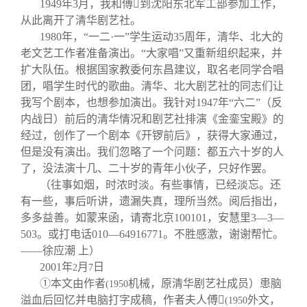
1949
年
3
月，我和傅

到沈阳东北军工部参加工作，
从此离开了清华剧艺社。
1980
年，“一二·一”学生运动
35
周年，清华、北大的
老文艺工作者准备演出。“大家唱”又重新组织起来，并
扩大队伍。根据国家教委何东昌建议，取名老同学合唱
团，唱学生时代的歌曲。清华、北大剧艺社的同志们让
我写个剧本，也想参加演出。我针对
1947
年“六二”（反
内战日）前后的清华情况和剧艺社排演《金銮宝殿》的
经过，创作了一个剧本《开锣前后》，获得大家通过，
但是没有演出。我们忽略了一个问题：都五六十岁的人
了，没法演十几、二十岁的青年小伙子，只好作罢。
（往事如烟，时浓时淡。有些事情，已经淡忘。还
有一些，事后听讲，遗漏失真，理所当然。阅后指出，
多多益善。如蒙来函，请寄北京
100101
，安慧里
3
—
3
—
503
。或打电话
010
—
64916771
。不胜感激，谢谢帮忙。
——徐应潮
上）
2001
年
月
日
2
7
①本文由作者
机械，原清华剧艺社成员）患脑
(1950
溢血后回忆并电脑打字成稿，作者夫人傅

外文，
(1950