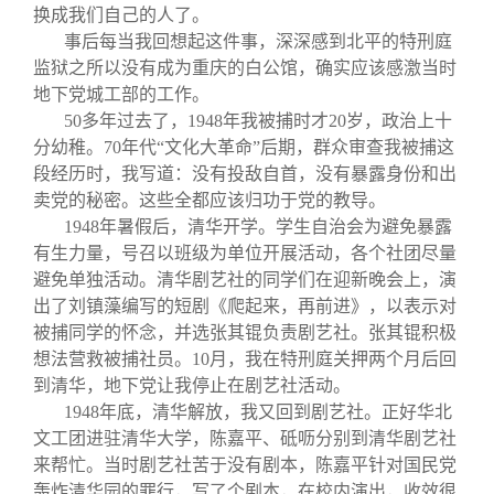
换成我们自己的人了。
事后每当我回想起这件事，深深感到北平的特刑庭
监狱之所以没有成为重庆的白公馆，确实应该感激当时
地下党城工部的工作。
50
多年过去了，
1948
年我被捕时才
20
岁，政治上十
分幼稚。
70
年代“文化大革命”后期，群众审查我被捕这
段经历时，我写道：没有投敌自首，没有暴露身份和出
卖党的秘密。这些全都应该归功于党的教导。
1948
年暑假后，清华开学。学生自治会为避免暴露
有生力量，号召以班级为单位开展活动，各个社团尽量
避免单独活动。清华剧艺社的同学们在迎新晚会上，演
出了刘镇藻编写的短剧《爬起来，再前进》，以表示对
被捕同学的怀念，并选张其锟负责剧艺社。张其锟积极
想法营救被捕社员。10月，我在特刑庭关押两个月后回
到清华，地下党让我停止在剧艺社活动。
1948
年底，清华解放，我又回到剧艺社。正好华北
文工团进驻清华大学，陈嘉平、砥呖分别到清华剧艺社
来帮忙。当时剧艺社苦于没有剧本，陈嘉平针对国民党
轰炸清华园的罪行，写了个剧本，在校内演出，收效很