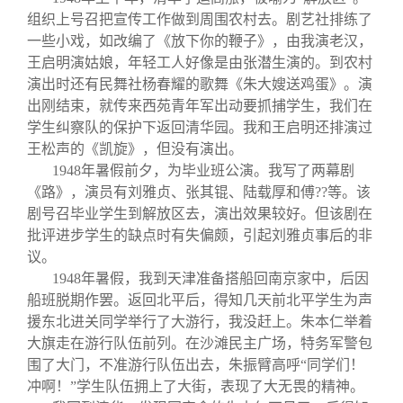
组织上号召把宣传工作做到周围农村去。剧艺社排练了
一些小戏，如改编了《放下你的鞭子》，由我演老汉，
王启明演姑娘，年轻工人好像是由张潜生演的。到农村
演出时还有民舞社杨春耀的歌舞《朱大嫂送鸡蛋》。演
出刚结束，就传来西苑青年军出动要抓捕学生，我们在
学生纠察队的保护下返回清华园。我和王启明还排演过
王松声的《凯旋》，但没有演出。
1948
年暑假前夕，为毕业班公演。我写了两幕剧
《路》，演员有刘雅贞、张其锟、陆载厚和傅
??
等。该
剧号召毕业学生到解放区去，演出效果较好。但该剧在
批评进步学生的缺点时有失偏颇，引起刘雅贞事后的非
议。
1948
年暑假，我到天津准备搭船回南京家中，后因
船班脱期作罢。返回北平后，得知几天前北平学生为声
援东北进关同学举行了大游行，我没赶上。朱本仁举着
大旗走在游行队伍前列。在沙滩民主广场，特务军警包
围了大门，不准游行队伍出去，朱振臂高呼“同学们！
冲啊！”学生队伍拥上了大街，表现了大无畏的精神。