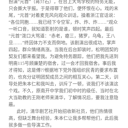
扮演“元首”（蒋介石），在台上大骂学校的特务无能，
只会撕大字报。于是得罪了他们，便怀恨在心。戏的末
尾，“元首”对着麦克风向观众训话，操着浙江官话说：
“各位同胞……我已经下令空军，炸、炸、炸……”观众
一听口音，就知道影射的是谁，顿时笑声四起。最后
“元首”泼口大骂道：“赤老，瘪三，猪罗，乌龟，王八
旦……”终因体力不支而倒地。该剧演出很成功，掌声
四起，群众情绪高涨。当我在后台卸装时，松明团契的
契友们都来看望我。为避免特务跟踪，他们把我先送到
明斋115号顾廉楚的宿舍，过一会才回我宿舍。事后我
才得知，这是傅
??
根据地下党外围组织民青的要求布置
的，也充分证明团契成员之间的相互关心。第二天，训
导处把朱本仁和我叫去，训斥了一顿，说我们不该演这
个戏。不久，原南开中学我们初中时的级任、当时在北
大当助教的王刚老师来清华，了解情况后，要我注意隐
蔽。
此时，清华剧艺社开始招收新社员，他们热情很
高，但缺乏舞台经验，朱本仁让我多帮帮他们，此后我
就多做一些导演工作。