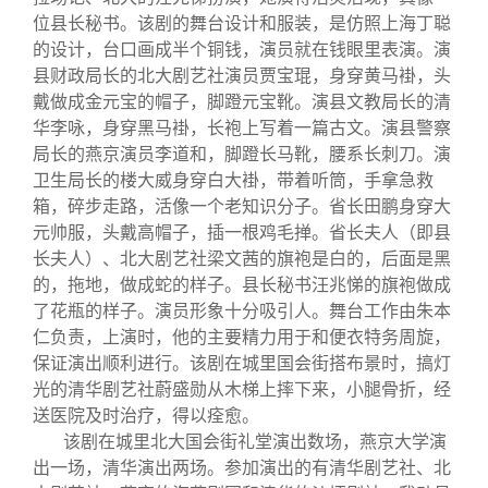
位县长秘书。该剧的舞台设计和服装，是仿照上海丁聪
的设计，台口画成半个铜钱，演员就在钱眼里表演。演
县财政局长的北大剧艺社演员贾宝琨，身穿黄马褂，头
戴做成金元宝的帽子，脚蹬元宝靴。演县文教局长的清
华李咏，身穿黑马褂，长袍上写着一篇古文。演县警察
局长的燕京演员李道和，脚蹬长马靴，腰系长刺刀。演
卫生局长的楼大威身穿白大褂，带着听筒，手拿急救
箱，碎步走路，活像一个老知识分子。省长田鹏身穿大
元帅服，头戴高帽子，插一根鸡毛掸。省长夫人（即县
长夫人）、北大剧艺社梁文茜的旗袍是白的，后面是黑
的，拖地，做成蛇的样子。县长秘书汪兆悌的旗袍做成
了花瓶的样子。演员形象十分吸引人。舞台工作由朱本
仁负责，上演时，他的主要精力用于和便衣特务周旋，
保证演出顺利进行。该剧在城里国会街搭布景时，搞灯
光的清华剧艺社蔚盛勋从木梯上摔下来，小腿骨折，经
送医院及时治疗，得以痊愈。
该剧在城里北大国会街礼堂演出数场，燕京大学演
出一场，清华演出两场。参加演出的有清华剧艺社、北