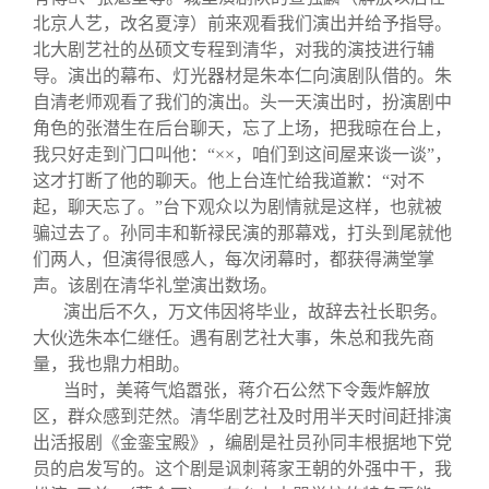
北京人艺，改名夏淳）前来观看我们演出并给予指导。
北大剧艺社的丛硕文专程到清华，对我的演技进行辅
导。演出的幕布、灯光器材是朱本仁向演剧队借的。朱
自清老师观看了我们的演出。头一天演出时，扮演剧中
角色的张潜生在后台聊天，忘了上场，把我晾在台上，
我只好走到门口叫他：“××，咱们到这间屋来谈一谈”，
这才打断了他的聊天。他上台连忙给我道歉：“对不
起，聊天忘了。”台下观众以为剧情就是这样，也就被
骗过去了。孙同丰和靳禄民演的那幕戏，打头到尾就他
们两人，但演得很感人，每次闭幕时，都获得满堂掌
声。该剧在清华礼堂演出数场。
演出后不久，万文伟因将毕业，故辞去社长职务。
大伙选朱本仁继任。遇有剧艺社大事，朱总和我先商
量，我也鼎力相助。
当时，美蒋气焰嚣张，蒋介石公然下令轰炸解放
区，群众感到茫然。清华剧艺社及时用半天时间赶排演
出活报剧《金銮宝殿》，编剧是社员孙同丰根据地下党
员的启发写的。这个剧是讽刺蒋家王朝的外强中干，我