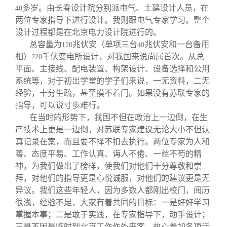
多岁。由长春设计院分别派电气、土建设计人员，在
40
两位专家指导下进行设计。我则跟电气专家学习。整个
设计过程都是在北京电力设计院进行的。
总容量为
兆伏安（单项三台
兆伏安和一台备用
120
40
相）
千伏变电所设计，对我国来说尚属首次。从总
220
平面、主接线、配电装置、构架设计、设备选择和公用
系统等，对于初出学堂的学子们来说，一无资料，二无
经验，十分生疏，甚至摸不着门。如果没有苏联专家的
指导，可以说寸歩难行。
在当时的形势下，我国不但在政治上一边倒，在生
产技术上更是一边倒，对苏联专家建议无论大小不但认
真记录在案，而且要不择不扣去执行。两位专家为人和
善、态度平易、工作认真、诲人不倦、一丝不苟的精
神，为我们做出了榜样，使我们对他们十分尊敬和崇
拜，对他们的指导更是心悦诚服，对他们的建议更是无
异议。我们这些年轻人，因为多数人都刚出校门，阅历
很浅，经验不足，大家有着共同的目标：一是好好学习
掌握本事；二是敢于实践，在专家指导下，动手设计；
三是不因是临时到北京工作作外来客，热心参加各项活