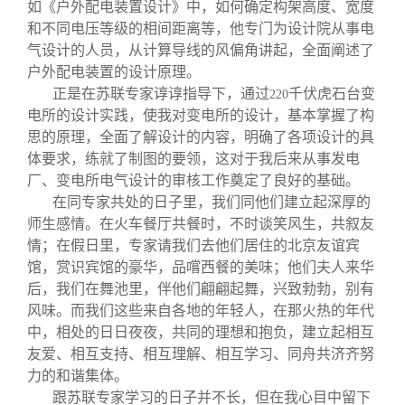
如《户外配电装置设计》中，如何确定构架高度、宽度
和不同电压等级的相间距离等，他专门为设计院从事电
气设计的人员，从计算导线的风偏角讲起，全面阐述了
户外配电装置的设计原理。
正是在苏联专家谆谆指导下，通过
千伏虎石台变
220
电所的设计实践，使我对变电所的设计，基本掌握了构
思的原理，全面了解设计的内容，明确了各项设计的具
体要求，练就了制图的要领，这对于我后来从事发电
厂、变电所电气设计的审核工作奠定了良好的基础。
在同专家共处的日子里，我们同他们建立起深厚的
师生感情。在火车餐厅共餐时，不时谈笑风生，共叙友
情；在假日里，专家请我们去他们居住的北京友谊宾
馆，赏识宾馆的豪华，品嚐西餐的美味；他们夫人来华
后，我们在舞池里，伴他们翩翩起舞，兴致勃勃，别有
风味。而我们这些来自各地的年轻人，在那火热的年代
中，相处的日日夜夜，共同的理想和抱负，建立起相互
友爱、相互支持、相互理解、相互学习、同舟共济齐努
力的和谐集体。
跟苏联专家学习的日子并不长，但在我心目中留下