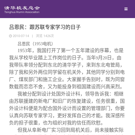
兴趣群体
捐赠方法
我要订阅
清华故事
西南联大校友会
义工计划
新媒体平台
青春风采
吕恩民：跟苏联专家学习的日子
2010-07-14
|
浏览
1426
次
吕恩民（
1953
电机）
校友文苑
1953
年，我国打开了第一个五年建设的序幕，也是
我从学校毕业踏上工作岗位的日子。当年
月
日，由
9
20
校友讲坛
我带队率领分配到东北的清华学子，来到东北电管局，
除了我和另外两位同学留在机关外，其他同学分别到电
厂、煤炭部门和施工企业。大家握手告别时，既为同窗
校友视界
数载而恋恋不舍，又为能投身到祖国建设而兴高采烈。
我被分配到设计处国外设计科，领导告诉我：相继
校友服务
由苏联援建的新电厂和旧厂的恢复建设，任务很重，国
外设计科便是为配合国外设计而设置的管理部门，你要
认真向苏联专家学习，更好发挥自己的才能。我深感所
校友总会
终身学习
负的担子很重，也为组织对我的信任而欣慰。
但我从阜新电厂实习回到局机关后，尚未接触实际