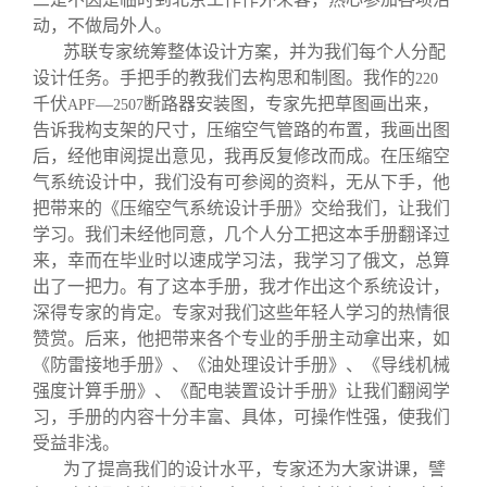
动，不做局外人。
苏联专家统筹整体设计方案，并为我们每个人分配
设计任务。手把手的教我们去构思和制图。我作的
220
千伏
—
断路器安装图，专家先把草图画出来，
APF
2507
告诉我构支架的尺寸，压缩空气管路的布置，我画出图
后，经他审阅提出意见，我再反复修改而成。在压缩空
气系统设计中，我们没有可参阅的资料，无从下手，他
把带来的《压缩空气系统设计手册》交给我们，让我们
学习。我们未经他同意，几个人分工把这本手册翻译过
来，幸而在毕业时以速成学习法，我学习了俄文，总算
出了一把力。有了这本手册，我才作出这个系统设计，
深得专家的肯定。专家对我们这些年轻人学习的热情很
赞赏。后来，他把带来各个专业的手册主动拿出来，如
《防雷接地手册》、《油处理设计手册》、《导线机械
强度计算手册》、《配电装置设计手册》让我们翻阅学
习，手册的内容十分丰富、具体，可操作性强，使我们
受益非浅。
为了提高我们的设计水平，专家还为大家讲课，譬