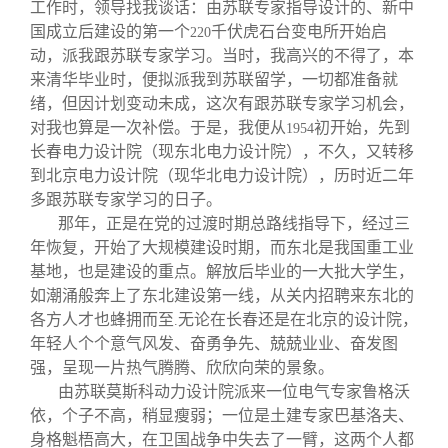
关闭
信息化服务
总会简介
工作时，领导找我谈话：由苏联专家指导设计的、新中
国成立后建设的第一个
千伏虎石台变电所开始启
220
动，派我跟苏联专家学习。当时，我高兴的不得了，本
三创大赛
会长致辞
来清华毕业时，便拟派我到苏联留学，一切都准备就
绪，但因计划变动未成，这次有跟苏联专家学习机会，
对我也算是一次补偿。于是，我便从
实用信息
总会章程
初开始，先到
1954
长春电力设计院（现东北电力设计院），不久，又转移
到北京电力设计院（现华北电力设计院），历时近二年
理事会名单
多跟苏联专家学习的日子。
那年，正是在党的过渡时期总路线指导下，经过三
年恢复，开始了大规模建设时期，而东北是我国重工业
制度法规
基地，也是建设的重点。解放后毕业的一大批大学生，
如潮涌般奔上了东北建设第一线，从关内招聘来东北的
联系我们
各方人才也蜂拥而至
无论在长春还是在北京的设计院，
.
年轻人个个意气风发、奋勇争先、兢兢业业、奋发图
强，呈现一片热气腾腾、欣欣向荣的景象。
由苏联莫斯科动力设计院派来一位电气专家鲁格沃
依，个子不高，稍显瘦弱；一位是土建专家巴基洛夫、
身格魁梧高大，在卫国战争中失去了一臂，这两个人都