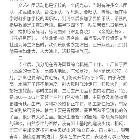
文艺社团活动也是学校的一个闪光点，当时有许多文艺团
队，如民族乐队、管弦乐队、军乐队、合唱队，等等。我在中
学时就参加学校的国乐队，到清华后参加了民族乐队，乐队的
指导教师是王震寰老师。每星期四下午，队员带着乐器到音乐
室二楼排练室练习，练习曲如《翠湖春晓》、《金蛇狂舞》、
《花好月圆》、《陕北组曲》等名曲。每当周末学校组织文艺
社团为师生演出时，我们乐队也参加演出，民乐队还到北京其
他高校如北大、人大演出，活跃高校气氛。
二
毕业后，我分配在青海国营综合机械厂工作，工厂位于西
北高原的青海省，高海拔地区，气候寒冷，内地是伏天的7、8
月，那里也要穿毛衣毛裤，9月份就开始结冰下雪。由于海拔
高，水烧开了还不到90度。刮大风时飞沙走石，狂风大作，能
把帐篷掀翻。那时主副食、生活生产用品都由内地供应，特别
是1960—1962年又赶上三年自然灾害时期，主副食及其他物资
更加奇缺。生产厂房和办公楼都正在建，职工都住帐篷，有家
属者则挖窑洞住。粮食主要是青稞面、蚕豆面和不易消化的谷
子面，很少有大米白面。但是生活暂时的困难，物质条件暂时
的短缺，自然条件的严酷，没有阻止基地的建设步伐，相反，
职工们更加坚定按照党中央提出的“独立自主，自力更生，艰苦
奋斗，勤俭建国”的方针，战斗在生产岗位，表现出对事业的无