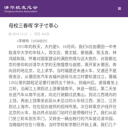
兴趣群体
捐赠方法
我要订阅
清华故事
西南联大校友会
义工计划
新媒体平台
青春风采
母校三春晖 学子寸草心
2010-12-27
|
浏览
492
次
○李维特
（1958动力）
校友文苑
1953年的秋天，大约是9、10月间，我们6位由莆田一中考
取清华大学的年轻人，郑文应、黄文赋、蔡祖康、陈玉良、林
鸿斌和我，怀着对国家建设的满腔热情与远大抱负、对首都北
校友讲坛
京的景仰和对清华大学的无限憧憬与遐想，离开家乡莆田，奔
向目的地北京，北上求学。当时福建还未通火车，交通还不是
很发达，从莆田坐汽车去福州途经乌龙江时要轮渡过江，莆福
校友视界
120公里的路程足足要行驶四五个钟头，到福州后，紧接着坐上
江轮，沿闽江上溯到达上游重镇南平。休息一宿后，第二天坐
校友服务
长途汽车从南平出发，向北行驶翻过武夷山，到达江西境内的
上饶，再由上饶乘坐此前从未见过的火车经江西、浙江、江苏
到达上海市，住在招办提供的招待所里。次日转乘京沪线开往
校友总会
终身学习
北京的火车，抵达终点站前门站时已是傍晚时分了。我们从前
门坐三轮车到东华门，又转坐一辆出租行的汽车驶达清华园，
当晚临时住在15宿舍。当时学校新学期已开始上课，我们几个