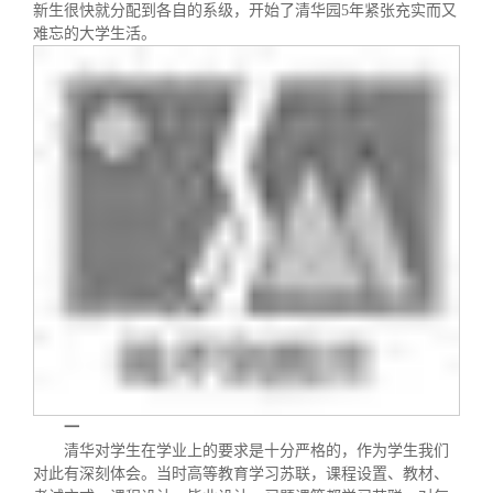
关闭
信息化服务
总会简介
新生很快就分配到各自的系级，开始了清华园5年紧张充实而又
难忘的大学生活。
三创大赛
会长致辞
实用信息
总会章程
理事会名单
制度法规
联系我们
一
清华对学生在学业上的要求是十分严格的，作为学生我们
对此有深刻体会。当时高等教育学习苏联，课程设置、教材、