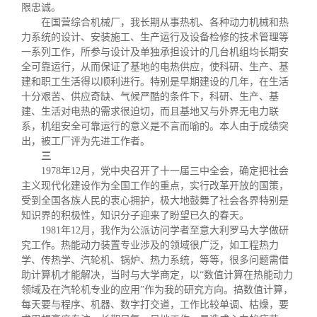
限忠诚。
在国营综合机械厂，我长期从事热机、各种动力机械和热
力系统的设计、安装施工、生产运行及设备检修的技术管理等
一系列工作，所参与设计及单独承担设计的几台机组均长期安
全可靠运行，从而保证了基地的电热供应，使科研、生产、基
建和职工生活得以顺利进行。特别是早期建设的几年，在生活
十分艰苦、供应奇缺、气候严酷的条件下，科研、生产、基
建、生活对电热的需求很迫切，而且基地又与外界无电力联
系，机组安全可靠运行的意义是不言而喻的。本人由于成绩突
出，被工厂评为先进工作者。
三
1978年12月，党中央召开了十一届三中全会，确定把社会
主义现代化建设作为全国工作的重点，实行改革开放的国策，
受到全国各族人民的衷心拥护，极大地鼓舞了社会各界特别是
知识界的积极性，知识分子迎来了盼望已久的春天。
1981年12月，我作为公派访问学者至意大利罗马大学做研
究工作。热能动力装置专业涉及的领域很广泛，如工程热力
学、传热学、汽轮机、锅炉、热力系统，等等，很多问题需借
助计算机才能解决，当时与大学商定，以“数值计算在热能动力
领域及在汽轮机专业的应用”作为我的研究方向。搞数值计算，
每天要与程序、机器、数字打交道，工作比较单调、枯燥，要