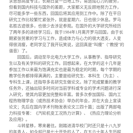
求思想高度专注，长期日复一日地工作，易造成心力的疲劳，
但看到国内科技与国外的差距，大家都义无反顾地努力工作，
尽可能多学一些东西，回国后将其应用到工作中。除了在平日
研究工作比较繁忙紧张外，就是星期六、日也很少休息。罗马
名胜古迹很多，也很少去涉足参观。在国外的大学研究所经历
了两年多的进修学习后，我于1984年1月离开罗马回国，由于长
期紧张劳累的学习与工作，造成体力与心力的很大透支，人变
得很消瘦，老同学见了我开玩笑说，这回真是“叫痩”（“教授”的
谐音）了。
回国后，调动至华北电力大学工作，从事教学、指导研究
生以及有关学科的研究工作。回想起来，在大学的这十几年是
参加工作以来最为饱满充实也是最为稳定的时期，每个学期的
教学任务都排得满满的，主要是给研究生、本科生（为主）、
专科生上课，还指导多名研究生做论文。除了完成繁重的教学
任务外，还抽出较多时间对当前学科或专业的学术问题进行深
入研究，使其内容更加完整和丰富。曾多次参加国际、国内工
程热物理学会（或热技术协会）举办的年会，并在大会上宣读
论文；先后在国内学术刊物发表论文三四十篇；出版了两部电
力科技专著：《汽轮机变工况热力计算》、《热应力理论分析
及应用》。
斗转星移，寒来暑往。刚踏进清华校门时还只是十八九岁
的年青人，如今却
已是七十开外的
人了，在五六十年人生历程