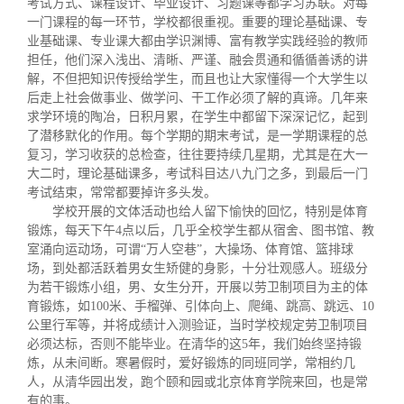
考试方式、课程设计、毕业设计、习题课等都学习苏联。对每
一门课程的每一环节，学校都很重视。重要的理论基础课、专
业基础课、专业课大都由学识渊博、富有教学实践经验的教师
担任，他们深入浅出、清晰、严谨、融会贯通和循循善诱的讲
解，不但把知识传授给学生，而且也让大家懂得一个大学生以
后走上社会做事业、做学问、干工作必须了解的真谛。几年来
求学环境的陶冶，日积月累，
在学
生中都留下深深记忆，起到
了潜移默化的作用。每个学期的期末考试，是一学期课程的总
复习，学习收获的总检查，往往要持续几星期，尤其是在大一
大二时，理论基础课多，考试科目达八九门之多，到
最后一门
考试结束，常常都要掉许多头发。
学校开展的文体活动也给人留下愉快的回忆，特别是体育
锻炼，每天下午4点以后，几乎全校学生都从宿舍、图书馆、教
室涌向运动场，可谓“万人空巷”，大操场、体育馆、篮排球
场，到处都活跃着男女生矫健的身影，十分壮观感人。班级分
为若干锻炼小组，男、女生分开，开展以劳卫制项目为主的体
育锻炼，如100米、手榴弹、引体向上、爬绳、跳高、跳远、10
公里行军等，并将成绩计入测验证，当时学校规定劳卫制项目
必须达标，否则不能毕业。在清华的这5年，我们始终坚持锻
炼，从未间断。寒暑假时，爱好锻炼的同班同学，常相约几
人，从清华园出发，跑个颐和园或北京体育学院来回，也是常
有的事。