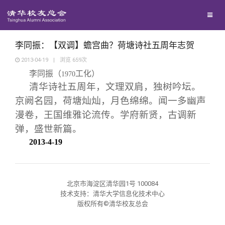
兴趣群体
捐赠方法
我要订阅
清华故事
西南联大校友会
义工计划
新媒体平台
青春风采
李同振：【双调】蟾宫曲？荷塘诗社五周年志贺
2013-04-19
|
浏览
659
次
李同振（
工化）
校友文苑
1970
清华诗社五周年，文理双肩，独树吟坛。
京阙名园，荷塘灿灿，月色绵绵。闻一多幽声
校友讲坛
漫卷，王国维雅论流传。学府新贤，古调新
弹，盛世新篇。
校友视界
2013-4-19
校友服务
北京市海淀区清华园1号 100084
技术支持：清华大学信息化技术中心
校友总会
终身学习
版权所有©清华校友总会