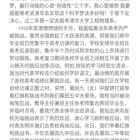
梦，最打动我的心是“创造性”三个字，我心里暗想
我要
:
是能够考进清华去实现这个科学梦该多好呀！于是下定
决心，过二年我一定去报考清华大学工程物理系。
1958
年是激情燃烧的岁月，我面临着当年高考的严
峻挑战。虽然全国掀起了大跃进的高潮，但是我们高中
毕业班仍然集中于高考功课的复习，学校安排毕业班在
高考后录取前，集中半个月时间到学校的山上农场进行
劳动锻炼。高考复习期间各校毕业班之间相互开展了热
火朝天的挑应战等活动。例如
校际的学习经验交流会，
,
我当时代表学校去介绍如何学好语文；最动情的是开展
了各校高考成绩比赛挑应战，有一天夜间我们正在学校
自修功课正酣之时，突然，莆田九（女）中敲锣打鼓举
着红旗和挑战书到我们莆田五中大草场，我校当时被动
匆匆应战，教导主任兼班主任肖老师集合两班毕业生，
并临时点将，要我代表全体毕业班讲话。我站出来向友
校光临挑战表示了热烈欢迎、虚心学习和积极应战，同
时表态明天我们去贵校具体应战。次日，我们举着红旗
和挑战书，不仅去莆田九中应战，并且去莆田二中等校