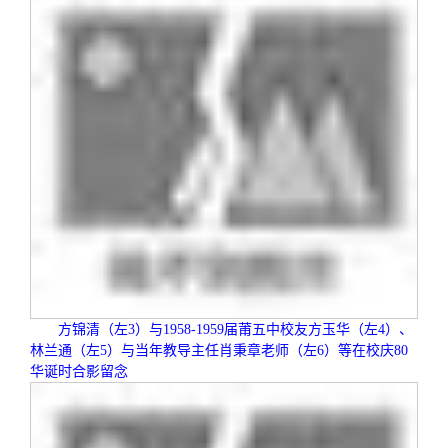
方锦清（左
3
）与
1958-1959
届莆五中校友方玉华（左
4
）、
林兰通（左
5
）与当年教导主任肖秉章老师（左
6
）等在校庆
80
华诞时合影留念