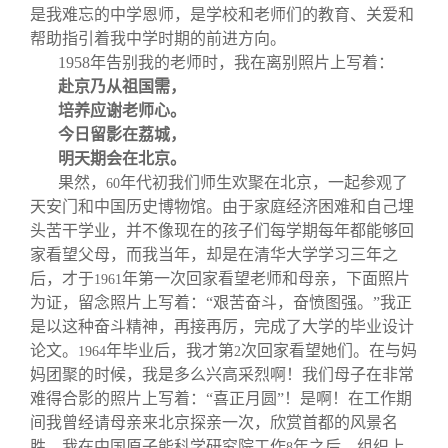
是我难忘的中学恩师，是学校和老师们的教育、关爱和
帮助指引着我中学时期的前进方向。
1958
年告别我的老师时，我在离别照片上写着：
赴京乃从祖国需，
培养应谢老师心。
今日留影在荔城，
明天期会在北京。
果然，
年代初我们师生欢聚在北京，一起参观了
60
天安门和中国历史博物馆。由于家庭经济困难和自己埋
头苦干学业，并不像现在的孩子们每学期每年都能够回
家看望父母，而我当年，却是在清华大学学习三年之
后，才于
年第一次回家看望老师和母亲，下面照片
1961
为证，留念照片上写着：“艰苦奋斗，奋愤图强。”我正
是以这种奋斗精神，再接再厉，完成了大学的毕业设计
论文。
年毕业后，我才第
次回家看望她们。在与妈
1964
2
妈团聚的时候，我是多么兴高采烈啊！我们母子在非常
难得合影的照片上写着：“喜正月圆”！是啊！在工作期
间我曾经请母亲来北京探亲一次，欣赏首都的风景名
胜。我在中国原子能科学研究院工作
年之后，组织上
8