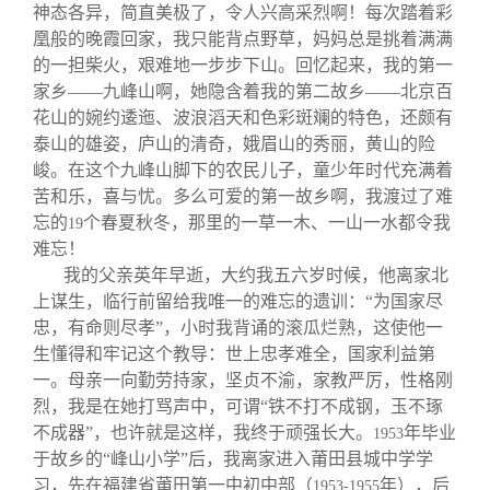
关闭
信息化服务
总会简介
神态各异，简直美极了，令人兴高采烈啊！每次踏着彩
凰般的晚霞回家，我只能背点野草，妈妈总是挑着满满
的一担柴火，艰难地一步步下山。回忆起来，我的第一
三创大赛
会长致辞
家乡——九峰山啊，她隐含着我的第二故乡——北京百
花山的婉约逶迤、波浪滔天和色彩斑斓的特色，还颇有
实用信息
总会章程
泰山的雄姿，庐山的清奇，娥眉山的秀丽，黄山的险
峻。在这个九峰山脚下的农民儿子，童少年时代充满着
苦和乐，喜与忧。多么可爱的第一故乡啊，我渡过了难
理事会名单
忘的
个春夏秋冬，那里的一草一木、一山一水都令我
19
难忘！
制度法规
我的父亲英年早逝，大约我五六岁时候，他离家北
上谋生，临行前留给我唯一的难忘的遗训：“为国家尽
忠，有命则尽孝”，小时我背诵的滚瓜烂熟，这使他一
联系我们
生懂得和牢记这个教导：世上忠孝难全，国家利益第
一。母亲一向勤劳持家，坚贞不渝，家教严厉，性格刚
烈，我是在她打骂声中，可谓“铁不打不成钢，玉不琢
不成器”，也许就是这样，我终于顽强长大。
年毕业
1953
于故乡的“峰山小学”后，我离家进入莆田县城中学学
习，先在福建省莆田第一中初中部（
年），后
1953-1955