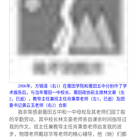
2006
年，方锦清（右
1
）在莆田学院和莆田五中分别作了学
术报告后，与当年莆田一中校长、莆田政协前主席林文豪（左
2
，已逝），教导主任兼班主任肖秉章老师（左
1
，已逝）及团
委书记龚云玉老师（右
2
）合影
我非常感谢莆田五中和一中母校及其老师们园丁般
的辛勤劳动，其中校长林文豪老师亲自课余时间指导过
我的作文，班主任兼教导主任肖秉章老师启发我的进
步，物理老师戴琼华等老师的精心辅导，他（她）们都