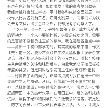
开展了类似的挑战活动。这种激情澎湃的大跃进气氛和
有声有色的校际活动，加倍激发了我的高考复习劲头，
我经常挑灯夜战过半夜。平时我各科成绩全面发展，学
校作文比赛名列前三名，演讲比赛第一，同学们以为我
会去考文科，出乎意料之外，我却报考了清华大学。
“吃一堑，长一智”，是挫折鞭策了我，成为我前进
的驱动力。一个人不要怕挫折，失败是成功之母，需要
的是百折不挠和勇往直前的精神。我在福建省重点中学
——莆田一中初中部学习时，其实我的成绩不错，作文
比赛名前三名，我经常喜欢在学校大黑板报上发表杂文
评论，锐利批评班级和社会上的不良之风，引起全校师
生茶余饭后的关注和强烈反响，为此我荣获学校黑板报
年度的奖励。但是同时也引发班主任的“无须有”担忧
——好像伤了她的面子，正是这点成为我在莆田一中继
续高中学习的障碍。从此，我带着“一鼓不服气”的精
神，选择到莆田五中继续我的高中学习。我立志一定要
赶超莆田一中的高考水平。在莆田五中，我的各科成绩
优异，赢得了老师和同学们的广泛羡慕和爱戴，我是班
上的学习委员，经常受命代表年级讲话，因此，让我担