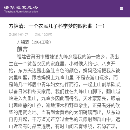
兴趣群体
捐赠方法
我要订阅
清华故事
西南联大校友会
义工计划
新媒体平台
青春风采
方锦清：一个农民儿子科学梦的四部曲（一）
2014-01-07
|
浏览
1208
次
方锦清（
1964
工物）
校友文苑
前言
福建省莆田市梧塘镇九峰乡是我的第一故乡，我出
校友讲坛
生在一个贫苦农民的家庭里。小时候大约七、八岁开
始，东方天边露出鱼肚白色的颜色，妈妈经常把我从被
窝里叫醒，跟着妈妈上九峰山里
不是去游山玩水，而
校友视界
.
是随几个邻居中青年妇女结伴而行，一起上山割草砍柴
,
以备日常和冬天家用。我们住在九峰山山脚下，翻山越
校友服务
岭进入九重山，九峰乡因此而得名。天才蒙蒙亮，眼前
出现幽静的山谷，遍地灌木和野草杂生，正是看好的砍
柴的用武之地。当看到金黄色的太阳磅礴而出，从东边
校友总会
终身学习
冉冉升起，千万道光芒穿过金色的云霞射到群山中，远
山近峦有时晶莹透明，有时山间云雾缭绕，若隐若现，