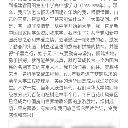
到福建省莆田第五中学高中部学习（
年）。那
1955-1958
么，我应该怎么报忠祖国呢？年幼的我，懵懵懂懂，自
己的天资、智慧和才干将来能做什么？一大串疑问。但
是，有一点非常清楚，从中学开始到大学，我一直是新
中国国家助学金资助我求学，我产生了对共产党和新中
国感恩之心和热爱之情，逐渐燃起一颗炽热的心，激发
了勤奋的头脑，树立起坚强的意志和拼搏的精神，并懂
得“千里之行，始于足下”
只要勤奋与坚持，脚踏实地，
,
勇于拼搏，就可能美梦成真，就可望成长为一个为国为
民的名副其实的有用人才。我开始仰慕、向往、梦想将
来当一名科学家或工程师。
年我考进了梦寐以求的
1958
清华大学工程物理系，美丽的清华园是成为我追梦的天
堂。不妨一提，当年大跃进年代，我们清华大学物四年
级被分派到百花山植树造林半个月，今日百花山风景区
已经成为中国房山世界地质公园的旅游胜地，绿树成
荫，果树飘香，有
年我们旅游留念照片为证，令我
2012
感慨和高兴！