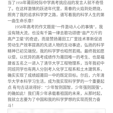
当了
年莆田校际中学高考挑应战的发言人就不奇怪
1958
了。在这样激情的跃进年代里，青春的火焰到处燃烧，
照亮了我的追求科学梦之路，谱写着我的科学人生的第
一曲生命乐章！
1958
年高考的作文题是“一件激动人心的事情”，我
没有随大流，也没有千篇一律去歌功颂德“亩产万斤的
高产卫星”的奇迹，而是赞扬莆田工厂里技术革新促进
劳动生产效率提高的先进人物的生动事迹，弘扬的科学
精神已初见端倪，我的科学梦也昭然若揭。最终我如愿
以偿，以优异的高考成绩作为莆田唯一的考生、也是福
建省五名之一进入了清华大学工程物理系，当年我初中
同班同学也有两人分别考入化学工程系和土木建筑系，
确实实现了成绩超莆田一中的既定目标。尔后，六年清
华大学本科学习生活，成为我实现科学梦的一个重要起
点
有句古话说得好：“少年智则国智，少年强则国强”，
.
的确如此！我们青少年承载着祖国的未来，从那时起，
我就立志要为了中国和我的科学梦想的实现而努力奋
斗！