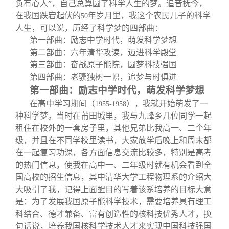
负有心人”，自己总算圆了科学人生的梦。追昔抚今，
在我国跌宕起伏的
年岁月里，我这个农民儿子的科学
50
人生，可以说，历经了科学梦的四部曲：
第一部曲：励志中学时代，萌发科学梦想
第二部曲：六年清华攻读，迈进科学殿堂
第三部曲：奋战原子能院，圆梦科技强国
第四部曲：老骥独树一帜，追梦与时俱进
第一部曲：励志中学时代，萌发科学梦想
在高中学习期间（
），我就开始萌发了一
1955-1958
种科学梦。当时在莆田城里，我与九峰乡几位同学一起
租住在校外的一套房子里，其他兄弟比我高一、二个年
级，并且在不同学校里读书，大家放学后晚上和周末都
在一起复习功课，各方面信息交流比较多，特别是高考
的热门信息，使我在高中一、二年级时就有机会看到全
国高校的招生信息，其中清华大学工程物理系的介绍大
大吸引了我，记得上面醒目的写着该系培养的目标大意
是：为了发展我国原子能科学技术，需要培养具有理工
科结合、德才兼备、富有创造性的核科技优秀人才，换
句话说，培养我国核科学技术人才来实现中国科技强国