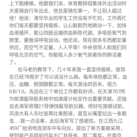
关闭
信息化服务
总会简介
上下跑楼梯。他跟我们说，体育教研组集体外出活动时
大家骑自行车出去，他总是骑在第一，不让别人超过
他！他说：清华毕业的学生工作没有不忙的，工作再忙
三创大赛
会长致辞
你们每天都要坚持锻炼，让心脏剧烈地跳动一下，加快
血液循环，能让四肢远端供血新陈代谢。多吸些氧气到
实用信息
总会章程
肺里，要做深呼吸运动。他还说，现在很多东西都定量
供应，而空气不定量，人人平等！中央领导人和我们同
呼吸北京的空气，你能吸入多少氧气就看你的肺活量
理事会名单
了。
在马老的教导下，几十年来我一直坚持锻练，故现
制度法规
在已经78周岁了可以说没什么病。每年体检都正常，血
压、血糖、胆固醇都正常。每天游泳四百米，视力
0.8/1.0。先后在三个单位工作都有好评。在天津707所
联系我们
为核潜艇导航系统中加速度计标定作出重要贡献。还独
自去海军修理21导弹快艇导航仪器，修好在旅顺试航，
风浪大有人先吐饭再吐黄胆液，直至从嘴里拉出一条蛔
虫……我一点没事，此后海军写了感谢信。在江西九江
459厂给测地连测车中车向仪，提出了新方案被采用，
使列装产品提前四年出厂并获省、部二等奖。在南京