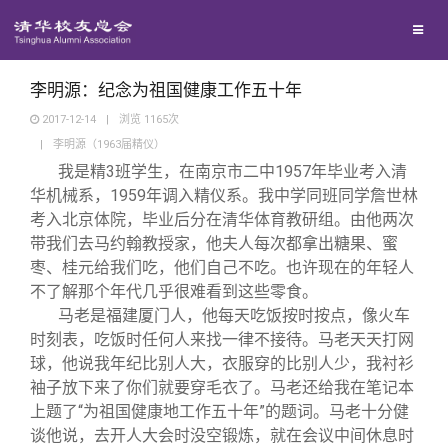
兴趣群体
捐赠方法
我要订阅
清华故事
西南联大校友会
义工计划
新媒体平台
青春风采
李明源：纪念为祖国健康工作五十年
2017-12-14
|
浏览
1165
次
|
李明源（1963届精仪）
校友文苑
我是精3班学生，在南京市二中1957年毕业考入清
华机械系，1959年调入精仪系。我中学同班同学詹世林
校友讲坛
考入北京体院，毕业后分在清华体育教研组。由他两次
带我们去马约翰教授家，他夫人每次都拿出糖果、蜜
枣、桂元给我们吃，他们自己不吃。也许现在的年轻人
校友视界
不了解那个年代几乎很难看到这些零食。
马老是福建厦门人，他每天吃饭按时按点，像火车
校友服务
时刻表，吃饭时任何人来找一律不接待。马老天天打网
球，他说我年纪比别人大，衣服穿的比别人少，我衬衫
袖子放下来了你们就要穿毛衣了。马老还给我在笔记本
校友总会
终身学习
上题了“为祖国健康地工作五十年”的题词。马老十分健
谈他说，去开人大会时没空锻炼，就在会议中间休息时