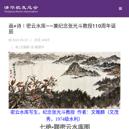
兴趣群体
捐赠方法
我要订阅
清华故事
西南联大校友会
义工计划
新媒体平台
青春风采
画+诗∣密云水库——兼纪念张光斗教授110周年诞
辰
2022-05-23
|
浏览
648
次
校友文苑
|
画/文雅麒 诗/蔡建中
校友讲坛
校友视界
校友服务
密云水库写生，纪念张光斗教授 作者：文雅麒（文茂
校友总会
终身学习
秀，
1974
级水利）
七绝
•
题密云水库图