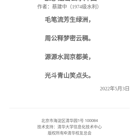
关闭
信息化服务
总会简介
作者：蔡建中（
1974
级水利）
毛笔流芳生绿洲，
三创大赛
会长致辞
周公释梦密云稠。
实用信息
总会章程
源源水润京都美，
理事会名单
光斗青山笑点头。
制度法规
2022
年
5
月
3
日
联系我们
北京市海淀区清华园1号 100084
技术支持：清华大学信息化技术中心
版权所有©清华校友总会