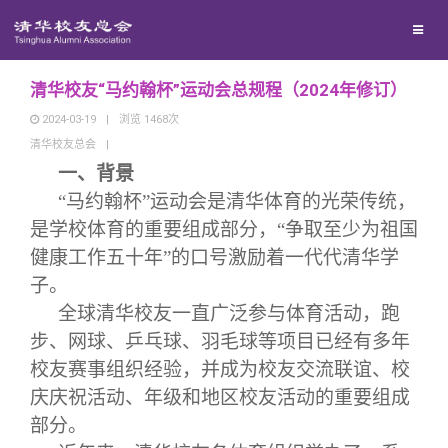
校友总会
兴趣群体
捐赠方法
我要订阅
清华故事
终身学习
关闭
西南联大校友会
义工计划
新媒体平台
青春风采
信息化服务
总会简介
清华校友“马约翰杯”运动会总规程（2024年修订）
2024-03-19
|
浏览
1468
次
清华校友总会
|
校友文苑
三创大赛
会长致辞
一、背景
“马约翰杯”运动会是清华体育的光荣传统，
校友讲坛
实用信息
总会章程
是学校体育的重要组成部分，“争取至少为祖国
健康工作五十年”的口号激励着一代代清华学
校友视界
理事会名单
子。
全球清华校友一直广泛参与体育活动，跑
制度法规
步、网球、乒乓球、羽毛球等项目已经有多年
校友赛事组织经验，并成为校友交流联谊、校
联系我们
庆庆祝活动、年级和地区校友活动的重要组成
部分。