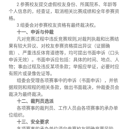
2.参赛校友提交虚假校友身份、所属院系、年龄等
个人信息的，经查证，取消相关比赛成绩和全年参赛资
格。
3.组委会对参赛校友资格有最终裁决权。
十一、申诉与仲裁
凡对竞赛过程中违反竞赛规则,对裁判执裁和比赛结
果有较大异议、对校友参赛资格提出异议（证据确
凿）、严重违反体育道德等，均可提出书面申诉（口头
申诉无效）。书面申诉应包括：具体的时间、地点、人
物；事由过程及违反某项条款；举报应举证，必要时应
有照片或录像佐证等。
组委会受理各项赛事中的申诉（书面申诉），并依
据规则和规程的相关条款，做出书面裁决，仲裁委员会
裁决为最终裁决。
十二、裁判员选派
各项赛事的裁判员、工作人员由各项赛事的承办单
位组织。
十三、安全要求
各项赛事的承办单位须向参赛校友明确竞赛风险，