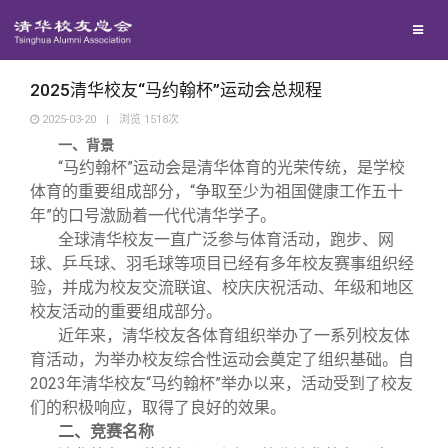
校友总会
兴趣群体
捐赠方法
我要订阅
清华故事
终身学习
关闭
西南联大校友会
义工计划
新媒体平台
青春风采
信息化服务
总会简介
2025清华校友“马约翰杯”运动会总规程
2025-03-20
|
浏览
1518
次
一、背景
校友文苑
三创大赛
会长致辞
“马约翰杯”运动会是清华体育的光荣传统，是学校
体育的重要组成部分，“争取至少为祖国健康工作五十
校友讲坛
实用信息
总会章程
年”的口号激励着一代代清华学子。
全球清华校友一直广泛参与体育活动，跑步、网
球、乒乓球、羽毛球等项目已经有多年校友赛事组织经
校友视界
理事会名单
验，并成为校友交流联谊、校庆庆祝活动、年级和地区
校友活动的重要组成部分。
制度法规
近年来，清华校友各体育组织举办了一系列校友体
育活动，为举办校友综合性运动会奠定了组织基础。自
2023年清华校友“马约翰杯”举办以来，活动受到了校友
联系我们
们的积极响应，取得了良好的效果。
二、竞赛名称