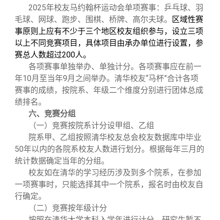
2025年校友马约翰杯运动会单项赛事：乒乓球、羽
毛球、网球、跑步、围棋、桥牌、高尔夫球。
区域性赛
事原则上应有不少于三个地区校友组织参与，设立三项
以上不同竞赛项目，具体项目由承办单位进行设置，参
赛总人数超过
200
人。
各项赛事单独举办、单独计分。各项赛事应在前一
年10月至当年9月之间举办。清华校友“马杯”合计各项
赛事的成绩，按院系、年级二个维度分别进行团体总成
绩排名。
六、竞赛分组
（一）竞赛按院系计分设甲组、乙组
院系甲、乙组按照清华校友总会校友数据库中毕业
50年以内的各院系校友人数进行划分。根据每年三月的
统计数据确定当年的分组。
校友如在清华的学习经历涉及到多个院系，在参加
一项赛事时，只能选择其中一个院系，报名时由校友自
行确定。
（二）竞赛按年级计分
按照在清华大学本科入学年进行计分。研究生暂不