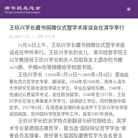
校友联络
回馈母校
地区联络
王玖兴学长藏书捐赠仪式暨学术座谈会在清华举行
2008-11-28
|
浏览
1751
次
月
日上午，王玖兴学长藏书捐赠仪式暨学术座
媒体平台
11
26
年级联络
捐赠项目
谈会在甲所举行。王玖兴学长的女儿、清华经管学院王
以华教授将王玖兴学长和夫人范祖珠女士遗存的书籍
百年清华
院系校友工作
捐赠新闻
《清华校友通讯》
册、手稿
包等捐赠给学校图书馆。
1679
96
王玖兴学长（
年
月
日～
年
月
日）是
1916
1
24
2003
1
4
我国
著名西方哲学史专家、翻译家。
1944
年至
1946
年，他考入清华
校友服务
专业委员会
捐赠纪事
《水木清华》
清华人物
大学研究生部攻读哲学硕士学位，毕业后留校任教。
1948
年，
他通过公费留学考试，前往欧洲留学。
1948
年至
1957
年，王玖
兴学长在瑞士弗莱堡大学学习，获得硕士学位，同时教授中国
校友总会
兴趣群体
捐赠方法
我要订阅
清华故事
终身学习
哲学。
1957
年
6
月，在周恩来总理的亲自关怀下王玖兴学长举家
返回祖国，到中国科学院哲学所工作，直至
1987
年退休。
关闭
王玖兴学长的治学特点是翻译与研究相结合，其学
西南联大校友会
义工计划
新媒体平台
青春风采
信息化服务
总会简介
术专长是德国古典哲学，曾当选
国际辩证哲学学会
荣
“
”
誉会员及理事，荣任第七届国际康德哲学大会名誉主