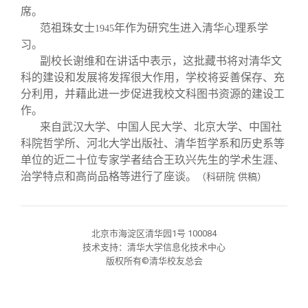
校友文苑
三创大赛
会长致辞
席。
范祖珠
女士
年作为研究生进入清华心理系学
1945
习。
校友讲坛
实用信息
总会章程
副校长谢维和在讲话中表示，这批藏书将对清华文
科的建设和发展将发挥很大作用，学校将妥善保存、充
校友视界
理事会名单
分利用，并藉此进一步促进我校文科图书资源的建设工
作。
来自武汉大学、中国人民大学、北京大学、中国社
制度法规
科院哲学所、河北大学出版社、清华哲学系和历史系等
单位的近二十位专家学者结合王玖兴先生的学术生涯、
联系我们
治学特点和高尚品格等进行了座谈。
（科研院 供稿）
北京市海淀区清华园1号 100084
技术支持：清华大学信息化技术中心
版权所有©清华校友总会