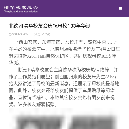
校友联络
回馈母校
地区联络
北德州清华校友会庆祝母校103年华诞
2014-05-05
|
浏览
712
次
“西山苍苍，东海茫茫，吾校庄严，巍然中央……”
媒体平台
年级联络
捐赠项目
在熟悉的校歌声中，北德州
余名清华校友于
月
日汇
50
4
27
聚达拉斯
自然保护区，共同庆祝母校
周年
Arbor Hills
103
百年清华
院系校友工作
捐赠新闻
《清华校友通讯》
华诞。
北德州清华校友会主席陈华栋为校庆热情致辞，并
作了工作总结和展望；刚回国归来的校友米先生
(Alan)
校友服务
专业委员会
捐赠纪事
《水木清华》
清华人物
给大家讲述了母校的最新消息，还展示了母校的最新地
图。此外，校友会还给校友们提供了车尾贴纸等纪念
校友总会
兴趣群体
捐赠方法
我要订阅
清华故事
终身学习
品，宣传清华精神。本地其它校友会也有朋友前来祝
贺。许多校友解囊捐赠。
关闭
西南联大校友会
义工计划
新媒体平台
青春风采
信息化服务
总会简介