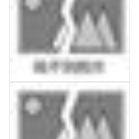
校友文苑
三创大赛
会长致辞
校友讲坛
实用信息
总会章程
校友视界
理事会名单
制度法规
联系我们