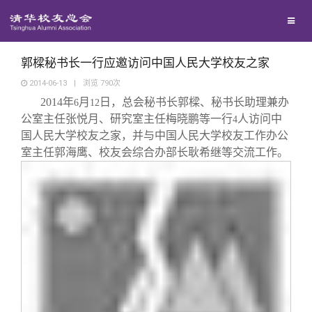
校友联络
回馈母校
地区联络
郭樑秘书长一行应邀访问中国人民大学校友之家
2014-06-13
|
浏览
790
次
2014
年
月
日，总会秘书长郭樑、秘书长助理兼办
媒体平台
6
12
年级联络
捐赠项目
公室主任张悦月、研究室主任梅晓鹏等一行
人访问中
4
国人民大学校友之家，并与中国人民大学校友工作办公
百年清华
院系校友工作
捐赠新闻
《清华校友通讯》
室主任郭海鹰、校友会综合办部长耿希继等交流工作。
校友服务
专业委员会
捐赠纪事
《水木清华》
清华人物
校友总会
兴趣群体
捐赠方法
我要订阅
清华故事
终身学习
关闭
西南联大校友会
义工计划
新媒体平台
青春风采
信息化服务
总会简介