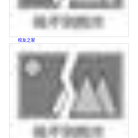
校友文苑
三创大赛
会长致辞
校友讲坛
实用信息
总会章程
校友视界
理事会名单
校友之家
制度法规
联系我们