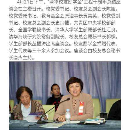
校友文苑
三创大赛
会长致辞
4
月21日下午，“清华校友励学金”工程十周年总结座
谈会在主楼召开。校党委书记、校友总会副会长陈旭，
校党委原书记、教育基金会原理事长贺美英，校党委副
校友讲坛
实用信息
总会章程
书记、校友总会副会长史宗恺，共青团中央学校部部
长、全国学联秘书长、清华大学学生部原部长杜汇良，
清华海峡研究院常务副院长、校友总会原秘书长郭樑，
校友视界
理事会名单
学生部部长丛振涛出席座谈会。校友励学金捐赠代表、
学生代表等三十余人参加会议。座谈会由校友总会秘书
制度法规
长唐杰主持。
联系我们