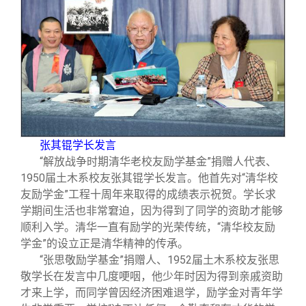
张其锟学长发言
“解放战争时期清华老校友励学基金”捐赠人代表、
1950届土木系校友张其锟学长发言。他首先对“清华校
友励学金”工程十周年来取得的成绩表示祝贺。学长求
学期间生活也非常窘迫，因为得到了同学的资助才能够
顺利入学。清华一直有励学的光荣传统，“清华校友励
学金”的设立正是清华精神的传承。
“张思敬励学基金”捐赠人、1952届土木系校友张思
敬学长在发言中几度哽咽，他少年时因为得到亲戚资助
才来上学，而同学曾因经济困难退学，励学金对青年学