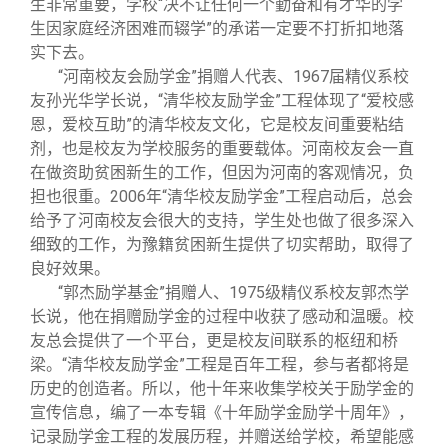
生非常重要，学校“决不让任何一个勤奋和有才华的学
生因家庭经济困难而辍学”的承诺一定要不打折扣地落
实下去。
“河南校友会励学金”捐赠人代表、1967届精仪系校
友孙光华学长说，“清华校友励学金”工程体现了“爱校感
恩，爱校互助”的清华校友文化，它是校友间重要粘结
剂，也是校友为学校服务的重要载体。河南校友会一直
在做资助贫困新生的工作，但因为河南的客观情况，负
担也很重。2006年“清华校友励学金”工程启动后，总会
给予了河南校友会很大的支持，学生处也做了很多深入
细致的工作，为豫籍贫困新生提供了切实帮助，取得了
良好效果。
“郭杰励学基金”捐赠人、1975级精仪系校友郭杰学
长说，他在捐赠励学金的过程中收获了感动和温暖。校
友总会提供了一个平台，更是校友间联系的枢纽和桥
梁。“清华校友励学金”工程是百年工程，参与者都将是
历史的创造者。所以，他十年来收集学校关于励学金的
宣传信息，编了一本专辑《十年励学金励学十周年》，
记录励学金工程的发展历程，并赠送给学校，希望能感