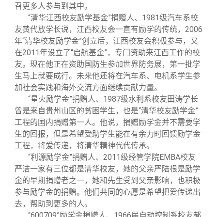
召更多人参与到其中。
“清华江西校友励学基金”捐赠人、1981级汽车系校
友黄代放学长说，江西校友会一直有励学的传统，2006
年“清华校友励学金”创立后，江西校友会积极参与，又
在2011年设立了“启航基金”，专门资助来江西工作的校
友。现在他正在资助国防生参加世界防务展，第一批学
生马上就要成行。未来他还将在汽车系、电机系学生参
加社会实践和海外交流方面继续贡献力量。
“星火励学金”捐赠人、1987级水利系校友田涛学长
曾是来自贵州山区的贫困学生，也是“清华校友励学金”
工程的国内捐赠第一人。他说，捐赠励学金并不需要学
生的回报，但是希望受助学生能在有余力时回馈励学金
工程，将爱传递，将清华精神代代传承。
“利源励学金”捐赠人、2011级经管学院EMBA校友
严洁一家有三位都是清华校友，她的父亲严陆根是励学
金的早期捐赠者之一，她和先生受到父亲影响，也积极
参与励学金的捐赠。他们共同的心愿是希望把爱传递出
去，帮助到更多的人。
“600709”励学金捐赠人、1966届自动控制系校友郝