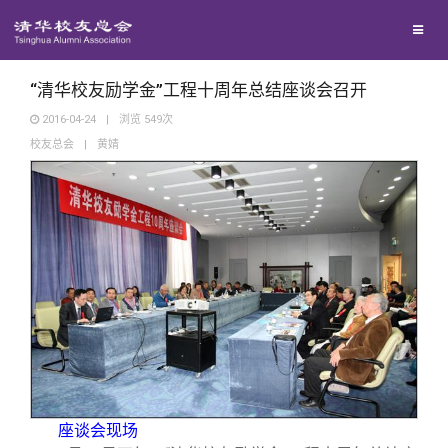
校友联络
回馈母校
地区联络
“清华校友励学金”工程十周年总结座谈会召开
2016-04-24
|
浏览
549
次
校友总会
|
黄婧
媒体平台
年级联络
捐赠项目
百年清华
院系校友工作
捐赠新闻
《清华校友通讯》
校友服务
专业委员会
捐赠纪事
《水木清华》
清华人物
校友总会
兴趣群体
捐赠方法
我要订阅
清华故事
终身学习
关闭
西南联大校友会
义工计划
新媒体平台
青春风采
信息化服务
总会简介
座谈会现场