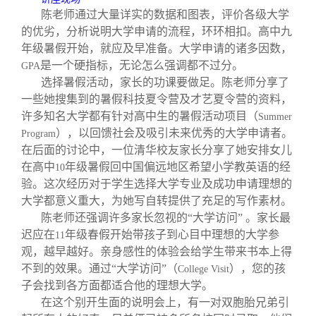
陈老师通过大量详实的数据和图表，评价各级大学
的优劣，分析说明大学申请的流程，环环相扣。高中九
年级暑假开始，就应及早准备。大学申请的诸多因数，
是一个硬指标，无论怎么强调都不过分。
GPA
选择暑假活动，家长的功课要做足。陈老师分享了
一些她搜集到的暑假科技夏令营及才艺夏令营的资料，
许多知名大学都有针对高中生的暑假活动项目（
Summer
），以回馈社会及吸引未来优秀的大学申请者。
Program
在后面的讨论中，一位清华校友家长分享了她安排女儿
在高中
年级暑假回中国偏远地区希望小学教英语的经
10
验。这次经历对于学生选择大学专业及成功申请理想的
大学都意义重大，为她写自转提供了充足的写作素材。
陈老师还强调许多家长忽视的“大学访问” 。家长最
迟应在
年级春假开始带孩子到心目中理想的大学参
11
观，越早越好。亲身感性的体验会给学生带来书本上得
不到的效果。通过“大学访问”（
），您的孩
College Visit
子会找到各方面都适合他的理想大学。
在这个别开生面的说明会上，有一对双胞胎兄弟引