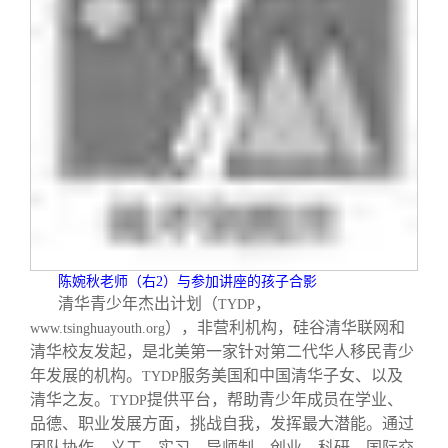
陈婉秋老师（右
2
）与参加讲座的孩子合影
清华青少年杰出计划（
，
TYDP
），非营利机构，硅谷清华联网和
www.tsinghuayouth.org
清华校友发起，是北美第一家针对第二代华人移民青少
年发展的机构。
服务美国和中国清华子女、以及
TYDP
清华之友。
提供平台，帮助青少年成员在学业、
TYDP
品德、职业发展方面，挑战自我，发挥最大潜能。通过
团队协作、义工、实习、导师制、创业、科研、国际交