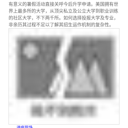
校友文苑
三创大赛
会长致辞
有意义的暑假活动直接关呼今后升学申请。美国拥有世
界上最多所的大学，从顶尖私立及公立大学到职业训练
的社区大学，不下两千所。如何选择投报大学及专业，
校友讲坛
实用信息
总会章程
非亲历其过程不足以了解其招生运作机制的复杂性。
校友视界
理事会名单
制度法规
联系我们
讲座现场