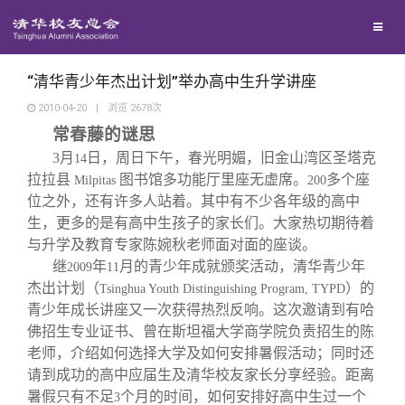
校友联络
回馈母校
地区联络
“清华青少年杰出计划”举办高中生升学讲座
2010-04-20
|
浏览
2678
次
常春藤的谜思
媒体平台
年级联络
捐赠项目
3
月
日，周日下午，春光明媚，旧金山湾区圣塔克
14
拉拉县
图书馆多功能厅里座无虚席。
多个座
Milpitas
200
百年清华
院系校友工作
捐赠新闻
《清华校友通讯》
位之外，还有许多人站着。其中有不少各年级的高中
生，更多的是有高中生孩子的家长们。大家热切期待着
校友服务
与升学及教育专家陈婉秋老师面对面的座谈。
专业委员会
捐赠纪事
《水木清华》
清华人物
继
年
月的青少年成就颁奖活动，清华青少年
2009
11
杰出计划（
）的
Tsinghua Youth Distinguishing Program, TYPD
校友总会
兴趣群体
捐赠方法
我要订阅
清华故事
终身学习
青少年成长讲座又一次获得热烈反响。这次邀请到有哈
佛招生专业证书、曾在斯坦福大学商学院负责招生的陈
老师，介绍如何选择大学及如何安排暑假活动；同时还
关闭
西南联大校友会
义工计划
新媒体平台
青春风采
信息化服务
总会简介
请到成功的高中应届生及清华校友家长分享经验。距离
暑假只有不足
个月的时间，如何安排好高中生过一个
3