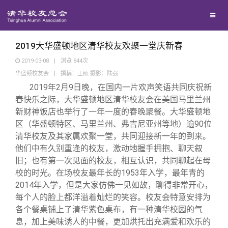
校友联络
回馈母校
地区联络
2019大华盛顿地区清华校友欢聚一堂庆新春
2019-03-08
|
浏览
844
次
华盛顿校友会
|
撰稿：王硕 摄影：陆强
媒体平台
年级联络
捐赠项目
2019
年2月9日晚，在国内一片欢声笑语共同庆祝新
春快乐之际，大华盛顿地区清华校友会在美国马里兰州
百年清华
院系校友工作
捐赠新闻
《清华校友通讯》
新财神饭店也举行了一年一度的春晚聚餐。大华盛顿地
区（华盛顿特区、马里兰州、弗吉尼亚州等地）逾90位
清华校友及其家属欢聚一堂，共同迎接新一年的到来。
校友服务
专业委员会
捐赠纪事
《水木清华》
清华人物
他们中有久别重逢的校友，激动地握手拥抱、聊天叙
旧；也有第一次见面的校友，相互认识，共同聊起在母
校友总会
兴趣群体
捐赠方法
我要订阅
清华故事
终身学习
校的时光。在场校友最年长的1953年入学，最年青的
2014年入学，但是大家仿佛一见如故，聊得非常开心，
每个人的脸上都洋溢着灿烂的笑容。校友会特意安排为
关闭
西南联大校友会
义工计划
新媒体平台
青春风采
信息化服务
总会简介
各个餐桌铺上了清华紫色桌布，有一种清华校园的气
息，加上美味诱人的中餐，更加烘托出充满爱和欢乐的