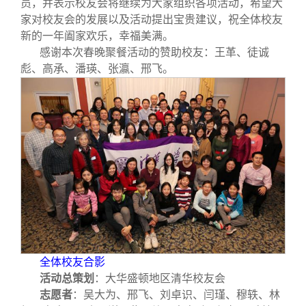
员，并表示校友会将继续为大家组织各项活动，希望大
家对校友会的发展以及活动提出宝贵建议，祝全体校友
新的一年阖家欢乐，幸福美满。
感谢本次春晚聚餐活动的赞助校友：王革、徒诚
彪、高承、潘瑛、张瀛、邢飞。
全体校友合影
活动总策划
：大华盛顿地区清华校友会
志愿者
：吴大为、邢飞、刘卓识、闫瑾、穆轶、林