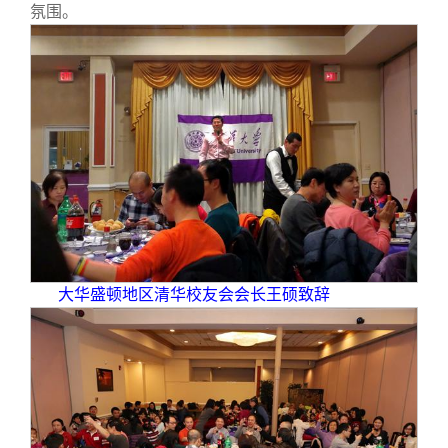
校友文苑
三创大赛
会长致辞
氛围。
校友讲坛
实用信息
总会章程
校友视界
理事会名单
制度法规
联系我们
大华盛顿地区清华校友会会长王硕致辞