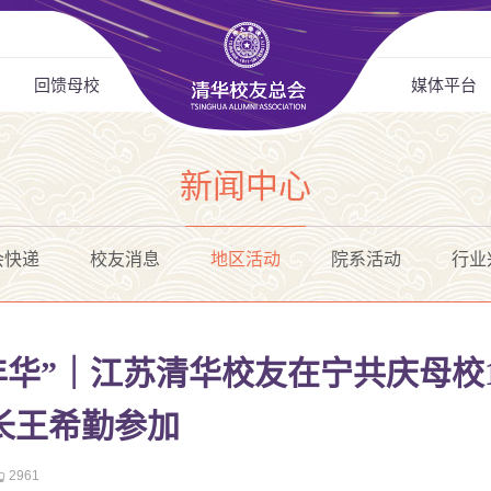
回馈母校
媒体平台
新闻中心
会快递
校友消息
地区活动
院系活动
行业
年华”｜江苏清华校友在宁共庆母校1
长王希勤参加
2961