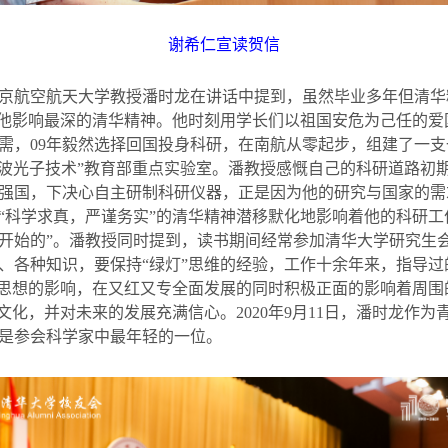
谢希仁宣读贺信
京航空航天大学教授潘时龙在讲话中提到，虽然毕业多年但清华
对他影响最深的清华精神。他时刻用学长们以祖国安危为己任的
需，
09
年毅然选择回国投身科研，在南航从零起步，组建了一支
微波光子技术”教育部重点实验室。潘教授感慨自己的科研道路初
强国，下决心自主研制科研仪器，正是因为他的研究与国家的需
“科学求真，严谨务实”的清华精神潜移默化地影响着他的科研工
开始的”。潘教授同时提到，读书期间经常参加清华大学研究生会
、各种知识，要保持“绿灯”思维的经验，工作十余年来，指导
”思想的影响，在又红又专全面发展的同时积极正面的影响着周
友文化，并对未来的发展充满信心。
2020
年
9
月
11
日，潘时龙作为
是参会科学家中最年轻的一位。