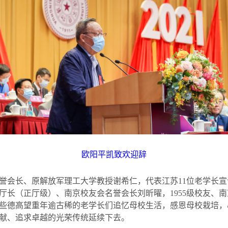
欧阳平凯致欢迎辞
誉会长、原解放军理工大学教授谢希仁，代表江苏
11
位老学长宣
厅长（正厅级）、南京校友会名誉会长刘昕曜，
1955
级校友、南
些德高望重年逾古稀的老学长们追忆母校生活，感恩母校栽培，
献、追求卓越的光荣传统延续下去。