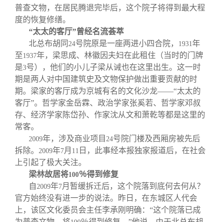
普查文物，在居民腾退完毕后，这个院子将得到最大程
度的恢复修缮。
“太太的客厅”曾经名流荟萃
北总布胡同
号院原是一座两进小四合院，
年
24
1931
至
年，梁思成、林徽因夫妇在此租住（当时的门牌
1937
是
号），他们的小儿子梁从诫也在这里出生。这一时
3
期是两人对中国建筑史及文物保护做出重要贡献的时
期。梁家的客厅成为京城有名的文化沙龙——“太太的
客厅”。哲学家金岳霖、政治学家张奚若、哲学家邓叔
存、经济学家陈岱孙、作家沈从文和萧乾等都是这里的
常客。
年，涉及商业项目
号院门楼及西厢房被先后
2009
24
拆除。
年
月
日，此事经本报独家报道后，在社会
2009
7
11
上引起了极大关注。
梁林故居将
％得到修复
100
自
年
月暂缓拆迁后，这个院落到底何去何从？
2009
7
官方始终没有进一步的说法。昨日，在东城区人代会
上，该区文化委员会主任李承刚明确：“这个院落已成
为普查文物，将
％得到修复。”他说，由于北总布胡