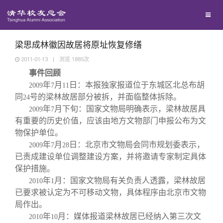
校友联络
回馈母校
地区联络
梁思成林徽因故居将原址恢复修缮
2011-01-13
|
浏览
1885
次
事件回顾
媒体平台
年级联络
捐赠项目
年
月
日：本报独家报道位于东城区北总布胡
2009
7
11
同
号的梁林故居部分被拆，并面临整体拆除。
24
百年清华
院系校友工作
捐赠新闻
《清华校友通讯》
年
月下旬：国家文物局明确表示，梁林故居具
2009
7
有重要的历史价值，应该由地方文物部门申报公布为文
物保护单位。
校友服务
专业委员会
捐赠纪事
《水木清华》
清华人物
年
月
日：北京市文物局会同市规划委表示，
2009
7
28
已责成建设单位调整建设方案，并将邀请专家制定具体
校友总会
兴趣群体
捐赠方法
我要订阅
清华故事
终身学习
保护措施。
年
月：国家文物局有关负责人透露，梁林故居
2010
1
已要求被认定为不可移动文物，具体程序由北京市文物
关闭
西南联大校友会
义工计划
新媒体平台
青春风采
信息化服务
总会简介
局作出。
年
月：媒体报道梁林故居已经纳入第三次文
2010
10