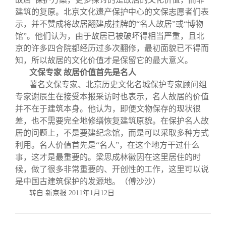
建筑的复原。北京文化遗产保护中心的文保志愿者们表
示，并不赞成将故居翻建成挂牌的“名人故居”或“博物
馆”。他们认为，由于故居已被破坏得相当严重，且北
京的许多四合院都经历过多次翻修，最初面貌已不得而
知，所以故居的文化价值才是保留它的最大意义。
文保专家 故居价值首先是名人
著名文保专家、北京历史文化名城保护专家顾问组
专家谢辰生在接受本报采访时也表示，名人故居的价值
并不在于建筑本身。他认为，即便文物保存的现状很
差，也不需要完全地修缮恢复建筑原貌。在保护名人故
居的问题上，不是要建纪念馆，而是可以采取多种方式
利用。名人价值首先是“名人”，在这个地方干过什么
事，这才是最重要的。梁思成林徽因在这里居住的时
候，做了很多非常重要的、开创性的工作，这里可以说
是中国古建筑保护的发源地。（傅沙沙）
转自 新京报
2011
年
1
月
12
日