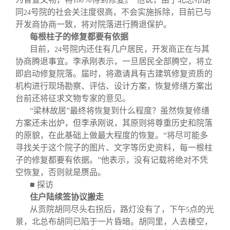
100
同
号院的社会关注度很高，不会实施拆除，目前已与
24
开发商协商一致，将对院落进行腾退保护。
每根柱子的修复都要有依据
目前，
号院内还住有几户居民，开发商正在与其
24
协商腾退事宜。李承刚表示，一旦居民全部腾空，将立
即启动修复院落。届时，将邀请具有古建筑修复资质的
机构进行现场勘察、评估、设计方案，恢复修缮方案出
台前还将征求文物专家的意见。
“梁林故居”最终将恢复到什么程度？虽然恢复修缮
方案还未出炉，但李承刚说，其原则将尊重历史和院落
的原貌，在此基础上做最大程度的恢复。“将尽可能多
寻找关于这个院子的图片、文字等历史资料，每一根柱
子的修复都要有依据。”他表示，没有记载将绝对不凭
空恢复，否则就是赝品。
■ 探访
住户陆续签协议搬走
从贡院胡同尽头右拐后，路灯没有了，下午
点的光
5
景，北总布胡同已陷于一片昏暗。胡同里，人去楼空，