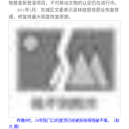
校友文苑
三创大赛
会长致辞
物普查新登录项目，不可移动文物的认定仍在进行中。
年
月：东城区文委表示梁林故居将原址恢复修
2011
1
缮，修复将最大程度恢复原貌。
校友讲坛
实用信息
总会章程
校友视界
理事会名单
制度法规
联系我们
昨晚
8
时，
24
号院门口的屋顶已经被拆除得残破不堪。（赵
亢 摄）