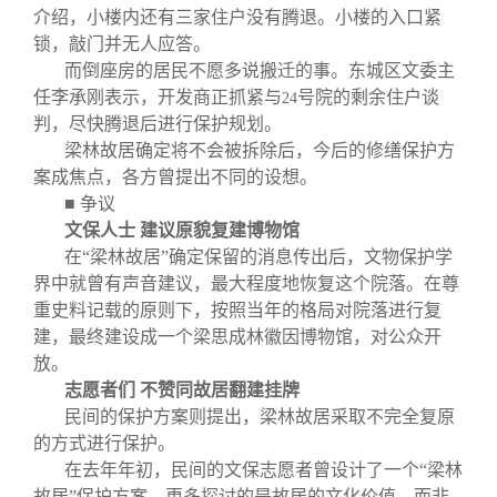
介绍，小楼内还有三家住户没有腾退。小楼的入口紧
锁，敲门并无人应答。
而倒座房的居民不愿多说搬迁的事。东城区文委主
任李承刚表示，开发商正抓紧与
号院的剩余住户谈
24
判，尽快腾退后进行保护规划。
梁林故居确定将不会被拆除后，今后的修缮保护方
案成焦点，各方曾提出不同的设想。
■ 争议
文保人士 建议原貌复建博物馆
在“梁林故居”确定保留的消息传出后，文物保护学
界中就曾有声音建议，最大程度地恢复这个院落。在尊
重史料记载的原则下，按照当年的格局对院落进行复
建，最终建设成一个梁思成林徽因博物馆，对公众开
放。
志愿者们 不赞同故居翻建挂牌
民间的保护方案则提出，梁林故居采取不完全复原
的方式进行保护。
在去年年初，民间的文保志愿者曾设计了一个“梁林
故居”保护方案，更多探讨的是故居的文化价值，而非