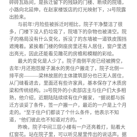
碎砖瓦砾间，是拆迁留下的残缺的门楼、断续的院墙，
小路向北延伸，在赵家楼饭店的灯光映射下，
号院露
24
出脸来。
与前年
月险些被拆迁时相比，院子干净整洁了很
7
多，门楼下没人扔垃圾了，院墙下的杂物也被清空。院
子的格局没有什么变化，拆没了的东墙被一道铁皮围挡
遮掩着。紧挨着门楼的倒座房里还有人居住，窗户里透
出亮光，因此还能看见雕花的房檐和模糊的彩绘。
最大的变化是人少了。院子南侧平房已经被腾空，
去年
月还抱怨屋子漏水的男住户搬走了，院子北侧一
7
排平房———梁林故居的主体建筑部分也已无人居住，
从门缝看进去，里面还有些许家具，基本保存了木质房
梁和传统结构。
号院外的小卖部店主与住户们大多相
24
熟，他介绍，近期陆陆续续有住户搬家， “据说都与拆
迁方谈妥了条件，签一户搬一户，最近的一户是上个月
走的。”至于住户们都谈了个什么条件，他表示不知
道，“他们彼此也不知道对方的。”
昨晚，院子中间三层小楼有一户还亮着灯，贴着大
红窗花。站在院子里，可以听见屋里传出的说话声。据