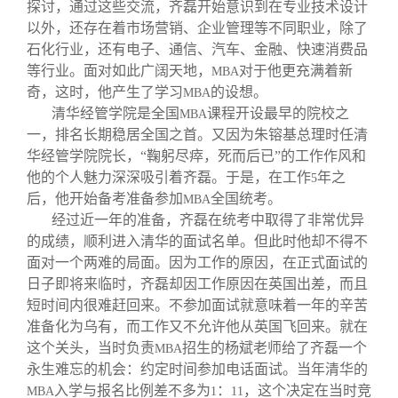
探讨，通过这些交流，齐磊开始意识到在专业技术设计
以外，还存在着市场营销、企业管理等不同职业，除了
石化行业，还有电子、通信、汽车、金融、快速消费品
等行业。面对如此广阔天地，
对于他更充满着新
MBA
奇，这时，他产生了学习
的设想。
MBA
清华经管学院是全国
课程开设最早的院校之
MBA
一，排名长期稳居全国之首。又因为朱镕基总理时任清
华经管学院院长，“鞠躬尽瘁，死而后已”的工作作风和
他的个人魅力深深吸引着齐磊。于是，在工作
年之
5
后，他开始备考准备参加
全国统考。
MBA
经过近一年的准备，齐磊在统考中取得了非常优异
的成绩，顺利进入清华的面试名单。但此时他却不得不
面对一个两难的局面。因为工作的原因，在正式面试的
日子即将来临时，齐磊却因工作原因在英国出差，而且
短时间内很难赶回来。不参加面试就意味着一年的辛苦
准备化为乌有，而工作又不允许他从英国飞回来。就在
这个关头，当时负责
招生的杨斌老师给了齐磊一个
MBA
永生难忘的机会：约定时间参加电话面试。当年清华的
入学与报名比例差不多为
：
，这个决定在当时竞
MBA
1
11