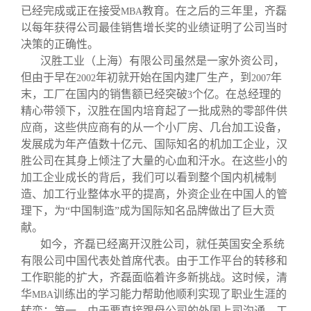
已经完成或正在接受
教育。在之后的三年里，齐磊
MBA
以每年获得公司最佳销售增长奖的业绩证明了公司当时
决策的正确性。
汉胜工业（上海）有限公司虽然是一家外资公司，
但由于早在
年初就开始在国内建厂生产，到
年
2002
2007
末，工厂在国内的销售额已经突破
个亿。在总经理的
3
精心带领下，汉胜在国内培育起了一批成熟的零部件供
应商，这些供应商有的从一个小厂房、几台加工设备，
发展成为年产值数十亿元、国际知名的机加工企业，汉
胜公司在其身上倾注了大量的心血和汗水。在这些小的
加工企业成长的背后，我们可以看到整个国内机械制
造、加工行业整体水平的提高，外资企业在中国人的管
理下，为“中国制造”成为国际知名品牌做出了巨大贡
献。
如今，齐磊已经离开汉胜公司，就任英国安全系统
有限公司中国代表处首席代表。由于工作平台的转移和
工作职能的扩大，齐磊面临着许多新挑战。这时候，清
华
训练出的学习能力帮助他顺利实现了职业生涯的
MBA
转变：第一，由于要直接跟母公司的外国上司沟通，工