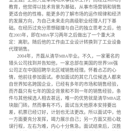
MBA
教育，他觉得以技术背景为基础，从事市场营销和销售
更适合他的性格，能更多的了解市场的运作规律和经济
的发展方向，为自己未来走向高级职业经理人打下基
础。在经历过充分思想碰撞与自己的独立思考之后，他
在
年，即在
学习两年之后做出了一个重大决
2003
MBA
定：离职。随后他的工作由工业设计转换到了工业设备
代理销售。
2004
年，齐磊从清华
毕业。不久，一家著名的
MBA
猎头公司找到并告知他，一家总部在美国的世界
强
500
公司正在中国招聘华北区域销售经理。怀着忐忑的心
情，他前往参加面试。参加面试的其它几位候选人都来
自世界知名跨国企业，已经有多年的市场和销售经验，
而齐磊只有七年的国企背景和不到一年的销售经验，条
件与其他候选人相去甚远，唯一的优势就是清华
这
MBA
块敲门砖。然而事有不巧，面试当天他原本安排要出
差，机票已经订好，计划也无法更改。所以面试中，他
一方面要充分发挥，竭力展示自己；另一方面又担心耽
误行程，左右为难，内心十分焦急。面试结束后，汉胜