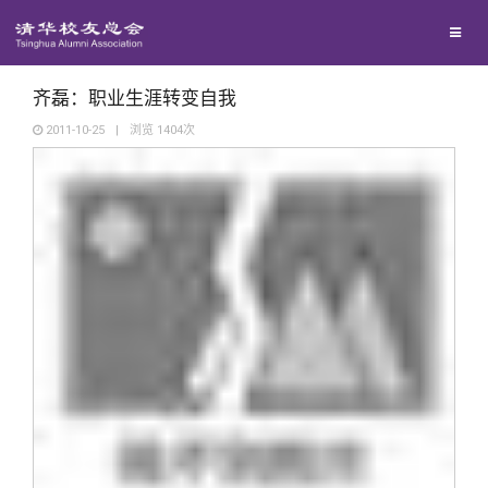
校友联络
回馈母校
地区联络
齐磊：职业生涯转变自我
2011-10-25
|
浏览
1404
次
媒体平台
年级联络
捐赠项目
百年清华
院系校友工作
捐赠新闻
《清华校友通讯》
校友服务
专业委员会
捐赠纪事
《水木清华》
清华人物
校友总会
兴趣群体
捐赠方法
我要订阅
清华故事
终身学习
关闭
西南联大校友会
义工计划
新媒体平台
青春风采
信息化服务
总会简介