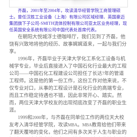
校友文苑
三创大赛
会长致辞
齐磊，
2001
年至
2004
年，攻读清华经管学院工商管理硕
士。曾任汉胜工业设备（上海）有限公司区域经理、英国豪迈
校友讲坛
实用信息
总会章程
集团旗下子公司
-SMITH
流体控制有限公司亚太区业务经理，现
任英国安全系统有限公司中国代表处首席代表。
在朝阳大悦城浮士德咖啡厅，我们见到了齐磊，他
校友视界
理事会名单
饶有兴致地将他的经历、故事娓娓道来，一起与我们分
享。
制度法规
1996
年，齐磊毕业于天津大学化工系化工设备与机
械学专业，毕业后直接进入了中国石化行业最大的工程
公司——中国石化工程建设公司担任了长达
年的管道
7
联系我们
工程师。这是他的第一份工作，这份工作对他来说，不
仅专业对口，从事的工程设计是石化行业的高端专业，
而且工作稳定待遇也不错，因此非常开心、踏实。然
而，两位天津大学校友的出现彻底改变了齐磊的职业生
涯。
1999
和
年，与齐磊在同单位工作的两位天大校
2000
友考入清华经管学院，攻读
。
教育给他们带来
MBA
MBA
了翻天覆地的变化，他们之间有多次关于人生与职业的