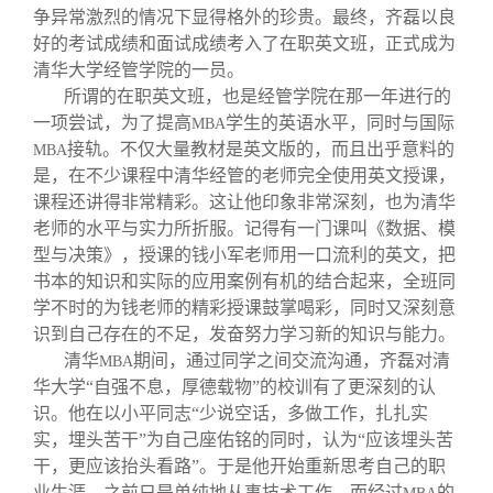
争异常激烈的情况下显得格外的珍贵。最终，齐磊以良
好的考试成绩和面试成绩考入了在职英文班，正式成为
清华大学经管学院的一员。
所谓的在职英文班，也是经管学院在那一年进行的
一项尝试，为了提高
学生的英语水平，同时与国际
MBA
接轨。不仅大量教材是英文版的，而且出乎意料的
MBA
是，在不少课程中清华经管的老师完全使用英文授课，
课程还讲得非常精彩。这让他印象非常深刻，也为清华
老师的水平与实力所折服。记得有一门课叫《数据、模
型与决策》，授课的钱小军老师用一口流利的英文，把
书本的知识和实际的应用案例有机的结合起来，全班同
学不时的为钱老师的精彩授课鼓掌喝彩，同时又深刻意
识到自己存在的不足，发奋努力学习新的知识与能力。
清华
期间，通过同学之间交流沟通，齐磊对清
MBA
华大学“自强不息，厚德载物”的校训有了更深刻的认
识。他在以小平同志“少说空话，多做工作，扎扎实
实，埋头苦干”为自己座佑铭的同时，认为“应该埋头苦
干，更应该抬头看路”。于是他开始重新思考自己的职
业生涯。之前只是单纯地从事技术工作，而经过
的