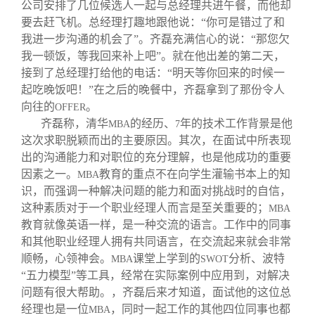
公司安排了几位候选人一起与总经理共进午餐，而他却
要去赶飞机。总经理打趣地跟他说：“你可是错过了和
我进一步沟通的机会了”。齐磊充满信心的说：“那您欠
我一顿饭，等我回来补上吧”。就在他出差的第二天，
接到了总经理打给他的电话：“明天等你回来的时候一
起吃晚饭吧！”在之后的晚餐中，齐磊拿到了那份令人
向往的
。
OFFER
齐磊称，清华
的经历、
年的技术工作背景是他
MBA
7
这次求职脱颖而出的主要原因。其次，在面试中所表现
出的沟通能力和对职位的充分理解，也是他成功的重要
因素之一。
教育的重点不在向学生灌输书本上的知
MBA
识，而强调一种解决问题的能力和面对挑战时的自信，
这种素质对于一个职业经理人而言是至关重要的；
MBA
教育就像英语一样，是一种交流的语言。工作中的同事
和其他职业经理人拥有共同语言，在交流起来就会非常
顺畅，心领神会。
课堂上学到的
分析、波特
MBA
SWOT
“五力模型”等工具，经常在实际案例中应用到，对解决
问题有很大帮助。，齐磊后来才知道，面试他的这位总
经理也是一位
，同时一起工作的其他四位同事也都
MBA