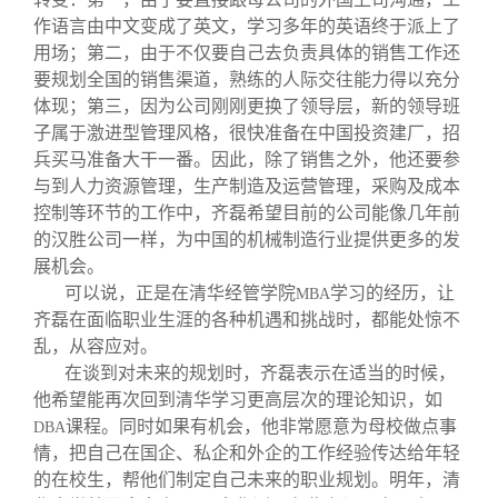
作语言由中文变成了英文，学习多年的英语终于派上了
用场；第二，由于不仅要自己去负责具体的销售工作还
要规划全国的销售渠道，熟练的人际交往能力得以充分
体现；第三，因为公司刚刚更换了领导层，新的领导班
子属于激进型管理风格，很快准备在中国投资建厂，招
兵买马准备大干一番。因此，除了销售之外，他还要参
与到人力资源管理，生产制造及运营管理，采购及成本
控制等环节的工作中，齐磊希望目前的公司能像几年前
的汉胜公司一样，为中国的机械制造行业提供更多的发
展机会。
可以说，正是在清华经管学院
学习的经历，让
MBA
齐磊在面临职业生涯的各种机遇和挑战时，都能处惊不
乱，从容应对。
在谈到对未来的规划时，齐磊表示在适当的时候，
他希望能再次回到清华学习更高层次的理论知识，如
课程。同时如果有机会，他非常愿意为母校做点事
DBA
情，把自己在国企、私企和外企的工作经验传达给年轻
的在校生，帮他们制定自己未来的职业规划。明年，清