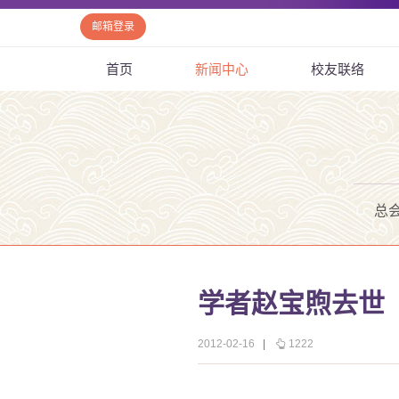
邮箱登录
首页
新闻中心
校友联络
总
学者赵宝煦去世
2012-02-16
|
1222