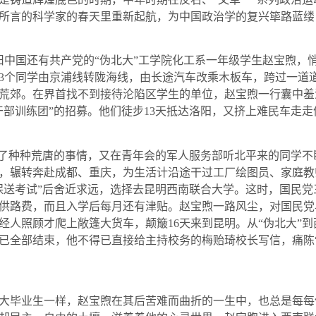
所言的科学家的春天里重新起航，为中国政治学的复兴筚路蓝缕
旧中国还有共产党的“伪北大”工学院化工系一年级学生赵宝煦，
3
个同学由京浦线转陇海线，由长途汽车改乘木板车，跨过一道
荒郊。在界首找不到接待沦陷区学生的单位，赵宝煦一行囊中羞
干部训练团”的招募。他们徒步
13
天抵达洛阳，又挤上难民车走走
种种荒唐的事情，又在青年会的军人服务部听北平来的同学不断
，辗转奔赴成都、重庆，为生活计沿途干过工厂绘图员、家庭教
保送考试”后舍近求远，选择去昆明西南联合大学。这时，国民
供路费，而且入学后每月还有津贴。赵宝煦一路风尘，对国民党
经人照顾才爬上敞篷大货车，颠簸
16
天来到昆明。从“伪北大”
已全部结束，他不得已直接给主持校务的梅贻琦校长写信，痛陈
毕业生一样，赵宝煦在其后苦难而曲折的一生中，也总是每每