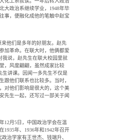
大化工系就读。一年后转入政治
北大政治系继续学业，
1948
年毕
往事，便融化成他的笔触中赵宝
来他们是多年的好朋友。赵先
参加革命。在联大时，他俩都爱
对我说，赵先生在联大校园里就
堂，风度翩翩，虽然成家比较
先生讲课。因闻一多先生不仅是
生跟他们联系也比较多。当时，
，对他们影响是很大的，这个美
安先生一起，还写过一部关于闻
年
12
月
5
日
，中国政治学会在温
在
1935
年、
1936
年和
1942
年召开
代政治学家有王世杰、钱端升、