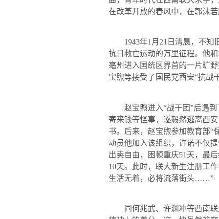
在改革开放的春风中，在郭沫若
1943
年
1
月
21
日清晨
，不知
抗日救亡运动的万里征程。他和
亳州进入国统区界首的一片旷野
宝煦等接受了国民党西安“抗战
赵宝煦进入“战干团”后遇到了
寄来钱等怪事，遂毅然逃离西安
书。后来，赵宝煦参加教育部“
动员他加入该组织，许诺不仅提
出卖自由，困顿重庆
51
天，最后
10
天。此时，联大新生注册工作
生活无着，必将流落街头……”
同何兆武、许渊冲等西南联大