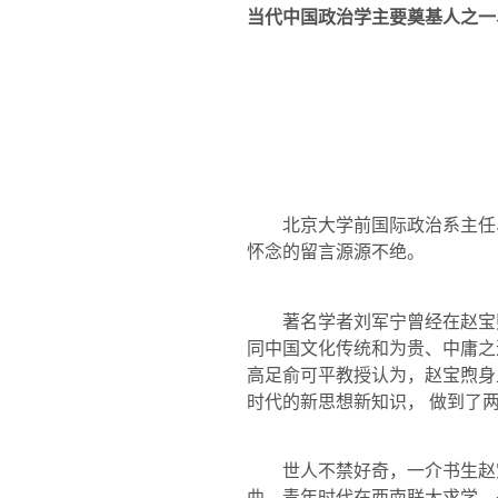
当代中国政治学主要奠基人之一
北京大学前国际政治系主任、
怀念的留言源源不绝。
著名学者刘军宁曾经在赵宝煦
同中国文化传统和为贵、中庸之
高足俞可平教授认为，赵宝煦身
时代的新思想新知识， 做到了
世人不禁好奇，一介书生赵宝
曲，青年时代在西南联大求学，