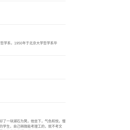
学哲学系，1950年于北京大学哲学系毕
选好了一块湖石为凳，他坐下，气色和悦，慢
区的学生，自己稍微能考理工的，就不考文