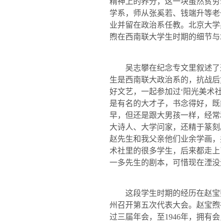
精神上的养分，这一块虽然贫穷
学系，师从张奚若、钱端升等老
业并留在政治系任教。北京大学
煦在西南联大学生时期的细节与
吴志攀在纪念专文里叙述了这
生是西南联大政治系的，抗战后
好文艺，一起参加过‘阳光美术
是有名的大才子，书念得好，既
早，但还是跟大男孩一样，经常
大诗人、大学问家，还精于篆刻
赵先生和我父亲他们业余学画，
术社里的很多学生，后来都走上
一多先生的剧本，可惜现在湮没
这段学生时期的经历在赵宝煦
州召开第五次代表大会。赵宝煦
过三届年会，至
1946
年，拥有会