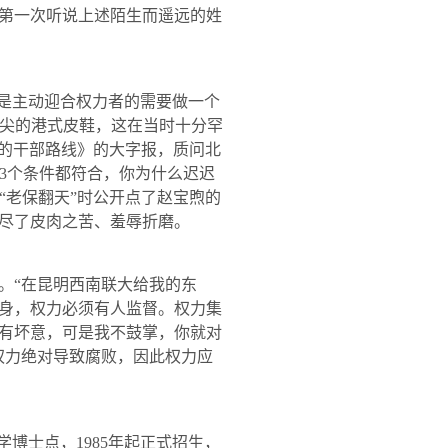
第一次听说上述陌生而遥远的姓
是主动迎合权力者的需要做一个
黑尖的港式皮鞋，这在当时十分罕
的干部路线》的大字报，质问北
3
个条件都符合，你为什么迟迟
“老保翻天”时公开点了赵宝煦的
尽了皮肉之苦、羞辱折磨。
“在昆明西南联大给我的东
身，权力必须有人监督。权力集
有坏意，可是我不鼓掌，你就对
权力绝对导致腐败，因此权力应
学博士点，
1985
年起正式招生，