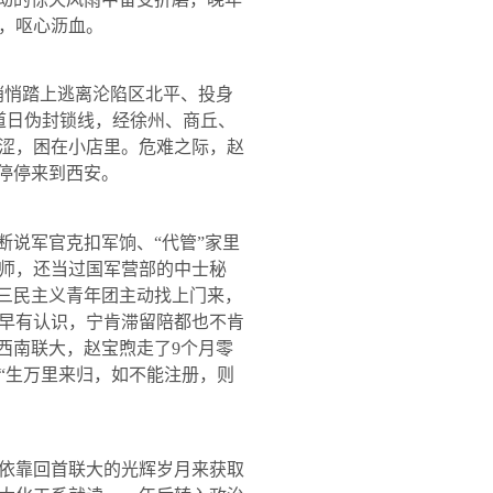
，呕心沥血。
悄悄踏上逃离沦陷区北平、投身
道日伪封锁线，经徐州、商丘、
涩，困在小店里。危难之际，赵
停停来到西安。
说军官克扣军饷、“代管”家里
师，还当过国军营部的中士秘
党三民主义青年团主动找上门来，
早有认识，宁肯滞留陪都也不肯
到西南联大，赵宝煦走了
9
个月零
“生万里来归，如不能注册，则
依靠回首联大的光辉岁月来获取