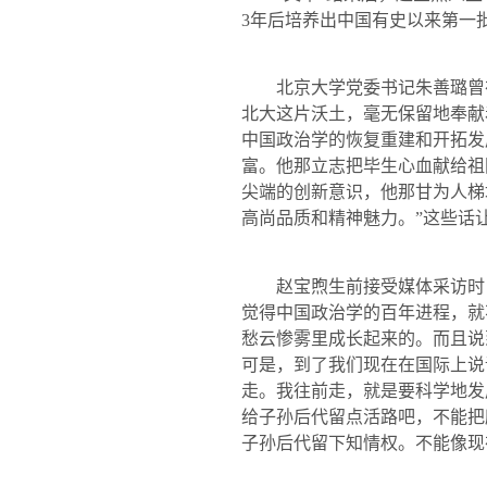
3
年后培养出中国有史以来第一
北京大学党委书记朱善璐曾在
北大这片沃土，毫无保留地奉献
中国政治学的恢复重建和开拓发
富。他那立志把毕生心血献给祖
尖端的创新意识，他那甘为人梯
高尚品质和精神魅力。”这些话
赵宝煦生前接受媒体采访时，
觉得中国政治学的百年进程，就
愁云惨雾里成长起来的。而且说
可是，到了我们现在在国际上说
走。我往前走，就是要科学地发
给子孙后代留点活路吧，不能把
子孙后代留下知情权。不能像现