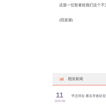
这是一位智者给我们这个不
(
田波澜
)
相关新闻
11
怀念师友:著名学者赵
2020.08