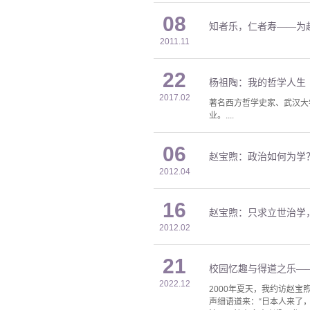
08
知者乐，仁者寿——为
2011.11
22
杨祖陶：我的哲学人生
2017.02
著名西方哲学史家、武汉大学
业。....
06
赵宝煦：政治如何为学
2012.04
16
赵宝煦：只求立世治学
2012.02
21
校园忆趣与得道之乐—
2022.12
2000年夏天，我约访赵
声细语道来：“日本人来了