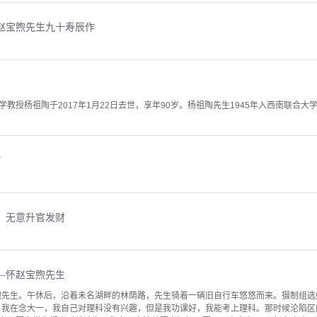
赵宝煦先生九十寿辰作
教授杨祖陶于2017年1月22日去世，享年90岁。杨祖陶先生1945年入西南联合大
？
，无意升官发财
—怀赵宝煦先生
宝煦先生。午休后，沿着未名湖畔的林荫路，先生骑着一辆旧自行车悠悠而来。摄制组
，我在念大一，我自己对理科没有兴趣，但是我功课好，我能考上理科。那时候沦陷