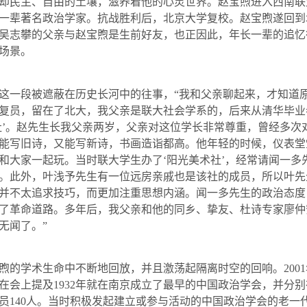
却民主、自由的土壤，滋养着他的心灵世界。赵宝煦进入西南联
一辈著名政治学家。抗战胜利后，北京大学复校。赵宝煦遂回到
吴志攀的父亲与赵宝煦是生前好友，也正因此，年长一辈的追忆
场景。
一段被遮蔽在历史长河中的往事，“我和父亲聊起来，才知道原
复员，留在了北大，我父亲是联大社会学系的，后来从清华毕业
社’。赵先生长我父亲两岁，父亲对这位学长非常尊重，曾经多次
能写旧诗，又能写新诗，书画造诣都高。他年轻的时候，仪表堂
和大家一起玩。当时联大学生办了‘阳光美术社’，经常请闻一多
。此外，叶浅予先生有一位远房亲戚也是该社的成员，所以叶先
并不太追求技巧，而更加注重思想内涵。闻一多先生的政治态度
了革命道路。多年后，我父亲和他的同乡、挚友、杜诗专家廖仲
无闻了。”
的学术生命中不断地回放，并且激荡起隔离时空的回响。
2001
在会上提及
1932
年就在南京成立了最早的中国政治学会，并分别
员
140
人。当时积极发起建立或参与活动的中国政治学会的老一