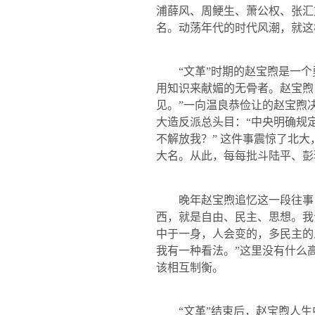
浦薛风、周鲠生、萧公权、张汇
名。动荡年代的时代风潮，就这
“文革”时期的赵宝煦是一个
用知识来献媚的无骨者。赵宝煦
见。”一向温良恭俭让的赵宝煦
大造反派总头目：“中央明确规
不解放我？” 这件事震惊了北大
大名。从此，每每批斗陆平、彭
晚年赵宝煦追忆这一段往事，
西，就是自由、民主、思想。我
中于一身，人会变的，多民主的
我有一种看法。”这里没有什么
该相互制衡。
“文革”结束后，赵宝煦人生