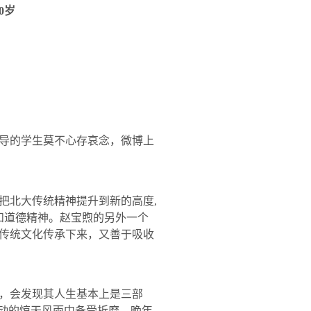
0
岁
导的学生莫不心存哀念，微博上
把北大传统精神提升到新的高度
,
和道德精神。赵宝煦的另外一个
传统文化传承下来，又善于吸收
，会发现其人生基本上是三部
运动的惊天风雨中备受折磨，晚年