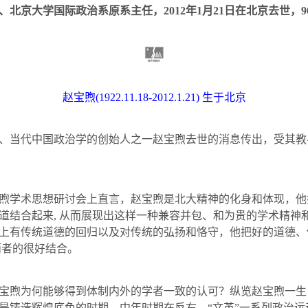
、北京大学国际政治系原系主任，
2012
年
1
月
21
日
在北京去世，
9
赵宝煦
(1922.11.18-2012.1.21)
生于北京
当代中国政治学的创始人之一赵宝煦去世的消息传出，受其教
学术思想研讨会上直言，赵宝煦是北大精神的化身和体现，他
道结合起来
,
从而展现出这样一种兼容并包、和为贵的学术精神
上有传统道德的回归以及对传统的弘扬和恪守，他把好的道德、
两者的很好结合。
煦为何能够得到体制内外的学者一致的认可？纵览赵宝煦一生
是铸造辉煌底色的时期，中年时期在反右、“文革”一系列政治