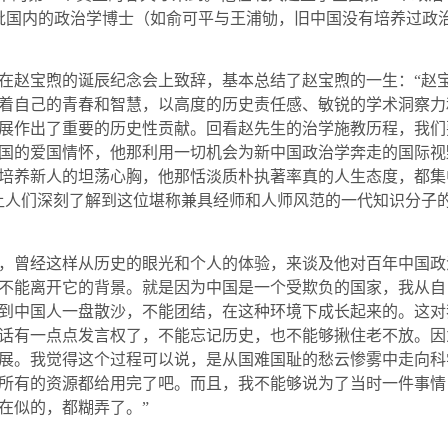
批国内的政治学博士（如俞可平与王浦劬，旧中国没有培养过政
赵宝煦的诞辰纪念会上致辞，基本总结了赵宝煦的一生：“赵
着自己的青春和智慧，以高度的历史责任感、敏锐的学术洞察力
展作出了重要的历史性贡献。回看赵先生的治学施教历程，我们
国的爱国情怀，他那利用一切机会为新中国政治学奔走的国际视
培养新人的坦荡心胸，他那恬淡质朴执著率真的人生态度，都集
让人们深刻了解到这位堪称兼具经师和人师风范的一代知识分子
曾经这样从历史的眼光和个人的体验，来谈及他对百年中国政治
不能离开它的背景。就是因为中国是一个受欺负的国家，我从自
到中国人一盘散沙，不能团结，在这种环境下成长起来的。这对
话有一点点发言权了，不能忘记历史，也不能够揪住老不放。因
展。我觉得这个过程可以说，是从国难国耻的愁云惨雾中走向科
所有的资源都给用完了吧。而且，我不能够说为了当时一件事情
在似的，都糊弄了。”