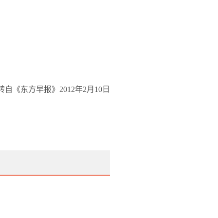
转自《东方早报》
2012
年
2
月
10
日