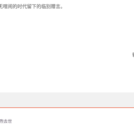
无喧闹的时代留下的临别赠言。
宝煦去世