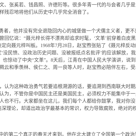
文、张奚若、钱昌照、许德珩等。很多年青一代的与会者几乎是
样残忍地将他们从历史中几乎完全消音了。
勇者，他并没有完全退隐回内心的城堡做一个犬儒主义者，更不
曾回忆说：“聂元梓长得不漂亮却追求时髦，‘文革’前穿着白皮
决定向聂元梓叫板。
1968
年
7
月
28
日
，赵宝煦张贴了《聂元梓反动
定‘没民愤、没政治历史问题、没被报纸点名批评’的应该解放，我
，也惊动了中央“文革”。
8
天后，江青在中国人民大学演讲，说到
珮云和季羡林、侯仁之、周一良等人时，赵宝煦必陪伴左右，受
认为这种政治勇气若要追根溯源的话，要追溯到西南联大时期。
认为，不管你是中国民主还是美国民主，必须权力不能集中于一
人也不行。大家都坐在这儿，我们每个人都给你鼓掌，我对你没
高深理论，却道出政治学最基本的常识，权力导致腐败，绝对的
中的第二个真正的春天才来到。他在北大建立了全国第一个政治